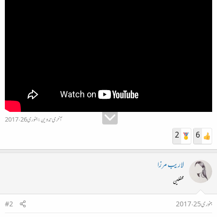
آخری تدوین:
جنوری 26، 2017
2
6
لاریب مرزا
محفلین
جنوری 25، 2017
#2