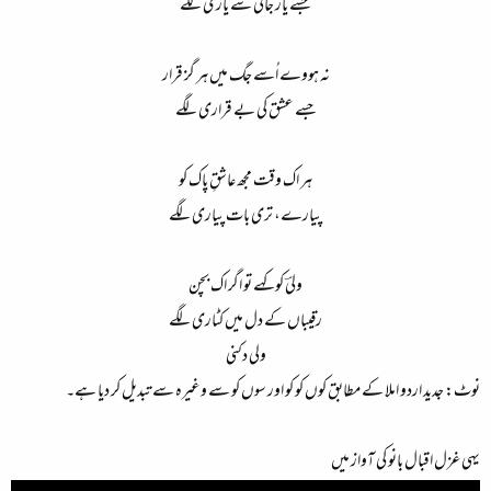
جسے یار جانی سے یاری لگے
نہ ہووے اُسے جگ میں ہر گز قرار
جسے عشق کی بے قراری لگے
ہر اک وقت مجھ عاشقِ پاک کو
پیارے، تری بات پیاری لگے
ولیؔ کو کہے تو اگر اک بچن
رقیباں کے دل میں کٹاری لگے
ولی دکنی​
نوٹ: جدید اردو املا کے مطابق کوں کو کو اور سوں کو سے وغیرہ سے تبدیل کر دیا ہے۔
یہی غزل اقبال بانو کی آواز میں