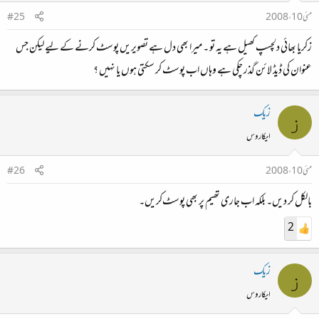
مئی 10، 2008
#25
زکریا بھائی دلچسپ کھیل ہے یہ تو ۔ میرا بھی دل ہے تصویریں پوسٹ کرنے کے لیے لیکن جس
عنوان کی ڈیڈ لائن گذر چکی ہے وہاں اب پوسٹ کر سکتی ہوں یا نہیں ؟
زیک
ز
ایکاروس
مئی 10، 2008
#26
بالکل کر دیں۔ بلکہ اب جاری تھیم پر بھی پوسٹ‌کریں۔
2
زیک
ز
ایکاروس