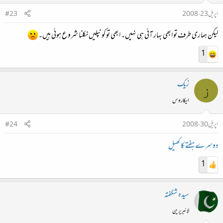
اپریل 23، 2008
#23
لیکن ہماری طرف تو ابھی بہار آئی ہی نہیں۔ ابھی تو کونپلیں نکلنا شروع ہوئی ہیں۔
1
زیک
ز
ایکاروس
اپریل 30، 2008
#24
دوسرے ہفتے کا کھیل
1
سیدہ شگفتہ
لائبریرین