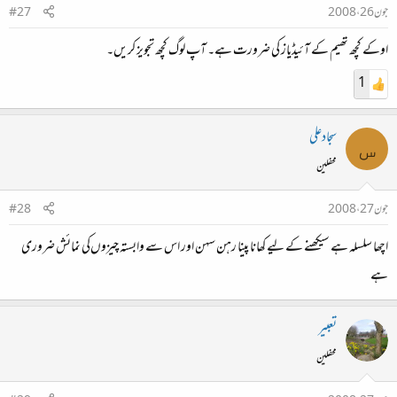
جون 26، 2008
#27
اوکے کچھ تھیم کے آئیڈیاز کی ضرورت ہے۔ آپ لوگ کچھ تجویز کریں۔
1
سجادعلی
س
محفلین
جون 27، 2008
#28
اچھا سلسلہ ہے سیکھنے کے لیے کھانا پینا رہن سہن اور اس سے وابستہ چیزوں‌کی نمائش ضروری
ہے
تعبیر
محفلین