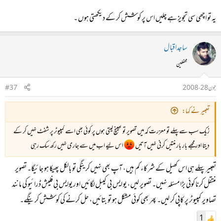
یہ تو اچھی سی تجویز ہے چلیں اس پر کوشش کر کے دیکھتی ہوں ۔
ساجداقبال
محفلین
جون 28، 2008
#37
تعبیر نے کہا:
زیک سب سے پہلے تو معزرت کہ میں تصویر تو کھینچ لیتی ہوں پر کوئی بھی اسے کمپیوٹر پر شفٹ نہیں کر کے
دیتا اور مجھے بار بار منتیں کرنی نہیں آتیں
اس لیے اب میں سے جاری نہیں رکھ سک رہی
تعبیر پہلے ہی اس کھیل کے شرکاء کم ہیں، آپ بھی نہیں‌ کرینگی تو بالکل پھیکا ہو جائیگا۔ تصویر
منتقل کرنا کوئی بڑا مسئلہ نہیں۔ تصویر لیں، یو ایس بی کیبل لگائیں اور یوایس بی فلیش ڈرائیو کی مانند
تصاویر کمپیوٹر پر کاپی کر لیں۔ پھر بھی کوئی مشکل ہو تو بتائیں، حل کرنے کی کوشش کرینگے۔
1