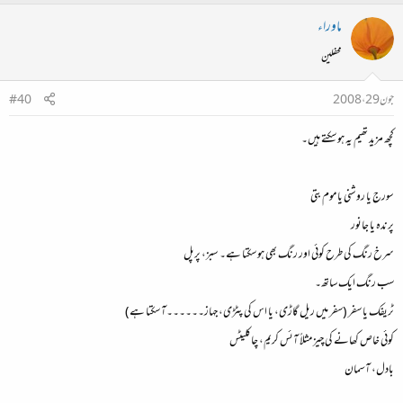
ماوراء
محفلین
جون 29، 2008
#40
کچھ مزید تھیم یہ ہو سکتے ہیں۔
سورج یا روشنی یا موم بتی
پرندہ یا جانور
سرخ رنگ کی طرح کوئی اور رنگ بھی ہو سکتا ہے۔ سبز، پرپل
سب رنگ ایک ساتھ۔
ٹریفک یا سفر (سفر میں ریل گاڑی، یا اس کی پٹڑی، جہاز۔۔۔۔۔۔آ سکتا ہے)
کوئی خاص کھانے کی چیز مثلاً آئس کریم، چاکلیٹس
بادل، آسمان