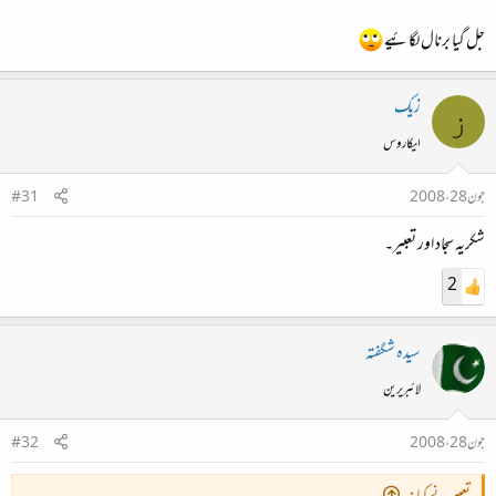
جل گیا برنال لگائیے
زیک
ز
ایکاروس
جون 28، 2008
#31
شکریہ سجاد اور تعبیر۔
2
سیدہ شگفتہ
لائبریرین
جون 28، 2008
#32