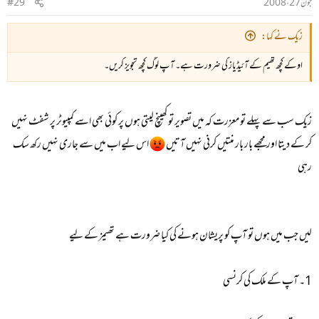
جون 27، 2008
#29
زیک نے کہا:
اوکے کچھ تھیم کے آئیڈیاز کی ضرورت ہے۔ آپ لوگ کچھ تجویز کریں۔
زیک سب سے پہلے تو معزرت کہ میں تصویر تو کھینچ لیتی ہوں پر کوئی بھی اسے کمپیوٹر پر شفٹ نہیں
کر کے دیتا اور مجھے بار بار منتیں کرنی نہیں آتیں
اس لیے اب میں سے جاری نہیں رکھ سک
رہی
لیں جب میں ہوں تو آپ کو پریشان ہونے کی کیا ضرورت ہے تھیمز کے لیے
1۔ آپ کے ملک کی کرنسی