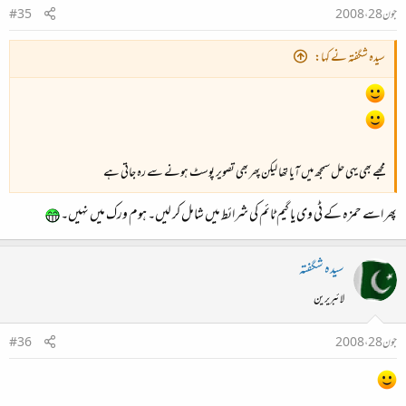
جون 28، 2008
#35
سیدہ شگفتہ نے کہا:
مجھے بھی یہی حل سمجھ میں آیا تھا لیکن پھر بھی تصویر پوسٹ ہونے سے رہ جاتی ہے
پھر اسے حمزہ کے ٹی وی یا گیم ٹائم کی شرائط میں شامل کر لیں۔ ہوم ورک میں نہیں۔
سیدہ شگفتہ
لائبریرین
جون 28، 2008
#36