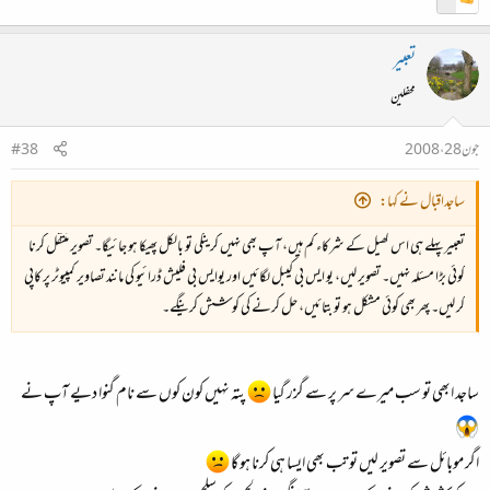
تعبیر
محفلین
جون 28، 2008
#38
ساجداقبال نے کہا:
تعبیر پہلے ہی اس کھیل کے شرکاء کم ہیں، آپ بھی نہیں‌ کرینگی تو بالکل پھیکا ہو جائیگا۔ تصویر منتقل کرنا
کوئی بڑا مسئلہ نہیں۔ تصویر لیں، یو ایس بی کیبل لگائیں اور یوایس بی فلیش ڈرائیو کی مانند تصاویر کمپیوٹر پر کاپی
کر لیں۔ پھر بھی کوئی مشکل ہو تو بتائیں، حل کرنے کی کوشش کرینگے۔
ساجد ابھی تو سب میرے سر پر سے گزر گیا
پتہ نہیں کون کوں سے نام گنوا دیے آپ نے
اگر موبائل سے تصویر لیں تو تب بھی ایسا ہی کرنا ہو گا