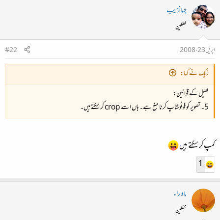
جہانزیب
محفلین
اپریل 23، 2008
#22
زیک نے کہا:
کھیل کے قوانین:
5۔ تصویر کو فوٹوشاپ کرنا منع ہے۔ ہاں اسے crop کر سکتے ہیں۔
کمپ کر سکتے ہیں
1
ماوراء
محفلین