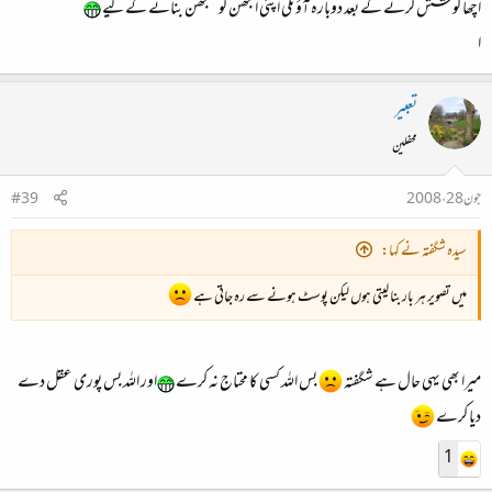
اچھا کوشش کرنے کے بعد دوبارہ آؤنگی اپنی الجھن کو سلجھن بنانے کے لیے
ا
تعبیر
محفلین
جون 28، 2008
#39
سیدہ شگفتہ نے کہا:
میں تصویر ہر بار بنا لیتی ہوں لیکن پوسٹ ہونے سے رہ جاتی ہے
میرا بھی یہی حال ہے شگفتہ
بس اللہ کسی کا محتاج نہ کرے
اور اللہ بس پوری عقل دے
دیا کرے
1