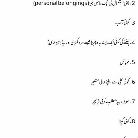
2۔ذاتی استعمال کی ایک خاص چیز( personal belongings)
3۔کوئی کتاب
4۔پہننے کی کوئی ایک پسندیدہ چیز(جیسے مرد گھڑی اور لیڈیز جیولری)
5۔موبائل
6۔ کوئی بجلی سے چلنے والی مشین
7۔صوفہ، بیڈ مطلب کوئی فرنیچر
8۔کوئی کپڑا