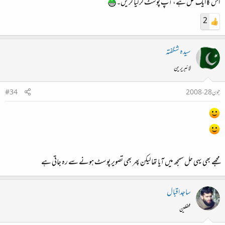
اس کا ایک حل ہے، آپ پوسٹ کر لیا کریں۔
2
سیدہ شگفتہ
لائبریرین
جون 28، 2008
#34
مجھے بھی یہی حل سمجھ میں آیا تھا لیکن پھر بھی تصویر پوسٹ ہونے سے رہ جاتی ہے
ساجداقبال
محفلین