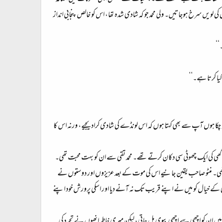
 کی لویں سرخ ہوجاتیں۔ ولی محمد جو کہ شادی شدہ تھا، اس کو خالص پنجابی انداز
‘‘
کیا کرتا ہے۔‘‘
کہہ چکا ہوں آپ سے بھی کہتا ہوں کہ اس لونڈے کی شادی کرادیجیے، ورنہ اس کا
گھی کی ایک چھوٹی سی دکان کرتے تھے۔ محمد تقی سے ان کو بہت محبت تھی۔
 تھی۔ منٹو صاحب یقین جانیے اس کی موت کے بعد عزیزوں اور دوستوں نے
ی کے خیال کو میں نے اپنے قریب تک نہ آنے دیا اور اسکی پرورش خود اپنے
ں میں ان کو اچھی سے اچھی بیوی مل جاتی، لیکن میری خاطر انھوں نے تجرد کی