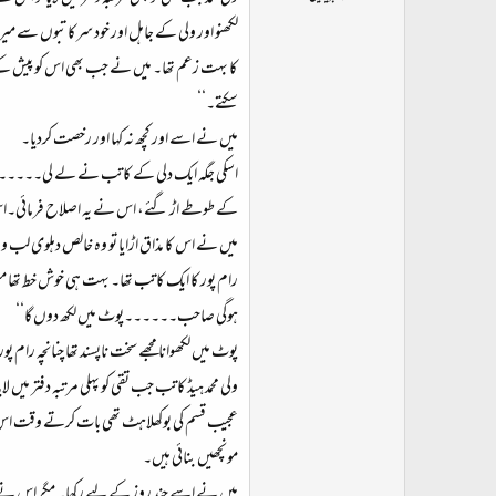
ت
لکھنو اور ولی کے جاہل اور خود سرکاتبوں سے میرا
د
ا
کا بہت زعم تھا۔ میں نے جب بھی اس کو پیش کے 
ء
سکتے۔‘‘
میں نے اسے اور کچھ نہ کہا اور رخصت کردیا۔
اسکی جگہ ایک دلی کے کاتب نے لے لی۔۔۔۔۔۔ اور
کے طوطے اڑ گئے، اس نے یہ اصلاح فرمائی۔ا
میں نے اس کا مذاق اڑایا تو وہ خالص دہلوی لب و لہ
رام پور کا ایک کاتب تھا۔ بہت ہی خوش خط تھا م
ہوگی صاحب۔۔۔۔۔۔پوٹ میں لکھ دوں گا‘‘
پوٹ میں لکھوانا مجھے سخت ناپسند تھا چنانچہ رام 
ولی محمد ہیڈ کاتب جب تقی کو پہلی مرتبہ دفتر میں لای
عجیب قسم کی بوکھلاہٹ تھی بات کرتے وقت اس کا ا
مونچھیں بنائی ہیں۔
میں نے اسے چند روز کے لیے رکھا۔ مگر اس نے 