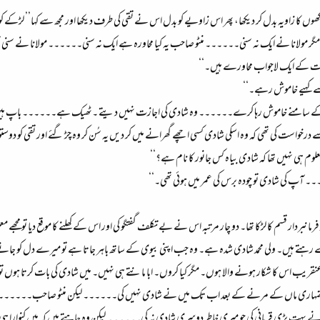
و آنکھوں کا زاویہ بدل کر دیکھا، پھر اس زاویے کو بدل اس نے تقی کی طرف دیکھا اور مجھ سے کہا’’ لڑ
 مولانا نے ایک نہ سنی۔۔۔۔۔۔ منٹو صاحب یہ کیا محاورہ ہے ایک نہ سنی۔۔۔۔۔۔ مولانا نے سنی ت
قت کے ایک لاجواب محاورے ہیں۔‘‘
 سے کہیے خاموش رہے۔‘‘
ولانا کے سامنے خاموش رہا کرے۔۔۔۔۔۔ وہ شادی کی اجازت نہیں دیتے ۔ٹھیک ہے۔۔۔۔۔۔ باپ ہیں 
ے درخواست کی تھی کہ وہ اسکی شادی کسی اچھے گھرانے میں کر دیں یہ سُن کر وہ چڑ گئے اور تقی کو دو
م ہی نہیں تھا کہ شادی بیاہ کس جانور کا نام ہے؟‘‘
 آپ کی شادی تو چودہ برس کی عمر میں ہوئی تھی۔‘‘
نبردار قسم کا لڑکا تھا۔ دو چار مرتبہ اس نے بے تکلف گفتگو کی اور اس کے کھلنے کا موقع دیا تو مجھے
تے ہیں۔ ولی محمد شادی شدہ ہے۔ وہ جب اپنی بیوی کے ساتھ باہر جاتا ہے تو میرے دل کو جان
نقریب اس کا شکار ہونے والا ہوں۔ مگر کیا کروں۔ ابا مانتے ہی نہیں۔ میں شادی کی بات کرتا ہوں 
تمہاری ماں کے مرنے کے بعد اب تک میں نے شادی نہیں کی۔۔۔۔۔۔ لیکن منٹو صاحب۔۔۔۔۔۔ اس
 نے بہت بڑی قربانی کی جو میری خاطر دوسری شادی نہ کی۔۔۔۔۔۔ لیکن وہ چاہتے ہیں کہ میں کنوارا ہ