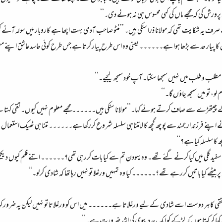
پرورش کی کہ مجھے ماں کی کمی محسوس ہی نہ ہونے دی۔‘‘
سے صرف یہ شکایت تھی کہ مولانا ذرا سنکی ہیں۔ ’’منٹو صاحب آدمی بہت اچھا ہے کاروبار میں سولہ
ا پیار حد سے بڑھا ہوا ہے۔۔۔۔۔۔ یعنی وہ اس طرح پیار کرتا ہے جس طرح کوئی حاسد عاشق اپنے 
 مطلب وطلب میں نہیں سمجھا سکتا۔ آپ خود سمجھ لیجیے۔‘‘
لو، تو میں سمجھ جاؤں گا۔‘‘
ے چیتھڑے سے صاف کرتے ہوئے کہا۔’’مولانا سنکی ہیں۔۔۔۔۔۔ مجھے معلوم نہیں کیوں۔ تقی کہتا ہے ک
ے فرزند ارجمند سے پوچھ گچھ کا لامتناہی سلسلہ شروع کررکھا ہے۔۔۔۔۔۔ متناہی ٹھیک استعمال ہ
کا سلسلہ کیا ہے؟‘‘
د گلی میں کیا کرنے گئے تھے۔ وہ یہودن تم سے کیا بات کررہی تھی؟۔۔۔۔۔۔ اتنے فلم کیوں دیک
بیٹھے کیا باتیں کررہے تھے؟۔۔۔۔۔۔ کیا وہ تمہیں ورغلا تو نہیں رہا تھا کہ شادی کرلو۔‘‘
تقی کا ہر دوست اسے شادی کے لیے ورغلاتا ہے۔۔۔۔۔۔ میں اس کو ورغلاتا تو نہیں لیکن یہ ضرور کہتا ہ
کھا کر کہتا ہوں کہ لڑکے کو ایک عدد بیوی کی اشد ضرورت ہے۔‘‘