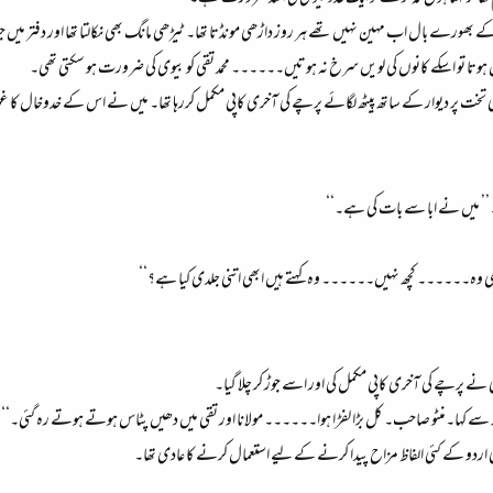
کے بھورے بال اب مہین نہیں تھے ہر روز داڑھی مونڈتا تھا۔ ٹیڑھی مانگ بھی نکالتا تھا اور دفتر میں ج
یں ہوتا تو اسکے کانوں کی لویں سرخ نہ ہوتیں۔۔۔۔۔۔ محمد تقی کو بیوی کی ضرورت ہو سکتی تھی۔
یلا تقی تخت پر دیوار کے ساتھ پیٹھ لگائے پرچے کی آخری کاپی مکمل کررہا تھا۔ میں نے اس کے خدوخال 
ا۔’’ میں نے ابا سے بات کی ہے۔‘‘
کا’’جی وہ۔۔۔۔۔۔ کچھ نہیں۔۔۔۔۔۔ وہ کہتے ہیں ابھی اتنی جلدی کیا ہے؟‘‘
 نے پرچے کی آخری کاپی مکمل کی اور اسے جوڑ کر چلا گیا۔
مجھ سے کہا۔منٹو صاحب۔ کل بڑا لفڑا ہوا۔۔۔۔۔۔ مولانا اور تقی میں دھیں پٹاس ہوتے ہوتے رہ گئی۔‘‘
مبئی کی اردو کے کئی الفاظ مزاح پیدا کرنے کے لیے استعمال کرنے کا عادی تھا۔