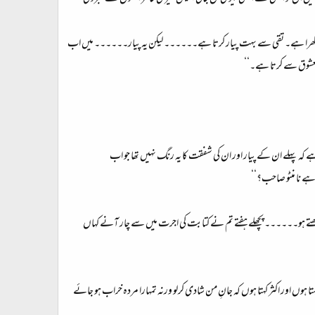
 آنے کھرا ہے۔ تقی سے بہت پیار کرتا ہے۔۔۔۔۔۔ لیکن یہ پیار۔۔۔۔۔۔ میں اب
معشوق سے کرتا ہے۔‘‘
ہ پہلے ان کے پیار اور ان کی شفقت کا یہ رنگ نہیں تھا جو اب
ے نا منٹو صاحب؟‘‘
ھتے ہو۔۔۔۔۔۔ پچھلے ہفتے تم نے کتابت کی اجرت میں سے چار آنے کہاں
وں اور اکثر کہتا ہوں کہ جانِ من شادی کرلو ورنہ تمہارا مردہ خراب ہو جائے