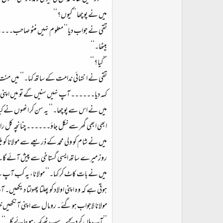
میں نے پوچھا ’’کیوں؟‘‘
تقی نے جواب دیا’’ معلوم نہیں منٹو صاحب۔۔۔۔
بیٹھا۔‘‘
’’کیا؟‘‘
تقی نے انتہائی ندامت کے ساتھ کہا۔’’ میں منت
کہہ دیا۔۔۔۔۔۔ آپ نہیں سنیں گے تو میں اپنی ش
میں نے اس سے پوچھا۔’’ یہ سن کر انھوں نے کیا 
ابھی ابھی گھر سے نکل جاؤ۔۔۔۔۔۔ چنانچہ کل رات
میں نے شام کو ولی محمد کے ذریعے سے مولانا کو ب
روز میرے ساتھ ایسی گستاخی سے پیش آئے گا۔ می
میں نے بات کاٹ کر کہا۔’’ مولانا، یہ کب آپ ک
ہوتی ہے کہ وہ اپنی اولاد کو پھلتا پھولتا دیک
مولانا لاجواب ہوگئے۔ رومال سے اپنی آنکھیں
’’آپ ہاں کردیجیے۔ سب ٹھیک ہو جائے گا۔‘‘