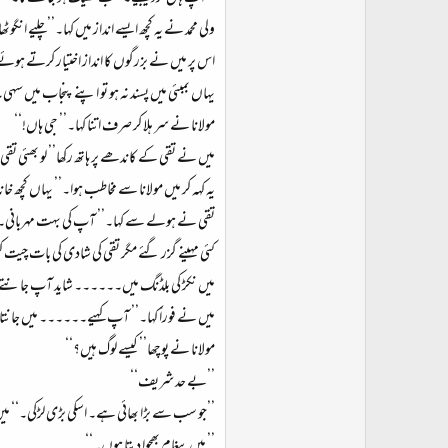
ولی محمد نے یہ کچھ ایسے انداز میں کہا۔’’چلیے انگ
اس پر میں نے بزرگوں کا انداز اختیار کرتے ہو
یہاں بمبئی میں پسند نہ ہو تو اپنے پنجاب میں س
مولانا نے سر ہلا کر صرف اتنا کہا۔’’ جی ہاں!‘‘
میں نے تقی کے کاندھے پر ہاتھ رکھا’’ لو بھئی ت
یہ کہہ کر میں مولانا سے مخاطب ہوا۔’’ یہاں کچھ
تقی نے ہولے سے کہا۔’’ آپ کی بہت مہربانی۔
کئی مہینے گزر گئے مگر تقی کی شادی کی بات چیت کہ
میں نکڑ کی بلڈنگ میں۔۔۔۔۔۔ شاید آپ جانتے
میں نے فوراً کہا۔’’ آپ کہیے۔۔۔۔۔۔ میں جانتا
مولانا نے پوچھا’’ کیسے لوگ ہیں؟‘‘
’’بے حد شریف‘‘
’’جو سب سے بڑا بھائی ہے۔ اسکی بڑی لڑکی۔‘‘ 
’’ میں پیغام بھجوا دیتا ہوں۔‘‘