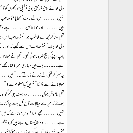
ولی محمد نے اپنی تھرکتی ہوئی نوکیلی مونچھوں ک
نہیں۔۔۔۔۔۔ اس نے بہت سمجھایا منٹو صاحب مگر
ہیں!۔۔۔۔۔۔ اور مولانا بھی۔۔۔۔۔۔ اپنے و
تقی بھنا کر مجھ سے مخاطب ہوا’’منٹو صاحب اس
ولی محمد بولا۔’’ منٹو صاحب اس سے کہیے کہ م
باپ بیٹے کی چخ ضرور ہوئی تھی۔ تقی نے مولانا س
ہے۔۔۔۔۔۔ جب میں تمہاری عمر کا تھا۔ مجھے معلو
یہ سن کر تقی نے ڈرتے ڈرتے کہا۔’’ لیں۔۔۔۔۔۔
مولانا نے اسے ڈانٹا’’تمہیں کیا معلوم ہے؟‘‘
تقی خاموش ہوگیا۔۔۔۔۔۔ وہ بہت ہی کم گو اور فرما
ہوئے کہا میرے خیالات آج کل بہت پراگندے رہ
تھیں۔۔۔۔۔۔ مجھے ایسا محسوس ہوتا ہے کہ میں ع
ہے۔۔۔۔۔۔ وہ اپنی مثال دیتے ہیں کہ دیکھو 
منظور نہیں تھا۔ کہ ان کی بیوی زندہ رہتی انھوں