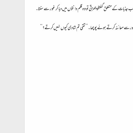
ب جذبات کے متعلق گفتگو چھڑتی تو وہ قلم دانتوں میں دبا کر غور سے سنتا۔
کا غور سے معائنہ کرتے ہوئے پوچھا۔’’ تقی تم شادی کیوں نہیں کرتے؟‘‘