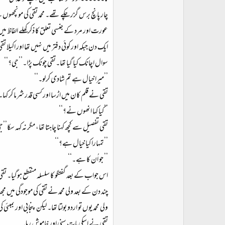
چار پانچ برس گزر چکے تھے۔ محمد تقی کی مونچھوں 
عورت اور مرد کے جنسی تعلق کا ذکر کھلے الفاظ م
ایک دن جبکہ اور کوئی دفتر میں نہیں تھا اور اک
سوال اچانک کیا گیا تھا۔تقی چونک پڑا۔’’جی؟‘‘
’’میرا خیال ہے تم شادی کرلو۔‘‘
تقی نے قلم کان میں اڑسا اور کسی قدر شرما کر کہ
’’کیا کہا انھوں نے؟‘‘
تقی تفصیل سے کچھ کہنا چاہتا تھا، مگر نہ کہہ س
’’تمہارا کیا خیال ہے؟‘‘
’’ جو اُن کا ہے۔‘‘
اس جواب کے بعد گفتگو کا سلسلہ منقطع ہوگیا۔ تقی
چند دن کے بعد ولی محمد نے تقی کی موجودگی میں 
ولی محمد یوں تو اردو بولتا تھا۔ لیکن پنجابی اور ب
تقی نے اسکی بات سنی اور خاموش رہا۔