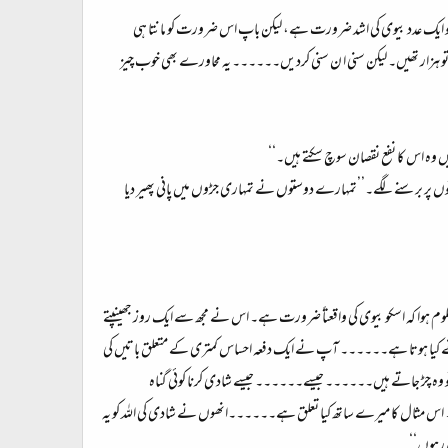
کے کو ایک عدد بیوی کی اشد ضرورت ہے، لیکن باپ اس ضرورت کو مانتا ہی
و ہزار تھیں۔ لیکن سنی ا ن سنی کردیں۔۔۔۔۔۔ یہ محاورے بھی خوب چیز
وہ اس کا نفع نقصان سوچ سکتے ہیں۔‘‘
ستوں پر برسنے لگے۔’’تمہارے دوستوں نے تمہاری جڑوں میں پانی پھیر دیا
 معلوم ہوا کہ اسکو بیوی کی واقعتاً ضرورت ہے۔ اس نے مجھ سے ایک روز جھینپتے
ے کیا ہوتا ہے۔۔۔۔۔۔ آپ نے ایک دفعہ احساس کمتری کے متعلق باتیں کی
تو وہ چڑ جاتے ہیں۔۔۔۔۔۔ جیسے۔۔۔۔۔۔ جیسے شادی کرنا کوئی گناہ
 مثال کا میرے ساتھ کیا تعلق ہے۔۔۔۔۔۔انھوں نے شادی کی اللہ کو یہ
ی رہوں‘‘