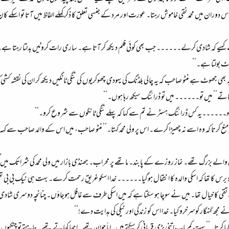
اس دوران میں محمد نقی خاموش رہتا۔ عورت اور مرد کے جنسی تعلق کا ذکر کھلے الفاظ میں آتا تو اسکے کان
کہیے کہ شادی کرلے۔۔۔۔۔۔ جب بھی کوئی فلم دیکھ کر آتا ہے۔ ساری رات کروٹیں بدلتا رہتا ہے۔
ھوٹ بولتا ہے۔‘‘
ر یہ بھی جھوٹ ہے منٹو صاحب کہ یہ چالی بلڈنگ کی یہودی چھوکریوں کی ننگی ٹانگیں دیکھ کر ان کی نقشہ کشی 
 جاتے’’ میں تو۔۔۔۔۔۔ میں تو ڈرائنگ سیکھ رہا ہوں۔‘‘
کھو۔۔۔۔۔۔یہ کس ڈرائنگ ہسٹر نے تم سے کہا کہ پہلے ننگی ٹانگوں سے شروع کرو۔‘‘
د کومنع کرتا کہ وہ اسے نہ چھیڑا کرے۔ اس پر ولی محمد کہتا۔’’ منٹو صاحب، میں اس کے والد صاحب سے 
والے بزرگ تھے۔ نماز روزے کے پابند۔ ماتھے پر محراب۔ جھنڈی بازار میں ولی محمد کی شراتک میں 
برس کا تھا کہ اسکی والدہ کا انتقال ہوگیا۔۔۔۔۔۔ خدا اسکو غریقِ رحمت کرے۔ بہت ہی نیک بی بی
ے تقی کا خیال تھا۔ میں نے سوچا ہو سکتا ہے کہ میں اسکی طرف سے غافل ہوجاؤں۔ چنانچہ دوسری شاد
 مجھ گنہگار کوسرخرو کیا۔ خدا اس کو زندگی اور نیکی کی ہدایت دے!‘‘
یا کرتا۔’’ بہت کم باپ اتنی بڑی قربانی کرسکتے ہیں۔ اباّ جوان تھے۔ اچھا کھاتے تھے۔ چاہتے تو چٹکیو