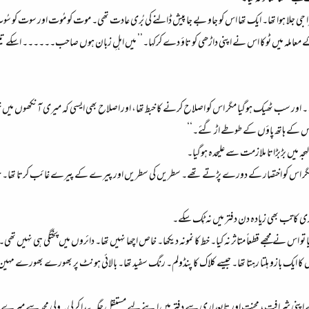
 جی جلا ہوا تھا۔ ایک تھا اس کو جاو بے جا پیش ڈالنے کی بُری عادت تھی۔ موت کو مُوت اور سوت کو سُوت
معاملہ میں ٹوکا اس نے اپنی داڑھی کو تاؤ دے کرکہا۔’’ میں اہلِ زبان ہوں صاحب۔۔۔۔۔۔ اسکے تی
 سب ٹھیک ہوگیا مگر اس کو اصلاح کرنے کا خبط تھا، اور اصلاح بھی ایسی کہ میری آنکھوں میں خون
س کے ہاتھ پاؤں کے طوطے اڑ گئے۔‘‘
جہ میں بڑبڑاتا ملازمت سے علیحدہ ہوگیا۔
گر اس کو اختصار کے دورے پڑتے تھے۔ سطریں کی سطریں اور پیرے کے پیرے غائب کرتا تھا۔ جب اسکو پو
پوری کاتب بھی زیادہ دن دفتر میں نہ ٹِک سکے۔
ا تو اس نے مجھے قطعاً متاثر نہ کیا۔ خط کا نمونہ دیکھا۔ خاص اچھا نہیں تھا۔ دائروں میں پختگی ہی نہیں تھی۔ م
یک بازو ہلتا رہتا تھا۔ جیسے کلاک کا پنڈولم۔ رنگ سفید تھا۔ بالائی ہونٹ پر بھورے بھورے مہین بال
اپنی شرافت، محنت اور تابعداری سے دفتر میں اپنے لیے مستقل جگہ پیدا کرلی۔ ولی محمد سے میر