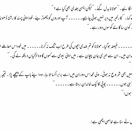
وٹھا لگائیے۔‘‘ مولانا بدل گئے۔’’ لیکن ایسی جلدی بھی کیا ہے؟‘‘
ئے کہا۔’’کار خیر میں دیر نہیں ہونی چاہیے۔۔۔۔۔۔ آپ اوروں کو چھوڑیئے، خود اپنی پسند کا رشت
ہی۔ کون سا گالے کوسوں دور ہے۔‘‘
قی۔۔۔۔۔۔ فیصلہ ہوگیا۔ مولانا کو تم ضدی بچوں کی طرح اب تنگ نہ کرنا۔۔۔۔۔۔ میں خود اس معاملے میں
 خاندان ہیں۔ ان سے میری جان پہچان ہے۔ میں اپنی بیوی سے کہوں گا وہ لڑکیاں دیکھ لے گی۔‘‘
‘‘
یں بھی شروع نہ ہوئی۔ ولی محمد اس دوران میں اسے برابر اکساتا رہا۔ وہ اپنے باپ کے پیچھے پڑا ۔ نتیج
 ہی ہوں۔۔۔۔۔۔ یوپی کا ایک خاندان رہتا ہے۔۔۔۔۔۔‘‘
 ہوں!‘‘
میں نے سنا ہے خاصی اچھی ہے!