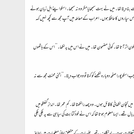
 بنا دیتا تھا۔ میں نے بہت سمجھایا مگر وہ نہ سمجھا۔ اسکو اپنے اہل زبان ہونے
س سپاروں کا حافظ ہوں۔ اعراب کے معاملہ میں آپ مجھ سے کچھ نہیں کہہ
 اتر آتا تھا۔ کوئی مضمون تھا۔ میں نے اس میں یہ لکھا۔’’ اس کے ہاتھوں
را صفحہ دوبارہ لکھنے کو کہتا تو وہ جواب دیتا۔’’ اتنی محنت مجھ سے نہ
یں گنجان لکھائی کا قائل ہوں۔ وہ چھدرا لکھتا تھا۔ کم عمر تھا۔ اندازِ گفتگو میں
 تھے۔ ایسا معلوم ہوتا تھا کہ اس نے خود کتابت کی سیاہی سے یہ ہلکی ہلکی
ے تعلقات بہت بے تکلف تھے۔ جنسیات کے متعلق اپنی معلومات میں اضافہ