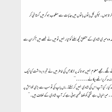
ہوں۔ لیکن کل باتوں باتوں میں جذبات سے مغلوب ہو کر میں گستاخی کر
 میری شادی کے متعلق کچھ سننے کو تیار نہیں تو میں نے غصے میں آکر ان سے
لگے۔ مجھے معلوم نہیں ہوتا کہ یہ لڑکا جس کی خاطر میں نے تجرد برداشت کیا ایک
 گوندھ کر پراٹھے پکائے۔۔۔۔۔۔‘‘
ھ کیا۔ کیا آپ اس کی شادی نہیں کرسکتے۔ ماں باپ کی تو سب سے بڑی خواہش یہ
۔۔۔۔ میرا خیال ہے تقی کو غلط فہمی ہوئی ہے کہ آپ شادی کے خلاف ہیں۔‘‘