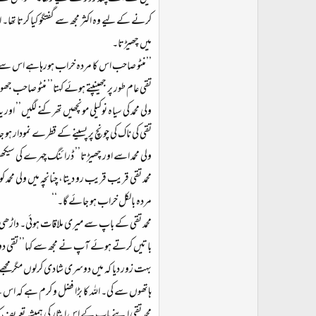
کرنے کے لیے وہ اکثر مجھ سے گفتگو کیا کرتا تھا۔ 
میں چھیڑتا۔
’’منٹو صاحب اس کا مردہ خراب ہورہاہے اس سے 
تقی عام طور پر جھینپتے ہوئے کہتا’’ منٹو صاحب ج
ولی محمد کی سیاہ نوکیلی مونچھیں تھرکنے لگیں’’ او
تقی کی ناک کی چونچ پر پسینے کے قطرے نمودار ہو
ولی محمد اسے اور چھیڑتا’’ ڈرائنگ چہرے کی سی
محمد تقی قریب قریب رو دیتا، چنانچہ میں ولی محم
مردہ بالکل خراب ہو جائے گا۔‘‘
محمد تقی کے باپ سے میری ملاقات ہوئی۔ داڑھی 
باتیں کرتے ہوئے آپ نے مجھ سے کہا’’ تقی دو 
بہت زور دیا کہ میں دوسری شادی کرلوں مگر مجھ
ہاتھوں سے کی۔ اللہ کا بڑا فضل و کرم ہے کہ اس نے
محمد تقی اپنے باپ کے اس ایثار کی ہمیشہ تعریف ک