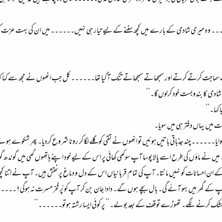
۔۔ وہ میری شادی کے بارے میں کچھ سننے کے لیے تیار ہی نہیں۔۔۔۔۔۔ میں ان کی بہت عزت کرتا 
 سماجت کرتے کرتے اور سمجھاتے سمجھاتے تنگ آگیا تھا۔۔۔۔۔۔ کل جب انھوں نے مجھ سے کہا کہ وہ
ادی کا بندوبست خود کرلوں گا۔‘‘
کہا۔‘‘
 میں یہاں دفتر ہی میں سویا۔
لوایا۔۔۔۔۔۔ چند جذباتی باتیں ہوئیں تو انھوں نے تقی کو گلے لگا کر رونا شروع کردیا۔ پھر شکوے ہونے 
ں نے ماؤں کی طرح اسے پالا پوسا آپ سوکھی کھائی پر اس کے لیے خود اپنے ہاتھوں گھی میں گوندھ
ے ان احسانات کو نہیں مانتا۔ آپ کی تمام قربانیاں اس کے دل و دماغ پر نقش ہیں۔ آپ نے اتنا کچ
ھیں۔ آپ کے گھر میں بہو آئے گی۔ بال بچے ہوں گے۔ دادا جان بن کر آپ کو پُر فخر مسرت نہ ہوگی؟۔۔
 خشک کرنے لگے۔ تھوڑے توقف کے بعد بولے۔’’ پر کوئی ایسا رشتہ ہوتو۔۔۔۔۔۔‘‘