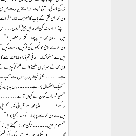
زندگی بسرکی۔ اتنی محبت اور اتنے پیار سے میری 
ولی محمد بھی تقی کے باپ کا معترف تھا۔ مگر ا
اپنے احساسات کن الفاظ میں پیش کروں۔۔۔ اس ک
میں نے ولی محمد سے پوچھا۔’’تمہارا مطلب؟‘‘
ولی محمد نے اپنی مونچھوں کی نوکیں درست کیں’’
میں نے مسکرا کہا۔’’ بھائی تم ذرا وضاحت سے کام 
ولی محمد نے سرخیاں لکھنے والے قلم کو کپڑے ک
ہے۔۔۔۔۔۔ یعنی پچھلے چند برسوں سے آپ نے اپن
’’ٹھیک استعمال ہوا ہے۔۔۔۔۔۔ ہاں یہ پوچھ گچھ 
’’یہی تم رات کو دیر سے کیوں آئے؟۔۔۔۔۔۔ سفی
رکھے؟۔۔۔۔۔۔ ولی محمد سے تم بائی کلمہ کے پل پر 
میں نے ولی محمد سے پوچھا۔’’ ورغلانا کیا ہوا؟‘‘
’’معلوم نہیں۔۔۔۔۔۔ لیکن مولانا سمجھتے ہیں کہ 
گا۔۔۔۔۔۔ اور منٹو صاحب میں آپ کو خدا کی قسم 