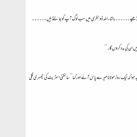
ہ ڈھونڈھیے۔۔۔۔۔۔ ماشاء اللہ ڈونگری میں سب لوگ آپ کو جانتے ہیں۔۔۔۔۔۔
 ان کی مدد کروں گا۔‘‘
ہ یہ ہوا کہ ایک روز مولانا میرے پاس آئے اور کہا’’ سانگٹی اسٹریٹ کی تیسری گلی