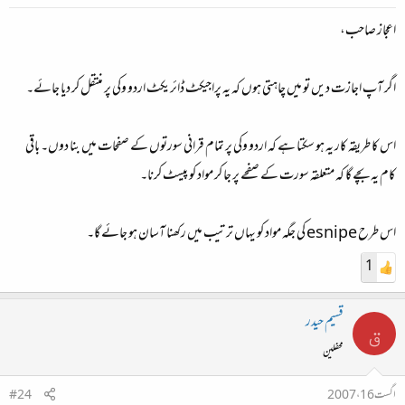
اعجاز صاحب،
اگر آپ اجازت دیں تو میں چاہتی ہوں کہ یہ پراجیکٹ ڈائریکٹ اردو وکی پر منتقل کر دیا جائے۔
اس کا طریقہ کار یہ ہو سکتا ہے کہ اردو وکی پر تمام قرانی سورتوں کے صفحات میں بنا دوں۔ باقی
کام یہ بچے گا کہ متعلقہ سورت کے صفحے پر جا کر مواد کو پیسٹ کرنا۔
اس طرح esnipe کی جگہ مواد کو یہاں ترتیب میں رکھنا آسان ہو جائے گا۔
1
قسیم حیدر
ق
محفلین
اگست 16، 2007
#24