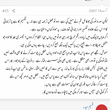
اگست 16، 2007
#25
لیکن سورۂ نور کی جو فائل تم نے میل کی ہے، وہ تو محض ترجمہ ہی ہے نا۔ یہ تفہیم کا ہے یا ترجمانی
کا؟ اس کے علاوہ تفسیر اور ابتدائی تعارف۔ یہ مواد کہاں دستیاب ہے۔
اگر وہاں ٹائپنگ میں زیادہ رقم خرچ ہو رہی ہو تو میں یہاں ہی انتظام کر دوں؟ تیسری جلد کا مواد جو
مکمل ہو چکا ہو، اسے بھیج دیں یا کہیں ایک جگہ جمع کر دیں۔ چاہے یہاں وکی پر ہی۔
مہوش۔ مجھے میرے پاس ٹائپ شدہ یا جمع شدہ مواد یہاں محفل پر پوسٹ کرنے کا بھی وقت نہیں
ملتا تو وکی پر تو اور بھی مشکل ہے۔ یوں بھی وکی سست رفتار ہے، براڈ بینڈ کے باوجود، پھر اس
میں مینوالی ٹیگس لگانا، بار بار کی بورڈ بدلنا۔ یہ میرے بس کا نہیں لگتا۔ اپنی سائٹس ہی اپ ڈیٹ
نہیں کر پا رہا ہوں حالانکہ پچاس ساٹھ کتب میرے پاس جمع ہیں۔ محفل میں ادھر کچھ اس لئے
پوسٹ کر سکا کہ اب فوری جوان کی سہولت بھی ہے یہاں۔
اگر کوئی ای سنپس سے اتار کر وکی میں پہنچا دے تو دعا دوں گا۔
قسیم حیدر