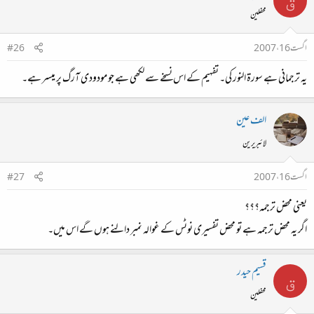
ق
محفلین
اگست 16، 2007
#26
یہ ترجمانی ہے سورۃ النور کی۔ تفہیم کے اس نسخے سے لکھی ہے جو مودودی آرگ پر میسر ہے۔
الف عین
لائبریرین
اگست 16، 2007
#27
یعنی محض ترجمہ؟؟؟
اگر یہ محض ترجمہ ہے تو محض تفسیری نوٹس کے غوالہ نمبر دالنے ہوں گے اس میں۔
قسیم حیدر
ق
محفلین