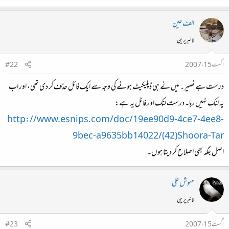
الف عین
لائبریرین
اگست 15، 2007
#22
درست ہے نصیر۔ میں نے ہی ڈپلیکیٹ ہونے کی وجہ سے ایک فائل حذف کر دی تھی، اور اب
یہ لنک نہیں رہا۔ درست لنک اور فائل یہ ہے:
http://www.esnips.com/doc/19ee90d9-4ce7-4ee8-
9bec-a9635bb14022/(42)Shoora-Tar
اصل جگہ بھی اصلاح کر دیتا ہوں۔
مہوش علی
لائبریرین
اگست 15، 2007
#23