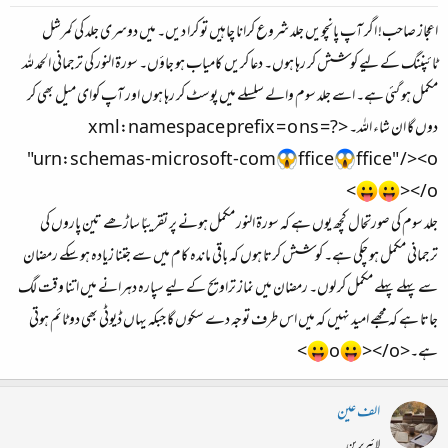
اعجاز صاحب! اگر آپ پانچویں جلد شروع کرانا چاہیں تو کرا دیں۔ میں دوسری جلد کی کمرشل
ٹائپننگ کے لیے کوشش کر رہا ہوں۔ دعا کریں کامیاب ہو جاؤں۔ سورۃ النور کی ترجمانی الحمد للہ
مکمل ہو گئی ہے۔ اسے جلد سوم والے سلسلے میں پوسٹ کر رہا ہوں اور آپ کوای میل بھی کر
دوں گا ان شاء اللہ۔ <?xml:namespace prefix = o ns =
"urn:schemas-microsoft-com
ffice
ffice" /><o
>
></o
جلد سوم کی صورتحال کچھ یوں ہے کہ سورۃ النور مکمل ہونے پر تقریبًا ساڑھے تین پاروں کی
ترجمانی مکمل ہو چکی ہے۔ کوشش کرتا ہوں کہ باقی ماندہ کام میں سے جتنا زیادہ ہو سکے رمضان
سے پہلے پہلے مکمل کر لوں۔ رمضان میں نماز تراویح کے لیے سپارہ دہرانے میں اتنا وقت لگ
جاتا ہے کہ مجھے امید نہیں کہ میں اس طرف توجہ دے سکوں گا جبکہ یہاں ڈیوٹی بھی دو ٹائم ہوتی
ہے۔<o
></o
>​
الف عین
لائبریرین