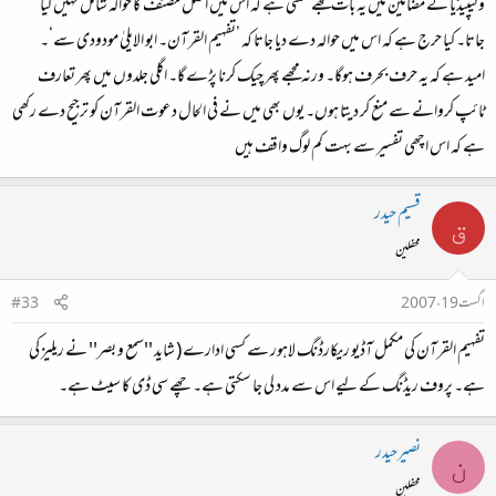
وکیپیڈیا کے مضامین میں یہ بات مجھے کھلتی ہے کہ اس میں اصل مصنف کا حوالہ شامل نہیں کیا
جاتا۔ کیا حرج ہے کہ اس میں حوالہ دے دیا جاتا کہ ’تفہیم القرآن۔ ابو الایلیٰ مودودی سے‘۔
امید ہے کہ یہ حرف بحرف ہوگا۔ ورنہ مجھے پھر چیک کرنا پڑے گا۔ اگلی جلدوں میں پھر تعارف
ٹائپ کروانے سے منع کر دیتا ہوں۔ یوں بھی میں نے فی الحال دعوت القرآن کو ترجیح دے رکھی
ہے کہ اس اچھی تفسیر سے بہت کم لوگ واقف ہیں
قسیم حیدر
ق
محفلین
اگست 19، 2007
#33
تفہیم القرآن کی مکمل آڈیو ریکارڈنگ لاہور سے کسی ادارے ( شاید ''سمع و بصر'' نے ریلیز کی
ہے۔ پروف ریڈنگ کے لیے اس سے مدد لی جا سکتی ہے۔چھے سی ڈی کا سیٹ ہے۔
نصیرحیدر
ن
محفلین