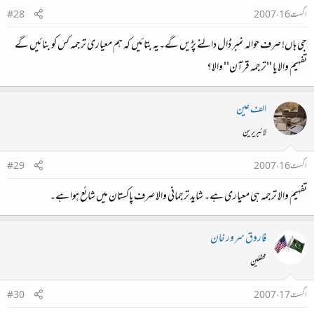
اگست 16، 2007
#28
جی ہاں! صرف حوالہ نمبر ڈال دالنے پڑیں گے۔یہ بتائیں کہ ہم معیاری ترجمہ کس کو بنائیں گے
تفہیم والا یا ''ترجمہ قرآن'' والا؟
الف عین
لائبریرین
اگست 16، 2007
#29
تفہیم والا ترجمہ ہی معیاری ہے۔ شاید ترجمانی والا صرف پاکستان میں شائع ہوا ہے۔
فاروق سرور خان
محفلین
اگست 17، 2007
#30