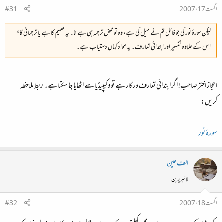
اگست 17، 2007
#31
لیکن سورۂ نور کی جو فائل تم نے میل کی ہے، وہ تو محض ترجمہ ہی ہے نا۔ یہ تفہیم کا ہے یا ترجمانی کا؟
اس کے علاوہ تفسیر اور ابتدائی تعارف۔ یہ مواد کہاں دستیاب ہے۔
اعجاز اختر صاحب! اگر ابتدائی تعارف درکار ہے تو وکیپیڈیا سے اٹھایا جا سکتا ہے۔ ربط ملاحظہ
کریں:
سورۂ نور
الف عین
لائبریرین
اگست 18، 2007
#32