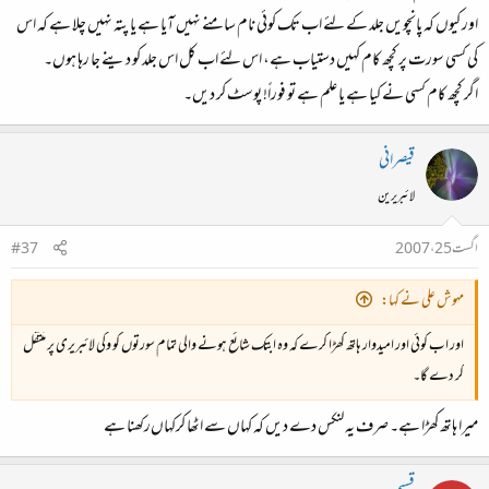
اور کیوں کہ پانچویں جلد کے لئے اب تک کوئی نام سامنے نہیں آیا ہے یا پتہ نہیں چلا ہے کہ اس
کی کسی سورت پر کچھ کام کہیں دستیاب ہے، اس لئے اب کل اس جلد کو دینے جا رہا ہوں۔
اگر کچھ کام کسی نے کیا ہے یا علم ہے تو فوراً! پوسٹ کر دیں۔
قیصرانی
لائبریرین
اگست 25، 2007
#37
مہوش علی نے کہا:
اور اب کوئی اور امیدوار ہاتھ کھڑا کرے کہ وہ ابتک شائع ہونے والی تمام سورتوں کو وکی لائبریری پر منتقل
کر دے گا۔
میرا ہاتھ کھڑا ہے۔ صرف یہ لنکس دے دیں کہ کہاں‌ سے اٹھا کرکہاں‌رکھنا ہے