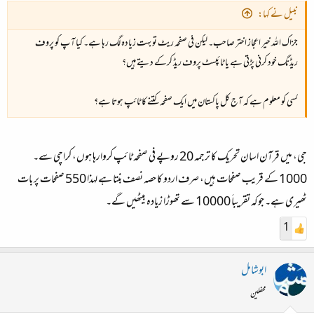
نبیل نے کہا:
جزاک اللہ خیر اعجاز اختر صاحب۔ لیکن فی صفحہ ریٹ تو بہت زیادہ لگ رہا ہے۔ کیا آپ کو پروف
ریڈنگ خود کرنی پڑتی ہے یا ٹائپسٹ پروف ریڈ کرکے دیتے ہیں؟
کسی کو معلوم ہے کہ آج کل پاکستان میں ایک صفحہ کتنے کا ٹائپ ہوتا ہے؟
جی، میں قرآن اسان تحریک کا ترجمہ 20 روپے فی صفحہ ٹائپ کروارہا ہوں، کراچی سے۔
1000 کے قریب صفحات ہیں، صرف اردو کا حصہ نصف بنتا ہے لہذا 550 صفحات پر بات
ٹھیری ہے۔ جوکہ تقریباَ 10000 سے تھوڑا زیادہ بیٹھیں گے۔
1
ابوشامل
محفلین