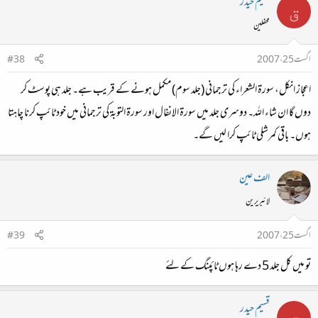
قسیم حیدر
ق
محفلین
اگست 25، 2007
#38
اعجاز انکل، سورۃ الشعراء کی ترجمانی (جلد سوم) مکمل ہونے کے قریب ہے۔ جلد ہی پوسٹ کر
دوں گا ان شاء اللہ۔ دوسری جلد میں سورۃ الانفال اور سورۃ التوبۃ کی ترجمانی میں خود ٹائپ کرنا چاہتا
ہوں۔ باقی کمرشلی ٹائپ کرا لیں گے۔
الف عین
لائبریرین
اگست 25، 2007
#39
تو میں کل جلد 5 دے رہا ہوں ٹائپنگ کے لئے
قسیم حیدر
ق