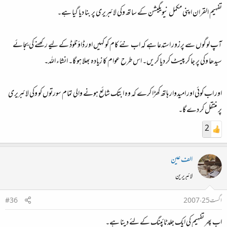
تفہیم القران اپنی مکمل نیویگیشن کے ساتھ وکی لائبریری پر بنا دیا گیا ہے۔
آپ لوگوں سے پرزور استدعا ہے کہ اب نئے کام کو کہیں اور ڈاؤنلوڈ کے لیے رکھنے کی بجائے
سیدھا وکی پر جا کر پیسٹ کر دیا کریں۔ اس طرح عوام کا زیادہ بھلا ہو گا۔ انشاء اللہ۔
اور اب کوئی اور امیدوار ہاتھ کھڑا کرے کہ وہ ابتک شائع ہونے والی تمام سورتوں کو وکی لائبریری
پر منتقل کر دے گا۔
2
الف عین
لائبریرین
اگست 25، 2007
#36
اب پھر تفہیم کی ایک جلد ٹائپنگ کے لئے دینا ہے۔