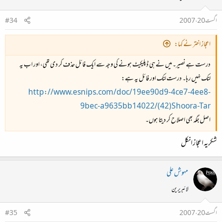
اگست 20، 2007
#34
اعجاز اختر نے کہا:
درست ہے نصیر۔ میں نے ہی ڈپلیکیٹ ہونے کی وجہ سے ایک فائل حذف کر دی تھی، اور اب یہ
لنک نہیں رہا۔ درست لنک اور فائل یہ ہے:
http://www.esnips.com/doc/19ee90d9-4ce7-4ee8-
9bec-a9635bb14022/(42)Shoora-Tar
اصل جگہ بھی اصلاح کر دیتا ہوں۔
شکریہ اعجاز انکل
مہوش علی
لائبریرین
اگست 20، 2007
#35