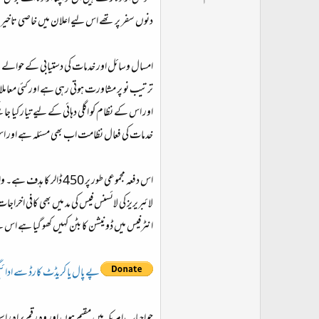
ت
دنوں سفر پر تھے اس لیے اعلان میں خاصی تاخیر 
د
ا
ء
امسال وسائل اور خدمات کی دستیابی کے حوالے سے 
ترتیب نو پر مشاورت ہوتی رہی ہے اور کئی معاملا
اور اس کے نظام کو اگلی دہائی کے لیے تیار کیا جا
خدمات کی فعال نظامت اب بھی مسئلہ ہے اور ا
اس دفعہ مجموعی طور پ
لائبریریز کی لائسنس فیس کی مد میں بھی کافی ا
انٹرفیس میں ڈونیشن کا بٹن کہیں کھو گیا ہے اس 
پے پال یا کریڈٹ کارڈ سے ادائیگ