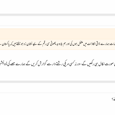
ات ہمارے ذاتی اکاؤنٹ میں منتقل ہوں گی اور ہم بلا وجہ چھوٹی سی رقم کے لیے نشان زد ہو سکتے ہیں کہ پاکستان 
میانی صورت نکال ہی رکھیں گے- ورنہ کسی مریکی رشتے دار سے گزارش کریں گے ہمارے حصے کی ڈونی
ے؟