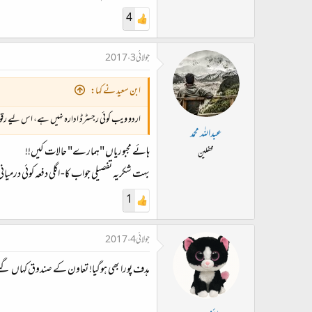
4
جولائی 3، 2017
ابن سعید نے کہا:
اردو ویب کوئی رجسٹرڈ ادارہ نہیں ہے، اس لیے رقوم
عبداللہ محمد
ہائے مجبوریاں "ہمارے" حالات کیں!!
محفلین
بہت شکریہ تفصیلی جواب کا- اگلی دفعہ کوئی در
1
جولائی 4، 2017
ہدف پورا بھی ہوگیا! تعاون کے صندوق کہاں گئ