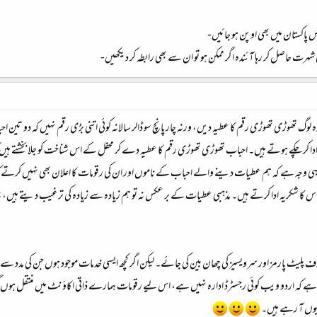
ٹس پاکستان میں بھی اوپن ہو جائیں-
 شہرت حاصل کر رہا آئندہ اگر ممکن ہو تو ان سے بھی رابطہ کر دیکھیں-
ہ لوگ تھوڑی تھوڑی رقم کا عطیہ دیں، ورنہ چار پانچ سو ڈالر سالانہ کوئی اتنی بڑی رقم نہیں کہ دو ت
ادا کر چکے ہوتے ہیں۔ احباب تھوڑی تھوڑی رقم کا عطیہ دے کر محفل کے اس شناخت کو جلا بخشتے ہیں کہ ی
یہی وجہ ہے کہ ہم عطیات دینے والے احباب کے ناموں اور ان کی رقومات کا اعلان بھی نہیں کرتے کہ
دے ہم اس کا شکریہ ادا کرتے ہیں۔ مذہبی عطیات کے بر عکس نہ تو ہم زیادہ سے زیادہ کی ترغیب دیتے ہی
ف پلیٹ پارمز اور سرویسیز کی چھان بین کی جائے۔ لیکن اگر کچھ ایسی خدمات موجود ہوں جن کی مدد سے بآسا
ے کہ اردو ویب کوئی رجسٹرڈ ادارہ نہیں ہے، اس لیے رقومات ہمارے ذاتی اکاؤنٹ میں منتقل ہوں گی ا
 کیوں آ رہے ہیں۔