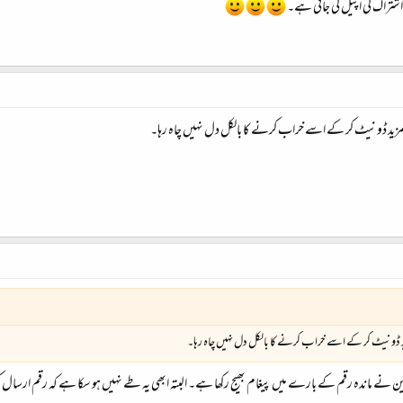
تراک کی اپیل کی جاتی ہے۔
 مزید ڈونیٹ کر کے اسے خراب کرنے کا بالکل دل نہیں چاہ رہا۔
زید ڈونیٹ کر کے اسے خراب کرنے کا بالکل دل نہیں چاہ رہا۔
ک محفلین نے ماندہ رقم کے بارے میں پیغام بھیج رکھا ہے۔ البتہ ابھی یہ طے نہیں ہو سکا ہے کہ رقم ارس