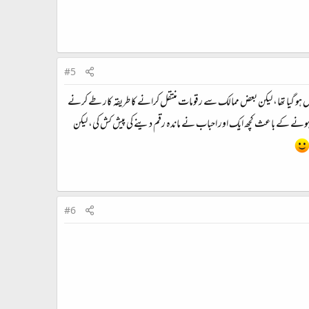
#5
 کو چھوڑ دیا جائے تو اس دفعہ 450 ڈالر کا ہدف 24 گھنٹوں سے بھی کم مدت میں مکمل ہو گیا تھا، لیکن بعض ممالک سے رقومات منتقل کرانے کا طریقہ کار طے کرنے
د ہونے کے باعث کچھ ایک اور احباب نے ماندہ رقم دینے کی پیش کش کی، لیکن
#6