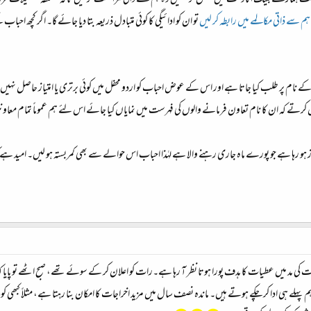
راست ہمارے بینک اکاؤنٹ میں منتقل کر سکیں وہ ہم سے ذاتی مراسلت کر لیں تاکہ متعلقہ تفصیلات فراہ
سے ذاتی مکالمے میں رابطہ کر لیں
تو ان کو ادائیگی کا کوئی متبادل ذریعہ بتا دیا جائے گا۔ اگر کچھ ا
کے نام پر طلب کیا جاتا ہے اور اس کے عوض احباب کو اردو محفل میں کوئی برتری یا امتیاز حاصل نہ
ں کرتے کہ ان کا نام تعاون فرمانے والوں کی فہرست میں نمایاں کیا جائے اس لئے ہم عموماً تمام مع
و رہا ہے جو پورے ماہ جاری رہنے والا ہے لہٰذا احباب اس حوالے سے بھی کمربستہ ہو لیں۔ امید ہے ک
اجات کی مد میں عطیات کا ہدف پورا ہوتا نظر آ رہا ہے۔رات کو اعلان کر کے سوئے تھے، صبح اٹھے تو پایا ک
ہم پہلے ہی ادا کر چکے ہوتے ہیں۔ ماندہ نصف سال میں مزید اخراجات کا امکان بنا رہتا ہے، مثلاً کبھی ک