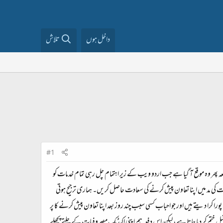
داخل ہوں
تلاش
#1
عہ پھر وہ موقع آ گیا ہے جب اردو ویب کے زیر اہتمام چل رہی تمام خدمات کو
 کی مد میں اپنا تعاون پیش کرنے کی سعادت حاصل کریں۔ ہماری ترجیح ہوتی
 کرا دیتے ہیں اور جو احباب کسی سبب چند روز بعد اپنا تعاون پیش کرنے کا پر
ے قبل ختم کر دیا جاتا ہے، لیکن اس دفعہ ہم اپنی اکیڈمک مصروفیات کے چلتے پچھلے