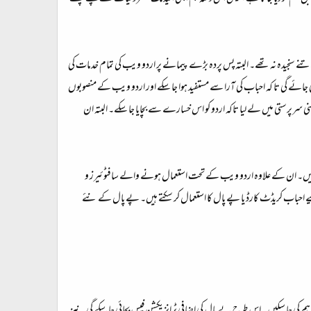
تنے سنجیدہ نہ تھے۔ البتہ پس پردہ بڑے پیمانے پر اردو ویب کی تمام خدمات کی
 جائے گی تا کہ احباب کی آرا سے مستفید ہوا جا سکے اور اردو ویب کے منصوبوں
سرپرستی میں لے لیا تاکہ اردو کو اس خسارے سے بچایا جا سکے۔ البتہ ان
اجات شامل ہیں۔ ان کے علاوہ اردو ویب کے تحت استعمال ہونے والے سافٹوئیرز و
ے احباب کریڈٹ کارڈ یا پے پال کا استعمال کر سکتے ہیں۔ پے پال کے نئے