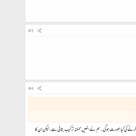
#3
#4
ال کرنے کی کیا صورت ہو گی۔ ہم نے انھیں ممکنہ ترکیب بتائی ہے، لیکن ان کا