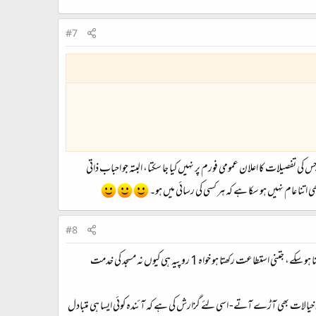
#7
ی تفصیلات کا اعلان عمومی فورم پر نہیں کیا جا سکتا، البتہ جو احباب ذاتی
تنا عام نہیں ہو سکا ہے کہ ہر کسی کی رسائی میں ہو۔
#8
بٹ کوائن یا ایسے ہی کسی دوسرے ذرائع کو ہی استعمال میں لانا افضل ہے- چونکہ وہ کیا ہے ناں کہ گاؤں کے مولوی صاب ہر جمعرات کو کہتے ہیں جو جتنا ہو سکے، جتنی استطاعت رکھتا ہو خواہ 1 روپیہ ہی کیوں نہ مسجد کی خدمت
چھ خیالات بھی آڑے آتے- اسی لئے گزارش کی ہے کہ آئندہ کوئی ایسا ہی متبادل