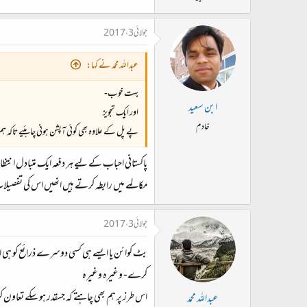
جولائی 3، 2017
عبداللہ محمد نے کہا:
بہت خوب-
ابن سعید
اور ایک تجویز
خادم
پے پل کے علاوہ بھی کوئی آپشن ہونی چاہئیے تاکہ ہ
پاکستانی احباب کے لیے ہر دفعہ ایک متبادل انتظام
مکالمے میں رابطہ کرتے ہیں انھیں اس کی تفصیلات
جولائی 3، 2017
کرے- وغیرہ وغیرہ
اس طرز پر ہم بھی چاہتے کہ جسقدر ہو سکے تعاون
عبداللہ محمد