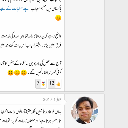
جو احباب امریکہ میں مقیم ہوں اور وہ رقم براہ 
پاکستان میں مقیم احباب
اپنے عطیات کے لیے ہم 
واضح رہے کہ یہ رضاکارانہ تعاون اردو کی خدمت 
فرق نہیں پڑتا۔ بیشتر احباب اس بات کو پسند نہی
آج سے محفل کی بارہویں سالگرہ کے جشن کا آغاز ہ
کوئی کسر نہ اٹھا رکھیں گے۔
7
12
جولائی 1، 2017
یہاں تو محاورتاً نہیں بلکہ حقیقتاً راتوں رات اخر
تا دسمبر ہوتا ہے اور متعلقہ خدمات کو یہ رقومات 