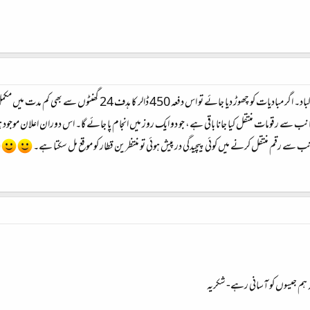
تمام محفلین کو عطیات کے ہدف کی تکمیل پر مبارکباد۔ اگر مبادیات
 سے رقومات منتقل کیا جانا باقی ہے، جو دو ایک روز میں انجام پا جائے گا۔ اس دوران اعلان موجو
جانب سے رقم منتقل کرنے میں کوئی پیچیدگی در پیش ہوئی تو منتظرین قطار کو موقع مل سکتا ہے۔
ہ ہم جیسوں کو آسانی رہے- شکریہ