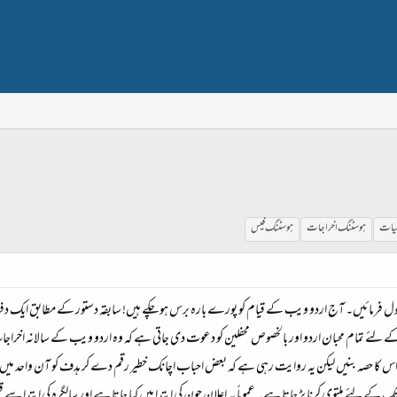
یات
ہوسٹنگ اخراجات
ہوسٹنگ فیس
 قبول فرمائیں۔ آج اردو ویب کے قیام کو پورے بارہ برس ہو چکے ہیں! سابقہ دستور کے مطابق ایک دف
لئے تمام محبان اردو اور بالخصوص محفلین کو دعوت دی جاتی ہے کہ وہ اردو ویب کے سالانہ اخراجات
اس کا حصہ بنیں لیکن یہ روایت رہی ہے کہ بعض احباب اچانک خطیر رقم دے کر ہدف کو آن واحد میں پورا
ک کے لئے ملتوی کرنا پڑ جاتا ہے۔ عموماً یہ اعلان جون کی ابتدا میں کیا جاتا ہے اور سالگرہ کی ابتدا س