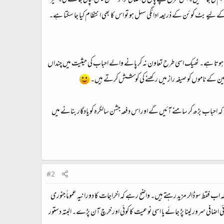
م کی جا سکیں۔ اس طرح پے پال کی اضافی ٹرانزیکشن فیس بچائی جا سکے گی۔ نیز
حباب کے لیے بٹ کوئن کے ذریعہ ادائگی سہل ہو تو اس کا بھی انتظام کیا جا سکتا ہے۔
یں ہوتا ہے۔ ٹھیک اسی طرح تعاون نہ کر پانے والے احباب کی حیثیت میں چنداں
اونین کے ناموں کو صیغہ راز میں رکھنے کی کوشش کرتے ہیں۔
ہ احباب بڑھ کر سامنے آئیں گے اور اس دفعہ جشن سالگرہ کو یادگار بنانے میں
#2
ہ اب فقط سو ڈالر مزید رہتے ہیں۔ واضح رہے کہ اخراجات کا دورانیہ عموماً جنوری
وئی اضافی سرور لینا پڑ جائے یا اسی نوعیت کا کوئی اور خرچ آن پڑے۔ البتہ دستور