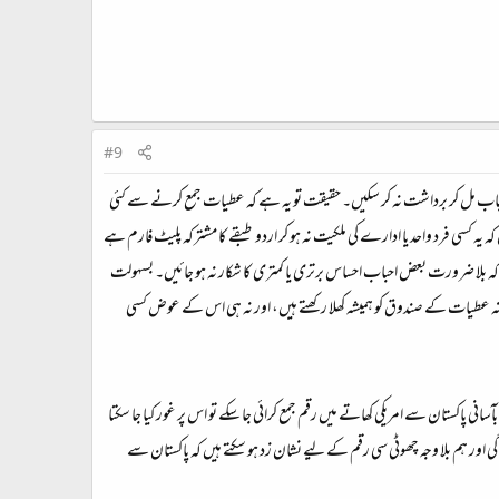
#9
ین احباب مل کر برداشت نہ کر سکیں۔ حقیقت تو یہ ہے کہ عطیات جمع کرنے سے کئی
ہ کسی فرد واحد یا ادارے کی ملکیت نہ ہو کر اردو طبقے کا مشترکہ پلیٹ فارم ہے
 بلا ضرورت بعض احباب احساس برتری یا کمتری کا شکار نہ ہو جائیں۔ بسہولت
ں، نہ عطیات کے صندوق کو ہمیشہ کھلا رکھتے ہیں، اور نہ ہی اس کے عوض کسی
نی پاکستان سے امریکی کھاتے میں رقم جمع کرائی جا سکے تو اس پر غور کیا جا سکتا
ور ہم بلا وجہ چھوٹی سی رقم کے لیے نشان زد ہو سکتے ہیں کہ پاکستان سے