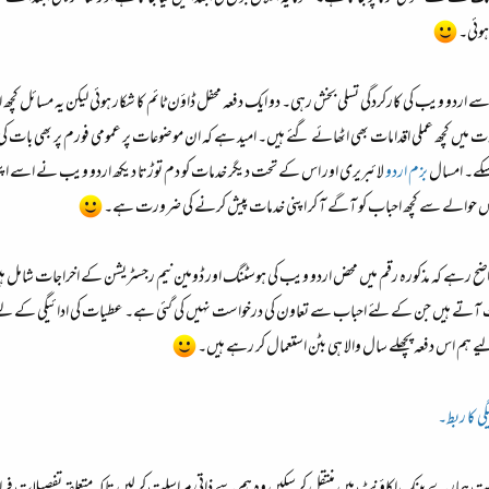
ہوئی۔
اردو ویب کی کارکردگی تسلی بخش رہی۔ دو ایک دفعہ محفل ڈاؤن ٹائم کا شکار ہوئی لیکن یہ مسائل کچھ ا
ت میں کچھ عملی اقدامات بھی اٹھائے گئے ہیں۔ امید ہے کہ ان موضوعات پر عمومی فورم پر بھی بات کی
 سکے۔ امسال
بزم اردو
لائبریری اور اس کے تحت دیگر خدمات کو دم توڑتا دیکھ اردو ویب نے اسے اپنی 
س حوالے سے کچھ احباب کو آگے آ کر اپنی خدمات پیش کرنے کی ضرورت ہے۔
ر 450 ڈالر کا ہدف ہے۔ واضح رہے کہ مذکورہ رقم میں محض اردو ویب کی ہوسٹنگ اور ڈومین نیم رجسٹریشن کے اخر
خراجات آتے ہیں جن کے لئے احباب سے تعاون کی درخواست نہیں کی گئی ہے۔ عطیات کی ادائیگی کے لی
لیے ہم اس دفعہ پچھلے سال والا ہی بٹن استعمال کر رہے ہیں۔
ی کا ربط۔