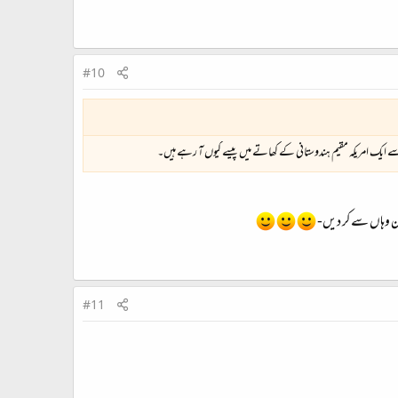
#10
سے ایک امریکہ مقیم ہندوستانی کے کھاتے میں پیسے کیوں آ رہے ہیں۔
شن وہاں سے کر دیں-
#11