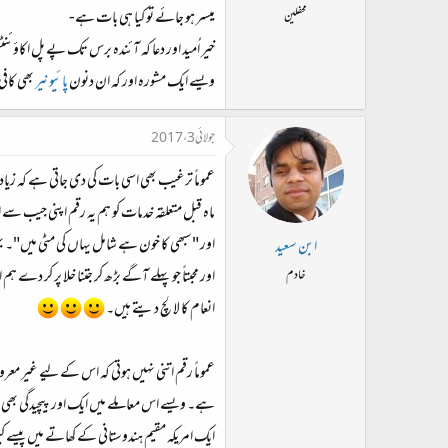
میسر ہو جائے تو کیا ہی بات ہے-
محفلین
خیر اُمید اور دعا کہ آئندہ برس تک پے پل اکاؤئن
ویسے ایک مشورہ اور کہ ان دنون
پائیونیر
بھی کافی
جولائی 3، 2017
عموماً ترغیب بھی اسی بات کی دی جاتی ہے کہ زیاد
ماہ قبل متعلقہ خدمات کو ہم یہ رقم اپنی جیب سے 
اور "سبھی کا خون ہے شامل یہاں کی مٹی میں"۔ 
ابن سعید
اور محبتاً جو پہلے آگے بڑھ کر جتنا خلا پر کر 
خادم
انعام کا لالچ دیتے ہیں۔
عموماً رقم اتنی نہیں ہوتی کہ اس کے لیے غیر معرو
ہے۔ ویسے اس معاملے میں ایک اور پیچیدگی بھی ہ
ایک امریکہ مقیم ہندوستانی کے کھاتے میں پیسے