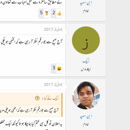
کے مطابق سالگرہ سے قبل احباب سے تعاون و اش
ابن سعید
خادم
5
2
جولائی 2، 2017
ز
آج صبح سے جو رقم نظر آ رہی ہے کہ اکٹھی ہو چکی
زیک
3
ایکاروس
جولائی 2، 2017
زیک نے کہا:
آج صبح سے جو رقم نظر آ رہی ہے کہ اکٹھی ہو چکی م
ابن سعید
یہ اعلان تو کل ہی ختم کیا جا چکا ہوتا کیونکہ ای
خادم