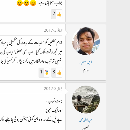
جواب آنا باقی ہے۔
2
جولائی 3، 2017
میں کچھ وقت لگ گیا۔ اب بھی بعض احباب کی جانب
انھیں ترتیب وار قطار میں رکھنا پڑا۔ اگر کسی کی 
ابن سعید
خادم
1
3
جولائی 3، 2017
بہت خوب-
اور ایک تجویز
پے پل کے علاوہ بھی کوئی آپشن ہونی چاہئیے تاک
عبداللہ محمد
محفلین