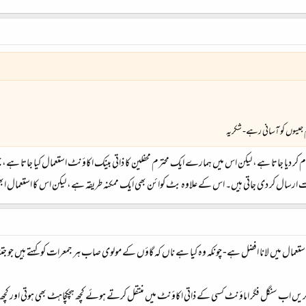
م جیسوں کو آسانی رہے- شکریہ
 کر دیا جاتا ہے، لیکن اس میں ہمارے ایک محترم محفلین کا ذاتی بینک اکاؤنٹ استعمال کیا جاتا ہے، جس ک
 ارسال کر دی جاتی ہیں۔ اس کے علاوہ بٹ کوائن بھی ایک ممکنہ طریقہ ہے، لیکن اس کا استعمال ابھی ا
 کریں اب سنگل فگر اماؤنٹ کسی کے ذاتی اکاؤنٹ میں منتقل کرتے ہوئے کچھ ہچکچاہٹ بھی ہوتی اور ک