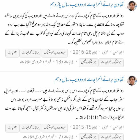
تعاون برائے اخراجات اردو ویب سال یاز دہم
دوستو! اردو ویب کے قیام کو پورے گیارہ برس ہونے والے ہیں! اردو ویب کی گیارہویں سالگرہ
فقط چند روز کے فاصلے پر ہے۔ سابقہ دستور کے مطابق ایک دفعہ پھر وہ موقع آ گیا ہے جب اردو
ویب کے زیر اہتمام چل رہی تمام خدمات کو جاری رکھنے نیز ان کو خوب سے خوب تر بنانے کے
لئے تمام محبان اردو اور بالخصوص محفلین کو...
ابن سعید
لڑی
جون 26، 2016
اردو ویب
ہوسٹنگ
سالانہ اخراجات
عطیات
جوابات: 13
فورم:
ضروری اعلانات
ہوسٹنگ
اخراجات
ہوسٹنگ
فیس
تعاون برائے اخراجات اردو ویب سال دہم
دوستو! اردو ویب کے قیام کو پورے دس برس ہونے والے ہیں! ۔۔۔ توقف! ۔۔۔ اور یہ طویل
سفر احباب کے تعاون باہمی کے بغیر اگر ناممکن نہ بھی ہوتا تو بے مصرف ضرور ہوتا۔ دس
برسوں پر محیط سرد و گرم قصے تو فقط اس سفر کی ابتدا ہیں اور بقول ڈاکٹر اقبال، "مجھ کو جانا ہے بہت
اونچا حد پرواز سے!" :) :) :) سابقہ...
ابن سعید
لڑی
جون 15، 2015
اردو ویب
ہوسٹنگ
سالانہ اخراجات
عطیات
جوابات: 7
فورم:
ضروری اعلانات
ہوسٹنگ
اخراجات
ہوسٹنگ
فیس