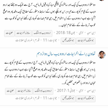
دوستو! اردو ویب کی ایک اور سالگرہ کی پیشگی مبارکباد قبول فرمائیں۔ آج سے ٹھیک دو ہفتے بعد اردو
ویب کے قیام کو پورے تیرہ برس ہو چکے ہوں گے! سابقہ دستور کے مطابق ایک دفعہ پھر وہ موقع
آ گیا ہے جب اردو ویب کے زیر اہتمام چل رہی تمام خدمات کو جاری رکھنے نیز ان کو خوب سے
خوب تر بنانے کے لئے تمام محبان...
ابن سعید
لڑی
جون 18، 2018
اردو ویب
ہوسٹنگ
سالانہ اخراجات
عطیات
جوابات: 11
فورم:
ضروری اعلانات
ہوسٹنگ
اخراجات
ہوسٹنگ
فیس
تعاون برائے اخراجات اردو ویب سال دواز دہم
دوستو! اردو ویب کی ایک اور سالگرہ کی مبارکباد قبول فرمائیں۔ آج اردو ویب کے قیام کو پورے
بارہ برس ہو چکے ہیں! سابقہ دستور کے مطابق ایک دفعہ پھر وہ موقع آ گیا ہے جب اردو ویب کے
زیر اہتمام چل رہی تمام خدمات کو جاری رکھنے نیز ان کو خوب سے خوب تر بنانے کے لئے تمام
محبان اردو اور بالخصوص محفلین کو...
ابن سعید
لڑی
جولائی 1، 2017
اردو ویب
ہوسٹنگ
سالانہ اخراجات
عطیات
جوابات: 11
فورم:
ضروری اعلانات
ہوسٹنگ
اخراجات
ہوسٹنگ
فیس