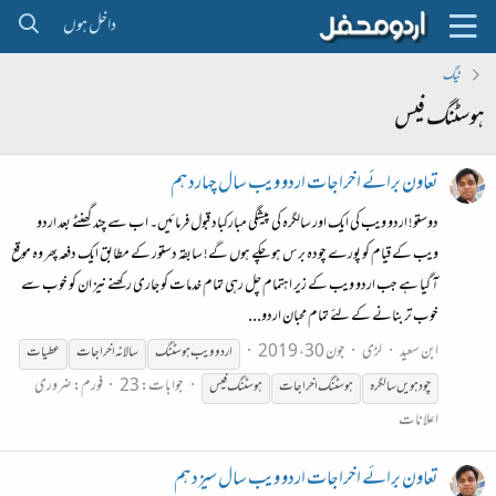
داخل ہوں
ٹیگ
ہوسٹنگ فیس
تعاون برائے اخراجات اردو ویب سال چہاردہم
دوستو! اردو ویب کی ایک اور سالگرہ کی پیشگی مبارکباد قبول فرمائیں۔ اب سے چند گھنٹے بعد اردو
ویب کے قیام کو پورے چودہ برس ہو چکے ہوں گے! سابقہ دستور کے مطابق ایک دفعہ پھر وہ موقع
آ گیا ہے جب اردو ویب کے زیر اہتمام چل رہی تمام خدمات کو جاری رکھنے نیز ان کو خوب سے
خوب تر بنانے کے لئے تمام محبان اردو...
ابن سعید
لڑی
جون 30، 2019
اردو ویب
ہوسٹنگ
سالانہ اخراجات
عطیات
جوابات: 23
فورم:
ضروری
چودہویں سالگرہ
ہوسٹنگ
اخراجات
ہوسٹنگ
فیس
اعلانات
تعاون برائے اخراجات اردو ویب سال سیزدہم