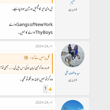
ت
فہیم
د
بل دی بچر کا فیمیل ورژن ہونا چاہیے۔
لائبریرین
ا
ء
Gangs of New York والے
Thy Boys والے کا نہیں۔
نومبر 24، 2024
گُلِ یاسمیں نے کہا:
ضرور دو گز لمبی زبان ہو گی اس بیل کی۔۔۔ تبھی تو 
سید عاطف علی
دو گز تو نہیں البتہ دو کلو تو تھی ۔
لائبریرین
1
نومبر 24، 2024