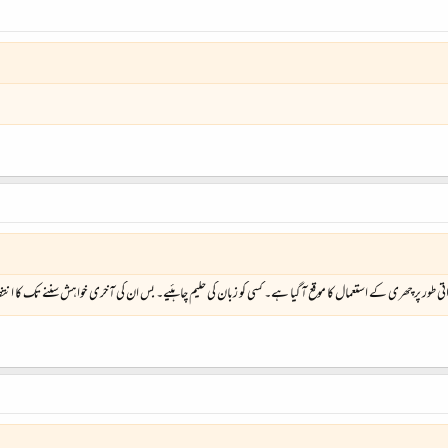
 طور پر چھری کے استعمال کا موقع آ گیا ہے۔ کسی کو زبان کی حلیم چاہئیے۔ بس ان کی آخری خواہش سننے تک کا انتظ