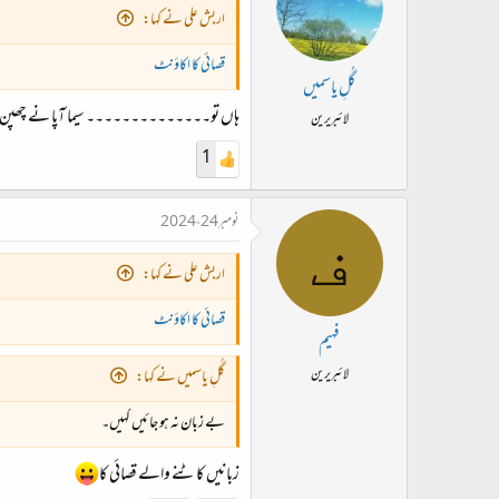
اربش علی نے کہا:
قصائی کا اکاؤنٹ
گُلِ یاسمیں
ہاں تو۔۔۔۔۔۔۔۔۔۔۔۔۔۔ سیما آپا نے چھپن چھریاں 
لائبریرین
1
نومبر 24، 2024
ف
اربش علی نے کہا:
قصائی کا اکاؤنٹ
فہیم
لائبریرین
گُلِ یاسمیں نے کہا:
بے زبان نہ ہو جائیں کہیں۔
زبانیں کاٹنے والے قصائی کا