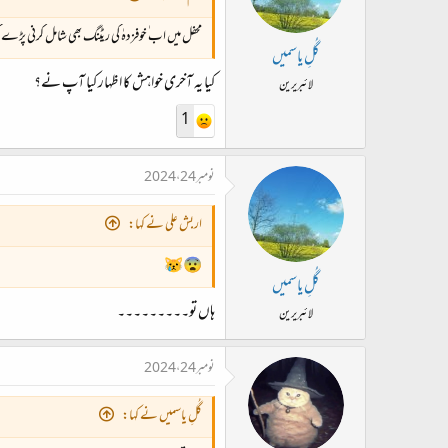
محفل میں اب ٰخوفزدہٰ کی ریٹنگ بھی شامل کرنی پڑے 
گُلِ یاسمیں
کیا یہ آخری خواہش کا اظہار کیا آپ نے؟
لائبریرین
1
نومبر 24، 2024
اربش علی نے کہا:
😨😿
گُلِ یاسمیں
ہاں تو۔۔۔۔۔۔۔۔۔
لائبریرین
نومبر 24، 2024
گُلِ یاسمیں نے کہا: