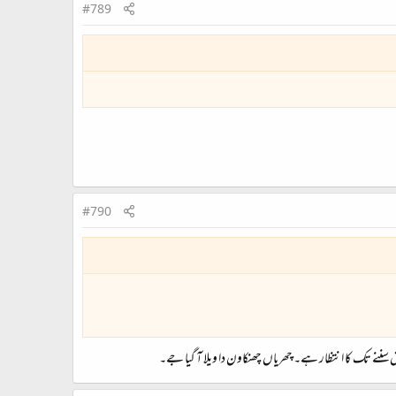
#789
#790
 سننے تک کا انتظار ہے۔ چھریاں چھنکاون دا ویلا آ گیا جے۔