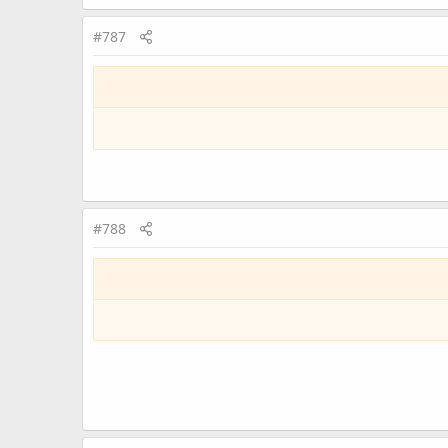
#787
#788