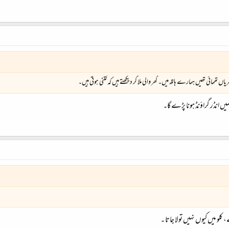
ائی تھیں ہمارے ہاتھ میں۔ گھر والی ملا کر دیکھتے ہیں کہ کتنی ہوتی ہیں۔
 انڈر گراؤنڈ ہونا پڑے گا۔
کلو میں کیوں نہیں تولا جاتا ۔