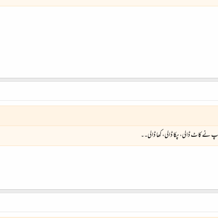
آپ نے کاٹ ڈالی، پکا ڈالی، کھا ڈالی۔۔