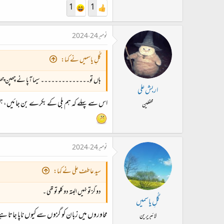
1
1
نومبر 24، 2024
گُلِ یاسمیں نے کہا:
ہاں تو۔۔۔۔۔۔۔۔۔۔۔۔۔۔ سیما آپا نے چھپن چھریاں تھم
اربش علی
اس سے پہلے کہ ہم بلی کے بکرے بن جائیں، ہمیں
محفلین
نومبر 24، 2024
سید عاطف علی نے کہا:
دو گز تو نہیں البتہ دو کلو تو تھی ۔
گُلِ یاسمیں
محاوروں میں زبان کو گزوں سے کیوں ناپا جاتا ہے، 
لائبریرین