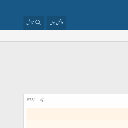
داخل ہوں
تلاش
#781