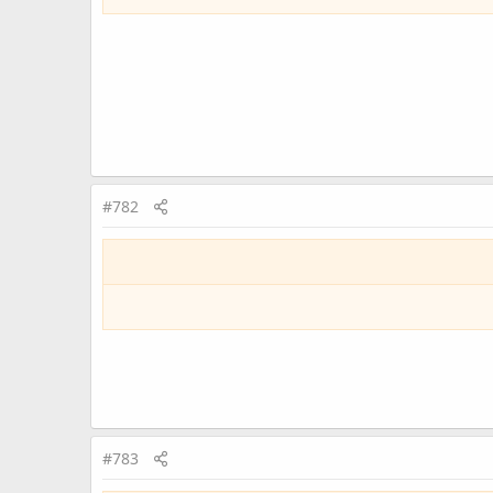
#782
#783