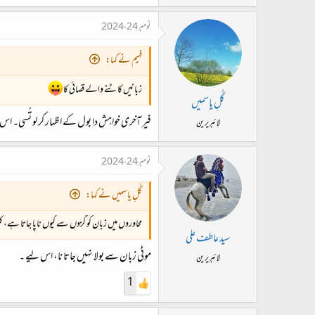
نومبر 24، 2024
فہیم نے کہا:
زبانیں کاٹنے والے قصائی کا
گُلِ یاسمیں
فیر آخری خواہش دا بول کے اظہار کر لو تُسی۔ ا
لائبریرین
نومبر 24، 2024
گُلِ یاسمیں نے کہا:
محاوروں میں زبان کو گزوں سے کیوں ناپا جاتا ہے، کلو 
سید عاطف علی
موٹی زبان سے بولا نہیں جاتا نا، اس لیے ۔
لائبریرین
1