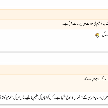
کے بعد تو حلیم کی صورت میں ہی سامنے آنی ہے۔
ڑے گی
ڈر گراؤنڈ ہونا پڑے گا۔
اتی طور پر چھری کے استعمال کا موقع آ گیا ہے۔ کسی کو زبان کی حلیم چاہئیے۔ بس ان کی آخری خواہش