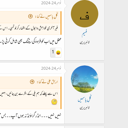
نومبر 24، 2024
ف
گُلِ یاسمیں نے کہا:
فیر آخری خواہش دا بول کے اظہار کر لو تُسی۔ اس 
فہیم
محفل میں اب ٰخوفزدہٰ کی ریٹنگ بھی شامل کرنی پ
لائبریرین
1
نومبر 24، 2024
اربش علی نے کہا:
اس سے پہلے کہ ہم بلی کے بکرے بن جائیں، ہمیں ان
گُلِ یاسمیں
لائبریرین
نہیں نہیں ۔۔۔ انڈر گراؤنڈ نہ ہوں آپ۔۔ بس معجز