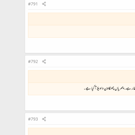
#791
#792
ار ہے۔ چھریاں چھنکاون دا ویلا آ گیا جے۔
#793