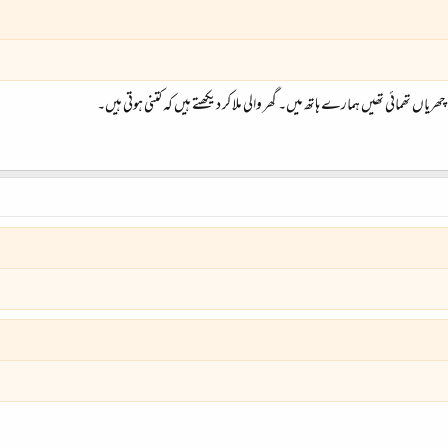
تھمائی تھیں ہمارے ہاتھ میں۔ گھر والی ملا کر دیکھتے ہیں کہ کتنی ہوتی ہیں۔