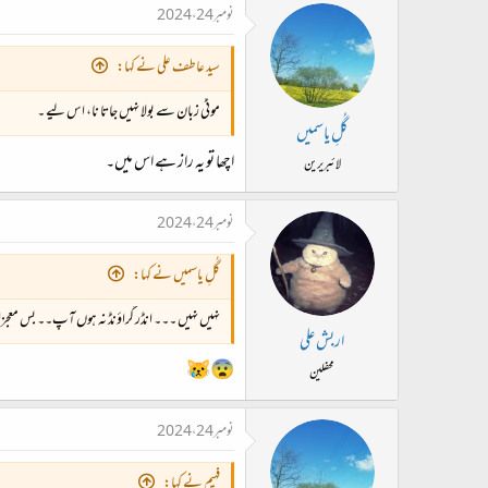
نومبر 24، 2024
سید عاطف علی نے کہا:
موٹی زبان سے بولا نہیں جاتا نا، اس لیے ۔
گُلِ یاسمیں
اچھا تو یہ راز ہے اس میں۔
لائبریرین
نومبر 24، 2024
گُلِ یاسمیں نے کہا:
نہیں نہیں ۔۔۔ انڈر گراؤنڈ نہ ہوں آپ۔۔ بس معجزاتی
اربش علی
😨😿
محفلین
نومبر 24، 2024
فہیم نے کہا: