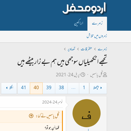
زمرے
اراکین
زمروں میں تلاش
زمرے
متفرقات
تصاویر
تجھے اٹکھیلیاں سوجھی ہیں ہم بے زار بیٹھے ہیں
ص
ت
گُلِ یاسمیں
اپریل 24، 2021
ا
ا
پچھلا
1
…
38
39
40
41
اگلا
ح
ر
ب
ی
نومبر 24، 2024
ف
ل
خ
ڑ
ا
گُلِ یاسمیں نے کہا:
ی
ب
قصائن ہو تو؟