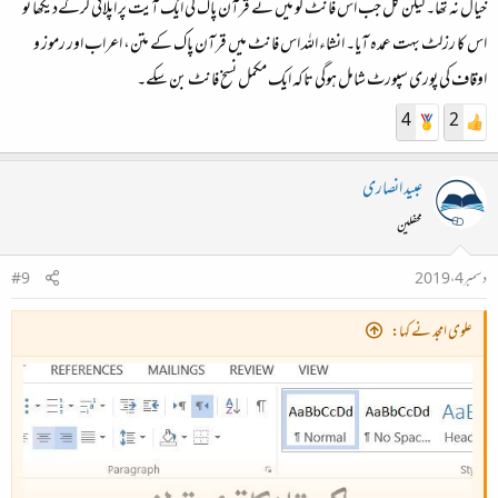
خیال نہ تھا۔ لیکن کل جب اس فانٹ کو میں نے قرآن پاک کی ایک آیت پر اپلائی کرکےدیکھا تو
اس کا رزلٹ بہت عمدہ آیا۔ انشاء اللہ اس فانٹ میں قرآن پاک کے متن، اعراب اور رموز و
اوقاف کی پوری سپورٹ شامل ہوگی تاکہ ایک مکمل نسخ فانٹ بن سکے۔
4
2
عبید انصاری
محفلین
دسمبر 4، 2019
#9
علوی امجد نے کہا: