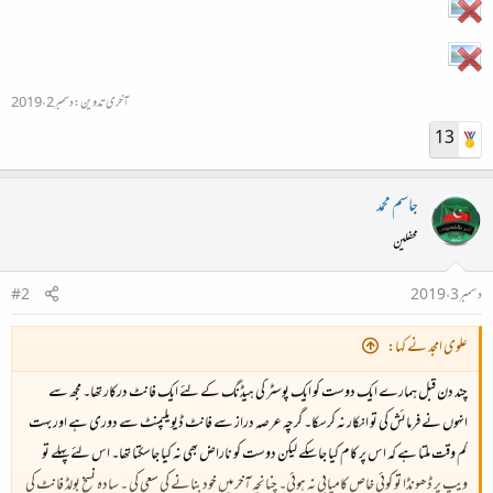
آخری تدوین:
دسمبر 2، 2019
13
جاسم محمد
محفلین
دسمبر 3، 2019
#2
علوی امجد نے کہا:
چند دن قبل ہمارے ایک دوست کو ایک پوسٹر کی ہیڈنگ کے لئے ایک فانٹ درکار تھا۔ مجھ سے
انہوں نے فرمائش کی تو انکار نہ کرسکا۔ گرچہ عرصہ دراز سے فانٹ ڈیویلپمنٹ سے دوری ہے اور بہت
کم وقت ملتا ہے کہ اس پر کام کیا جاسکے لیکن دوست کو ناراض بھی نہ کیا جاسکتا تھا۔ اس لئے پہلے تو
ویپ پر ڈھونڈا تو کوئی خاص کامیابی نہ ہوئی۔ چنانچہ آخر میں خود بنانے کی سعی کی ۔ سادہ نسخ بولڈ فانٹ کی