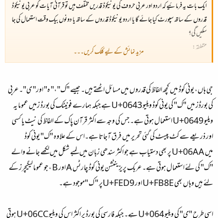
ایک بات یہ فرمائیے کہ اردو اور عربی حروف کی یونیکوڈ قدریں مختلف ہیں تو قرآنی آیات کو عربی یونیکوڈ
قدروں کے ساتھ سپورٹ کیا جائے گا یا اردو یونیکوڈ قدروں کے ساتھ یا دونوں بیک وقت استعمال کی جا
سکیں گی؟
متعلقہ:
مزید نمائش کے لیے کلک کریں۔۔۔
حرفی قدر مبدل
جی ہاں، یونی کوڈ میں کچھ الفاظ کی قدروں میں مسائل اٹھتے ہیں۔ جیسے "ک"،" ہ" اور" ی"۔ عربی
کی بورڈز میں "ک" کی یونی کوڈ ویلیو U+0643 ہے جبکہ ہمارے فونیٹک کی بورڈ زمیں عموما یہ
ویلیو U+0649 استعمال ہوتی ہے۔ جس کی وجہ سے اکثر قرآن پاک کے الفاظ کی نیٹ یا کسی
اور ذریعے سے کٹ پیسٹ کی گئی تحریر میں فرق آجاتا ہے۔اس کے علاوہ "ک" یونی کوڈ
میں U+06AA پر بھی دستیاب ہے جو اکثر سندھی زبان میں لمبے شکل میں لکھے جانے والے
"ک" کی لئے استعمال ہوتی ہے۔ عربک پریزینٹشن یونی کوڈ چارٹس A اور B ، جو عموما لیگیچرز کے
لئے ہیں وہاں بھی U+FB8E اور U+FED9پر " ک "موجود ہے۔
اسی طرح "ی" کی ویلیو U+064 ہے۔ جبکہ فارسی کی بورڈ پر اکثر اس کی ویلیو U+06CC ہوتی