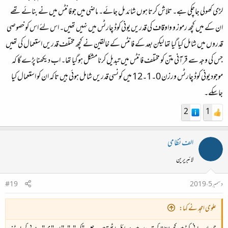
لڑی کھولی جاچکی ہے۔ تلاش کرتا ہوں شائد مل جائے۔ ماضی میں جوفانٹس میں نے بنائے تھے
ان کے میں کچھ رموز و واوقاف کی قدریں یونی کوڈ چارٹس میں نہیں تھیں۔ اس لئے اس کو خصوصی
قدروں میں شامل کیا گیا تھا لیکن بعد کے فانٹس کے خالقین نے کچھ مختلف قدریں استعمال کی تھیں
جس کی وجہ سے قرآنی متن کو مختلف فانٹس میں تبدیل کرنا مشکل ہوگیا تھا۔ اب دیکھنا پڑے گا کہ
موجود یونی کوڈ چارٹس ورزن 0۔1۔12 میں کونسی قدریں شامل ہوئی ہیں تاکہ ان کو استعمال کیا
جاسکے۔
2
1
الف نظامی
لائبریرین
دسمبر 5، 2019
#19
علوی امجد نے کہا: