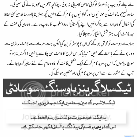
لئے پہلے تو ویپ پر ڈھونڈا تو کوئی خاص کامیابی نہ ہوئی۔ چنانچہ آخر میں خود بنانے کی سعی کی ۔
سادہ نسخ بولڈ فانٹ کی موٹائیوں اور گولائیوں پر کام کرکے انہیں کچھ بہتر بنایااور ساتھ ہی کئی الفاظ
کی اشکال کو دوبارہ سے بناکر انہیں اپنے پاکستانی اردو اسلوب کا روپ دے۔ دو دن کی محنت کے
بعد فانٹ ایک بہتر شکل اختیار کرتا چلا گیا۔
ہمارے دوست تو خوش ہوگئے کہ ان کا پوسٹر تو بن گیا لیکن بہت عرصے سے فانٹ سازی سے
دور ہونے کے باعث مجھے نہیں آئیڈیا کہ اس طرح کا فانٹ بن چکا ہے یا نہیں ؟ اگرنہ بنا ہو تو
سوچ رہا ہوں کہ اس پر مزید کام کرکے ایک مکمل فانٹ کو افادہ عام کے لئے ریلیز کردیا جائے۔
آپ کے مشورے سے اس پر مزید کام کی راہ متعین ہوسکے گی۔