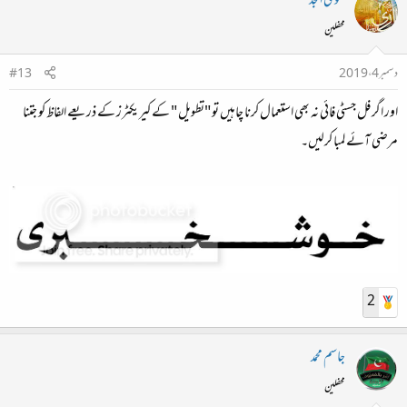
علوی امجد
محفلین
دسمبر 4، 2019
#13
اور اگر فل جسٹی فائی نہ بھی استعمال کرنا چاہیں تو "تطویل " کے کیریکٹرز کے ذریعے الفاظ کو جتنا
مرضی آئے لمبا کرلیں۔
2
جاسم محمد
محفلین