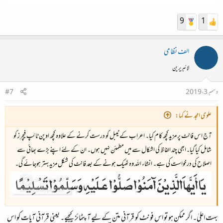
9
1
الف نظامی
لائبریرین
دسمبر 3، 2019
#7
علوی امجد نے کہا:
آج اس فانٹ پر مزید کچھ کام کیا۔ اعراب کے ٹیبل کو درست کرنے کے علاوہ کچھ اوپن ٹائپ فیچرز کو
شامل کیا گیا۔ابھی چند الفاظ کی اشکال سے میں مطمئن نہیں ہوں۔ ان کے لئے اپنے بڑے بھائی سے
اصلاح کی درخواست کی ہے۔ انشاء اللہ وہ ٹھیک ہونے کے بعد فانٹ کی شکل مزید بہتر ہوجائے گی۔
بہت اعلیٰ۔ اگر ممکن ہو تو اس فونٹ کو قرآنی متن کے لیے آپٹمائز کیجیے۔ یعنی قرآنی آیات کو اس