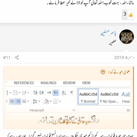
ماشاء اللہ ، بہت خوب! اللہ تعالی آپ کو جزائے خیر عطا فرمائے۔
3
یاسر حسنین
محفلین
دسمبر 4، 2019
#11
علوی امجد نے کہا:
مزید نمائش کے لیے کلک کریں۔۔۔
بہت ہی عمدہ فونٹ ہے۔ کم از کم میری نظروں سے ایسا نسخ فونٹ نہیں گزرا۔ اور امید ہے کہ