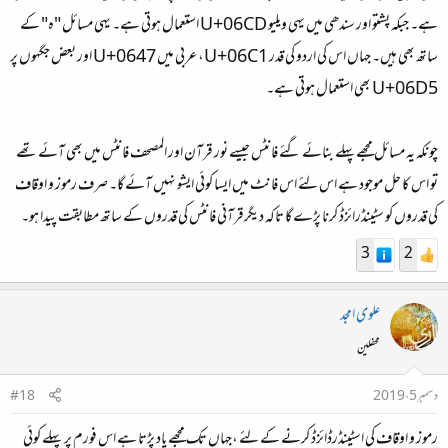
ہے۔ جبکہ پشتو اور سندھی میں یہی ویلیو U+06CD استعمال ہوتی ہے۔ یہی مسائل "ہ" کے
ساتھ بھی ہیں۔ جہاں اس کی اردو کی قدر U+06C1، عربی میں U+0647 اور بعض جگہوں پر
U+06D5 بھی استعمال ہوتی ہے۔
چونکہ یہ مسائل مجھےپہلے بنائے گئے فانٹس جیسے نور قرآن اور المصحف فانٹس میں بھی آئے تھے
تو اس کا حل موجود ہے اس لئے اس فانٹ میں ایسا کوئی ایشو نہیں آئے گا۔ صرف رموز و اوقاف
کی قدروں کو سٹینڈرائزڈ کرنا پڑے گا تاکہ دیگرقرآنی فانٹس کی قدروں کے ساتھ مطابقت پیدا ہو۔
3
2
علوی امجد
محفلین
دسمبر 5، 2019
#18
رموز و اوقاف کی اسٹینڈرڈائزڈ کرنے کے لئے ،جہاں تک مجھے یاد پڑتا ہے اس فورم پر پہلے کوئی