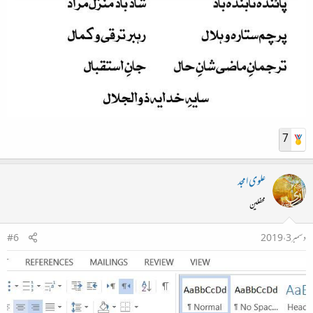
7
علوی امجد
محفلین
دسمبر 3، 2019
#6