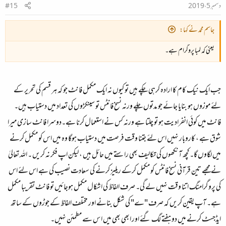
دسمبر 5، 2019
#15
جاسم محمد نے کہا:
یعنی کہ لمبا پروگرام ہے۔
جب ایک نیک کام کا ارادہ کرہی چکے ہیں تو کیوں نہ ایک مکمل فانٹ جو کہ ہر قسم کی تحریر کے
لئے موزوں ہو بنایا جائے جو مدتوں چلے ورنہ نسخ فانٹس تو سینکڑوں کی تعداد میں دستیاب ہیں۔
فانٹ میں کوئی انفرادیت ہو تو چلتا ہے ورنہ کس نے استعمال کرنا ہے۔دوسرا فانٹ سازی میرا
شوق ہے ، کاروبار نہیں اس لئے جتنا وقت فرصت میں دستیاب ہوگا وہ میں اس کو مکمل کرنے
میں لگاوں گا۔کچھ آنکھوں کی تکالیف بھی راستے میں حائل ہیں ، لیکن اپ فکر نہ کریں ۔ اللہ تعالیٰ
نے مجھے تین قرآنی نسخ فانٹس کو مکمل کرکے ریلیز کرنے کی سعادت نصیب کی ہے اس لئے اس
کی پروگرامنگ اتنا وقت نہیں لے گی۔ صرف الفاظ کی اشکال مکمل ہوجائیں تو فانٹ تقریبا مکمل
ہے۔ آپ یقین کریں کہ صرف "ے" کی شکل بنانے اور مختلف الفاظ کے جوڑوں کے ساتھ
ایڈجسٹ کرنے میں دو ہفتے لگ گئے اور ابھی بھی میں ا س سے مطمئن نہیں۔