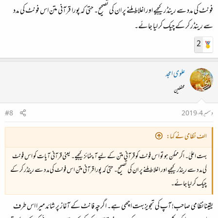
فونٹ کی مدد سے رینڈر کیجیے اور اغلاط ملنے پر ان کی تصحیح۔ حتی کہ پورا قرآنی متن اس فونٹ کی مدد
سے رینڈر کر کے چیک کر لیا جائے۔
2
علوی امجد
محفلین
دسمبر 4، 2019
#8
الف نظامی نے کہا:
بہت اعلیٰ۔ اگر ممکن ہو تو اس فونٹ کو قرآنی متن کے لیے آپٹمائز کیجیے۔ یعنی قرآنی آیات کو اس فونٹ
کی مدد سے رینڈر کیجیے اور اغلاط ملنے پر ان کی تصحیح۔ حتی کہ پورا قرآنی متن اس فونٹ کی مدد سے رینڈر کر کے
چیک کر لیا جائے۔
یقینانظامی صاحب! آپ کی تجویزبہت اچھی ہے۔ اگرچہ فانٹ کے آغاز پر شائد میرا اس طرف