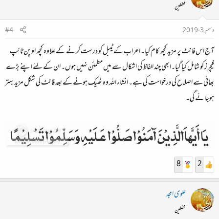
محفلین
دسمبر 3، 2019
#4
آج اس فانٹ پر مزید کچھ کام کیا۔ اعراب کے ٹیبل کو درست کرنے کے علاوہ کچھ اوپن ٹائپ
فیچرز کو شامل کیا گیا۔ابھی چند الفاظ کی اشکال سے میں مطمئن نہیں ہوں۔ ان کے لئے اپنے بڑے
بھائی سے اصلاح کی درخواست کی ہے۔ انشاء اللہ وہ ٹھیک ہونے کے بعد فانٹ کی شکل مزید بہتر
ہوجائے گی۔
8
2
علوی امجد
محفلین