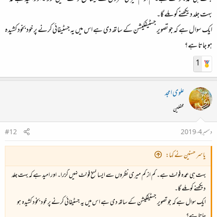
بہت جلد دیکھنے کو ملے گا۔
ایک سوال ہے کہ جو تصویر جسٹیفکیشن کے ساتھ دی ہے اس میں یہ جسٹیفائی کرنے پر خود بخود کشیدہ
ہو جاتا ہے؟
1
علوی امجد
محفلین
دسمبر 4، 2019
#12
یاسر حسنین نے کہا:
بہت ہی عمدہ فونٹ ہے۔ کم از کم میری نظروں سے ایسا نسخ فونٹ نہیں گزرا۔ اور امید ہے کہ بہت جلد
دیکھنے کو ملے گا۔
ایک سوال ہے کہ جو تصویر جسٹیفکیشن کے ساتھ دی ہے اس میں یہ جسٹیفائی کرنے پر خود بخود کشیدہ ہو
جاتا ہے؟