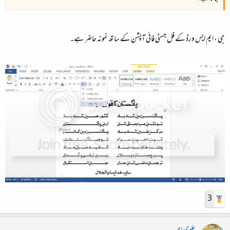
جی ، ایم ایس ورڈ کے فل جسٹی فائی آپشن کے ساتھ نمونہ حاضر ہے۔
3