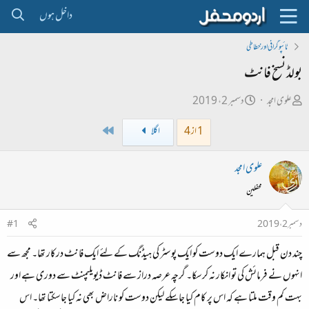
داخل ہوں
ٹائپو گرافی اور خطاطی
بولڈ نسخ فانٹ
ص
ت
علوی امجد
دسمبر 2، 2019
ا
ا
Last
1 از 4
اگلا
ح
ر
ب
ی
علوی امجد
ل
خ
محفلین
ڑ
ا
ی
ب
دسمبر 2، 2019
#1
ت
چند دن قبل ہمارے ایک دوست کو ایک پوسٹر کی ہیڈنگ کے لئے ایک فانٹ درکار تھا۔ مجھ سے
د
ا
انہوں نے فرمائش کی تو انکار نہ کرسکا۔ گرچہ عرصہ دراز سے فانٹ ڈیویلپمنٹ سے دوری ہے اور
ء
بہت کم وقت ملتا ہے کہ اس پر کام کیا جاسکے لیکن دوست کو ناراض بھی نہ کیا جاسکتا تھا۔ اس