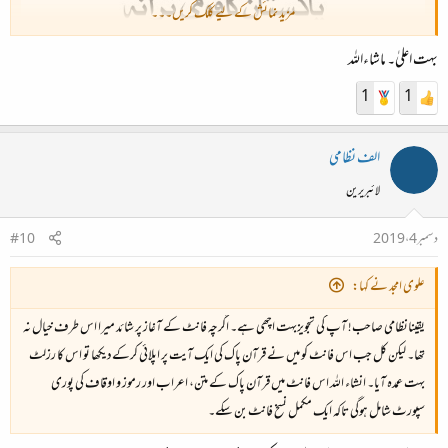
مزید نمائش کے لیے کلک کریں۔۔۔
بہت اعلیٰ۔ ماشاءاللہ
1
1
الف نظامی
لائبریرین
دسمبر 4، 2019
#10
علوی امجد نے کہا:
یقینانظامی صاحب! آپ کی تجویزبہت اچھی ہے۔ اگرچہ فانٹ کے آغاز پر شائد میرا اس طرف خیال نہ
تھا۔ لیکن کل جب اس فانٹ کو میں نے قرآن پاک کی ایک آیت پر اپلائی کرکےدیکھا تو اس کا رزلٹ
بہت عمدہ آیا۔ انشاء اللہ اس فانٹ میں قرآن پاک کے متن، اعراب اور رموز و اوقاف کی پوری
سپورٹ شامل ہوگی تاکہ ایک مکمل نسخ فانٹ بن سکے۔