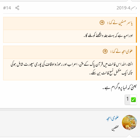
دسمبر 4، 2019
#14
یاسر حسنین نے کہا:
اور امید ہے کہ بہت جلد دیکھنے کو ملے گا۔
علوی امجد نے کہا:
انشاء اللہ اس فانٹ میں قرآن پاک کے متن، اعراب اور رموز و اوقاف کی پوری سپورٹ شامل ہوگی
تاکہ ایک مکمل نسخ فانٹ بن سکے۔
یعنی کہ لمبا پروگرام ہے۔
1
علوی امجد
محفلین