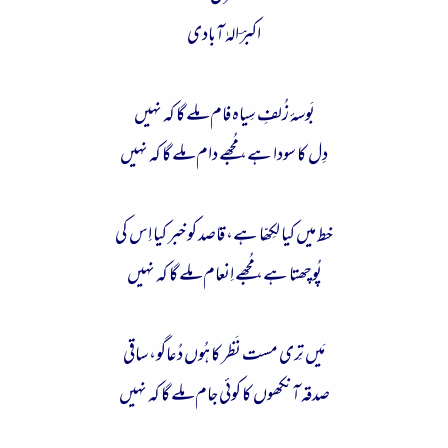
ء
اکبرؔ الہٰ آبادی
بَوسۂ زُلفِ سِیاہ فام مِلے گا کہ نہیں
دِل کا سودا ہے، مُجھے دام مِلے گا کہ نہیں
خط میں کیا لکِھّا ہے، قاصد کو خبر کیا اِس کی
پُوچھتا ہے، مُجھے اِنعام مِلے گا کہ نہیں
مَیں تِری مست نَظر کا ہُوں دُعاگو، ساقی
صدقہ آنکھوں کا کوئی جام مِلے گا کہ نہیں