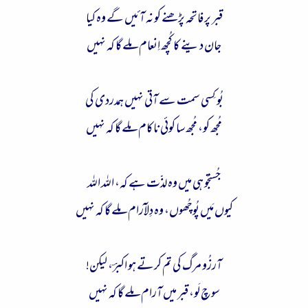
قبر پر فاتحہ پڑھنے کو نہ آئیں گے وہ کیا
جان دینے کا کُچھ اِنعام مِلے گا کہ نہیں
بُو کِسی سمت سے آتی نہیں ہمدردی کی
مُجھ کو، مُجھ سا کوئی ناکام مِلے گا کہ نہیں
جُستجُو ہی میں وہ لذّت ہے کہ، اللہ اللہ
کیوں مَیں پُوچُھوں، وہ دِلآرام مِلے گا کہ نہیں
آرزُو مرگ کی تم کرتے ہو اکبرؔ، لیکن!
سوچ لَو، قبر میں آرام مِلے گا کہ نہیں