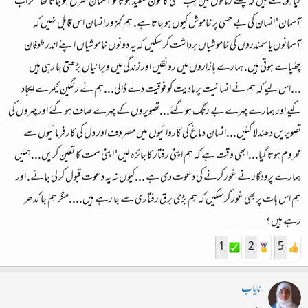
گیا ہو. کہتے ہیں کہ پہلے زمانوں میں جب کسی کا خون سفید ہوتا تو آسمان سرخ ہو جاتا تھا مگر اب
آسمان' انسان کی بے حسی پر خاموش کیوں ہو جاتا ہے. ہم کمزور انسان اس قابل نہیں کہ
آسمانوں یا سمندروں کی خاموشیاں برداشت کر سکیں کہ یہ دونوں خاموشیاں اپنے اندر طوفان
چھُپاے ہوتی ہیں. ہمارے بازاروں میں رونقیں اور زندگی میں ویرانیاں بڑھتی جا رہی ہیں
...اس لیے کہ ہم نے انسانیت پر مادیت کو فوقیت دے ڈالی...ہم نے رنگین کیمرے ایجاد
کیے اور ہمارے چہرے بے رنگ ہوگئے...تصویروں کے چہرے صاف ہو گئے اور چہروں کی
تصویریں دھندلا گئیں...انسان دماغ کی کاروائیوں میں مصروف اور دل کی کارفرمائیوں سے
محروم ہوتا گیا...ابھی وقت ہے کہ ہم اپنی رفتار کا جائزہ لیں' اپنی سمت کا تعین کریں...ہمیں
ہمارے پرودگار نے غور کرنے کی دعوت دی ہے ...کیوں نہ یہ دعوت قبول کر لی جائے. اور
ہم اس بات پر بھی غور کر سکیں کہ ہم بڑی برق رفتاری سے جا رہے ہیں....مگر ہم جا کدھر
رہے ہیں؟
1
2
5
نایاب