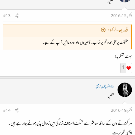
محفلین
اکتوبر 15، 2016
#13
اَبُو مدین نے کہا:
حقیقت پر مبنی عمدہ تحریر جناب۔ ڈھیروں داد اور دعائیں آپ کے لیے۔
بہت شکریہ!
1
رومانہ چوہدری
محفلین
اکتوبر 19، 2016
#14
ہر گزرتے دن کے ساتھ معاشرے مختلف اصناف زندگی میں زوال پذیر ہوتے جار ہے ہیں۔
اچھی تحریر ہے