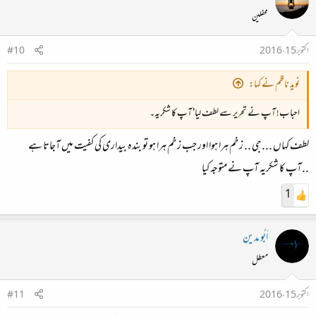
محفلین
اکتوبر 15، 2016
#10
نوید ناظم نے کہا:
احباب! آپ نے تحریر سے لطف لیا' آپ کا شکریہ۔
لطف کہاں ...جی .. زخم ہرا ہوا اور جب زخم ہرا ہو تو بندہ بیداری کی کفیت میں آجاتا ہے
..آپ کا شکریہ آپ نے متوجہ کیا
1
اَبُو مدین
معطل
اکتوبر 15، 2016
#11