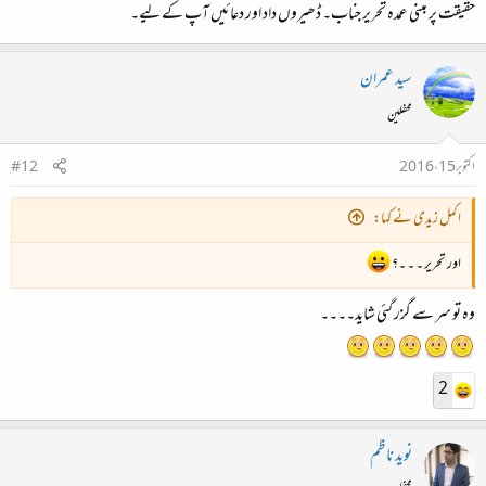
حقیقت پر مبنی عمدہ تحریر جناب۔ ڈھیروں داد اور دعائیں آپ کے لیے۔
سید عمران
محفلین
اکتوبر 15، 2016
#12
اکمل زیدی نے کہا:
اور تحریر ۔ ۔ ۔؟
وہ تو سر سے گزر گئی شاید۔۔۔۔
2
نوید ناظم