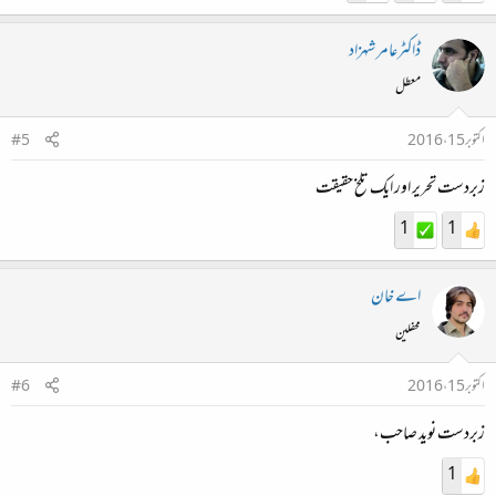
جائے. اور ہم اس بات پر بھی غور کر سکیں کہ ہم بڑی برق رفتاری سے جا رہے ہیں....مگر ہم جا کدھر
ڈاکٹرعامر شہزاد
رہے ہیں؟
معطل
اکتوبر 15، 2016
#5
زبردست تحریر اور ایک تلخ حقیقت
1
1
اے خان
محفلین
اکتوبر 15، 2016
#6
زبردست نوید صاحب،
1