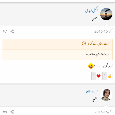
اکمل زیدی
محفلین
اکتوبر 15، 2016
#7
اے۔خان نے کہا:
زبردست نوید صاحب،
اور تحریر ۔ ۔ ۔؟
1
1
اے خان
محفلین
اکتوبر 15، 2016
#8