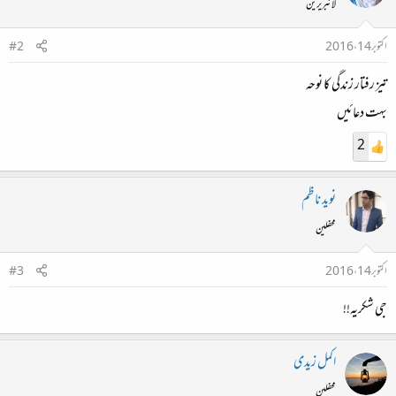
لائبریرین
اکتوبر 14، 2016
#2
تیز رفتار زندگی کا نوحہ
بہت دعائیں
2
نوید ناظم
محفلین
اکتوبر 14، 2016
#3
جی شکریہ!!
اکمل زیدی
محفلین