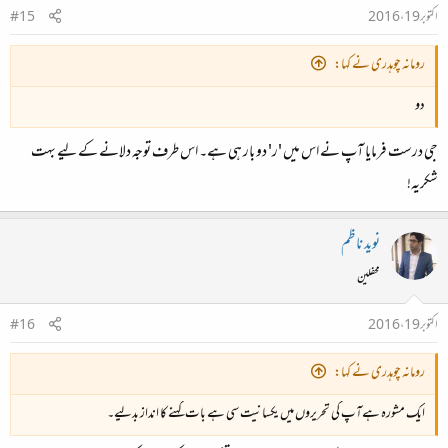
اکتوبر 19، 2016
#15
رومانہ چوہدری نے کہا:
دو
جی درست فرمایا آپ نے اس میں 'ر' دو بار ہی ہے۔ اس طرف توجہ دلانے کے لیے بہت
شکریہ!
نوید ناظم
محفلین
اکتوبر 19، 2016
#16
رومانہ چوہدری نے کہا:
ایک مشورہ ہےآپ کی تحریروں میں یکسانیت سی ہے بات کہنے کا انداز بدلیے۔