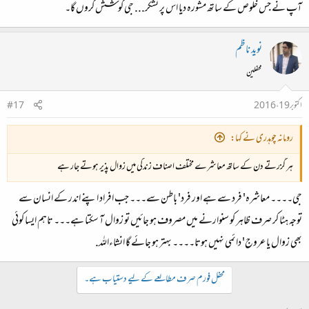
آپ نے جس خلوص کے ساتھ مشورہ دیا اس پر تشکر... جی کوشش کروں گا۔
نوید ناظم
محفلین
اکتوبر 19، 2016
#17
رومانہ چوہدری نے کہا:
ہر گزرتے دن کے ساتھ معاشرے مختلف اصناف زندگی میں زوال پذیر ہوتے جار ہے
جی۔۔۔۔ معاشرہ' فرد سے ہے اور فرد' باطن سے۔۔۔ جب افراد اپنے اندر کے انسان سے
توجہ ہٹا کر صرف ظاہر کو سنوارنے میں مصروف ہو جائیں تو زوال آ سکتا ہے۔۔۔ تاہم ایسا کوئی
بھی زوال یا عروج' دائمی نہیں ہوتا۔۔۔۔ بہتر ہو جائے گا انشاءاللہ.
محفل فورم صرف مطالعے کے لیے دستیاب ہے۔