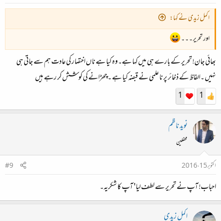
اکمل زیدی نے کہا:
اور تحریر ۔ ۔ ۔
بھائی جان! تحریر کے بارے ہی میں کہا ہے۔وہ کیا ہے ناں اختصار کی عادت ہم سے جاتی ہی
نہیں ۔الفاظ کے ذخائر پر نا علمی نے قبضہ کیا ہے ۔چھڑانے کی کوشش کر رہے ہیں
1
1
نوید ناظم
محفلین
اکتوبر 15، 2016
#9
احباب! آپ نے تحریر سے لطف لیا' آپ کا شکریہ۔
اکمل زیدی