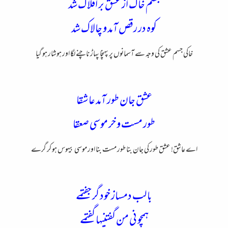
جسم خاک از عشق بر افلاک شد
کوه در رقص آمد و چالاک شد
خاکی جسم عشق کی وجہ سے آسمانوں پر پہنچا پہاڑ ناچنے لگا اور ہوشار ہو گیا
عشق جان طور آمد عاشقا
طور مست و خر موسی صعقا
اے عاشق! عشق طور کی جان بنا طور مست بنا اور موسی بیہوس ہو کر گرے
با لب دمساز خود گر جفتمے
همچو نی من گفتنیها گفتمے