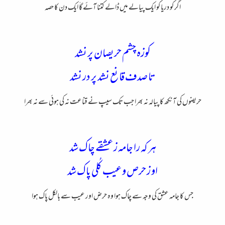
اگر کو دریا کو ایک پیالے میں ڈالے کتنا آئے گاَ ایک دن کا حصہ
کوزه چشم حریصان پر نشد
تا صدف قانع نشد پر در نشد
حریضوں کی آنکھ کا پیالہ نہ بھرا جب تک سیپ نے قناعت نہ کی ہوئی سے نہ بھرا
هر که را جامه ز عشقے چاک شد
او ز حرص و عیب کُلی پاک شد
جس کا جامہ عشق کی وجہ سے چاک ہوا وہ حرض اور عیب سے بالکل پاک ہوا