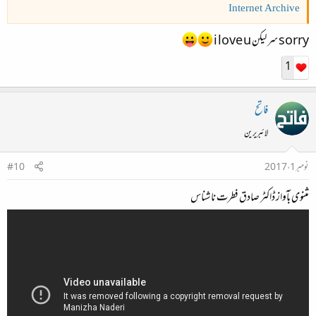
Internet Archive
sorry سر لیکن i love u
1
فاتح
لائبریرین
نومبر 1، 2017
#10
مثنوی بآواز ڈاکٹر صادق فطرت ناشناس