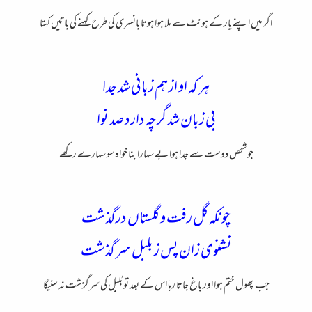
اگر میں اپنے یار کے ہونٹ سے ملا ہوا ہوتا بانسری کی طرح کہنے کی باتیں کہتا
هر که او از هم زبانی شد جدا
بی زبان شد گرچه دارد صد نوا
جو شحص دوست سے جدا ہوا بے سہارا بنا خواہ سو سہارے رکھے
چونکه گل رفت و گلستاں درگذشت
نشنوی زان پس ز بلبل سر گذشت
جب پھول ختم ہوا اور باغ جاتا رہا اس کے بعد تو بُلبل کی سرگزشت نہ سنیگا