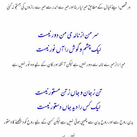
ہر شحص اپنے خیال کے مطابق میرا یار بنا اور میرے اندر سے میرے رازوں کی جستجو نہ گئی
سر من از ناله ی من دور نیست
لیک چشم و گوش را آں نور نیست
میرا راز میرے نالہ سے دور نہیں ہے لیکن آنکھ اور کان کے لیے وہ نور نہیں ہے
تن ز جان و جاں ز تن مستور نیست
لیک کس را دید جاں دستور نیست
بدن روح سے اور روح بدن سے چھپی ہوئی نہیں ہے لیکن کسی کے لیے روح کو دیکھنے کا دستور