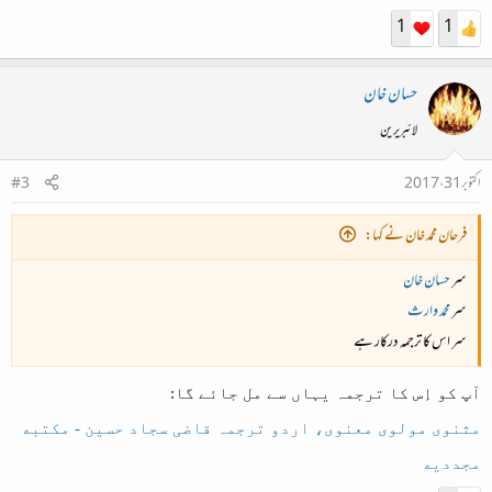
1
1
حسان خان
لائبریرین
اکتوبر 31، 2017
#3
فرحان محمد خان نے کہا:
سر
حسان خان
سر
محمد وارث
سر اس کا ترجمہ درکار ہے
آپ کو اِس کا ترجمہ یہاں سے مل جائے گا:
مثنوی مولوی معنوی، اردو ترجمہ قاضی سجاد حسین - مکتبه
مجددیه