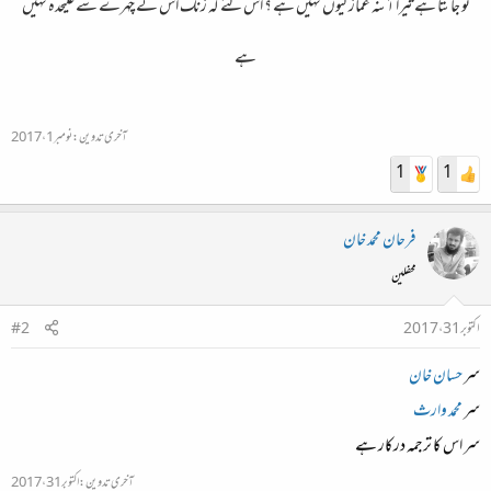
تو جانتا ہے تیرا آئنہ غماز کیوں نہیں ہے ؟ اس لئے کہ زنگ اس کے چہرے سے علیحدہ نہیں
ہے
آخری تدوین:
نومبر 1، 2017
1
1
فرحان محمد خان
محفلین
اکتوبر 31، 2017
#2
سر
حسان خان
سر
محمد وارث
سر اس کا ترجمہ درکار ہے
آخری تدوین:
اکتوبر 31، 2017