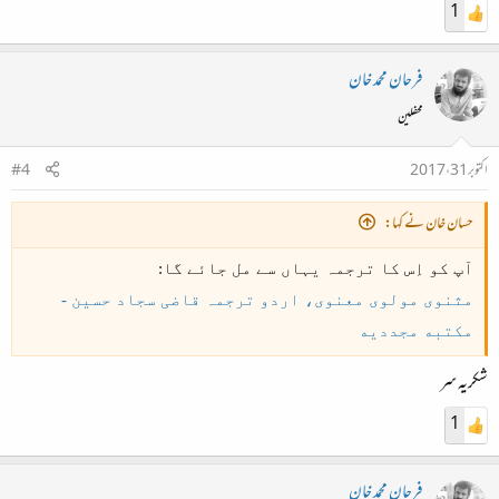
1
فرحان محمد خان
محفلین
اکتوبر 31، 2017
#4
حسان خان نے کہا:
آپ کو اِس کا ترجمہ یہاں سے مل جائے گا:
مثنوی مولوی معنوی، اردو ترجمہ قاضی سجاد حسین -
مکتبه مجددیه
شکریہ سر
1
فرحان محمد خان