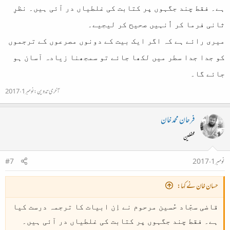
ہے۔ فقط چند جگہوں پر کتابت کی غلطیاں در آئی ہیں۔ نظرِ
ثانی فرما کر اُنہیں صحیح کر لیجیے۔
میری رائے ہے کہ اگر ایک بیت کے دونوں مصرعوں کے ترجموں
کو جدا جدا سطر میں لکھا جائے تو سمجھنا زیادہ آسان ہو
جائے گا۔
آخری تدوین:
نومبر 1، 2017
فرحان محمد خان
محفلین
نومبر 1، 2017
#7
حسان خان نے کہا:
قاضی سجّاد حُسین مرحوم نے اِن ابیات کا ترجمہ درست کیا
ہے۔ فقط چند جگہوں پر کتابت کی غلطیاں در آئی ہیں۔