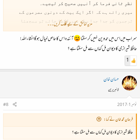
نظرِ ثانی فرما کر اُنہیں صحیح کر لیجیے۔
میری رائے ہے کہ اگر ایک بیت کے دونوں مصرعوں کے
ترجموں کو جدا جدا سطر میں لکھا جائے تو سمجھنا
مزید نمائش کے لیے کلک کریں۔۔۔
زیادہ آسان ہو جائے گا۔
سر اب میں اس میں تدوین نہیں کر سکتا
آئندہ اس کا حاص خیال ہو گا انشاء اللہ !
حافظ شیرازی کا دیوان مل کہاں سے مل سکتا ہے ؟
1
حسان خان
لائبریرین
نومبر 1، 2017
#8
فرحان محمد خان نے کہا:
حافظ شیرازی کا دیوان مل کہاں سے مل سکتا ہے ؟