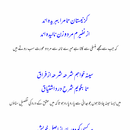
کز نیستان تا مرا ببریده اند
از نفیرم مرد و زن نالیده اند
کہ جب سے مجھے ہنسلی سے کاٹا ہے میرے نالہ سے مرد و عورت سب روتے ہیں
سینه خواهم شرحه شرحه از فراق
تا بگویم شرحِ درد اشتیاق
میں ایسا سینہ چاہتا ہوں جو جدائی سے پارہ پارہ ہو تا کہ میں عشق کے درد کی تفصیل سناؤں