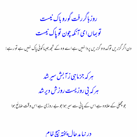
روزها گر رفت گو رو باک نیست
تو بماں ای آنکه چون تو پاک نیست
دن اگر گزریں تو کہدو و گزریں پردا نہیں ہے اے وہ کے تجھ جیسا کوئی پاک نہیں ہے تو رہے!
هرکه جز ماهی ز آبش سیر شد
هرکه بی روزیست روزش دیر شد
جو مچھلی کے علاوہ ہے اس کے پانی سے سیر ہوا جو بے روزی ہے اس وقت ضائع ہوا
درنیابد حال پخته هیچ خام