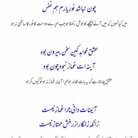
چون نباشد نورِ یارم ہم نفس
میں کیا کہوں کہ میں آئے پیچھے کا ہوش رکھتا ہو جب میرے دوست کا نور کا ساتھی نہ ہو
عشق خواهد کین سخن بیرون بود
آینہ ات غماز نبود چون بود
عشق چاہتا ہے کہ یہ بات ظاہر ہو تیرا آئینہ غماز نہ ہو تو کیوں کر ہو
آئینات دانی چرا غمازِ نیست
زانکه زنگار از رخش ممتازِ نیست