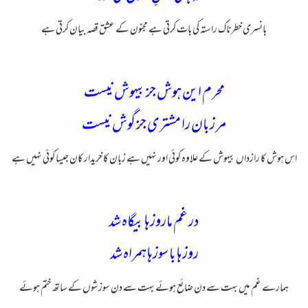
بانسری خطرناک راستہ کی بات کرتی ہے مجنون کے عشق قصہ بیان کرتی ہے
محرم این هوش جز بیهوش نیست
مر زبان را مشتری جز گوش نیست
اس ہوش کا رازداں بیہوش کے علاوہ کوئی اور نہیں ہے زبان کا خریدار کان جیسا کوئی نہیں ہے
در غم ماروزها بیگاه شد
روزها با سوزها همراه شد
ہمارے غم میں بہت سے دن ضائع ہوئے بہت سے دن سوزشوں کے ساتھ ختم ہوئے