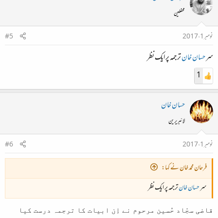
محفلین
نومبر 1، 2017
#5
سر
حسان خان
ترجمہ پر ایک نظر
1
حسان خان
لائبریرین
نومبر 1، 2017
#6
فرحان محمد خان نے کہا:
سر
حسان خان
ترجمہ پر ایک نظر
قاضی سجّاد حُسین مرحوم نے اِن ابیات کا ترجمہ درست کیا