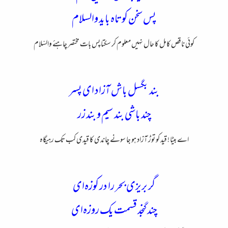
پس سخن کوتاه باید والسلام
کوئی ناقص کامل کا حال نہیں معلوم کر سکتا پس بات مختصر چاہئے والسّلام
بند بگسل باش آزاد ای پسر
چند باشی بند سیم و بند زر
اے بیٹا ! قید کو توڑ آزاد ہو جا سونے چاندی کا قیدی کب تک رہیگاہ
گر بریزی بحر را در کوزه‌ای
چند گنجد قسمت یک روزه‌ای