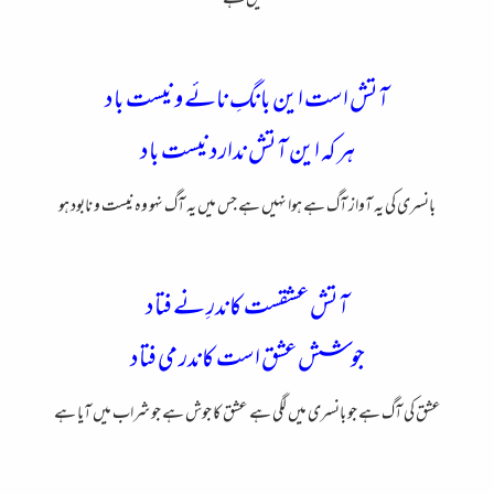
نہیں ہے
آتش است این بانگِ نائے و نیست باد
هر که این آتش ندارد نیست باد
بانسری کی یہ آواز آگ ہے ہوا نہیں ہے جس میں یہ آگ نہو وہ نیست و نابود ہو
آتش عشقست کاندرِ نے فتاد
جوشش عشق است کاندر می فتاد
عشق کی آگ ہے جو بانسری میں لگی ہے عشق کا جوش ہے جو شراب میں آیا ہے