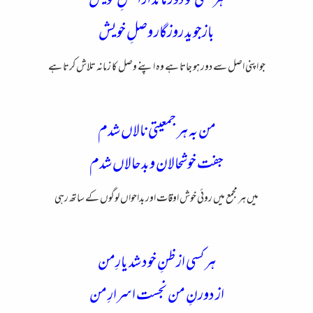
هر کسی کو دور ماند از اصلِ خویش
بازجوید روزگار وصلِ خویش
جو اپنی اصل سے دور ہو جاتا ہے وہ اپنے وصل کا زمانہ تلاش کرتا ہے
من به هر جمعیتی نالاں شدم
جفت خوشحالان وبدحالاں شدم
میں ہر مجمع میں روئی خوش اوقات اور بداحواں لوگوں کے ساتھ رہی
هر کسی از ظنِ خود شد یارِمن
از دورنِ من نجست اسرارِ من