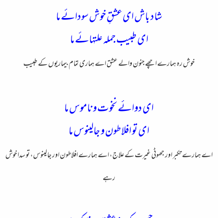
شاد باش ای عشقِ خوش سودائے ما
ای طبیب جمله علتهائے ما
خوش رہ ہمارے اچھے جنون والے عشق اے ہماری تمام بیماریوں کے طبیب
ای دوائے نخوت و ناموس ما
ای تو افلاطون و جالینوس ما
اے ہمارے تکبر اور جھوٹی غیرت کے علاج، اے ہمارے افلاطون اور جالینوس، تو سدا خوش
رہے