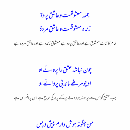
جمله معشوقست و عاشق پردۃ
زنده معشوقست و عاشق مردۃ
تمام کائنات معشوق ہے اور عاشق پردہ ہے معشوق زندہ ہے اور عاشق مردہ ہے
چون نباشد عشق را پروائے او
او چو مرغے ماند بی پروائے او
جب عشق کو اس سے پردہ نہ ہو وہ بے پرکے پرند کی طرح ہے اس پر افسوس ہے
من چگونه هوش دارم پیش و پس