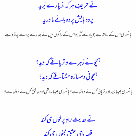
نے حریفِ هر که از یارے بُرید
پرده هایش پرده هائے ما درید
بانسری اس کے ساتھ ہے جو یار سے کٹا ہو اس کے راگوں میں نے ہمارے پردے پھاڑ دیئے
همچو نے زهرے و تریاقے که دید؟
همچو نی دمساز و مشتاقے که دید؟
بانسری جیسا زہر اور تریاق کس نے دیکھا ہے؟ بانسری جیسا ساتھی اور عاشق کس نے دیکھا ہے؟
نے حدیث راهِ پرخوں می کند
قصه های عشقِِ مجنوں می کند