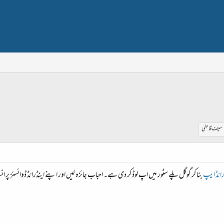
سیف قاضی
رائڈ ایپ
بنا کر گوگل پلے سٹور میں اپ لوڈ کر دی ہے۔ احباب جائزہ لیں اور اپنے اینڈرائڈ ڈوائسئز پر 