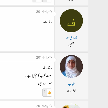
ت
د
دسمبر 4، 2014
ا
ف
ء
ما شاء اللہ
فاروق احمد
محفلین
دسمبر 4، 2014
ماشاءاللہ
بہت خوب کام کیا ہے ۔
بہت دعائیں
نایاب
لائبریرین
1
دسمبر 4، 2014