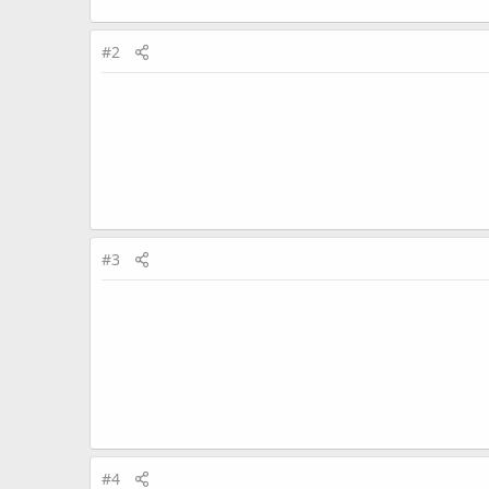
#2
#3
#4