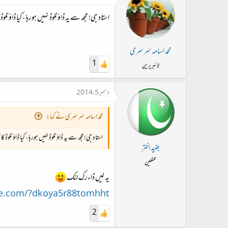
استاد جی! مجھ سے یہ ڈاؤنلوڈ نہیں ہورہا ، کیا ڈاؤنل
محمد اسامہ سَرسَری
1
لائبریرین
دسمبر 5، 2014
محمد اسامہ سَرسَری نے کہا:
استاد جی! مجھ سے یہ ڈاؤنلوڈ نہیں ہورہا ، کیا ڈاؤنلوڈ 
جنید اختر
محفلین
یہ لیں ڈاءرک لنک
re.com/?dkoya5r88tomhht
2