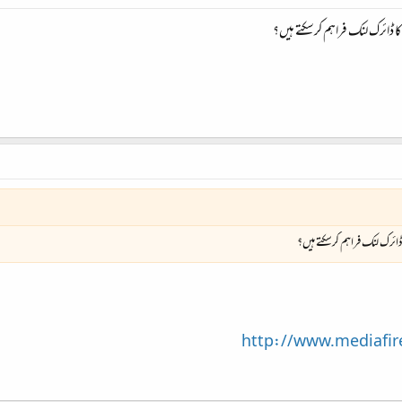
وڈ کا ڈائرک لنک فراہم کرسکتے ہیں؟
کا ڈائرک لنک فراہم کرسکتے ہیں؟
http://www.mediafi