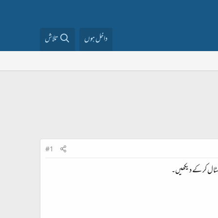
داخل ہوں
تلاش
#1
انسٹال کر کے دیکھیں۔