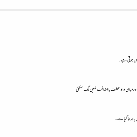
سوس ہوتی ہے۔
ے درمیان واو عطف یا اضافت نہیں لگ سکتی
اندھا گیا ہے۔