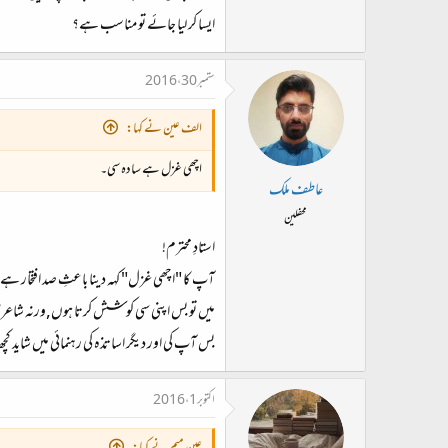
ایسا کر لیا جائے تو مناسب ہے؟
ستمبر 30، 2016
الف عین نے کہا:
اچھی غزل ہے سادہ سی۔
عاطف ملک
محفلین
استادِ محترم!
آپ کا "اچھی غزل" کہہ دینا باعثِ صد افتخار ہے
میں تو بس اپنی سی کوشش کرتا ہوں,ورنہ شاعری 
بس آپ کی اور دیگر اساتذہ کی رہنمائی میں شاید کچھ
اکتوبر 1، 2016