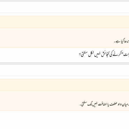
دھا گیا ہے۔
" کرنے کی گنجائش نہیں نکل سکتی؟
رمیان واو عطف یا اضافت نہیں لگ سکتی۔