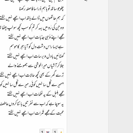
ت
چلوجو ساتھ تو باہم ذرا سا فاصلہ رکھنا
د
ا
کہ ہم ھاتھوں میں ڈالے ہاتھ اب اچھے نہیں لگتے
ء
وہ جن کی رَو میں بہہ کر تم کو سب کچھ سونپ بیٹھا تھ
مجھے اپنے وُہی جذبات اب اچھے نہیں لگتے
ہےایسا راس دشتِ دل کو آیا ہجر کا موسم
گھٹائیں باد ل و برسات اب اچھے نہیں لگتے
جلا کرآشیاں میرا خوشی سے جھومنے والے
تِرے گھر کے بھی کچھ حالات اب اچھے نہیں لگتے
"میرے گُل سا نہیں کوئی, میرے گُل سا نہیں کو
مجھے بلبل کے یہ نغمات اب اچھے نہیں لگتے
یہ سوچا ہے کہ اب سے نفرتیں بانٹا کروں عاطف
محبت کے مجھے ثَمرات اب اچھے نہیں لگتے