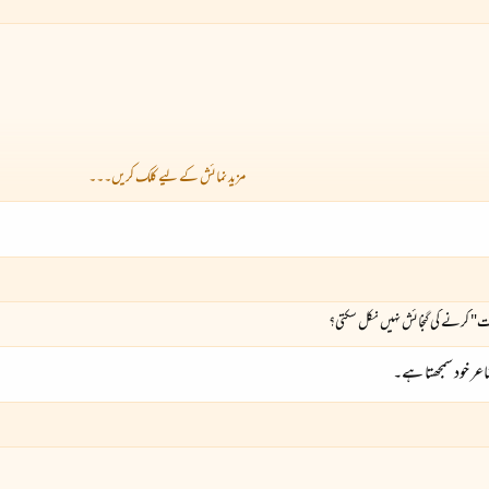
مزید نمائش کے لیے کلک کریں۔۔۔
کرنے کی گنجائش نہیں نکل سکتی؟
عر خود سمجھتا ہے۔