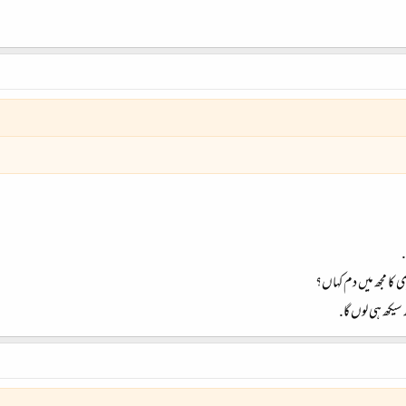
.
کا مجھ میں دم کہاں؟
 سیکھ ہی لوں گا.