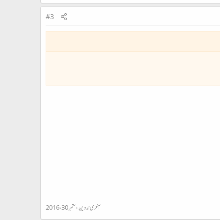
#3
آخری تدوین:
ستمبر 30، 2016