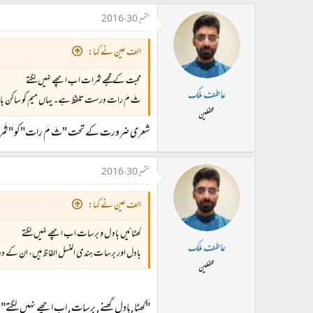
ستمبر 30، 2016
الف عین نے کہا:
محبت کے مجھے ثَمرات اب اچھے نہیں لگتے
عاطف ملک
ثَ مَ رات درست تلفظ ہے۔ یہاں میم کو ساکن بان
محفلین
شعری ضرورت کے تحت "ثَ مَ رات" کو "ثَمرات
ستمبر 30، 2016
الف عین نے کہا:
گھٹائیں باد ل و برسات اب اچھے نہیں لگتے
عاطف ملک
بادل اور برسات ہندی النسل الفاظ ہیں، ان کے د
محفلین
"گھٹا,بادل گھنے, برسات, اب اچھے نہیں لگتے"