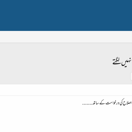
یں لگتے
اصلاح کی درخواست کے ساتھ.......