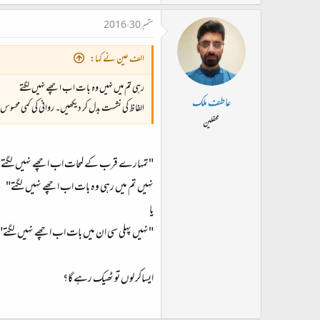
ستمبر 30، 2016
الف عین نے کہا:
رہی تم میں نہیں وہ بات اب اچھے نہیں لگتے
عاطف ملک
الفاظ کی نشست بدل کر دیکھیں۔ روانی کی کمی محسو
محفلین
"تمہارے قرب کے لمحات اب اچھے نہیں لگتے
نہیں تم میں رہی وہ بات اب اچھے نہیں لگتے"
یا
"نہیں پہلی سی ان میں بات اب اچھے نہیں لگتے"
ایساکر لوں تو ٹھیک رہے گا؟