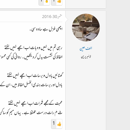
1
1
ستمبر 30، 2016
اچھی غزل ہے سادہ سی۔
رہی تم میں نہیں وہ بات اب اچھے نہیں لگتے
الف عین
الفاظ کی نشست بدل کر دیکھیں۔ روانی کی کمی مح
لائبریرین
گھٹائیں باد ل و برسات اب اچھے نہیں لگتے
بادل اور برسات ہندی النسل الفاظ ہیں، ان ک
محبت کے مجھے ثَمرات اب اچھے نہیں لگتے
ثَ مَ رات درست تلفظ ہے۔ یہاں میم کو ساکن ب
1