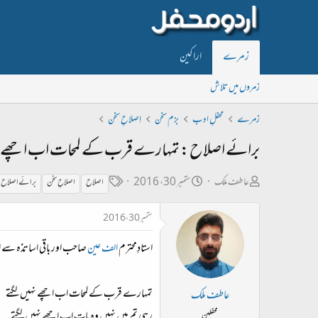
زمرے
اراکین
زمروں میں تلاش
زمرے
محفلِ ادب
بزم سخن
اِصلاحِ سخن
برائے اصلاح: تمہارے قرب کے لمحات اب اچھے نہ
ص
ت
ٹ
عاطف ملک
ستمبر 30، 2016
اصلاح
اصلاحِ سخن
برائے اصلاح
ا
ا
ی
ستمبر 30، 2016
ح
ر
گ
ب
ی
استادِمحترم
الف عین
صاحب اور باقی اساتذہ سے 
ل
خ
ڑ
ا
تمہارے قرب کے لمحات اب اچھے نہیں لگتے
عاطف ملک
ی
ب
رہی تم میں نہیں وہ بات اب اچھے نہیں لگتے
محفلین