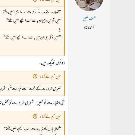
عین میم نے کہا:
"تمہارے قرب کے لمحات اب اچھے نہیں لگتے
الف عین
نہیں تم میں رہی وہ بات اب اچھے نہیں لگتے"
لائبریرین
یا
"نہیں پہلی سی ان میں بات اب اچھے نہیں لگتے"
ایساکر لوں تو ٹھیک رہے گا؟
دونوں ٹھیک ہیں۔
عین میم نے کہا:
شعری ضرورت کے تحت "ثَ مَ رات" کو "ثَمرات" 
فنی اعتبار سے تو نہیں۔ شعری ضرورت تو محض شا
عین میم نے کہا:
"گھٹا,بادل گھنے, برسات, اب اچھے نہیں لگتے"