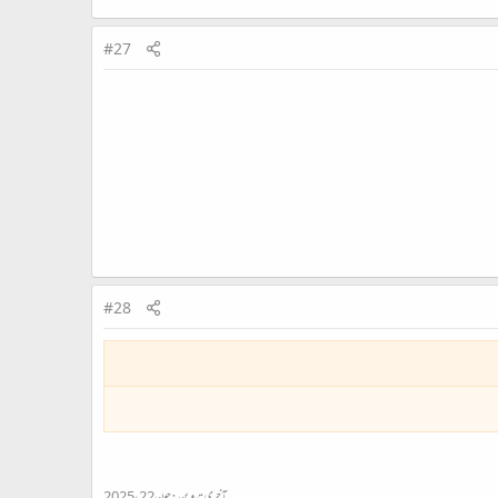
#27
#28
آخری تدوین:
جون 22، 2025