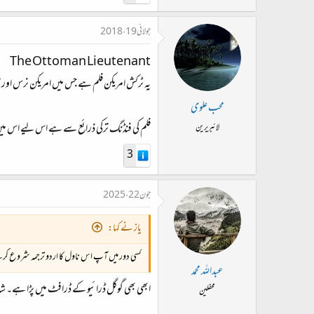
جولائی 19، 2018
The Ottoman Lieutenant
یہ ٹرکش امریکن فلم ہے جس میں امریکن نرس اور 
محب علوی
فلم کی فنڈنگ ترکی ذرائع سے ہے اس لیے اس میں ار
لائبریرین
3
جون 22، 2025
یاز نے کہا:
کسی دور میں آپ اس ناول کا اردو ترجمہ شروع کر چک
عبداللہ محمد
ابھی بھی گوگل ڈرائیو کے ڈرافٹ میں پڑا ہے۔ شاید 20-25 صفحے ہونگے۔ یہ کیسے کیسے خیالات آیا کرتے
محفلین