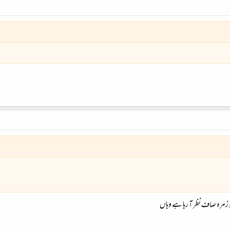
 زمرہ صاف نظر آ رہا ہے وہاں