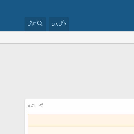
داخل ہوں
تلاش
#21