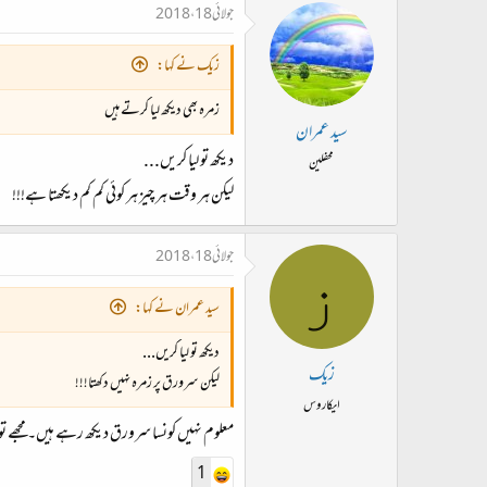
جولائی 18، 2018
زیک نے کہا:
زمرہ بھی دیکھ لیا کرتے ہیں
سید عمران
دیکھ تو لیا کریں...
محفلین
لیکن ہر وقت ہر چیز ہر کوئی کم کم دیکھتا ہے!!!
جولائی 18، 2018
ز
سید عمران نے کہا:
دیکھ تو لیا کریں...
زیک
لیکن سرورق پر زمرہ نہیں دکھتا!!!
ایکاروس
معلوم نہیں کونسا سرورق دیکھ رہے ہیں۔ مجھے تو
1