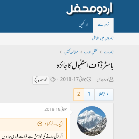
زمرے
اراکین
زمروں میں تلاش
زمرے
محفلِ ادب
مطالعہ کتب
باسٹرڈ آف استنبول کا جائزہ
ص
ت
ٹ
نور وجدان
جولائی 17، 2018
نور سعدیہ شیخ
ا
ا
ی
پچھلا
1
2
ح
ر
گ
ب
ی
جولائی 18، 2018
ل
خ
ڑ
ا
زیک نے کہا:
ی
ب
اگر ترکی جانے کی خواہش ہے تو اسے فوری جلا دیں