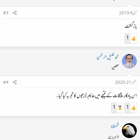
مئی 6، 2019
#3
بازگشت
1
محمد خلیل الرحمٰن
محفلین
ستمبر 21، 2020
#4
اس یادگار ملآقات کے نتیجے میں ھائیبرڈ بیجوں کا تجربہ کیا گیا۔
1
1
شمشاد
لائبریرین