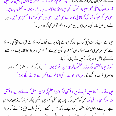
کے ساتھ منہ ان کی طرف سے پھیر لیا۔
ایسا معلوم ہوتا تھا کہ مرزا کو میری باتوں پر یقین ہی نہیں
آہا اور ان کی انگلی کبھی نہیں اٹھے گی۔ گویا میں اپنی جو تکالیف بیان کر رہا ہوں وہ محض خیالی ہیں
یعنی میرا کرسی کی فرمائش کرنا قابل توجہ ہے ہی نہیں ،یعنی میں کسی کرسی کا مستحق ہی نہیں۔
میں
نے دل میں کہا۔ “اچھا مرزا یوں ہی سہی۔ دیکھو تو میں کیا کرتا ہوں۔”
میں نے اپنے دانت پچی کر لیے اور کرسی کے بازو پر سے جھک کر مرزا کے قریب پہنچ گیا۔ مرزا
نے بھی سر میری طرف موڑا۔ میں مسکرادیا لیکن میرے تبسم میں زہر ملا ہوا تھا۔ جب مرزا سننے
کے ليے بالکل تیار ہوگیا تو میں نے چبا چبا کر کہا۔
“مرزا میں الیکشن لڑکر وزیرِ اعظم کی کرسی خریدنے لگا ہوں۔”
۔یہ کہہ کر بڑے استغنا کے ساتھ
دوسری طرف دیکھنے لگا۔
مرزا پھر بولے۔ “کیا کہا تم نے؟ کس سے لڑنے لگے ہو؟”
میں نے کہا۔ “سنا نہیں تم نے میں الیکشن لڑکر وزیرِ اعظم کی کرسی حاصل کرنے لگا ہوں۔ الیکشن
لڑنا اور کرسی حاصل کرن
ا جس کو بعض لوگ ایک ہی عمل کہتے ہیں، لیکن چونکہ تم ذراکند ذہن ہو، اس
ليے میں نے دونوں لفظ استعمال کردیئے۔ تاکہ تمہیں سمجھنے میں کوئی دقت پیش نہ آئے”۔ مرزا