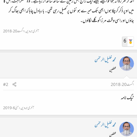
اٹھ کر گھر روانہ ہوا تو ایسے جیسے ایک راج ہنس زمین کے ساتھ ساتھ اُڑ رہاہے۔ وہ مسکراہٹ جس کا
میں اوپر ذکر کرچکا ہوں ابھی تک میرے ہونٹوں پر کھیل رہی تھی ۔ بارہا دل چاہا کہ ابھی بھاگ کر
جاؤں اور اسی وقت مرزا کو گلے لگالوں۔
آخری تدوین:
اگست 20، 2018
6
محمد خلیل الرحمٰن
محفلین
اگست 20، 2018
#2
ٹیگ نامہ
آخری تدوین:
مئی 6، 2019
محمد خلیل الرحمٰن
محفلین