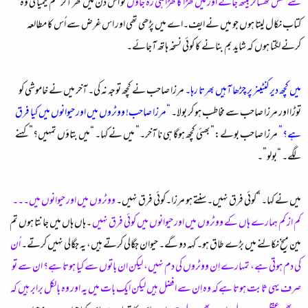
سے ٹھس ٹھساکر بیٹھ جائے اور میں کھڑا کا کھڑا ہی رہ جاؤں
تو اس دن میں گھر آکر علم کیمیا کی وہ
کتاب نکال لیتا ہوں جو میں نے ایف۔اے میں پڑھی تھی اور اس غرض سے اُس کا مطالعہ
کرنے لگتا ہوں کہ شاید بم بنانے کا کوئی نسخہ ہاتھ آجائے۔
میں کچھ دیرکنٹینر پر چڑھا آہیں بھرتا رہا۔
مرزا صاحب نے کچھ توجہ نہ کی۔ آخر میں نے خاموشی کو
توڑا اور مرزا صاحب سے مخاطب ہو کر بولا۔
“مرزا صاحب! ووٹروں میں اور حیوانوں میں کیا فرق
ہے؟”
مرزا صاحب بولے:”بھئی کچھ ہوگا ہی نا آخر۔” میں نے کہا۔ “میں بتاؤں تمہیں؟” کہنے
لگے۔ “بولو”۔
میں نے کہا۔ “کوئی فرق نہیں۔ سنتے ہو مرزا۔کوئی فرق نہیں۔
ووٹروں میں اور حیوانوں میں۔۔۔
کم از کم ہمارے ہاں کے ووٹروں میں اور حیوانوں میں کوئی فرق نہیں
۔ہاں ہاں میں جانتا ہوں تم
مین میخ نکالنے میں بڑے طاق ہو۔ کہہ دو گے۔ حیوان جگالی کرتے ہیں، یہ جگالی نہیں کرتے۔
اُن
کی دم ہوتی ہے، تمہارے اِن ووٹروں کی دم نہیں، لیکن ان باتوں سے کیا ہوتا ہے؟ ان سے تو
صرف یہی ثابت ہوتا ہےکہ وہ اِن سے افضل ہیں لیکن ایک بات میں یہ اور وہ بالکل برابر ہیں کہ