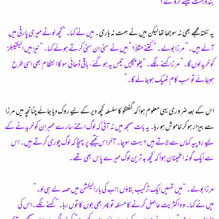
بندوبست کیسے کرو گے؟”
یہ نکتہ مجھے بھی نہ سوجھا تھا لیکن میں نے ہمت نہ ہاری۔
میں نے کہا۔ “کچھ لوٹے میری پارٹی میں
آئے ہیں۔” مرزا بولے۔ “کتنے مثلاً؟” میں نے سنی ان سنی کرتے ہوئے کہا۔ “ نیز میں الیکٹیبلز
کو خرید لوں گا۔” مرزا کہنے لگے۔ “چلو پچیس تیس یہ ہوگئے، باقی ڈھائی سو کا انتظام بھی اسی طرح
ہوجائے تو سب کام ٹھیک ہوجائے گا۔”
اس کے بعد ضروری یہی معلوم ہوا کہ گفتگو کا سلسلہ کچھ دیر کے ليے روک دیا جائے چنانچہ میں مرزا
سے بیزار ہو کر خاموش ہو رہا
۔ یہ بات سمجھ میں نہ آئی کہ لوگ اتنے سارے ممبران کو خریدنے کے
لیے روپیہ کہاں سے لاتے ہیں؟ بہت سوچا۔ آخر اس نتیجے پر پہنچا کہ لوگ چوری کرتے ہیں۔ اس
سے ایک گونہ اطمینان ہوا کہ کچھ بدترین لوگ میرے پاس بھی تھے۔
مرزا بولے۔ “میں تمہیں ایک ترکیب بتاؤں ! اب کی بار الیکشن میں حصہ لے ہی لو۔”
میں نے کہا۔ وہ اکثریت حاصل کرنے کا مسئلہ تو پھر بھی جوں کا توں رہا۔” کہنے لگے۔اس کی