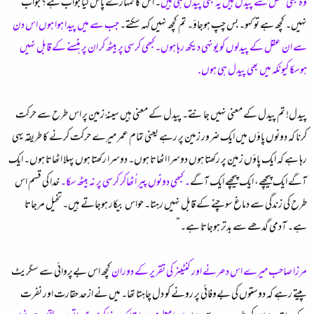
وہ بھی عقل سے پیدل ہیں یہ بھی پیدل ہی ہیں
۔ اس کا تمہارے پاس کیا جواب ہے؟ جواب
نہیں۔ کچھ ہے تو کہو۔ بس چپ ہوجاؤ۔ تم کچھ نہیں کہہ سکتے۔
جب سے میں پیدا ہوا ہوں اس دن
سے ان عقل کے پیدلوں کو یونہی دیکھ رہا ہوں۔کبھی کرسی پر بیٹھ کر ان پر ہنسنے کے قابل نہیں
ہوسکا کیونکہ میں بھی پیدل ہی ہوں.
پیدل! تم پیدل کے معنی نہیں جانتے۔ پیدل کے معنی ہیں سینہٴ زمین پر اس طرح سے حرکت
کرنا کہ دونوں پاؤں میں ایک ضرور زمین پر رہے یعنی تمام عمر میرے حرکت کرنے کا طریقہ یہی
رہا ہے کہ ایک پاؤں زمین پر رکھتا ہوں دوسرا اٹھاتا ہوں۔ دوسرا رکھتا ہوں پہلا اٹھاتا ہوں۔ ایک
آگے ایک پیچھے، ایک پیچھے ایک آگے
۔ کبھی دونوں پیر اُٹھاکر کرسی پر نہ بیٹھ سکا۔
خدا کی قسم اس
طرح کی زندگی سے دماغ سوچنے کے قابل نہیں رہتا۔ حواس بیکار ہوجاتے ہیں۔ تخیل مرجاتا
ہے۔ آدمی گدھے سے بدتر ہوجاتا ہے۔”
مرزا صاحب میرے اس دھرنے اور کنٹینر کی تقریر کے دوران
کچھ اس بےپروائی سے سگریٹ
پیتے رہے کہ دوستوں کی بےوفائی پر رونے کو دل چاہتا تھا۔ میں نے ازحد حقارت اور نفرت