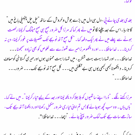
کو کہا۔
جلدی جلدی چائے پی
، دل ہی دل میں بڑے جوش و خروش کے ساتھ “چل چل چنبیلی باغ میں”
گاتا رہا ۔اس کے بعد چلنے لگا تو
میں نے پھر کہا کہ مرزا کل ضرور صبح ہی صبح میٹنگ کرلینا رخصت
ہونے سے پہلے میں نے پھر ایک دفعہ کہا۔ “کل صبح آٹھ نو بجےتک تفصیلات پر غور کرلینا، دیر نہ
کردینا۔۔۔ خدا حافظ۔۔۔ اور دیکھو مرزا میرے تھوڑے سے خلوص کو بھی زیادہ سمجھنا
۔۔۔
خداحافظ۔۔۔ اور تمہارا بہت بہت شکریہ، میں تمہارا بہت ممنون ہوں اور میری گستاخی کو معاف
کردینا ۔ دیکھونا کبھی کبھی یوں ہی بےتکلفی میں۔۔۔ کل صبح آٹھ نو بجے تک۔۔۔ ضرور۔۔۔
خداحافظ۔۔۔”
مرزا کہنے لگے۔ “ذرا اپنے ساتھیوں کو ہلا جلاکر دیکھ لینا اور بعد کے
لیے
تیار کرلینا”۔ میں نے کہا۔
“ہاں ہاں ۔ وہ سب کچھ ہوجائے گا بس تم اپنی تیاری ضرور مکمل رکھناا اور دیکھنا آٹھ بجے تک،
ساڑھےسات بجے تک کمک ضرور پہنچ جائے۔
“اچھا۔۔۔ خداحافظ!".