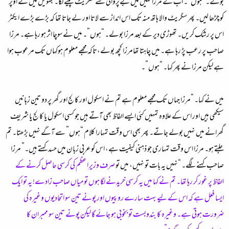
بولے۔ “ہوں”۔ اب کے مرزا نہیں میں بےپروائی سے سگریٹ پینے لگا۔ بھویں میں نے اوپر
کو چڑھا لیں۔ پھرسگریٹ والا ہاتھ منہ تک اس انداز سے لاتا اور لے جاتا تھا کہ بڑے بڑے ایکٹر
اس پر رشک کریں۔ تھوڑی دیر کے بعد مرزا بولے۔ “ہوں”۔ میں نےسوچا اثر ہو رہا ہے۔ مرزا
صاحب پر رعب پڑ رہا ہے۔ میں چاہتا تھامرزا کچھ بولے،تاکہ مجھے معلوم ہوکہاں تک مرعوب ہوا
ہے لیکن مرزا نے پھر کہا۔ “ہوں”۔
میں نے کہا۔ “مرزا جہاں تک مجھے معلوم ہے تم نے اسکول اور کالج اور گھر پر دو تین زبانیں
سیکھی ہیں اور اس کے علاوہ تمہیں کئی ایسے الفاظ بھی آتے ہیں جو کسی اسکول یا کالج یا شریف
گھرانے میں نہیں بولے جاتے۔ پھر بھی اس وقت تمہارا کلام “ہوں” سے آگے نہیں بڑھتا۔ تم
جلتے ہو۔ مرزا اس وقت تمہاری جو ذہنی کیفیت ہے، اس کو عربی زبان میں حسد کہتے ہیں۔” مرزا
صاحب کہنے لگے۔ “نہیں یہ بات تو نہیں، میں تو
صرف وزیرِ اعظم کی کرسی حاصل کرنے کے
الفاظ پر غور کر رہا تھا۔ تم نے کہا میں یہ کرسی خریدنے لگا ہوں تو میاں صاحب زادے! یہ تو ایک
ایسا فعل ہے کہ اس کے ليے بہت سارے روپیوں اور پونے تین سو اتحادیوں وغیرہ کی
ضرورت ہوتی ہے۔ وغیرہ کا بندوبست تو بخوبی ہو جائے گا لیکن پونے تین سو ممبران کا