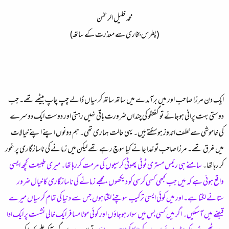
محمد خلیل الرحمٰن
(پطرس بخاری سے معذرت کے ساتھ)​
ایک دن مرزا صاحب اور میں برآمدے میں ساتھ ساتھ کرسیاں ڈالے چپ چاپ بیٹھے تھے۔ جب
دوستی بہت پرانی ہوجائے تو گفتگو کی چنداں ضرورت باقی نہیں رہتی اور دوست ایک دوسرے
کی خاموشی سے لطف اندوز ہوسکتے ہیں۔ یہی حالت ہماری تھی۔ ہم دونوں اپنے اپنے خیالات
میں غرق تھے۔ مرزا صاحب تو خدا جانے کیا سوچ رہے تھے لیکن میں زمانے کی ناسازگاری پر غور
کر رہا تھا۔
سامنے ہی رئیس مستری ٹوٹی پھوٹی کرسیوں کی مرمت کررہا تھا۔ میری طبیعت کچھ ایسی
واقع ہوئی ہے کہ میں جب کبھی کسی کرسی کو دیکھوں، مجھے زمانے کی ناسازگاری کا خیال ضرور
ستانے لگتا ہے۔ اور میں کوئی ایسی ترکیب سوچنے لگتا ہوں جس سے دنیا کی تمام کرسیاں میرے
قبضے میں آسکیں۔ اگر میں کسی بس میں سوار ہوجاؤں اور کوئی موٹا مسافر ایک خالی نشست پر ایک ادا