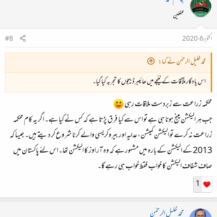
جاسم محمد
محفلین
اکتوبر 6، 2020
#8
محمد خلیل الرحمٰن نے کہا:
اس یادگار ملآقات کے نتیجے میں ھائیبرڈ بیجوں کا تجربہ کیا گیا۔
محکمہ زراعت سے زبردست ملاقات رہی
جب ہر الیکشن مینج ہونا ہی ہے تو اس سے کیا فرق پڑتا ہے کہ کس نے کیا ہے۔ اگر یہ کام محکمہ
زراعت نہ کرے تو الیکشن کمیشن، عدلیہ اور بیروکریسی والے کرنا شروع کر دیتے ہیں۔ جیسا کہ
2013 کے الیکشن کے بارہ میں مشہور ہے کہ وہ آر اوز کا الیکشن تھا۔ اس لئے پاکستان میں
صاف شفاف الیکشن کا خواب فقط خواب ہی رہے گا۔
1
محمد خلیل الرحمٰن