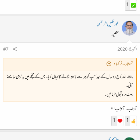
1
محمد خلیل الرحمٰن
محفلین
اکتوبر 6، 2020
#7
شمشاد نے کہا:
ماشاء اللہ آج دو سال کے بعد آپ کو پھر سے فاختہ اڑانے کا خیال آیا۔ جس کے نتیجے میں یہ لڑی سامنے
آئی۔
بہت داد قبول فرمائیں۔
آداب۔ آداب!!!
1
1