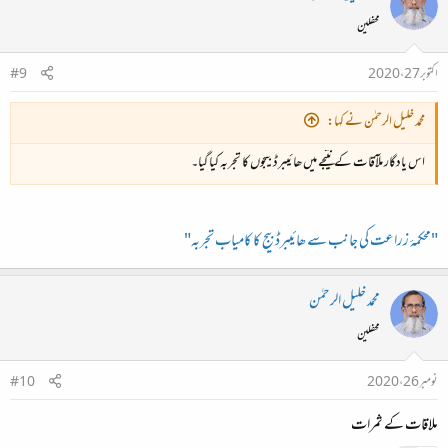
محفلین
اکتوبر 27، 2020
#9
محمد خلیل الرحمٰن نے کہا:
اس یادگار ملآقات کے نتیجے میں ھائیبرڈ بیجوں کا تجربہ کیا گیا۔
"محکمۂ زراعت کی جانب سے ھائیبرڈ بیج کا کامیاب تجربہ"
محمد خلیل الرحمٰن
محفلین
نومبر 26، 2020
#10
ملاقات کے ثمرات