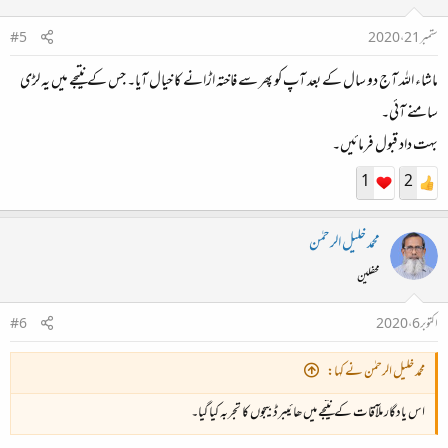
ستمبر 21، 2020
#5
ماشاء اللہ آج دو سال کے بعد آپ کو پھر سے فاختہ اڑانے کا خیال آیا۔ جس کے نتیجے میں یہ لڑی
سامنے آئی۔
بہت داد قبول فرمائیں۔
1
2
محمد خلیل الرحمٰن
محفلین
اکتوبر 6، 2020
#6
محمد خلیل الرحمٰن نے کہا:
اس یادگار ملآقات کے نتیجے میں ھائیبرڈ بیجوں کا تجربہ کیا گیا۔