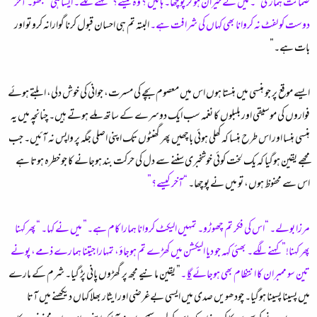
ضمانت ہماری ”۔ میں نے حیران ہو کر پوچھا۔ ہائیں ؟ وہ کیسے؟” کہنے لگے۔ ایسا ہی سمجھو۔ آخر
دوست کو لفٹ نہ کروانا بھی کہاں کی شرافت ہے۔
البتہ تم ہی احسان قبول کرنا گوارانہ کرو تو اور
بات ہے۔”
ایسے موقع پر جو ہنسی میں ہنستا ہوں اس میں معصوم بچے کی مسرت، جوانی کی خوش دلی، ابلتے ہوئے
فواروں کی موسیقی اور بلبلوں کا نغمہ سب ایک دوسرے کے ساتھ ملے ہوتے ہیں۔ چنانچہ میں یہ
ہنسی ہنسا اور اس طرح ہنسا کہ کھلی ہوئی باچھیں پھر گھنٹوں تک اپنی اصلی جگہ پر واپس نہ آئیں۔ جب
مجھے یقین ہوگیا کہ یک لخت کوئی خوشخبری سننے سے دل کی حرکت بند ہوجانے کا جو خطرہ ہوتا ہے
اس سے محفوظ ہوں، تو میں نے پوچھا۔
“آخر کیسے؟”
مرزا بولے۔ “اس کی فکر تم چھوڑو۔ تمہیں الیکٹ کروانا ہمارا کام ہے۔” میں نے کہا۔ “پھر کہنا
پھر کہنا!” کہنے لگے۔ بھئی کہہ جو دیا الیکشن میں کھڑے تم ہوجاؤ، تمہارا جیتنا ہمارے ذمے، پونے
تین سو ممبران کا انتظام بھی ہوجائے
گا
۔
” یقین مانیے مجھ پر گھڑوں پانی پڑ گیا۔ شرم کے مارے
میں پسینا پسینا ہوگیا۔ چودھویں صدی میں ایسی بےغرضی اور ایثار بھلا کہاں دیکھنے میں آتا