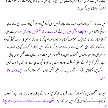
ہے۔ میں نے کرسی سرکا کر مرزا کے پاس کرلی ۔ سمجھ میں نہ آیا کہ اپنی ندامت اور ممنونیت کا
اظہار کن الفاظ میں کروں؟
میں نے کہا۔ “مرزا صاحب سب سے پہلے تو میں اس گستاخی اور درشتی اور بےادبی کے ليے
معافی مانگتا ہوں
، جو پچھلے الیکشن میں میں نے تمہارے ساتھ گفتگو میں روا رکھی،
دوسرے میں
آج تمہارے سامنے ایک اعتراف کرنا چاہتا ہوں اور امید کرتا ہوں کہ تم میری صاف گوئی کی داد
دو گے اور مجھے اپنی رحم دلی کے صدقے معاف کردوگے۔ میں ہمیشہ تم کو ازحد کمینہ، ممسک،
خودغرض اور عیار انسان سمجھتارہا ہوں۔ دیکھو ناراض مت ہو۔ انسان سے غلطی ہوہی جاتی
ہے۔ لیکن آج تم نے اپنی شرافت اور دوست پروری کا ثبوت دیا ہے اور مجھ پر ثابت کردیا
ہے کہ میں کتنا قابل نفرت، تنگ خیال اور حقیر شخص ہوں ۔ مجھے معاف کردو۔
میں یو ٹرن لیتا
ہوں”
میری آنکھوں میں آنسو بھر آئے۔ قریب تھا کہ میں مرزا کے ہاتھ پر بوسہ دیتا اور اپنے آنسوؤں
کو چھپانے کے ليے اس کی گود میں سر رکھ دیتا۔
لیکن مرزا نے ہاتھ کے اشارے سے چائے پینے