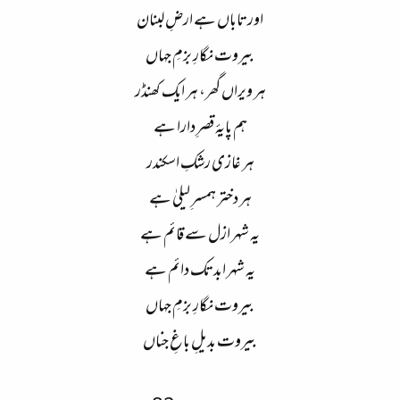
اور تاباں ہے ارضِ لبنان
بیروت نگارِ بزمِ جہاں
ہر ویراں گھر، ہر ایک کھنڈر
ہم پایۂ قصرِ دارا ہے
ہر غازی رشکِ اسکندر
ہر دختر ہمسرِ لیلیٰ ہے
یہ شہر ازل سے قائم ہے
یہ شہر ابد تک دائم ہے
بیروت نگارِ بزمِ جہاں
بیروت بدیلِ باغِ جناں