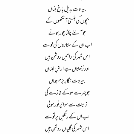
بیروت بدیلِ باغِ جناں
بچوں کی ہنستی آنکھوں کے
جو آئنے چکنا چور ہوئے
اب ان کے ستاروں کی لَو سے
اس شہر کی راتیں روشن ہیں
اور رُخشاں ہے ارضِ لبنان
بیروت نگارِ بزمِ جہاں
جو چہرے لہو کے غازے کی
زینت سے سوا پُرنور ہوئی
اب ان کے رنگیں پرتو سے
اس شہر کی گلیاں روشن ہیں