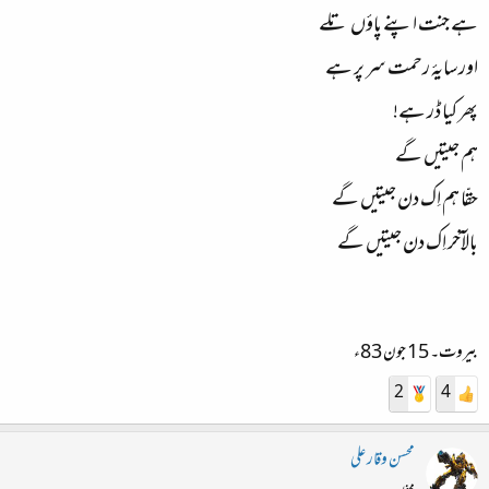
ہے جنت اپنے پاؤں تلے
اور سایۂ رحمت سر پر ہے
پھر کیا ڈر ہے!
ہم جیتیں گے
حقّا ہم اِک دن جیتیں گے
بالآخر اِک دن جیتیں گے
بیروت۔ 15 جون 83ء
2
4
محسن وقار علی