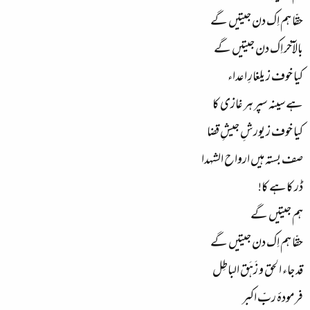
حقّا ہم اِک دن جیتیں گے
بالآخر اِک دن جیتیں گے
کیا خوف ز یلغارِ اعداء
ہے سینہ سپر ہر غازی کا
کیا خوف ز یورشِ جیشِ قضا
صف بستہ ہیں ارواح الشہدا
ڈر کاہے کا!
ہم جیتیں گے
حقّا ہم اِک دن جیتیں گے
قد جاء الحق و زَہَق الباطِل
فرمودۂ ربِّ اکبر