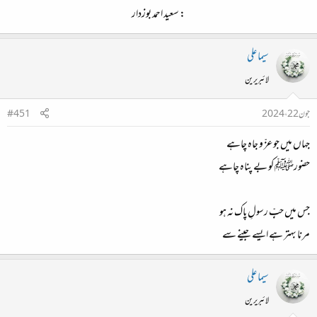
: سعید احمد بوزدار​
سیما علی
لائبریرین
جون 22، 2024
#451
جہاں میں جو عزّ و جاہ چاہے
حضورﷺ کو بے پناہ چاہے
جس میں حبِّ رسولِ پاک نہ ہو
مرنا بہتر ہے ایسے جینے سے
سیما علی
لائبریرین