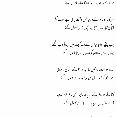
سرکار کا روضہ یاد رہا دنیا کا فسانہ بھول گئے
سرکار دو عالم کے در پر جس وقت پڑی بے تاب نظر
آقا کی ثنا لب پر آئی ہر ایک ترانہ بھول گئے
جب پہنچے مواجہ پر ان کے اک کیف میں ایسا ڈوب گئے
جو حال سنانا تھا ان کو وہ حال سنانا بھول گئے
اے دوست بتائیں کیا تجھ کو آقا کے نگر کی رعنائی
ہم دیکھ کر شہر صل علیٰ ہر شہر سہانہ بھول گئے
آقائے دو عالم کے در پہ اک ایسا بھی عالم گزرا ہے
آنے کا زمانہ یاد رہا جانے کا زمانہ بھول گئے