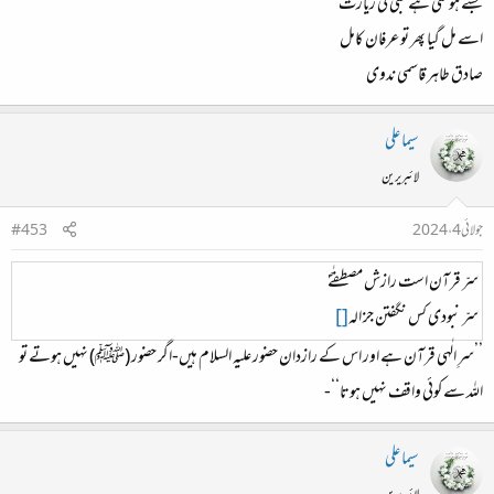
جسے ہو گئی ہے نبی کی زیارت
اسے مل گیا پھر تو عرفان کامل
صادق طاہر قاسمی ندوی
سیما علی
لائبریرین
جولائی 4، 2024
#453
سرّ قرآن است رازش مصطفٰےؐ
سرّ نبودی کس نگفتن جز الہ
[]
’’سرِ الٰہی قرآن ہے اور اس کے رازدان حضور علیہ السلام ہیں-اگر حضور (ﷺ) نہیں ہوتے تو
اللہ سے کوئی واقف نہیں ہوتا‘‘-
سیما علی