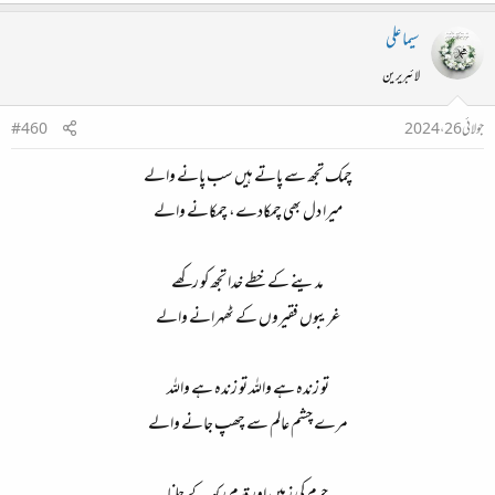
سیما علی
لائبریرین
جولائی 26، 2024
#460
چمک تجھ سے پاتے ہیں سب پانے والے
میرا دل بھی چمکادے، چمکانے والے
مدینے کے خطے خدا تجھ کو رکھے
غریبوں فقیروں کے ٹھہرانے والے
تو زندہ ہے واللہ تو زندہ ہے واللہ
مرے چشم عالم سے چھپ جانے والے