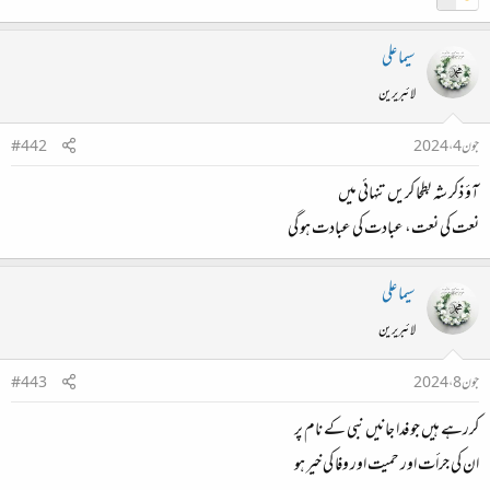
سیما علی
لائبریرین
جون 4، 2024
#442
آؤ ذکر شہ بطحا کریں تنہائی میں
نعت کی نعت، عبادت کی عبادت ہو گی
سیما علی
لائبریرین
جون 8، 2024
#443
کررہے ہیں جو فدا جانیں نبی کے نام پر
ان کی جرأت اور حمیت اور وفا کی خیر ہو