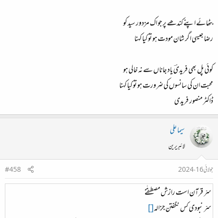
بٹھائے اپنے کندھے پر جو اک مزدور سید کو
رضا جیسی اگر شان مودت ہو تو کیا کہنا
کوئی پل بھی فریدیؔ یاد جاناں سے نہ خالی ہو
محبت ان کی سانسوں کی ضرورت ہو تو کیا کہنا
ڈاکٹر منصور فریدی
سیما علی
لائبریرین
جولائی 16، 2024
#458
سرّ قرآن است رازش مصطفٰےؐ
سرّ نبودی کس نگفتن جز الہ
[]