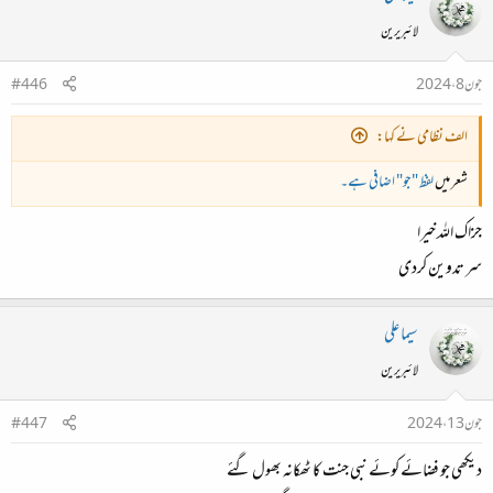
لائبریرین
جون 8، 2024
#446
الف نظامی نے کہا:
شعر میں
لفظ "جو" اضافی ہے۔
جزاک اللہ خیرا
سر تدوین کردی
سیما علی
لائبریرین
جون 13، 2024
#447
دیکھی جو فضائے کوئے نبی جنت کا ٹھکانہ بھول گئے