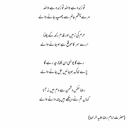
تو زندہ ہے واللہ تو زندہ ہے واللہ
مرے چشم عالم سے چھپ جانے والے
حرم کی زمیں اور قدم رکھ کے چلنا
ارے سر کا موقع ہے او جانے والے
رہے گا یونہی ان کا چرچہ رہے گا
پڑے خاک ہوجائیں جل جانے والے
رضا نفس دشمن ہے دم میں نہ آنا
کہاں تم نے دیکھے ہیں چند دانے والے​
(حضرت امام رضا علیہ الرحمۃ)