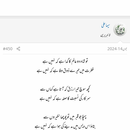
سیما علی
لائبریرین
جون 14، 2024
#450
تو شاہ دو عالم کا گدا ہے کہ نہیں ہے
فطرت میں تیرے ذوق وفا ہے کہ نہیں ہے
کچھ سوچ تیرا رزق کہ آتا ہے کہاں سے
سرکار کی نسبت کا صلہ ہے کہ نہیں ہے
پہنچا جو قبر میں تو پوچھا نکیروں سے
بتاؤ اس دیس میں مدینے کی ہوا ہے کہ نہیں ہے