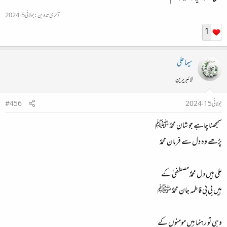
آخری تدوین:
جولائی 5، 2024
1
سیما علی
لائبریرین
جولائی 15، 2024
#456
سمجھنا چاہے جو شان محمدؐ ﷺ
پڑھے وہ دل سے فرمان محمدؐ
علی ہیں دل محمدؐ مصطفیٰ کے
ہیں بی بی فاطمہ جان محمدؐ ﷺ
وہی تو رہنما ہیں مومنوں کے