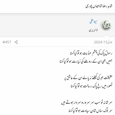
شاہد رضا شاہجہاں پوری
سیما علی
لائبریرین
جولائی 15، 2024
#457
رسولؐ پاک کی چشم عنایت ہو تو کیا کہنا
ہمیں بھی ان کے روضے کی زیارت ہو تو کیا کہنا
حقیقت ہجر کی کھلنے نہ پائے ان کے عاشق پر
تصور میں رخ پاک رسالت ہو تو کیا کہنا
سر شانہ تو سب سر سرور و سردار ہوتے ہیں
سر نوک سناں شان سیادت ہو تو کیا کہنا