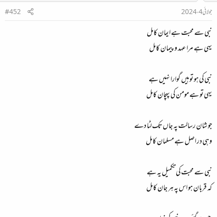
جولائی 4، 2024
#452
نبی سے محبت ہے ایمان کامل
یہی ہے مرا عہد وپیمان کامل
نبی کی ہو توہیں گوارا نہیں ہے
یہی تو ہے مومن کی پہچان کامل
جو شان رسالت پہ جاں تک لٹا دے
وہی در اصل ہے مسلمان کامل
نبی سے محبت کی تکمیل یہ ہے
کہ قربان ہو اس پہ ہر جان کامل