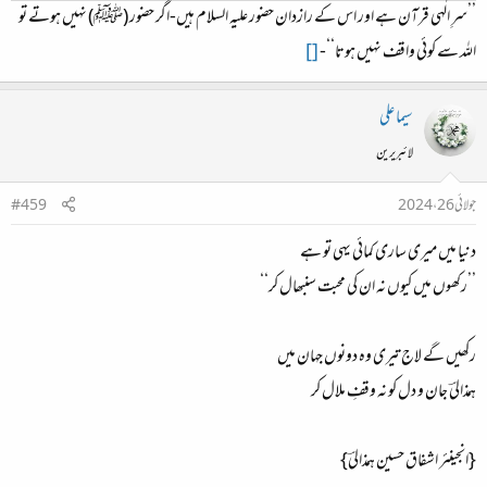
’’سرِ الٰہی قرآن ہے اور اس کے رازدان حضور علیہ السلام ہیں-اگر حضور (ﷺ) نہیں ہوتے تو
اللہ سے کوئی واقف نہیں ہوتا‘‘-
[]
سیما علی
لائبریرین
جولائی 26، 2024
#459
دنیا میں میری ساری کمائی یہی تو ہے
’’رکھوں میں کیوں نہ ان کی محبت سنبھال کر‘‘
رکھیں گے لاج تیری وہ دونوں جہان میں
ہمذالیؔ جان و دل کو نہ وقفِ ملال کر
{انجینئر اشفاق حسین ہمذالیؔ}