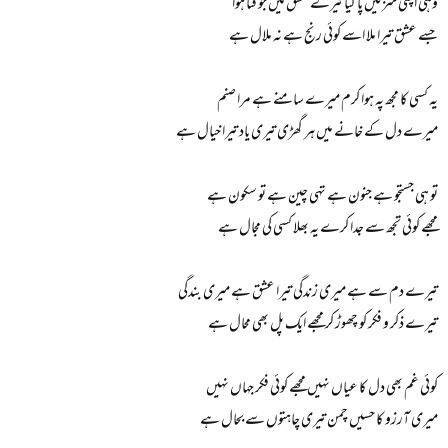
وہی اپنی منزلیں پا گیا تیرے عشق میں جو فنا ہوا
جسے عشق تیرا ملا اسے کوئی رنج ہے نہ ملال ہے
یہ کسی کا مجھ پہ ہوا کرم میرے سامنے ہے مرا صنم
میرے دل کے خانے میں ہر گھڑی تیری یاد تیرا خیال ہے
تو ہی جستجو ہے جنون ہے تہی چین ہے تو سکون ہے
مجھے کوئی تجھ سے جدا کرے یہ بھلا کسی کی مجال ہے
تیرے دم سے ہے میری زندگی تیرا عشق ہے میری بندگی
تیرے ذکر و فکر کو چھوڑ کر مجھے ایک پل بھی محال ہے
کوئی غم بھی دل کا عیاں نہیں مجھے کوئی فکر جہاں نہیں
میری آرزو کا حسیں چمن تیری چاہتوں سے بحال ہے