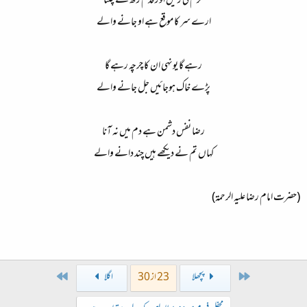
حرم کی زمیں اور قدم رکھ کے چلنا
ارے سر کا موقع ہے او جانے والے
رہے گا یونہی ان کا چرچہ رہے گا
پڑے خاک ہوجائیں جل جانے والے
رضا نفس دشمن ہے دم میں نہ آنا
کہاں تم نے دیکھے ہیں چند دانے والے​
(حضرت امام رضا علیہ الرحمۃ)
Last
First
پچھلا
23 از 30
اگلا