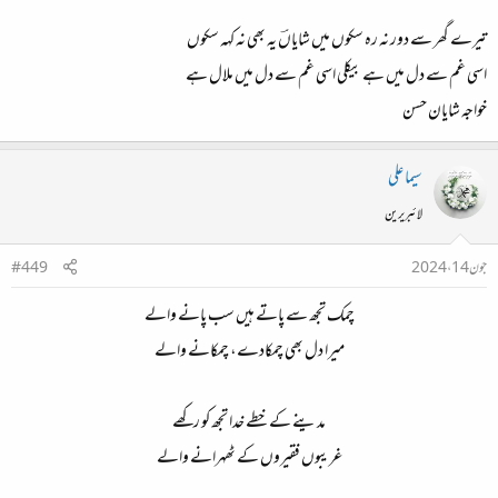
تیرے گھر سے دور نہ رہ سکوں میں شایاںؔ یہ بھی نہ کہہ سکوں
اسی غم سے دل میں ہے بیکلی اسی غم سے دل میں ملال ہے
خواجہ شایان حسن
سیما علی
لائبریرین
جون 14، 2024
#449
چمک تجھ سے پاتے ہیں سب پانے والے
میرا دل بھی چمکادے، چمکانے والے
مدینے کے خطے خدا تجھ کو رکھے
غریبوں فقیروں کے ٹھہرانے والے