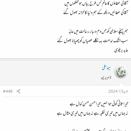
آقا کی عطاؤں کا عالم کس طرح بیاں ہو لفظوں میں
آقا کی عطائیں دیکھ کے ہم دنیا کا خزانہ بھول گئے
ہم پہنچے سلامی کو جس دم دربار رسالت میں عابدؔ
سب اشک ندامت بہہ نکلے عصیاں کو چھپانا بھول گئے
عابد بریلوی
سیما علی
لائبریرین
جون 13، 2024
#448
تیرا ثانی کوئی ہوا نہیں تیرا حسن حسن کمال ہے
نہ جہاں میں تیری نظیر ہے نہ جہاں میں تیری مثال ہے