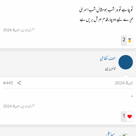
تو چاہے تو ہر شب ہو مثالِ شب ِاسریٰ
تیرے لیے دو چار قدم عرشِ بریں ہے
آخری تدوین:
جون 8، 2024
2
الف نظامی
لائبریرین
جون 8، 2024
#445
-
آخری تدوین:
جون 8، 2024
1
سیما علی