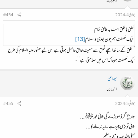
لائبریرین
جولائی 4، 2024
#454
خلق با خلق است بہ خالق تمام
نیک خصلت ہم چون بودی و السلام
[13]
’’خلق کے ساتھ اچھے خُلق سے معیت خالق حاصل ہوتی ہے اس لیے حضور علیہ السلام کی طرح
نیک خصلت ہوجا کہ اس میں سلامتی ہے‘‘-
سیما علی
لائبریرین
جولائی 5، 2024
#455
تاریخ اگر ڈھونڈے گی ثانئ محمد ﷺ ...
ثانی تو بڑی چیز ہے سایہ نہ ملے گا...
صلی اللہ علیہ و آلہ وسلم