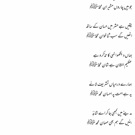
جو ہیں چاروں مشیران محمدؐ ﷺ
یقیں ہے حشر میں حسان کے ساتھ
اٹھیں گے سب ثنا خوان محمدؐ ﷺ
جہاں دیکھو انہی کا تذکرہ ہے
عظیم الشان ہے شان محمدؐ ﷺ
ہمارے درمیاں تشریف لائے
یہ ہے امت پہ احسان محمد ﷺ
مدینے میں کبھی جا کر اے شاہدؔ
بنیں گے ہم بھی مہمان محمد ﷺ