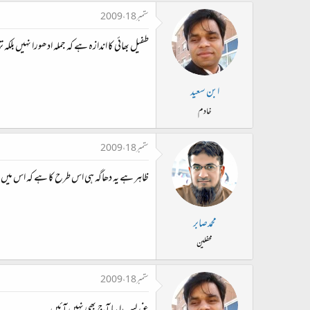
ستمبر 18، 2009
طفیل بھائی کا اندازہ ہے کہ جملہ ادھورا نہیں بلکہ
ابن سعید
خادم
ستمبر 18، 2009
ظاہر ہے یہ دھاگہ ہی اس طرح کا ہے کہ اس میں ت
محمدصابر
محفلین
ستمبر 18، 2009