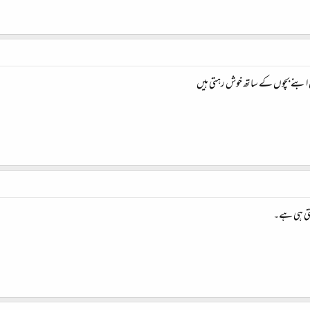
 ابنے بچوں کے ساتھ خوش رہتی ہیں
رہتی ہی ہے۔