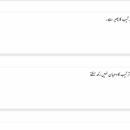
 ترتیب کا پھیر ہے۔
رتیب کا دھیان نہیں رکھ سکتے