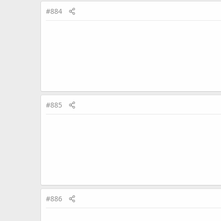
#884
#885
#886