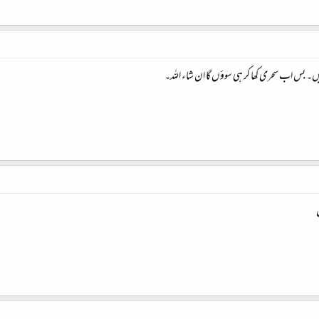
بس اب سحری کھا کر ہی سوؤں گا ان شاء اللہ۔