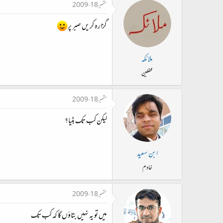
ستمبر 18، 2009
گزارہ کریں صبر پر
ملائکہ
محفلین
ستمبر 18، 2009
لیکن کب تک بٹیا؟
ابن سعید
خادم
ستمبر 18، 2009
میں تو یہ نہیں بتاؤں گا کہ کب تک