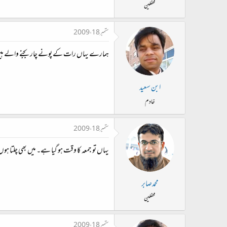
محفلین
ستمبر 18، 2009
ہمارے یہاں رات کے پونے چار بجنے والے ہیں۔ 
ابن سعید
خادم
ستمبر 18، 2009
یہاں تو جمعہ کا وقت ہو گیا ہے۔ میں بھی چلتا ہوں
محمدصابر
محفلین
ستمبر 18، 2009