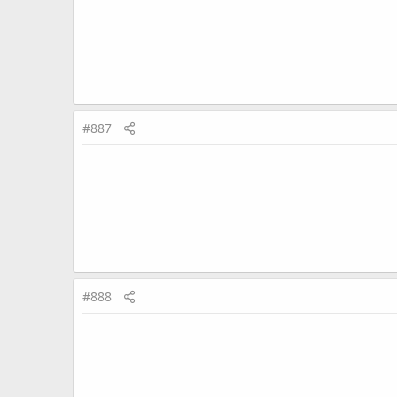
#887
#888