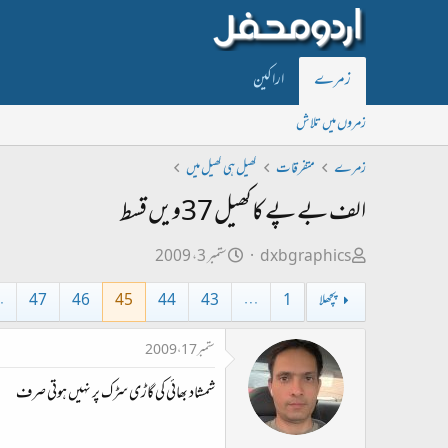
زمرے
اراکین
زمروں میں تلاش
زمرے
متفرقات
کھیل ہی کھیل میں
الف بے پے کا کھیل 37ویں قسط ‏
ص
ت
dxbgraphics
ستمبر 3، 2009
ا
ا
پچھلا
1
…
43
44
45
46
47
…
ح
ر
ب
ی
ستمبر 17، 2009
ل
خ
شمشاد بھائی کی گاڑی سڑک پر نہیں ہوتی صرف
ڑ
ا
ی
ب