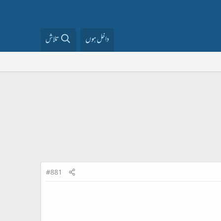
داخل ہوں
تلاش
#881