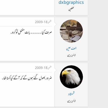
ت
dxbgraphics
د
محفلین
ا
ء
ستمبر 18، 2009
صرف کیا۔۔۔۔۔۔ بات مکمل تو کرو۔
الف عین
لائبریرین
ستمبر 18، 2009
ضرور بھول گئے ہوں گے کہ آگے کیا کہنا تھا۔
شمشاد
لائبریرین