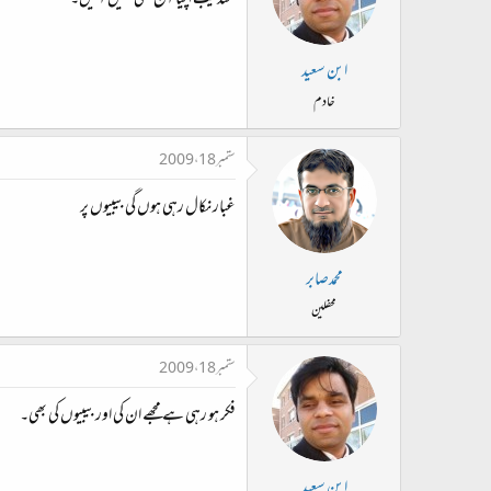
عندلیب اپیا آج بھی نہیں آئیں۔
ابن سعید
خادم
ستمبر 18، 2009
غبار نکال رہی ہوں گی بیبیوں پر
محمدصابر
محفلین
ستمبر 18، 2009
فکر ہو رہی ہے مجھے ان کی اور بیبیوں کی بھی۔
ابن سعید