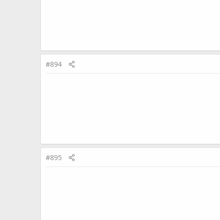
#894
#895