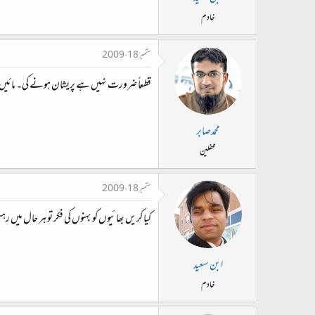
خادم
ستمبر 18، 2009
قطعاً ضرورت نہیں ہے پریشان ہونے کی۔ مائیں
محمدصابر
محفلین
ستمبر 18، 2009
کیا کریں بھائیوں کو بہنوں کی فکر تو ہر حال میں 
ابن سعید
خادم