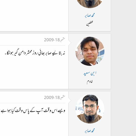
محمدصابر
محفلین
ستمبر 18، 2009
نہ بتائیے صابر بھائی روز محشر دامن گیر ہونگا۔
ابن سعید
خادم
ستمبر 18، 2009
ویسے اس وقت آپ کے پاس وقت کیا ہوا ہے؟
محمدصابر