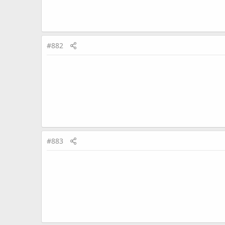
#882
#883