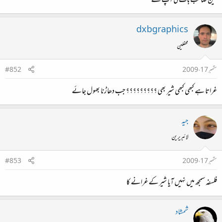
عین صائب بات کی آپ نے
dxbgraphics
محفلین
ستمبر 17، 2009
#852
غراتا ہے کبھی کبھی شیر بھی ؟؟؟؟؟؟؟؟؟ جب دھاڑنا بھول جائے
جیہ
لائبریرین
ستمبر 17، 2009
#853
فلسفہ سمجھ میں نہیں آیا شیر کے غرانے کا
شمشاد