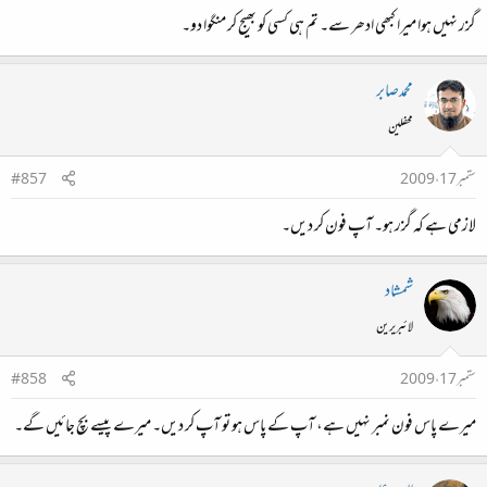
گزر نہیں ہوا میرا کبھی ادھر سے۔ تم ہی کسی کو بھیج کر منگوا دو۔
محمدصابر
محفلین
ستمبر 17، 2009
#857
لازمی ہے کہ گزر ہو۔ آپ فون کر دیں۔
شمشاد
لائبریرین
ستمبر 17، 2009
#858
میرے پاس فون نمبر نہیں ہے، آپ کے پاس ہو تو آپ کر دیں۔ میرے پیسے بچ جائیں گے۔