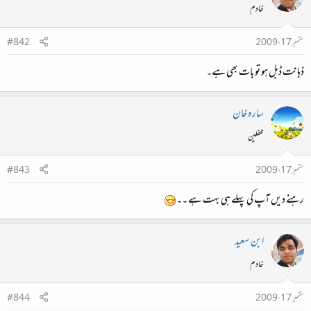
خادم
ستمبر 17، 2009
#842
ذہانت ڈبل ہو تو بات بھی ہے۔
سارہ خان
محفلین
ستمبر 17، 2009
#843
رہنے دیں آپ کی پہلے ہی بہت ہے ۔۔
ابن سعید
خادم
ستمبر 17، 2009
#844