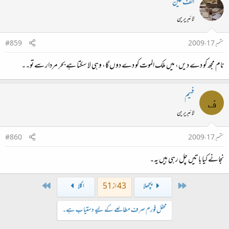
الف عین
لائبریرین
ستمبر 17، 2009
#859
نام مجھ کو دے دیں، میں ملک الموت کو دے دوں گا، وہی لا سکتا ہے بحر مردار سے تو۔۔
فہیم
ف
لائبریرین
ستمبر 17، 2009
#860
نجانے کیا باتیں چل رہی ہیں یہ۔
Last
First
پچھلا
43 از 51
اگلا
محفل فورم صرف مطالعے کے لیے دستیاب ہے۔