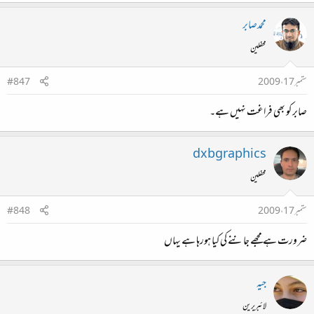
محمدصابر
محفلین
ستمبر 17، 2009
#847
صابر کو بھی فراغت نہیں ہے۔
dxbgraphics
محفلین
ستمبر 17، 2009
#848
ضرورت ہے مجھے جاننے کی کیا ہورہا ہے یہاں
جیہ
لائبریرین