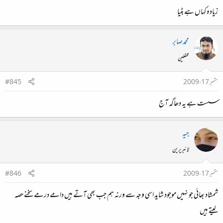
زیادہ کہاں ہے بٹیا
محمدصابر
محفلین
ستمبر 17، 2009
#845
سست ہے یہ دھاگہ آج
جیہ
لائبریرین
ستمبر 17، 2009
#846
شمشاد بھائی جو نہیں موجود شاید اسی وجہ سے ورنہ ہم جب بھی آتے ہیں دامے درمے سخنے حصہ
لیتے ہیں