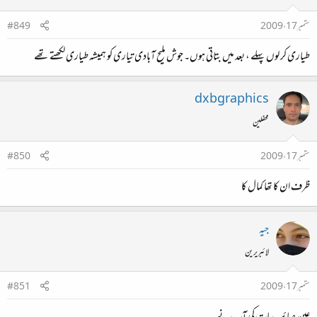
ستمبر 17، 2009
#849
طیاری کر لوں پہلے ، بعد میں بتاتی ہوں۔ جوش ملیح آبادی تیاری کو ہمیشہ طیاری لکھتے تھے
dxbgraphics
محفلین
ستمبر 17، 2009
#850
ظرف ان کا تھا کمال کا
جیہ
لائبریرین
ستمبر 17، 2009
#851