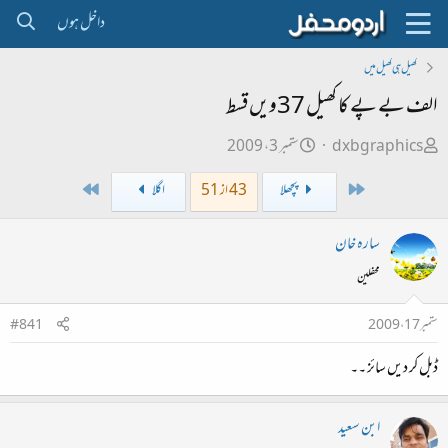
داخل ہوں
کھیل ہی کھیل میں
الف بے پے کا کھیل 37ویں قسط ‏
ص
ت
dxbgraphics
ستمبر 3، 2009
ا
ا
Last
First
پچھلا
43 از 51
اگلا
ح
ر
ب
ی
سارہ خان
ل
خ
محفلین
ڑ
ا
ی
ب
ستمبر 17، 2009
#841
ت
ڈبل کر دیں سائز ۔۔
د
ا
ء
ابن سعید