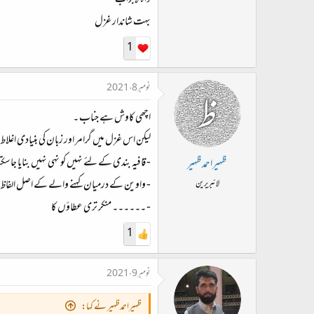
واہ لاجواب
بہت شاندار غزل
1
نومبر 8، 2021
اچھی کاوش ہے جناب ۔
لیکن اس غزل میں گرامر اور زبان کی بنیادی اغلاط
- قافیہ بندی کے لئے نہیں کو نہی نہیں بنایا جاسکت
ظہیراحمدظہیر
- واوین کے درمیان کہنے والے کے اصل الفاظ نق
لائبریرین
- ۔۔۔۔۔۔ منکر تری عطاؤں کا
1
نومبر 9، 2021
ظہیراحمدظہیر نے کہا: