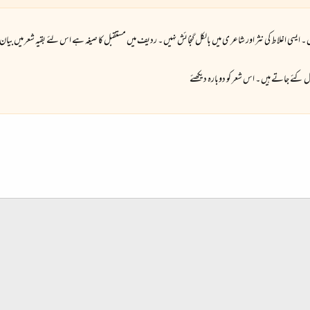
ں ۔ ایسی اغلاط کی نثر اور شاعر ی میں بالکل گنجائش نہیں ۔ ردیف میں مستقبل کا صیغہ ہے اس لئے بقیہ شعر میں بیان
کئے جاتے ہیں ۔ اس شعر کو دوبارہ دیکھئے
شامل کریں