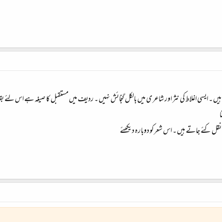
 ہیں ۔ ایسی اغلاط کی نثر اور شاعر ی میں بالکل گنجائش نہیں ۔ ردیف میں مستقبل کا صیغہ ہے اس لئے بق
ا
ل کئے جاتے ہیں ۔ اس شعر کو دوبارہ دیکھئے