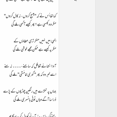
ت
د
ا
کہا تھا اُس نے کہ "میسج کروں، نہ کال کروں"
ء
مگر وہ کیسی ہے ؟ پھر کیسے آگہی ملے گی
الہی! میں نہیں منکر تری عطاؤں کے
مگر یہ کیسے ہے ممکن مجھے خوشی ملے گی
آہ! انتہائے تغافل کہ سامنے، ۔۔۔۔ نہ سنے
اسے خبر دو کہ پھر " گہری خامُشی" ملے گی
جہاں پہ ٹکڑے ہیں رنگین چوڑیوں کے پڑے
ذرا سا آگے وہاں ٹوٹی بانسری ملے گی
مٹے گی پیاس ، نہ آنے کو دل کرے گا پھر