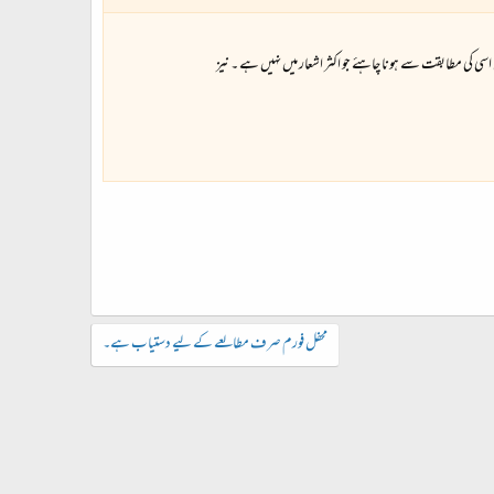
 اسی کی مطابقت سے ہونا چاہئے جو اکثر اشعار میں نہیں ہے ۔ نیز
محفل فورم صرف مطالعے کے لیے دستیاب ہے۔