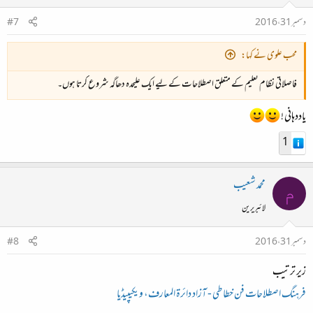
دسمبر 31، 2016
#7
محب علوی نے کہا:
فاصلاتی نظام تعلیم کے متعلق اصطلاحات کے لیے ایک علیحدہ دھاگہ شروع کرتا ہوں۔​
یاددہانی !
1
محمد شعیب
م
لائبریرین
دسمبر 31، 2016
#8
زیر ترتیب
فرہنگ اصطلاحات فن خطاطی - آزاد دائرۃ المعارف، ویکیپیڈیا