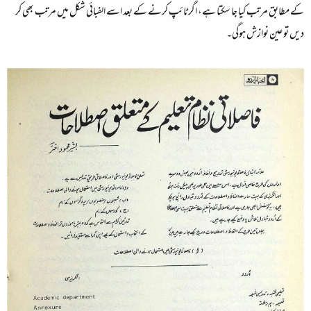
کے مطابق مرتب کیا جا سکتا ہے، اگر ٹائپ کرنے کے بعد اسے الفبائی شکل میں مرتب بھی کر
دیں تو عین نوازش ہوگی۔