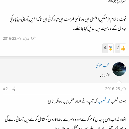
شروع ہو سکے۔
نوٹ : تمام فرہنگیں ایکسل میں دو کالمی فہرست میں تیار کرنی ہیں تاکہ انہیں بآسانی میڈیاویکی
جدول کے فارمیٹ میں تبدیل کیا جا سکے۔
آخری تدوین:
دسمبر 23، 2016
4
2
محب علوی
لائبریرین
دسمبر 23، 2016
#2
بہت شکریہ
محمد شعیب
کہ آپ نے اردو محفل پر یہ دھاگہ بنا دیا
انشاءللہ اب اس پر یہاں کام کرنے اور دوسرے رضاکاروں کو شامل کرنےمیں آسانی رہے گی،