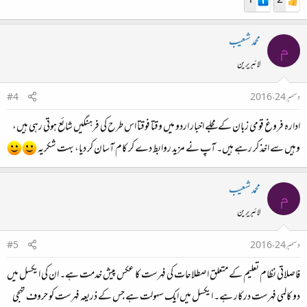
1
2
محمد شعیب
م
لائبریرین
دسمبر 24، 2016
#4
ادارہ فروغ قومی زبان کے مجلے اخبار اردو میں وقتا فوقتا اس طرح کی فرہنگیں شائع ہوتی رہی ہیں،
وہیں سے اخذ کر رہے ہیں۔ آپ نے مزید روابط دے کر کام آسان کر دیا، بہت شکریہ
محمد شعیب
م
لائبریرین
دسمبر 24، 2016
#5
فاصلاتی نظام تعلیم کے متعلق اصطلاحات کی فہرست کا عکس پیش خدمت ہے۔ ان کی ایکسل میں
دو کالمی فہرست درکار ہے۔ ایکسل میں ایک سہولت ہے جس کے ذریعہ فہرست کو حروف تہجی