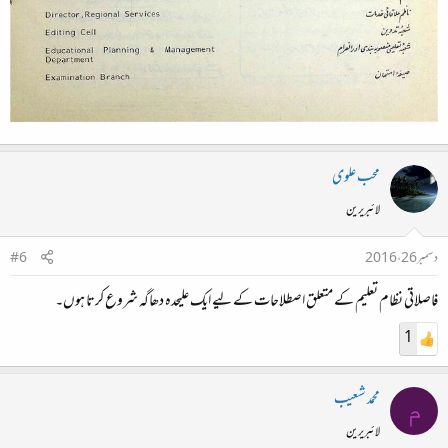
محب علوی
لائبریرین
دسمبر 26، 2016
#6
فاصلاتی نظام تعلیم کے متعلق اصطلاحات کے لیے ایک علیحدہ دھاگہ شروع کرتا ہوں۔​
1
محمد شعیب
م
لائبریرین