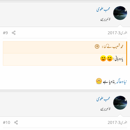
محب علوی
لائبریرین
جنوری 3، 2017
#9
محمد شعیب نے کہا:
یاددہانی !
نیا دھاگہ
بنا دیا ہے
محب علوی
لائبریرین
جنوری 3، 2017
#10