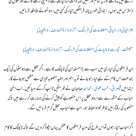
ترجمے میں مدد ملے اور یہ تمام فہرستیں ہمہ وقت لسانیات سے دلچسپی رکھنے والے دوستوں کی
دسترس میں ہوں۔ ابتدائی طور پر چند فرہنگیں تیار کی گئی ہیں، دو نمونے ملاحظہ فرمائیں
جغرافیائی و ارضیاتی اصطلاحات کی فرہنگ - آزاد دائرۃ المعارف، ویکیپیڈیا
معیشت، تجارت و مالیات کی اصطلاحات کی فرہنگ - آزاد دائرۃ المعارف، ویکیپیڈیا
ان فرہنگوں کی تیاری میں سب سے بڑا مسئلہ ان کی ٹائپنگ کا ہے۔ اگر محفل سے دوستوں کی ایک
جماعت اس کام کے لیے تیار ہو جائے تو یہ اہم اور مفید منصوبہ تیزی سے مکمل ہو جائے گا۔
ابتدا میں
قیصرانی
،
محب علوی
،
محمداحمد
صاحبان نے فہرستیں ٹائپ کرکے مہیا کیں۔ اب انہی
احباب کے مشورے سے اردو محفل پر اس منصوبے کو پیش کرنے کی جسارت کر رہے ہیں تاکہ
منصوبہ کی رفتار میں خاطر خواہ اضافہ ہو۔ امید ہے احباب محفل کرم فرمائیں گے۔
اگر احباب تیار ہوں تو اس طرح کی مزید فرہنگوں کا عکس یہاں اپلوڈ کر دیں گے تاکہ ٹائپنگ کا کام