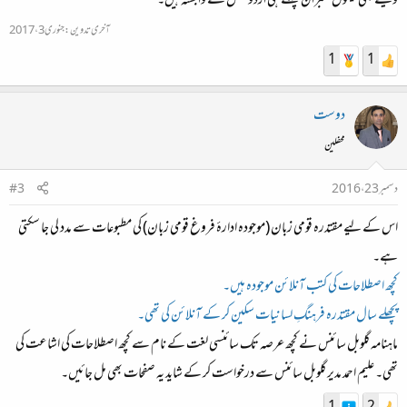
ویسے بھی تینوں ممبران پہلے ہی اردو محفل سے وابستہ ہیں۔
آخری تدوین:
جنوری 3، 2017
1
1
دوست
محفلین
دسمبر 23، 2016
#3
اس کے لیے مقتدرہ قومی زبان (موجودہ ادارۂ فروغ قومی زبان) کی مطبوعات سے مدد لی جا سکتی
ہے۔
کچھ اصطلاحات کی کتب آنلائن موجودہ ہیں۔
پچھلے سال مقتدرہ فرہنگِ لسانیات سکین کر کے آنلائن کی تھی۔
ماہنامہ گلوبل سائنس نے کچھ عرصہ تک سائنسی لغت کے نام سے کچھ اصطلاحات کی اشاعت کی
تھی۔ علیم احمد مدیر گلوبل سائنس سے درخواست کر کے شاید یہ صفحات بھی مل جائیں۔