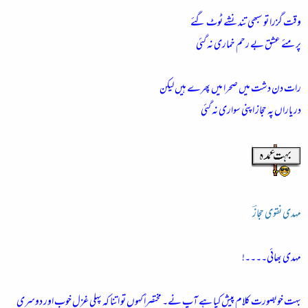
وقت گزرا تو سبھی تند نشے ٹوٹ گئے
پر مئے عشق بے رحم خماری نہ گئی
رات دن دشت میں صحرا میں پھرے ہیں لیکن
در یاراں پہ حجاز اپنی سواری نہ گئی
مہدی نقوی حجازؔ
مہدی بھائی۔۔۔۔!
بہت خوبصورت کلام پیش کیا ہے آپ نے۔ مختصراً کہوں تو اتنا کہ پہلی غزل خوب اور دوسری