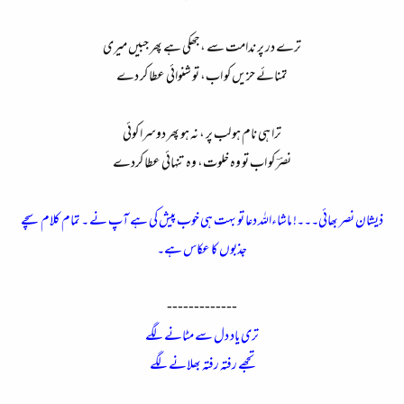
ترے در پر ندامت سے ،جھکی ہے پھر جبیں میری​
تمنائے حزیں کو اب، تو شنوائی عطا کر دے​
ترا ہی نام ہو لب پر ، نہ ہو پھر دوسرا کوئی​
نصرؔ کو اب تو وہ خلوت، وہ تنہائی عطا کردے​
ذیشان نصر بھائی۔۔۔! ماشاءاللہ دعا تو بہت ہی خوب پیش کی ہے آپ نے ۔ تمام کلام سچے
جذبوں کا عکاس ہے۔
-------------​
تری یاد دل سے مٹانے لگے
تجھے رفتہ رفتہ بھلانے لگے