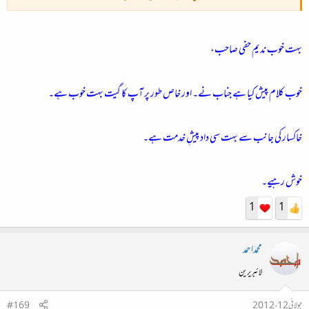
ہاتھوں سے سنوارا ہے اپنے اس قفس کی ساری اینٹوں کو
ہمیں جہاں سنبھلنا ہوتا ہے اک نئی خطا ہو جاتی ہے
بہت خوب ندیم حفی صاحب،
وہ شخص کہ جس کی آنکھوں میں اک عجب سی الجھن رہتی ہے
جو بات بھی اس کی نسبت ہو وہ حرفِ ثنا ء ہو جاتی ہے
خوب کلام پیش کیا ہے جناب نے۔ اور خاص طور پر آپ کا گیت بہت خوب ہے۔
بہت خوب کیا بات ہے۔
خاکسار کی جانب سے بہت سی داد پیشِ خدمت ہے۔
سرابِ عشق کی کیا کہیے ہر گام پہ منزل ملتی ہے
خوش رہیے۔
پر دشت نوردی میں اکثر روح آبلہ پا ہو جاتی ہے
1
1
دنیا کی عدالت بھی ہم کو اب تلک سمجھ نہ آئی ہے
اک بار جو کوئی جرم کرے ہر بار سزا ہو جاتی ہے
محمداحمد
لائبریرین
جولائی 12، 2012
#169