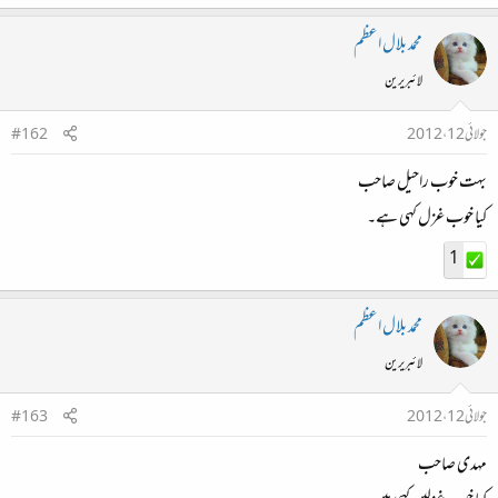
عشق کرتے ہیں لوگ بھی راحیلؔ​
محمد بلال اعظم
ہم روایت شکن، روایت ساز​
لائبریرین
والسلام۔​
جولائی 12، 2012
#162
بہت خوب راحیل صاحب
کیا خوب غزل کہی ہے۔
1
محمد بلال اعظم
لائبریرین
جولائی 12، 2012
#163
مہدی صاحب