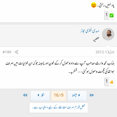
یاد نہیں رہتی۔
آپ کی توجہ کا بہت شکریہ​
والسلام​
1
مہدی نقوی حجاز
محفلین
جولائی 13، 2012
#180
جناب محمد وارث صاحب آپ سے داد وصول کرکے خون اور پسینہ جو کہ ان غزلیات میں صرف
ہوا تھا کی قیمت وصول ہو گئی،،، شکریہ۔
1
Last
First
پچھلا
9 از 16
اگلا
محفل فورم صرف مطالعے کے لیے دستیاب ہے۔