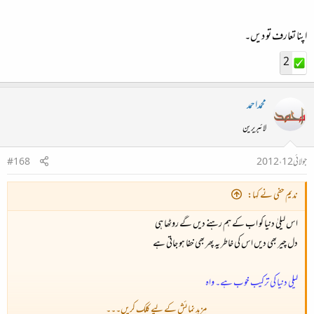
اپنا تعارف تو دیں۔
2
محمداحمد
لائبریرین
جولائی 12، 2012
#168
ندیم حفی نے کہا:
اس لیلیٰ دنیا کو اب کے ہم رہنے دیں گے روٹھا ہی
دل چیر بھی دیں اس کی خاطر یہ پھر بھی خفا ہو جاتی ہے
لیلی دنیا کی ترکیب خوب ہے۔ واہ
مزید نمائش کے لیے کلک کریں۔۔۔