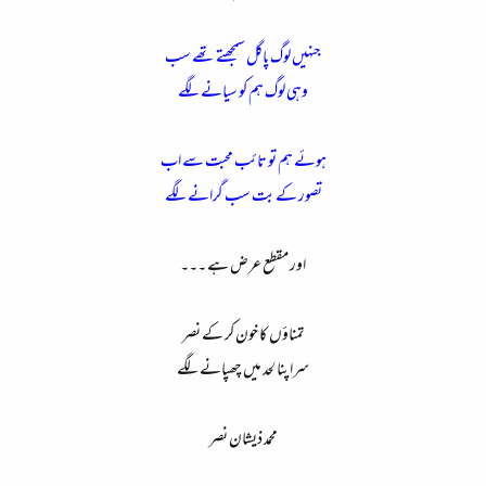
جنہیں لوگ پاگل سمجھتے تھے سب
وہی لوگ ہم کو سیانے لگے
ہوئے ہم تو تائب محبت سے اب
تصور کے بت سب گرانے لگے
اور مقطع عرض ہے ۔۔۔​
تمناؤں کا خون کر کے نصر​
سراپنا لحد میں چھپانے لگے​
محمد ذیشان نصر​