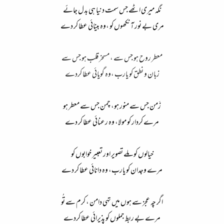
نگہ میری اٹھے جس سمت دنیا ہی بدل جائے​
مری بے نور آنکھوں کو ،وہ بینائی عطا کر دے​
معطر روح ہو جس سے ، مسخر قلب ہو جس سے
زبان و نطق کو یارب ،وہ گویائی عطا کردے
زَمن جس سے منور ہو، چمن جس سے معطر ہو​
مرے کردار کو مولا، وہ رعنائی عطا کر دے​
خیالوں کو ملے تصویر اور تعبیر خوابوں کو​
مرے وجدان کو یارب، وہ دانائی عطا کر دے​
اگر چہ عجز سے ہوں میں تہی دامن ، کرم سے تُو​
مرے بے ربط جملوں کو پذیرائی عطا کردے​