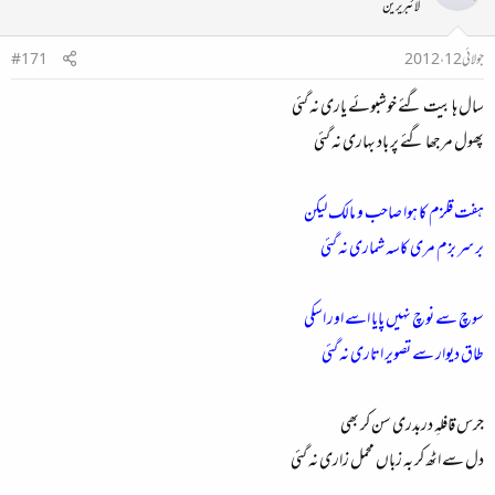
لائبریرین
عشق کرتے ہیں لوگ بھی راحیلؔ
جولائی 12، 2012
#171
ہم روایت شکن، روایت ساز
سال ہا بیت گئے خوشبوئے یاری نہ گئی
والسلام۔​
پھول مرجھا گئے پر باد بہاری نہ گئی
ہفت قلزم کا ہوا صاحب و مالک لیکن
بر سر بزم مری کاسہ شماری نہ گئی
سوچ سے نوچ نہیں پایا اسے اور اسکی
طاق دیوار سے تصویر اتاری نہ گئی
جرس قافلہِ دربدری سن کر بھی
دل سے اٹھ کر بہ زباں محمل زاری نہ گئی