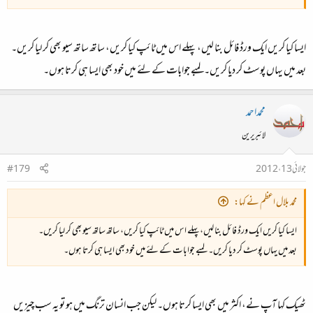
کہیں گے چور اب خود کو نگہباں ہم نہیں ہونگے​
ایسا کیا کریں ایک ورڈ فائل بنا لیں، پہلے اس میں ٹائپ کیا کریں، ساتھ ساتھ سیو بھی کر لیا کریں۔
ہوا کھوئینگے اپنی جب سلیماں ہم نہیں ہونگے​
بعد میں یہاں پوسٹ کر دیا کریں۔ لمبے جوابات کے لئے میں خود بھی ایسا ہی کرتا ہوں۔
رہوگے ہم سے تم کب تک گریزاں ہم نہیں ہونگے​
محمداحمد
حسینوں در بدر تم ہوگے ارزاں ہم نہیں ہونگے​
لائبریرین
رہے گر کفر سے مل کر مسلماں ہم نہیں ہونگے​
جولائی 13، 2012
#179
کسی تدبیر سے بھی پاک داماں ہم نہیں ہونگے​
محمد بلال اعظم نے کہا:
اگر تائب غریقِ بحرِ عصیاں ہم نہیں ہونگے​
حبیبِ کبریا کے زیرِ داماں ہم نہیں ہونگے​
ایسا کیا کریں ایک ورڈ فائل بنا لیں، پہلے اس میں ٹائپ کیا کریں، ساتھ ساتھ سیو بھی کر لیا کریں۔
بعد میں یہاں پوسٹ کر دیا کریں۔ لمبے جوابات کے لئے میں خود بھی ایسا ہی کرتا ہوں۔
کہیں گے خود کو ہم مسلم مسلماں ہم نہیں ہونگے​
بمع اب اعتمادِ اہلِ برہاں ہم نہیں ہونگے​
ٹھیک کہا آپ نے، اکثر میں بھی ایسا کرتا ہوں۔ لیکن جب انسان ترنگ میں ہو تو یہ سب چیزیں