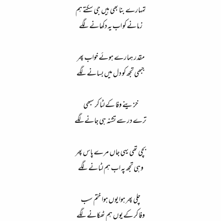
تمہارے بنا بھی ہیں جی سکتے ہم​
زمانے کو اب یہ دکھانے لگے​
مقدر ہمارے ہوئے خواب پھر​
جبھی تجھ کو دل میں بسانے لگے​
خزینے وفا کے لٹا کر سبھی​
ترے در سے تشنہ ہی جانےلگے​
بچی تھی یہی جاں مرے پاس پھر​
وہی تجھ پہ اب ہم لٹانے لگے​
چلی پھر ہوا یوں ہوا ختم سب​
وفا کر کے یوں ہم ٹھکانے لگے​