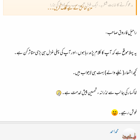
مدعو کرنے کا نہایت شکریہ۔ ایک غزل آپ سب کے ذوق کی نذر!
مزید نمائش کے لیے کلک کریں۔۔۔
ہونے والی ہے بزمِ نو آغاز​
بج اٹھے ہیں سبھی سنے ہوئے ساز​
راحیل فاروق صاحب،
عشق اکیسویں صدی میں ہے
یہ پہلا موقع ہے کہ آپ کا کلام پڑھ رہا ہوں، اور آپ کی پہلی غزل ہی بڑی متاثر کن ہے۔
وہی راہیں، وہی نشیب و فراز
کچھ اشعار (نیلے والے) بہت ہی لاجواب ہیں۔
اس نے پھر سنگِ آستاں بدلا
ہم نے رکھ دی وہی جبینِ نیاز
خاکسار کی جانب سے نذرانہ ء تحسین پیشِ خدمت ہے۔
دور تھا ہر کسی سے ہر کوئی
دی کسی نے قریب سے آواز
خوش رہیے۔
بندہ پرور کو یہ نہ تھا معلوم​
محمداحمد
بندے مانگیں گے بندگی کا جواز​