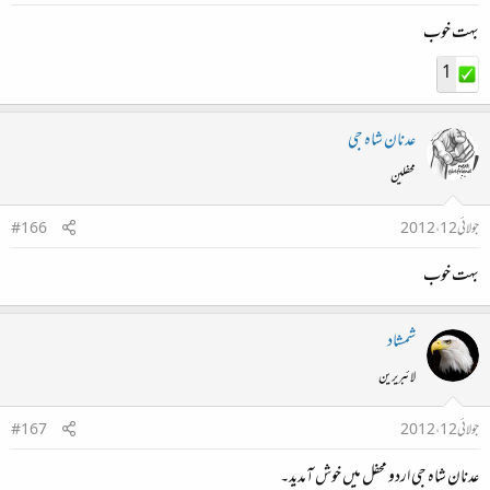
بہت خوب
1
عدنان شاہ جی
محفلین
جولائی 12، 2012
#166
بہت خوب
شمشاد
لائبریرین
جولائی 12، 2012
#167
عدنان شاہ جی اردو محفل میں خوش آمدید۔