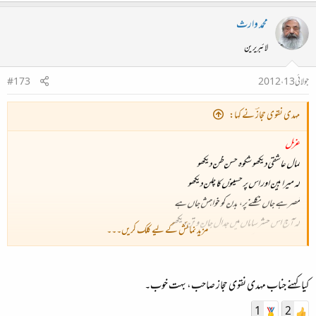
محمد وارث
لائبریرین
جولائی 13، 2012
#173
مہدی نقوی حجازؔ نے کہا:
غزل
کمال عاشقی دیکھو شکوہ حسن ظن دیکھو
کہ میرا بِین اور اس پر حسینوں کا چلن دیکھو
مُصر ہے جاں نکلنے پر، بدن کو خواہش جاں ہے
کہ آج اس حشر ساماں میں جدال جان و تن دیکھو
مزید نمائش کے لیے کلک کریں۔۔۔
کمر تو ہے نہیں اس کی، جو ہے سو وہ بھی خاکی ہے
صنم کو دیکھ کر بے جا جلال بت شکن دیکھو
کلام شوق سے میرے جہان سوز خنداں ہے
کیا کہنے جناب مہدی نقوی حجاز صاحب، بہت خوب۔
کہ عرش و ماہ و کوہ و
دشت
و دریا و چمن دیکھو
1
2