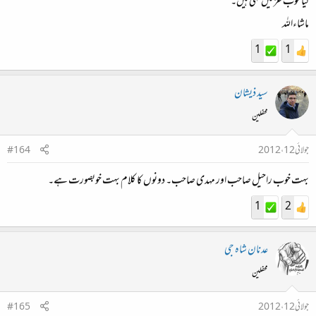
کیا خوب غزلیں کہی ہیں۔
ماشاءاللہ
1
1
سید ذیشان
محفلین
جولائی 12، 2012
#164
بہت خوب راحیل صاحب اور مہدی صاحب۔ دونوں کا کلام بہت خوبصورت ہے۔
1
2
عدنان شاہ جی
محفلین
جولائی 12، 2012
#165