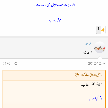
واہ ، بہت خوب غزل بھی خوب ہے۔
خوش رہے۔
1
محمداحمد
لائبریرین
جولائی 12، 2012
#170
راحیل فاروق نے کہا:
السلامُ علیکم، احباب۔
وعلیکم السلام