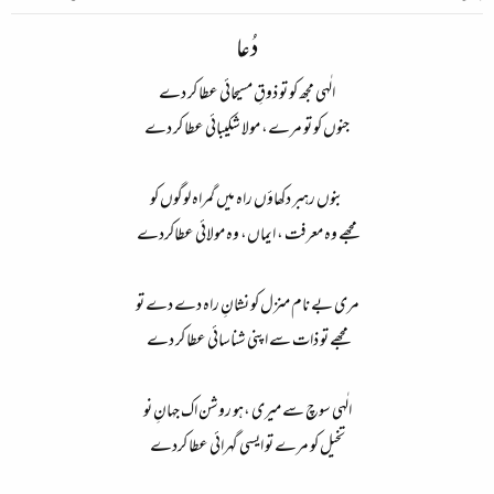
دُعا
الٰہی مجھ کو تو ذوقِ مسیحائی عطا کر دے​
جنوں کو تو مرے، مولا شکیبائی عطا کر دے​
بنوں رہبر دکھاؤں راہ میں گمراہ لوگوں کو​
مجھے وہ معرفت ، ایماں، وہ مولائی عطاکردے​
مری بے نام منزل کو نشانِ راہ دے دے تو​
مجھے تو ذات سے اپنی شناسائی عطا کر دے​
الٰہی سوچ سے میری ،ہو روشن اک جہانِ نو​
تخیل کو مرے تو ایسی گہرائی عطا کردے​