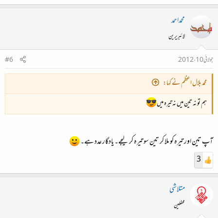
محمداحمد
لائبریرین
جولائی 10، 2012
#6
محمد بلال اعظم نے کہا:
ہم تو نہ تین میں نہ تیرہ میں
آپ تین اور تیرہ کو ملا کر تین سو تیرہ کر لیجے۔ یادگار عدد ہے۔
3
متلاشی
محفلین