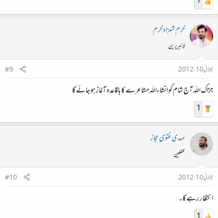
1
خرم شہزاد خرم
لائبریرین
جولائی 10، 2012
#9
جزاک اللہ آج شام کو انشاءاللہ مشاعرے کا باقاعدہ آغاز ہو جائے گا
1
مہدی نقوی حجاز
محفلین
جولائی 10، 2012
#10
انتظار رہے گا۔
1