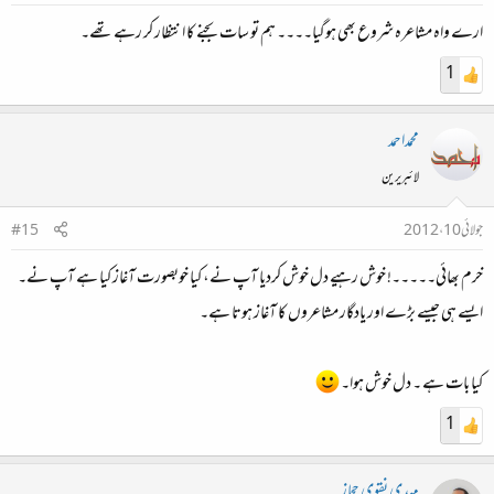
ارے واہ مشاعرہ شروع بھی ہوگیا۔۔۔۔ ہم تو سات بجنے کا انتظار کر رہے تھے۔
1
محمداحمد
لائبریرین
جولائی 10، 2012
#15
خرم بھائی۔۔۔۔۔! خوش رہیے دل خوش کردیا آپ نے، کیا خوبصورت آغاز کیا ہے آپ نے۔
ایسے ہی جیسے بڑے اور یادگار مشاعروں کا آغاز ہوتا ہے۔
کیا بات ہے ۔ دل خوش ہوا۔
1
مہدی نقوی حجاز