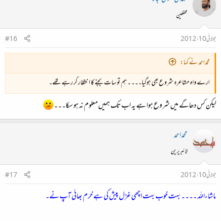
محفلین
جولائی 10، 2012
#16
محمداحمد نے کہا:
ارے واہ مشاعرہ شروع بھی ہوگیا۔۔۔ ۔ ہم تو سات بجنے کا انتظار کر رہے تھے۔
لیکن کس دھاگے میں شروع ہوا ہے یہ اب تک ہمیں معلوم نہ ہو سکا۔۔۔
محمداحمد
لائبریرین
جولائی 10، 2012
#17
ماشاءاللہ ۔۔۔۔ بہت خوب بہت اچھی غزل پیش کی ہے خرم بھائی آپ نے۔