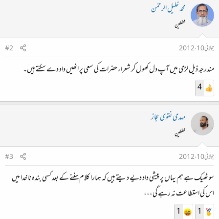
محمد خلیل الرحمٰن
محفلین
جولائی 10، 2012
#2
مندرجہ ذیل لڑی میں آپ دل کھول کر شعراء حضرات کی سعی پر انھیں داد دے سکتے ہیں۔
4
مہدی نقوی حجاز
محفلین
جولائی 10، 2012
#3
سو ٹھیک ہے ہم یہاں پر پیشی داد دیے دیتے ہیں کہ ہمارا کلام سننے کے بعد کسی بندہ نا خدا میں
اس کی استطاعت نہ رہے گی،،،
1
1