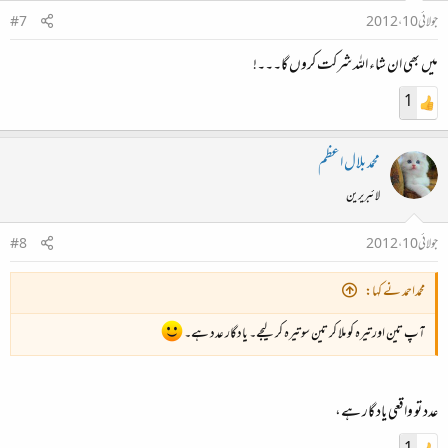
جولائی 10، 2012
#7
میں بھی ان شاء اللہ شرکت کروں گا۔۔۔!
1
محمد بلال اعظم
لائبریرین
جولائی 10، 2012
#8
محمداحمد نے کہا:
آپ تین اور تیرہ کو ملا کر تین سو تیرہ کر لیجے۔ یادگار عدد ہے۔
عدد تو واقعی یاد گار ہے،