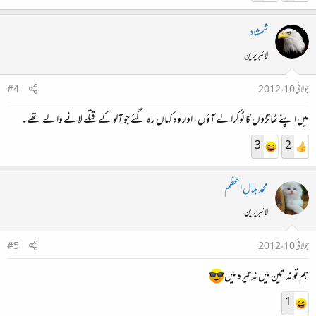
شمشاد
لائبریرین
جولائی 10، 2012
#4
میں اپنے ٹماتڑوں کا ٹوکرا لے آؤں، اور وہ کہاں رہ گئے جو آلو کے قتلے لانے والے تھے۔
3
2
محمد بلال اعظم
لائبریرین
جولائی 10، 2012
#5
ہم تو نہ تین میں نہ تیرہ میں
1