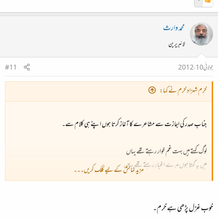
محمد وارث
لائبریرین
جولائی 10، 2012
#11
خرم شہزاد خرم نے کہا:
جنابِ صدر کی اجازت سے مشاعرے کا آغاز کرتا ہوں اپنے ہی کلام سے۔​
لوگ کہتے ہیں بہت غم خوار رہتے تھے یہاں​
میں یہ کہتا ہوں مرے اغیار رہتے تھے یہاں​
مزید نمائش کے لیے کلک کریں۔۔۔
چاند سورج رات دن بارش زمیں بادل فلک​
خوب غزل پڑھی ہے خرم۔