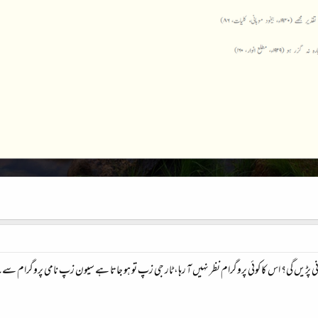
ی پڑیں گی؟ اس کا کوئی پروگرام نظر نہیں آ رہا، ٹار جی زپ تو ہو جاتا ہے سیون زپ نامی پروگرام سے۔ یہ