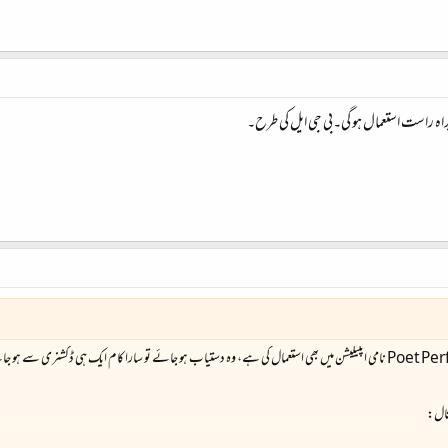
اہ راست استعمال ہو گی۔بی جی ایل کی طرح۔
ثال: