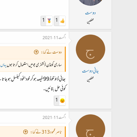
دوست
1
1
محفلین
اگست 11، 2021
ج
دوست نے کہا:
ساری گولڈن ڈکشنری جو میں استعمال کرتا ہوں
یہاں
م
جانی دوست
بھائی ڈاؤنلوڈ 99 فیصد ہو کر خود بخود کینسل ہو جاتا ہے ۔10 مرتبہ کوشش کر چکا ہوں۔
محفلین
کوئی حل بتائیں۔
1
اگست 11، 2021
ج
ناصر محمود 313 نے کہا: