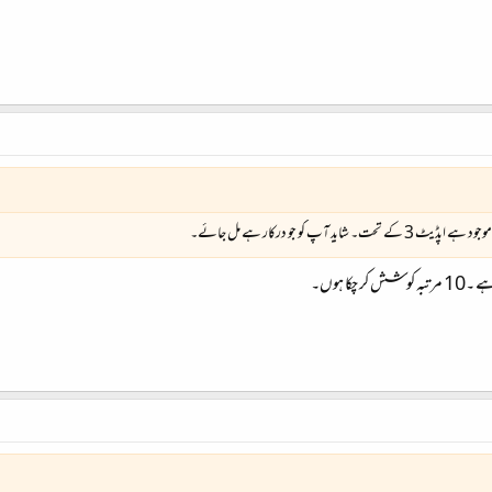
وجود ہے اپڈیٹ 3 کے تحت۔ شاید آپ کو جو درکار ہے مل جائے۔