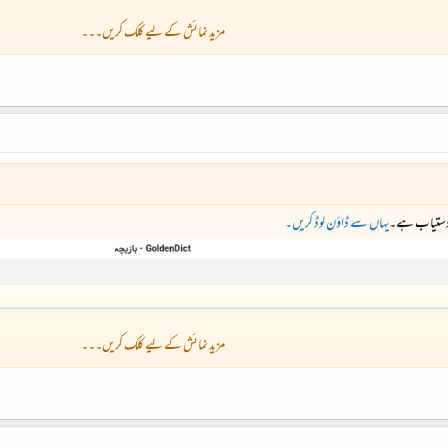
مزید نمائش کے لیے کلک کریں۔۔۔
 دستیاب ہے۔
یہاں سے ڈاؤن لوڈ کریں۔
مزید نمائش کے لیے کلک کریں۔۔۔
beating; a blow, bruise; great fatigue; crushing sorrow;