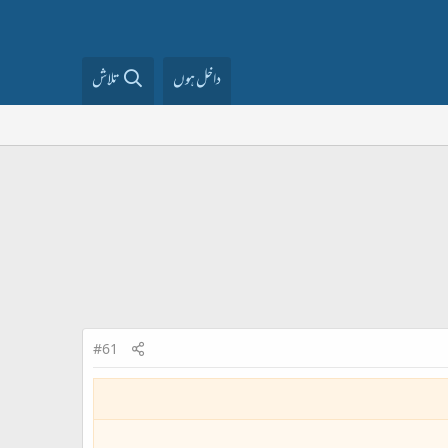
داخل ہوں
تلاش
#61