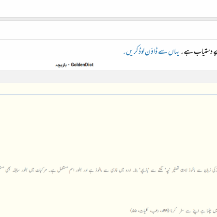
یے دستیاب ہے۔
یہاں سے ڈاؤن لوڈ کریں۔