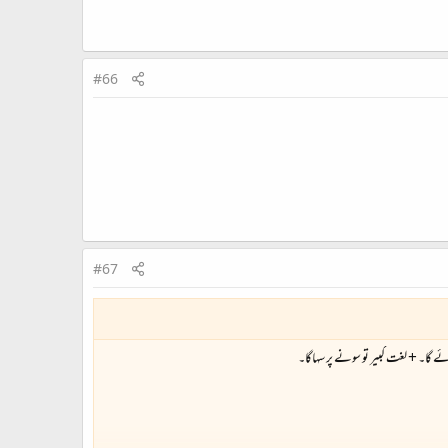
#66
#67