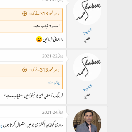
جولائی 22، 2021
ناصر محمود 313 نے کہا:
کوفْت آمیز، کوفْت کاری، کوفْت کُوب، کوفْت گَر، ک
اب یہ دستیاب ہے۔
شکیب
راہنمائی فرمائیں
محفلین
جولائی 22، 2021
ناصر محمود 313 نے کہا:
یہاں سے
شکیب
فرہنگ آصفیہ بھی یونیکوڈ میں دستیاب ہے؟
محفلین
جولائی 24، 2021
ساری گولڈن ڈکشنری جو میں استعمال کرتا ہوں
یہ