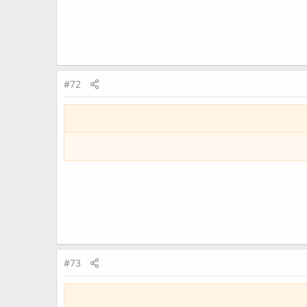
#72
#73