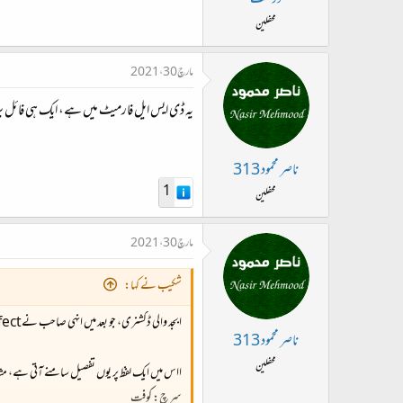
محفلین
مارچ 30، 2021
یہ ڈی ایس ایل فارمیٹ میں ہے، ایک ہی فائل بر
ناصر محمود 313
1
محفلین
مارچ 30، 2021
شکیب نے کہا:
ابجد والی ڈکشنری، جو بعد میں انہی صاحب نےPoet Perfect نامی اپلیکیشن میں بھی استعمال کی ہے، وہ دستیاب ہو جائے تو سارا کام ایک ہی ڈکشنری سے ہو جائے گا۔ + لغت کبیر تو سونے پر سہاگا۔
ناصر محمود 313
محفلین
ااس میں ایک لفظ پر یوں تفصیل سامنے آتی ہے، م
سرچ: کوفت