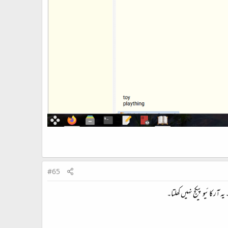
#65
 آرکائیو پیکج نہیں کھلتا۔