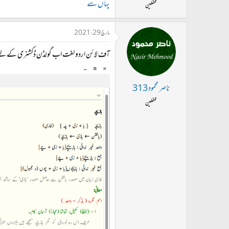
یہاں سے
محفلین
مارچ 29، 2021
آف لائن اردو لغت اب گولڈن ڈکشنری کے ل
ناصر محمود 313
محفلین