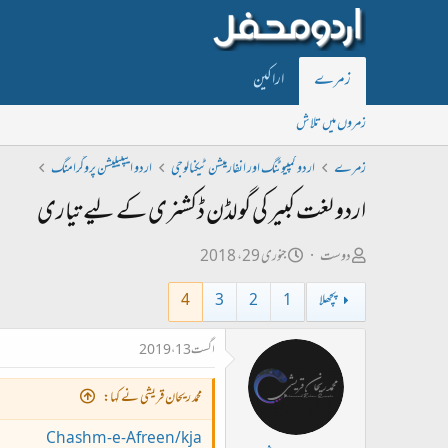
زمرے
اراکین
زمروں میں تلاش
زمرے
اردو کمپیوٹنگ اور انفارمیشن ٹیکنالوجی
اردو ایپلیکیشن پروگرامنگ
اردو لغت کبیر کی گولڈن ڈکشنری کے لیے تیاری
ص
ت
دوست
جنوری 29، 2018
ا
ا
پچھلا
1
2
3
4
ح
ر
ب
ی
اگست 13، 2019
ل
خ
ڑ
ا
محمد ریحان قریشی نے کہا:
ی
ب
Chashm-e-Afreen/kja