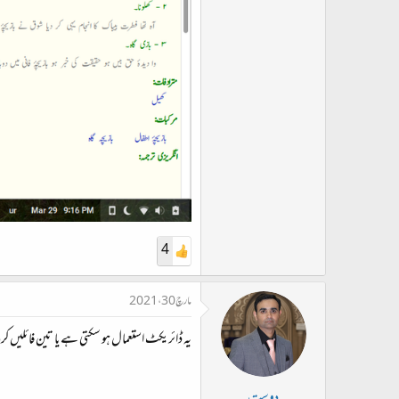
4
مارچ 30، 2021
یہ ڈائریکٹ استعمال ہو سکتی ہے یا تین فائلیں کرن
دوست