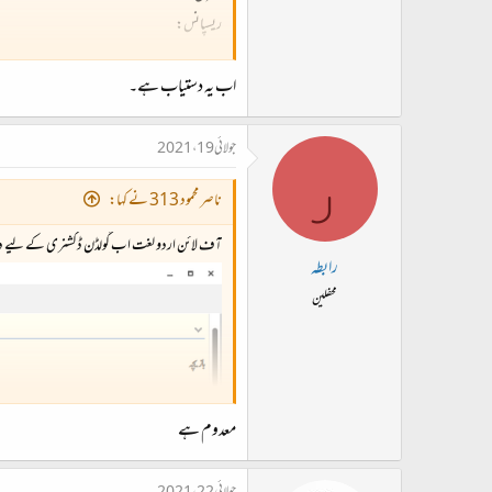
ریسپانس:
کوفت
اب یہ دستیاب ہے۔
کوفْت {کوفْت (واؤ مجہول)} (فارسی)
جولائی 19، 2021
ر
اسم کیفیت
ناصر محمود 313 نے کہا:
معانی
آف لائن اردو لغت اب گولڈن ڈکشنری کے لیے
رابطہ
محفلین
1. ضرب لگانا، کوٹنا، کٹائی، ٹھکائی، ضرب، کبیدگی، کبیدگی خاطر، رنجیدگی۔
انگریزی ترجمہ
 grief, sadness, pain, anguish
معدوم ہے
مرکبات