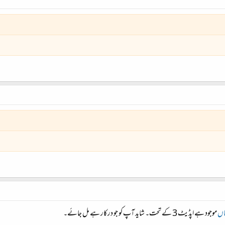
وفْت گَری
اں
موجود ہے اپڈیٹ 3 کے تحت۔ شاید آپ کو جو درکار ہے مل جائے۔