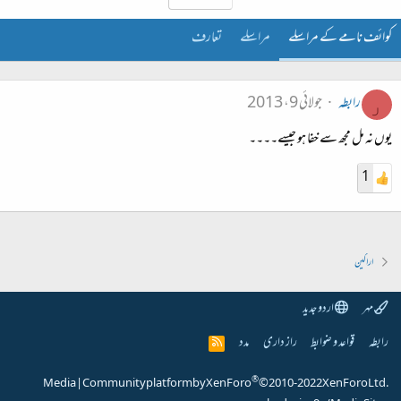
کوائف نامے کے مراسلے
مراسلے
تعارف
رابطہ
جولائی 9، 2013
ر
یوں نہ مل مجھ سے خفا ہو جیسے۔۔۔۔
1
اراکین
مہر
اردو جدید
رابطہ
قواعد و ضوابط
راز داری
مدد
R
S
S
®
Media
|
Community platform by XenForo
© 2010-2022 XenForo Ltd.