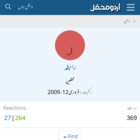
داخل ہوں
اراکین
ر
رابطہ
محفلین
رکنیت
فروری 12، 2009
مراسلے
Reactions
27
264
369
Find