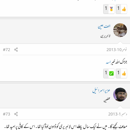
1
1
الف عین
لائبریرین
نومبر 10، 2013
#72
جزاک اللہ خیر
اسد
1
1
عزیر اسرائیل
محفلین
دسمبر 1، 2013
#73
معاف کیجئے گا۔ میں نے ایک سال پہلے اس لائبریری کو ڈاون لوڈ کیا تھا۔ اس کے کافی پر امید تھا۔