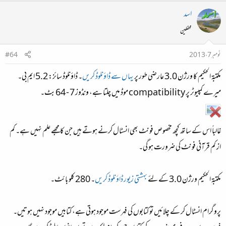
اسد
محفلین
نومبر 7، 2013
#64
مکتبة الحکیم کا ورژن 3.0 عارضی طور پر
یہاں سے ڈاؤنلوڈ کریں
۔ ڈاؤنلوڈ سائز: 5.2 ایم بی۔
میرے کمپیوٹر پر compatibility موڈ میں چلتا ہے، ونڈوز 7 - 64 بٹ۔
غالباً اس کے ساتھ کچھ مخصوص فونٹ بھی انسٹال کرنے ہوتے ہیں جن کا مجھے علم نہیں ہے۔ کم
از کم قرآنی فونٹ کی ضرورت ہو گی۔
مکتبة الحکیم ورژن 3.0 کے لئے
بہشتی زیور ڈاؤنلوڈ کریں
۔ 280 کلو بائٹ۔
پروگرام انسٹال کر کے چلائیں تو کتابوں کی فہرست موجود ہوتی ہے، کتابیں موجود نہیں ہوتیں۔