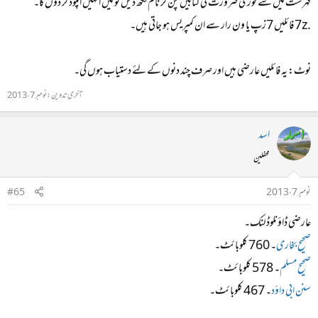
فہرست میں سے فوری ضرورت کی کتابیں چن کر نام لکھ دیں تو میں انہیں اپلوڈ کر دوں گا۔
.7z فائلیں 7زپ یا ون رار سے ان کمپریس ہو جاتی ہیں۔
نوٹ: یہ فائلیں عارضی ہیں اور صرف چند دنوں کے لئے دستیاب ہوں گی۔
آخری تدوین:
نومبر 7، 2013
اسد
محفلین
نومبر 7، 2013
#65
عارضی ڈاؤنلوڈ لنک۔
صحیح بخاری
۔ 760 کلوبائٹ۔
صحیح مسلم
۔ 578 کلوبائٹ۔
سنن ابی داؤد
۔ 467 کلوبائٹ۔