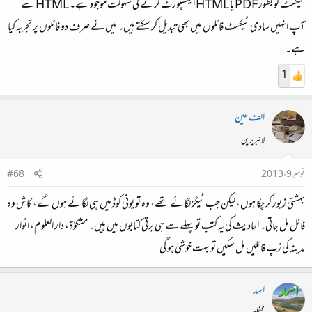
ٹیکسٹ کو بطور PDF یا HTML ایکسپورٹ کرنے کی سہولت موجود ہے۔ HTML سے
آپ انہیں سادی ٹیکسٹ فائلوں میں بھی تبدیل کر سکتے ہیں۔ میں نے صرف دو فائلوں پر تجربہ کیا
ہے۔
1
الف عین
لائبریرین
نومبر 9، 2013
#68
بہشتی زیور کر چکا ہوں، لیکن جب ٹیگز لگائے تھے، وہ تو یونی کوڈ میں ہی لگائے ہوں گے، کاش وہ
فائل مل جاتی۔ احادیث کی یہ کتب تو پہلے سے ہی برقی کتابوں میں ہیں۔ مشکوٰۃ، دار العلوم، انوار
مدینہ کی زپ فائلیں مل سکیں تو بہت خوشی ہو گی
اسد