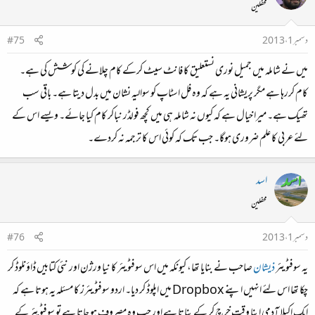
محفلین
دسمبر 1، 2013
#75
میں نے شاملہ میں جمیل نوری نستعلیق کا فانٹ سیٹ کرکے کام چلانے کی کوشش کی ہے۔
کام کررہا ہے مگر پریشانی یہ ہے کہ وہ فل اسٹاپ کو سوالیہ نشان میں بدل دیتا ہے۔ باقی سب
تھیک ہے۔ میرا خیال ہے کہ کیوں نہ شاملہ ہی میں کچھ فولڈر نباکر کام کیا جائے۔ ویسے اس کے
لئے عربی کا علم ضروری ہوگا۔ جب تک کہ کوئی اس کا ترجمہ نہ کردے۔
اسد
محفلین
دسمبر 1، 2013
#76
یہ سوفٹویئر
ذیشان
صاحب نے بنایا تھا، کیونکہ میں اس سوفٹویئر کا نیا ورژن اور نئی کتابیں ڈاؤنلوڈ کر
چکا تھا اس لئے انہیں اپنے Dropbox میں اپلوڈ کر دیا۔ اردو سوفٹویئرز کا مسئلہ یہ ہوتا ہے کہ
ایک اکیلا آدمی اپنا وقت خرچ کر کے بناتا ہے اور جب وہ مصروف ہو جاتا ہے تو سوفٹویئر کے