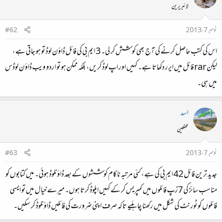
لائبریرین
نومبر 7، 2013
#62
اس کی کتب حاصل کرنے کی آج بھی کوشش کر لی۔ 3 ایم بی کی فائل ڈاؤن لوڈ تو ہو جاتی ہے،
لیکن rar فائل میں ایرر دکھاتا ہے۔ کہیں اور اپ لوڈ کریں، بلکہ ممکن ہو تو اردو ویب ڈاؤن لوڈس
میں ہی۔
اسد
محفلین
نومبر 7، 2013
#63
جدید ترین فائل 42 ایم بی کی ہے، کئی مرتبہ ناکام کوششوں کے بعد ڈاؤنلوڈ ہوئی۔ میں کتابوں کو
مناسب سائز کی 7زپ فائلوں میں کمپریس کر کے کہیں اپلوڈ کرتا ہوں۔ میرے خیال میں تو ایسی
فائلوں کو ٹورنٹ کی شکل میں رکھنا چاہئیے تاکہ صرف اپنی ضرورت کی فائلیں ڈاؤنلوڈ کر سکیں۔