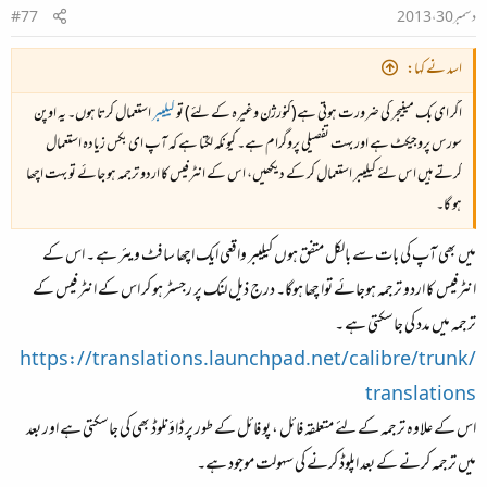
دسمبر 30، 2013
#77
اسد نے کہا:
اگر ای بک مینیجر کی ضرورت ہوتی ہے(کنورژن وغیرہ کے لئے) تو
کیلیبر
استعمال کرتا ہوں۔ یہ اوپن
سورس پروجیکٹ ہے اور بہت تفصیلی پروگرام ہے۔ کیونکہ لگتا ہے کہ آپ ای بکس زیادہ استعمال
کرتے ہیں اس لئے کیلیبر استعمال کر کے دیکھیں، اس کے انٹرفیس کا اردو ترجمہ ہو جائے تو بہت اچھا
ہو گا۔
میں بھی آپ کی بات سے بالکل متفق ہوں کیلیبر واقعی ایک اچھا سافٹ ویئر ہے ۔ اس کے
انٹرفیس کا اردو ترجمہ ہوجائے توا چھا ہوگا۔ درج ذیل لنک پر رجسٹر ہو کر اس کے انٹر فیس کے
ترجمہ میں مدد کی جاسکتی ہے ۔
https://translations.launchpad.net/calibre/trunk/
translations
اس کے علاوہ ترجمہ کے لئے متعلقہ فائل ، پو فائل کے طور پر ڈاؤنلوڈ بھی کی جاسکتی ہے اور بعد
میں ترجمہ کرنے کے بعد اپلوڈ کرنے کی سہولت موجود ہے۔