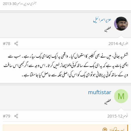
آخری تدوین:
دسمبر 30، 2013
عزیر اسرائیل
محفلین
جنوری 4، 2014
#78
شکریہ بھائی، میں نے بھی کیلیبر کا استعمال کیا۔ واقعی یہ ایک اچھا ای بک ریڈر ہے۔ سب سے
اچھی بات یہ ہے کہ یہ ای بک کے ساتھ کوئی چھڑچھاڑ نہیں کرتا۔ اس وجہ سے اگر کبھی اس سافٹ
ویر کے ساتھ کوئی پریشانی ہوتو ای بک کو اس کی اصلی جگہ سے حاصل کیا جاسکتا ہے۔
muftistar
M
محفلین
نومبر 12، 2015
#79
اسد نے کہا: