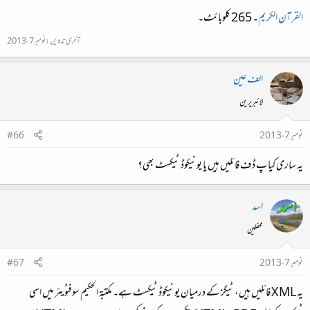
القرآن الكريم
۔ 265 کلوبائٹ۔
آخری تدوین:
نومبر 7، 2013
الف عین
لائبریرین
نومبر 7، 2013
#66
یہ ساری کیا پ ڈ ف فائلیں ہیں یا یونیکوڈ ٹیکسٹ بھی؟
اسد
محفلین
نومبر 7، 2013
#67
یہ XML فائلیں ہیں، ٹیگز کے درمیان یونیکوڈ ٹیکسٹ ہے۔ مکتبة الحکیم سوفٹویئر میں اسی