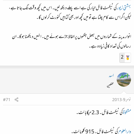
بہشتی زیور
کی ٹیکسٹ فائل تیار کی ہے اسے پہلے دیکھ لیں۔ اس میں کچھ وقت لگ جاتا ہے،
لیکن اگر اس سے کام چلتا ہے تو میں کچھ اور بھی کتابیں کنورٹ کر لوں گا۔
انوار مدینہ کے شماروں میں بعض جگہوں پر الفاظ جڑے ہوئے ہیں۔ انہیں دیکھنا ہو گا۔ ان
رسالوں کی تعداد کافی زیادہ ہے۔
2
اسد
محفلین
نومبر 9، 2013
#71
مشکوٰۃ
کی ٹیکسٹ فائل۔ 2.3 میگابائٹ۔
دار العلوم
کی ٹیکسٹ فائل۔ 915 کلوبائٹ۔