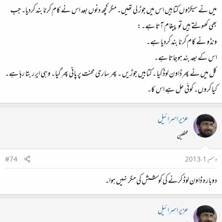
میں نے سیکڑوں کتابیں اس میں جوڑ لی تھیں۔ مگر کچھ دنوں بعد اس نے کام کرنا بند کردیا۔ جب
بھی کھولتے ہیں تو پیغام آتا ہے۔:
ونڈو نے کام کرنا بند کردیا ہے۔
اس کے بعد بند ہوجاتا ہے۔
کل میں نے پھر ڈاون لوڈ کیا ۔ کتابیں جوڑیں ۔ پھر ساری محنت پر پانی پھر گیا۔ وہی ایرر بتا رہا ہے۔
کیا کروں۔ کوئی حل ہے اس کا۔
عزیر اسرائیل
محفلین
دسمبر 1، 2013
#74
دوبارہ ڈاون لوڈ کرنے کی کوشش کی مگر نہیں ہوا۔
عزیر اسرائیل