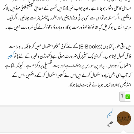
مسائل کا حل دشوار ہو جاتا ہے۔ اوپر جواب نمبر 64 میں تصویر کے مطابق کمپیٹیبیلیٹی موڈ میں چلا کر
دیکھیں، اگر مسئلہ ہو تو اس سے بھی پرانی ونڈوز چنیں اور بطور ایڈینسٹریٹر اسے چلائیں۔ اگر ایک
مرتبہ انسٹال ہو کر چل گیا تھا تو ڈاؤنلوڈ درست ہو گا، دوبارہ ڈاؤنلوڈ کرنے کی ضرورت نہیں ہے۔
میں ذاتی طور پر کتابوں (E-Books) کے لئے کوئی مینیجر استعمال نہیں کرتا بلکہ براہِ راست
فائل کھول لیتا ہوں۔ اگر ای بک مینیجر کی ضرورت ہوتی ہے(کنورژن وغیرہ کے لئے) تو
کیلیبر
استعمال کرتا ہوں۔ یہ اوپن سورس پروجیکٹ ہے اور بہت تفصیلی پروگرام ہے۔ کیونکہ لگتا ہے
کہ آپ ای بکس زیادہ استعمال کرتے ہیں اس لئے کیلیبر استعمال کر کے دیکھیں، اس کے
انٹرفیس کا اردو ترجمہ ہو جائے تو بہت اچھا ہو گا۔
1
طمیم
محفلین