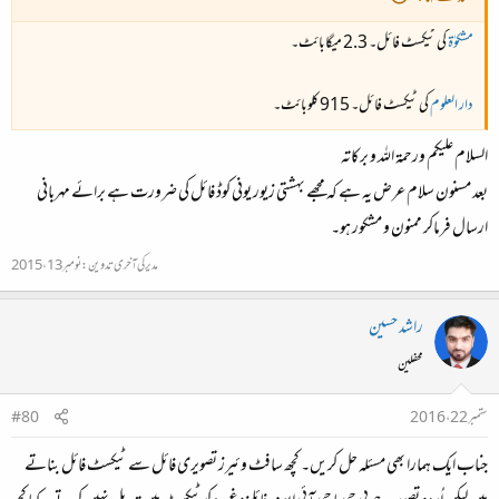
مشکوٰۃ
کی ٹیکسٹ فائل۔ 2.3 میگابائٹ۔
دار العلوم
کی ٹیکسٹ فائل۔ 915 کلوبائٹ۔
السلام علیکم ورحمۃ اللہ و برکاتہ
بعد مسنون سلام عرض یہ ہے کہ مجھے بہشتی زیور یونی کوڈ فائل کی ضرورت ہے برائے مہربانی
ارسال فرماکر ممنون و مشکور ہو۔
مدیر کی آخری تدوین:
نومبر 13، 2015
راشد حسین
محفلین
ستمبر 22، 2016
#80
جناب ایک ہمارا بھی مسئلہ حل کریں۔ کچھ سافٹ وئیرز تصویری فائل سے ٹیکسٹ فائل بناتے