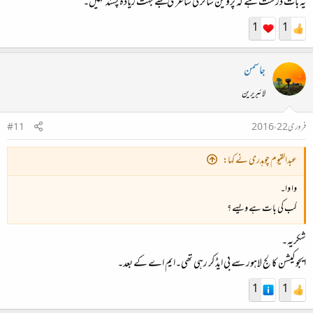
یہ بات درست ہے کہ پروین شاکر کی شاعری مجھے بہت زیادہ پسند نہیں۔
1
1
جاسمن
لائبریرین
فروری 22، 2016
#11
عبدالقیوم چوہدری نے کہا:
وا وا۔
کب کی بات ہے ویسے ؟
شکریہ۔
ایجوکیشن کالج لاہور سے بی ایڈ کر رہی تھی۔ایم اے کے بعد۔
1
1