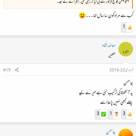
ایجوکیشن کالج لاہور سے بی ایڈ کر رہی تھی۔ایم اے کے بعد۔
کب سے مراد کون سا سال تها ۔۔۔
1
صائمہ شاہ
ص
محفلین
فروری 22، 2016
#19
جاسمن
یہ آنکھتا کی ترکیب نئی ہے میرے لیے
پہلے کبھی نہیں پڑھا اسے
3
1
3
جاسمن