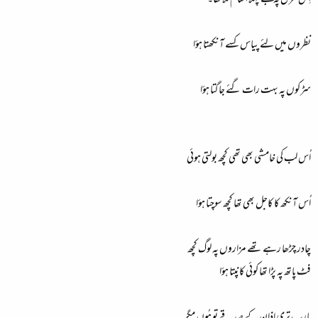
اِس غزل پہ مجھے پہلا انعام ملا تھا۔
نظروں میں لئے پیاس کسے آنکھتا ہؤا
سڑکوں پہ بہت رات گئے جاگتا ہؤا
اُس لب کی خامشی بھی تھی کچھ بولتی ہوئی
اُس آنکھ کا کاجل بھی تھا کچھ سوچتا ہؤا
چادر چڑھا رہے تھے مزاروں پہ لوگ کچھ
فٹ پاتھ پہ پڑا تھا کوئی کانپتا ہؤا