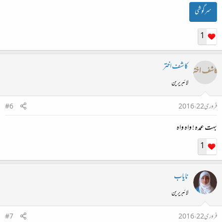
سرگوشی
1
کاشف اختر
لائبریرین
فروری 22، 2016
#6
بہت عمدہ ! واہ واہ
1
نایاب
لائبریرین
فروری 22، 2016
#7