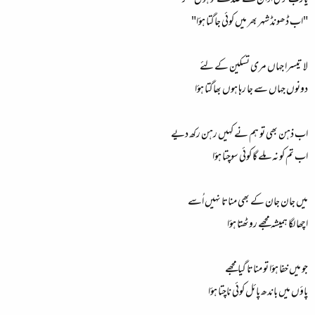
یارب تری اذان کے صدقے تو ہُوں مگر
"اب ڈھونڈ شہر بھر میں کوئی جاگتا ہؤا"
لا تیسرا جہاں مری تسکین کے لئے
دونوں جہاں سے جا رہا ہوں بھاگتا ہؤا
اب ذہن بھی تو ہم نے کہیں رہن رکھ دیے
اب تم کو نہ ملے گا کوئی سوچتا ہؤا
میں جان جان کے بھی مناتا نہیں اُسے
اچھا لگا ہمیشہ مجھے روٹھتا ہؤا
جو میں خفا ہؤا تو مناتا گیا مجھے
پاؤں میں باندھ پائل کوئی ناچتا ہؤا