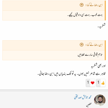
ابن رضا نے کہا:
بہت خوب۔ بہت سی داد قبول کیجیے۔
شکریہ۔
ابن رضا نے کہا:
تاہم قوافی سارے غلط ہیں
اور بھی شکریہ
ظاہر ہے شاعر نہیں ہوں۔ یہ تو تُک بندیاں ہیں ابنِ رضا بھائی۔
1
1
محمد تابش صدیقی
محفلین