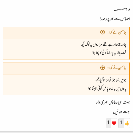
واہہہہہہہہہ
احساس سے بھرپور صدا
جاسمن نے کہا:
چادر چڑھا رہے تھے مزاروں پہ لوگ کچھ
فٹ پاتھ پہ پڑا تھا کوئی کانپتا ہؤا
جاسمن نے کہا:
جو میں خفا ہؤا تو مناتا گیا مجھے
پاؤں میں باندھ پائل کوئی ناچتا ہؤا
بہت سی دعاؤں بھری داد
بہت دعائیں
1
1