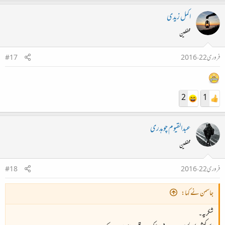
میں پیار میں بھی جیت گیا ہارتا ہؤا
اکمل زیدی
محفلین
ا
فروری 22، 2016
#17
2
1
عبدالقیوم چوہدری
محفلین
فروری 22، 2016
#18
جاسمن نے کہا:
شکریہ۔