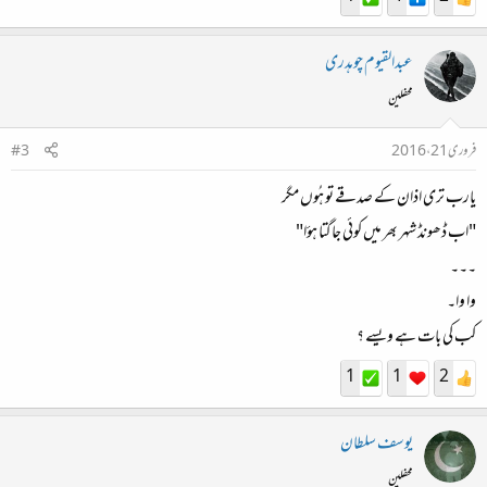
عبدالقیوم چوہدری
محفلین
فروری 21، 2016
#3
یارب تری اذان کے صدقے تو ہُوں مگر
"اب ڈھونڈ شہر بھر میں کوئی جاگتا ہؤا"
۔۔۔
وا وا۔
کب کی بات ہے ویسے ؟
1
1
2
یوسف سلطان
محفلین