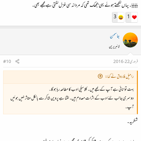
ہاہاہاہا۔یہاں لکھتے ہوئے یہی ججھک تھی کہ مردانہ سی غزل لگتی ہے مجھے بھی۔
3
1
جاسمن
لائبریرین
فروری 22، 2016
#10
راحیل فاروق نے کہا:
بہت توانائی ہے آپ کے لہجے میں۔ کلاسیکی ادب کا مطالعہ رہا ہو گا۔
دوسری جانب نئے ادب کے اثرات معدوم ہیں۔ لگتا ہے پروین شاکر سے بالکل متاثر نہیں ہوئیں
آپ۔
شکریہ۔