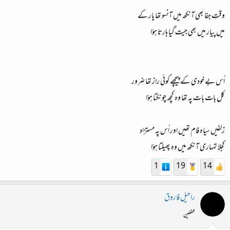
وقتِ جفا بھی آنکھ میں آنسو تھا یار کے
میں پیار میں بھی جیت گیا ہارتا ہؤا
اُس بے خودی کے پیچھے کوئی راز تھا ضرور
کل بات بات پہ تھا وہ کچھ چونکتا ہؤا
زلفیں سیاہ فام تھیں اور اُس پہ مستزاد
کجلا تمہاری آنکھ میں وہ پھیلتا ہؤا
1
19
14
راحیل فاروق
محفلین