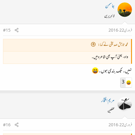
جاسمن
لائبریرین
فروری 22، 2016
#15
محمد تابش صدیقی نے کہا:
واہ، یعنی آپ بھی شاعرہ ہیں۔
نہیں۔ تُک بندی ہوں۔
3
مریم افتخار
محفلین
فروری 22، 2016
#16