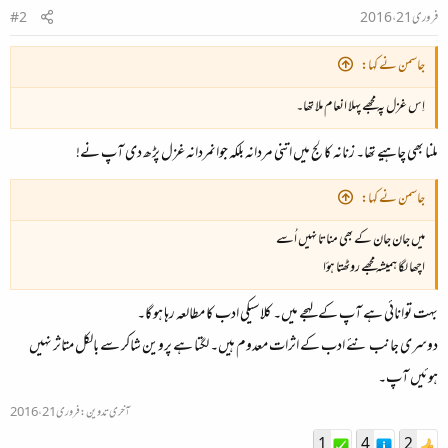
فروری 21، 2016
#2
جاسمن نے کہا:
اِس غزل پہ مجھے پہلا انعام ملا تھا۔
ملنا بھی چاہیے تھا۔ زنانہ کالج میں اتنی مردانہ بلکہ جوانمردانہ غزل پڑھ دی آپ نے!
جاسمن نے کہا:
میں جان جان کے بھی مناتا نہیں اُسے
اچھا لگا ہمیشہ مجھے روٹھتا ہؤا
بہت توانائی ہے آپ کے لہجے میں۔ کلاسیکی ادب کا مطالعہ رہا ہو گا۔
دوسری جانب نئے ادب کے اثرات معدوم ہیں۔ لگتا ہے پروین شاکر سے بالکل متاثر نہیں
ہوئیں آپ۔
آخری تدوین:
فروری 21، 2016
1
4
2