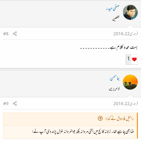
صفی حیدر
محفلین
فروری 22، 2016
#8
بہت عمدہ کلام ہے۔۔۔۔۔۔۔۔۔۔۔۔
1
جاسمن
لائبریرین
فروری 22، 2016
#9
راحیل فاروق نے کہا:
ملنا بھی چاہیے تھا۔ زنانہ کالج میں اتنی مردانہ بلکہ جوانمردانہ غزل پڑھ دی آپ نے!