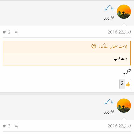
جاسمن
لائبریرین
فروری 22، 2016
#12
یوسف سلطان نے کہا:
بہت خوب
شکریہ
2
جاسمن
لائبریرین
فروری 22، 2016
#13