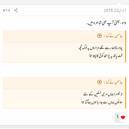
فروری 22، 2016
#14
واہ، یعنی آپ بھی شاعرہ ہیں۔
جاسمن نے کہا:
چادر چڑھا رہے تھے مزاروں پہ لوگ کچھ
فٹ پاتھ پہ پڑا تھا کوئی کانپتا ہؤا
جاسمن نے کہا:
لا تیسرا جہاں مری تسکین کے لئے
دونوں جہاں سے جا رہا ہوں بھاگتا ہؤا
1