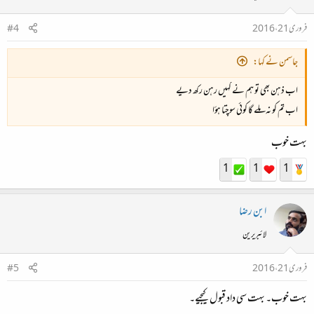
فروری 21، 2016
#4
جاسمن نے کہا:
اب ذہن بھی تو ہم نے کہیں رہن رکھ دیے
اب تم کو نہ ملے گا کوئی سوچتا ہؤا
بہت خوب
1
1
1
ابن رضا
لائبریرین
فروری 21، 2016
#5
بہت خوب۔ بہت سی داد قبول کیجیے۔