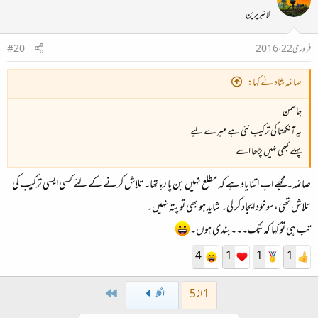
لائبریرین
فروری 22، 2016
#20
صائمہ شاہ نے کہا:
جاسمن
یہ آنکھتا کی ترکیب نئی ہے میرے لیے
پہلے کبھی نہیں پڑھا اسے
صائمہ۔ مجھے اب اتنا یاد ہے کہ مطلع نہیں بن پا رہا تھا۔تلاش کرنے کے لئے کسی ایسی ترکیب کی
تلاش تھی،سو خود ایجاد کر لی۔ شاید ہو بھی تو پتہ نہیں۔
تب ہی تو کہا کہ تُک۔۔۔بندی ہوں۔
4
1
1
1
Last
1 از 5
اگلا