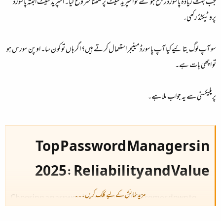
جب بہت زیادہ پاسورڈز جمع ہو گئے تو اسپریڈ شیٹ پر لکھنا شروع کیا۔ اسپریڈ شیٹ البتہ پاسورڈ
پروٹیکٹڈ رکھی۔
سو آپ لوگ بتائیے کیا آپ پاسورڈ مینیجر استعمال کرتے ہیں؟ اگر ہاں تو کون سا۔ اوپن سورس ہو
تو اچھی بات ہے۔
پرپلیکسٹی سے یہ جواب ملا ہے۔
Top Password Managers in
2025: Reliability and Value​
مزید نمائش کے لیے کلک کریں۔۔۔
Choosing a password manager in 2025 comes down to
balancing security, features, usability, and cost. Both free