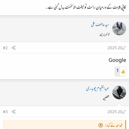
and paid options offer strong protection, but premium
کاپی پیسٹ کے درمیان رائٹ ٹو لیفٹ الائنمنٹ بدل گئی ہے۔
plans typically unlock advanced features. Here’s a
breakdown of the most reliable choices, based on expert
سید عاطف علی
reviews and user feedback.​
لائبریرین
Best Paid Password Managers
مئی 20، 2025
#2
Google
Notable
Price
Password
Strengths​
Features​
(approx.)​
Manager​
1
Robust
Watchtower
security,
عبدالقیوم چوہدری
(security audit),
feature-rich,
محفلین
Travel Mode,
highly
excellent
$2.99/month​
recommended
1Password
مئی 20، 2025
#3
support, AES-
by
256 encryption,
محمداحمد نے کہا:
cybersecurity