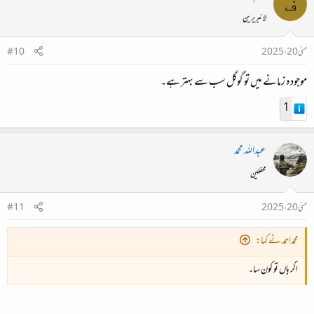
ف
لائبریرین
Choose?
مئی 20، 2025
#10
Free plans
are suitable for most individuals with
موجودہ زمانے میں تو گوگل سب سے بہتر ہے۔
basic needs, especially NordPass and Bitwarden,
which offer unlimited storage and strong security at
1
.​
no cost
2
6
Paid plans
unlock advanced features like dark web
عبداللہ محمد
monitoring, secure sharing, breach alerts, and
محفلین
multi-device sync. They are recommended for
power users, families, or anyone managing
مئی 20، 2025
#11
.​
sensitive data across multiple devices
3
5
8
محمداحمد نے کہا:
Summary Table: Free vs. Paid
اگر ہاں تو کون سا۔
Options