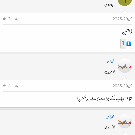
Dashlane
and
1Password
are the most reliable and
ایکاروس
.​
feature-rich paid password managers in 2025
3
5
8
NordPass
and
Bitwarden
lead the free category,
مئی 20، 2025
#13
.​
offering strong security and unlimited storage
2
6
ڈیشلین
All recommended managers use strong encryption
(AES-256 or better), zero-knowledge architecture,
1
and are regularly audited for security
.​
compliance
3
5
6
8
محمداحمد
Choose a password manager that fits your needs and
لائبریرین
budget—any of these top picks will provide robust
مئی 20، 2025
#14
protection for your digital life.​
تمام احباب کے جوابات کا بے حد شکریہ!
Citations:​
محمداحمد
The Best Windows Password Managers of 2025 |
Security.org
لائبریرین