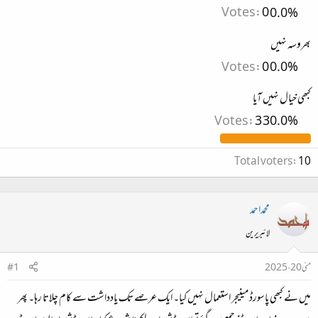
Votes:
0
0.0%
بھروسہ نہیں
Votes:
0
0.0%
کبھی خیال نہیں آیا
Votes:
3
30.0%
Total voters
10
محمداحمد
لائبریرین
مئی 20، 2025
#1
میں نے کبھی پاسورڈ مینیجر استعمال نہیں کیا۔ ایک عرصے تک یادداشت سے کام چلاتا رہا۔ پھر