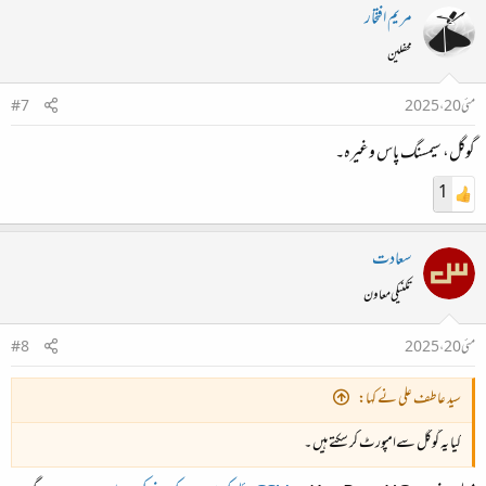
مریم افتخار
Open
محفلین
source,
Polished apps,
highly
Unlimited
strong encryption,
Bitwarden
مئی 20، 2025
#7
secure,
passwords​
no device limits
6
گوگل، سیمسنگ پاس وغیرہ۔
unlimited
use​
1
سعادت
Expert and Community
تکنیکی معاون
Consensus
مئی 20، 2025
#8
Dashlane
is widely cited as the best overall password
سید عاطف علی نے کہا:
manager in 2025, combining industry-standard
کیا یہ گوگل سےامپورٹ کر سکتے ہیں ۔
security, a broad feature set, and intuitive apps. Its