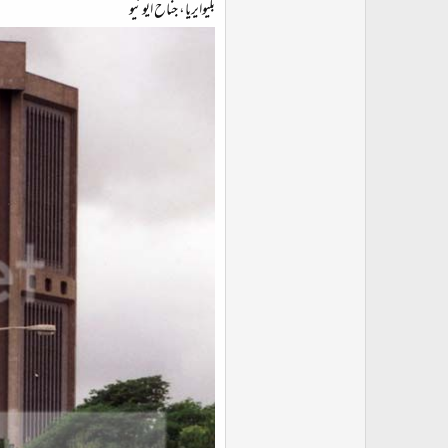
بلیوایریا، جناح ایونیو