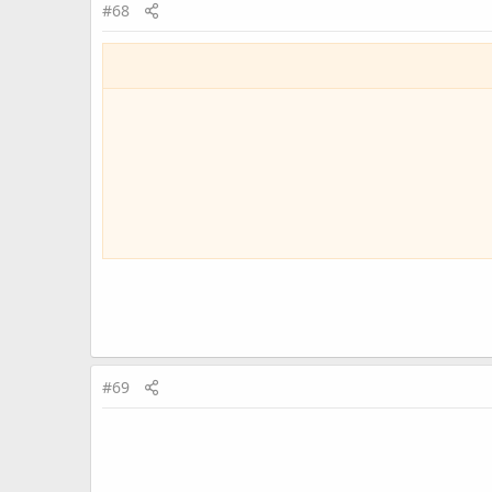
#68
#69