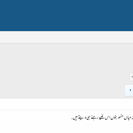
ت
ہ میاں مٹهو بنوں اس لئیے رہنے ہی دیتے ہیں.