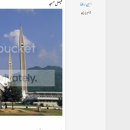
فیصل مسجد
ابن رضا
لائبریرین