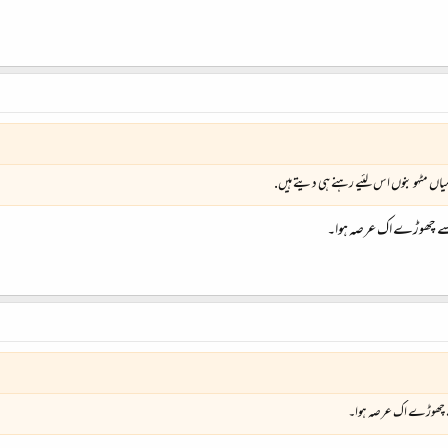
میاں مٹهو بنوں اس لئیے رہنے ہی دیتے ہیں.
اسے چھوڑے اک عرصہ ہوا۔
ے چھوڑے اک عرصہ ہوا۔