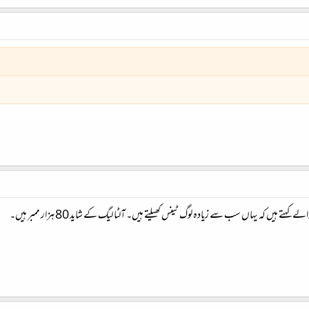
تے ہیں کہ یہاں سب سے زیادہ لوگ ٹینس کھیلتے ہیں۔ آلٹا لیگ کے شاید 80 ہزار ممبر ہیں۔