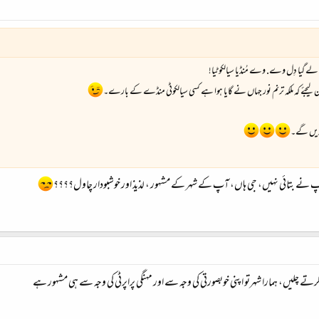
ے گیا دِل وے. وے مُنڈیا سیالکوٹیا!
 سن لیجئے کہ ملکہ ترنم نور جہاں نے گایا ہوا ہے کسی سیالکوٹی منڈے کے بارے۔
کریں گے۔
پ نے بتائی نہیں، جی ہاں، آپ کے شہر کے مشہور ، لذیذ اور خوشبودار چاول؟؟؟؟
ے چلیں، ہمارا شہرتو اپنی خوبصورتی کی وجہ سے اور مہنگی پراپرٹی کی وجہ سے ہی مشہور ہے