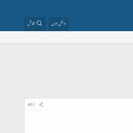
داخل ہوں
تلاش
#61