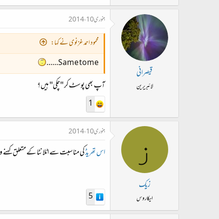
جنوری 10، 2014
محمود احمد غزنوی نے کہا:
Same to me......
قیصرانی
آپ بھی پوسٹ کر "چکی" ہیں؟
لائبریرین
1
جنوری 10، 2014
ز
اس تھریڈ
کی مناسبت سے اٹلانٹا کے متعلق کہنے والے کہ
زیک
5
ایکاروس