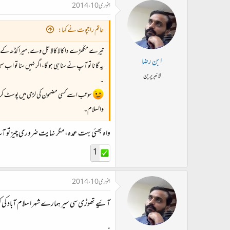
جنوری 10، 2014
حاتم راجپوت نے کہا:
تیرے مکُھڑے دا کالا کالا تِل وے. میرا کڈھ کے ل
ابن رضا
یہ گانا تو آپ نے سنا ہی ہو گا، اگر نہیں سنا تو اب
لائبریرین
۔
سو تب اسے کسی مضمون کی لڑی میں پوسٹ 
والسلام۔
واہ بھئی بہت عمدہ، مگر نہایت ضروری چیز تو آ
1
جنوری 10، 2014
آئیے تھوڑی سی سیر ہمارے شہر اسلام آباد کی کرت