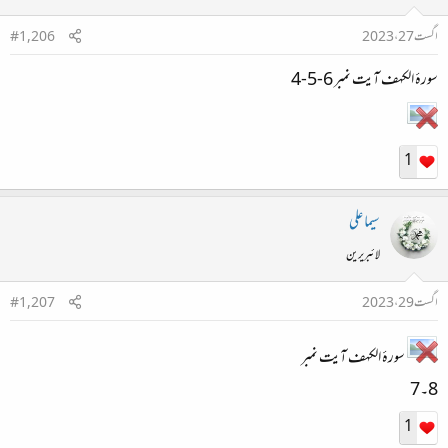
اگست 27، 2023
#1,206
سورۂ الکہف آیت نمبر 6-5-4
1
سیما علی
لائبریرین
اگست 29، 2023
#1,207
سورۂ الکہف آیت نمبر
8۔7
1