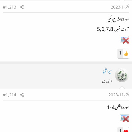
اکتوبر 1، 2023
#1,213
سورۃ الشرح (مکی —
آیت نمبر۔5,6,7,8
1
سیما علی
لائبریرین
اکتوبر 11، 2023
#1,214
سورۂ الفلق 4-1
1