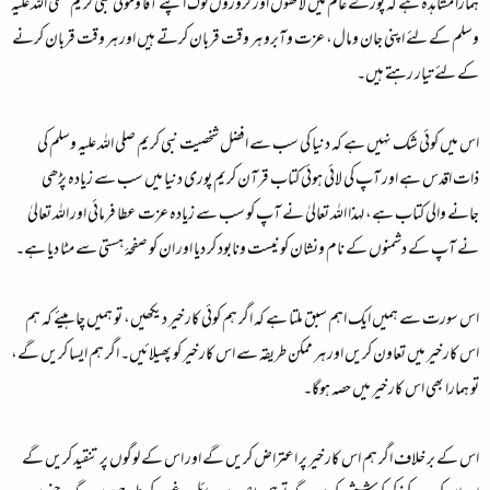
ہمارا مشاہدہ ہے کہ پورے عالم میں لاکھوں اور کروڑوں لوگ اپنے آقا ومولیٰ نبی کریم صلی الله علیہ
وسلم کے لئے اپنی جان ومال، عزت وآبرو ہر وقت قربان کرتے ہیں اور ہر وقت قربان کرنے
کے لئے تیار رہتے ہیں۔
اس میں کوئی شک نہیں ہے کہ دنیا کی سب سے افضل شخصیت نبی کریم صلی الله علیہ وسلم کی
ذات اقدس ہے اور آپ کی لائی ہوئی کتاب قرآن کریم پوری دنیا میں سب سے زیادہ پڑھی
جانے والی کتاب ہے، لہذا الله تعالیٰ نے آپ کو سب سے زیادہ عزت عطا فرمائی اور الله تعالیٰ
نے آپ کے دشمنوں کے نام ونشان کو نیست ونابود کر دیا اور ان کو صفحۂ ہستی سے مٹا دیا ہے۔
اس سورت سے ہمیں ایک اہم سبق ملتا ہے کہ اگر ہم کوئی کار خیر دیکھیں، تو ہمیں چاہیئے کہ ہم
اس کار خیر میں تعاون کریں اور ہر ممکن طریقہ سے اس کار خیر کو پھیلائیں۔ اگر ہم ایسا کریں گے،
تو ہمارا بھی اس کار خیر میں حصہ ہوگا۔
اس کے بر خلاف اگر ہم اس کار خیر پر اعتراض کریں گے اور اس کے لوگوں پر تنقید کریں گے