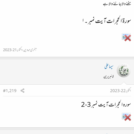
سننے والا جاننے والا ہے
سورۃ الحجرات آیت نمبر ۔۱​
آخری تدوین:
اکتوبر 21، 2023
سیما علی
لائبریرین
اکتوبر 22، 2023
#1,219
سورہ الحجرات آیت نمبر 3-2