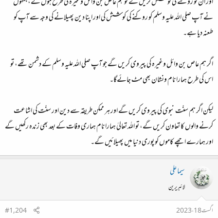
اور ان کو روکنے کی کوشش کریں گے تو ہم عاص بن وائل وغیرہ کی طرح ہوں گے، جنہوں
نے آپ صلی الله علیہ وسلم کو روکنے کی کوشش کی اور اپنا دین پھیلانے کی وجہ سے آپ کو
طعنہ دیا ہے۔
اگر ہم عاص بن وائل وغیرہ کی پیروی کریں گے جو آپ صلی الله علیہ وسلم کے دشمن تھے، تو
اس کی طرح ہمارا نام ونشان بھی مٹ جائےگا۔
لیکن اگر ہم سنّت نبوی کی پیروی کریں گے اور ہر ممکن طریقہ سے دین اور سنّت کی اشاعت
کرنے والوں کا تعاون کریں گے، تو الله تعالیٰ ہمارا نام ہماری وفات کے بعد بھی زندہ رکھیں گے
اور ہمارے اچھے کاموں کو پوری دنیا میں پھیلائیں گے۔
سیما علی
لائبریرین
اگست 18، 2023
#1,204