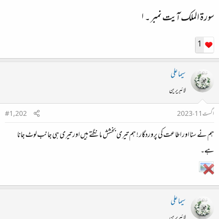
سورۃ الملک آیت نمبر ۔۱​
1
سیما علی
لائبریرین
اگست 11، 2023
#1,202
ہم نے سنا اور اطاعت کی پروردگار ! ہم تیری بخشش مانگتے ہیں اور تیری ہی جانب لوٹ جانا
ہے۔
سیما علی
لائبریرین