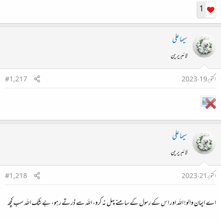
1
سیما علی
لائبریرین
اکتوبر 19، 2023
#1,217
سیما علی
لائبریرین
اکتوبر 21، 2023
#1,218
اے ایمان والو! اللہ اور اس کے رسول کے سامنے پہل نہ کرو، اللہ سے ڈرتے رہو، بے شک اللہ سب کچھ