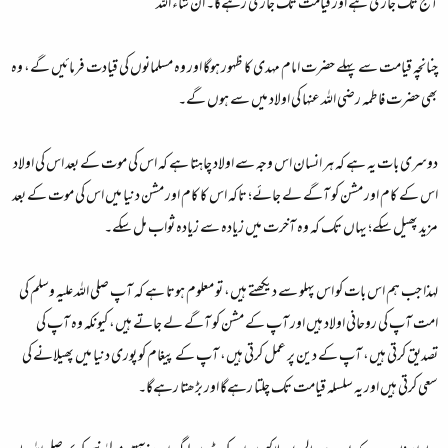
آج تک جاری ہے اور قیامت تک جاری رہےگا۔ ان شاء الله
چنانچہ قیامت سے پہلے حضرت امام مہدی کا ظہور ہوگا اور وہ مسلمانوں کی قیادت فرمائیں گے، وہ
بھی حضرت فاطمہ رضی الله عنہا کی اولاد میں سے ہوں گے۔
دوسری بات یہ ہے کہ ہر انسان اس وجہ سے اولاد چاہتا ہے کہ اس کی موت کے بعد اس کی اولاد
اس کے کام اور مشن کو آگے لے جائے؛ تاکہ اس کا کام اور مشن دنیا میں اس کی موت کے بعد
مزید پھیل سکے؛ یہاں تک کہ وہ آخرت میں زیادہ سے زیادہ ثواب مل سکے۔
لہذا جب ہم اس بات کو اس پہلو سے دیکھتے ہیں، تو معلوم ہوتا ہے کہ آپ صلی الله علیہ وسلم کی
امت آپ کی روحانی اولاد ہیں اور آپ کے مشن کو آگے لے جاتے ہیں، کیونکہ وہ آپ کی
تصدیق کرتی ہیں، آپ کے دین پر عمل کرتی ہیں، آپ کے پیغام کو پوری دنیا میں پھیلانے کی
سعی کرتی ہیں اور یہ سلسلہ قیامت تک چلتا رہےگا اور بڑھتا رہےگا۔