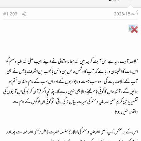
اگست 15، 2023
#1,203
خلاصہ آیت :یہ ہے اس آیت کریمہ میں الله سبحانہ وتعالیٰ نے اپنے حبیب صلی الله علیہ وسلم کو
اس بات کا اطمینان دلایا ہے کہ آپ کا دشمن عاص بن وائل یا کعب بن اشرف یا جس نے بھی
آپ کے خلاف بات کی، وہ سب نیست ونابود ہوں گے اور ان سب کے نام ونشان ختم ہو
جائیں گے، آئندہ ان کا کوئی نام لینے والا بھی نہیں رہےگا۔ چنانچہ اگر قرآن کریم کی ان آیتوں کی
تفسیر یا نبی کریم صلی الله علیہ وسلم کی سیرت بیان نہ کی جاتی، تو کوئی ان لوگوں کے نام سے
واقف نہیں ہوتا۔
اس کے بر عکس آپ صلی الله علیہ وسلم کی اولاد کا سلسلہ حضرت فاطمہ رضی الله عنہا سے چلا اور