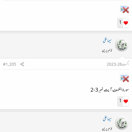
1
سیما علی
لائبریرین
اگست 26، 2023
#1,205
سورۂ الکہف آیت نمبر 3-2
1
سیما علی
لائبریرین