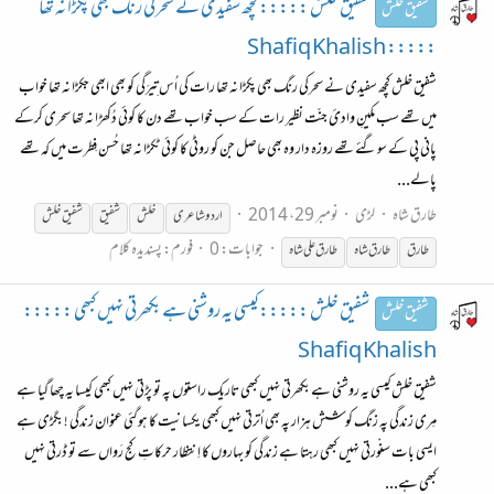
شفیق خلش ::::: کچھ سفیدی نے سحرکی رنگ بھی پکڑا نہ تھا
شفیق خلش
::::: Shafiq Khalish
شفیق خلش کچھ سفیدی نے سحرکی رنگ بھی پکڑا نہ تھا رات کی اُس تِیرَگی کو بھی ابھی جکڑا نہ تھا خواب
میں تھے سب مکینِ وادئ جنّت نظیر رات کے سب خواب تھے دن کا کوئی دُکھڑا نہ تھا سحری کرکے
پانی پی کے سو گئے تھے روزہ دار وہ بھی حاصل جن کو روٹی کا کوئی ٹکڑا نہ تھا حُسن فِطرت میں کہ تھے
پالے...
طارق شاہ
لڑی
نومبر 29، 2014
اردو شاعری
خلش
شفیق
شفیق خلش
جوابات: 0
فورم:
پسندیدہ کلام
طارق
طارق
شاہ
طارق
علی
شاہ
شفیق خلش ::::: کیسی یہ روشنی ہے بکھرتی نہیں کبھی :::::
شفیق خلش
Shafiq Khalish
شفیق خلش کیسی یہ روشنی ہے بکھرتی نہیں کبھی تاریک راستوں پہ تو پڑتی نہیں کبھی کیسا یہ چھا گیا ہے
مِری زندگی پہ زنگ کوشش ہزار پہ بھی اُترتی نہیں کبھی یکسانیت کا ہوگئی عنوان زندگی ! بگڑی ہے
ایسی بات سنْورتی نہیں کبھی رہتا ہے زندگی کو بہاروں کا اِنتظار حرکاتِ کج رَواں سے تو ڈرتی نہیں
کبھی ہے...