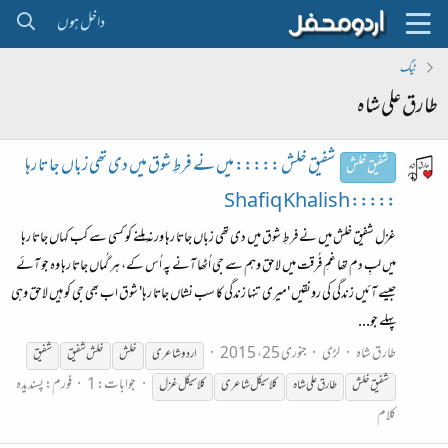
داخل ہوں
ٹیگ
طارق علی شاہ
شفیق خلش ::::: میں نے فرطِ شوق میں دی تھی زباں جاتا رہا
شفیق خلش
::::: Shafiq Khalish
غزل شفیق خلش میں نے فرطِ شوق میں دی تھی زباں جاتا رہا ورنہ مِلنے کو کسی سے کب کہاں جاتا رہا
میں لبِ دم تھا غمِ فُرقت میں لاحق وہم سے جی اُٹھا آنے پہ اُس کے، ہر گُماں جاتا رہا وہ جو آئے
جیسے آئیں زندگی کی رونقیں 'میری تنہا زندگی کا سب نشاں جاتا رہا' شوق اب بھی جی کو ہیں لاحق وہی
پہلے جو...
طارق شاہ
لڑی
جنوری 25، 2015
اردو شاعری
خلش
خلش شفیق
شفیق
جوابات: 1
فورم:
پسندیدہ
شفیق خلش
طارق
علی
شاہ
کلاسیکل شاعری
کلاسیکل غزل
کلام