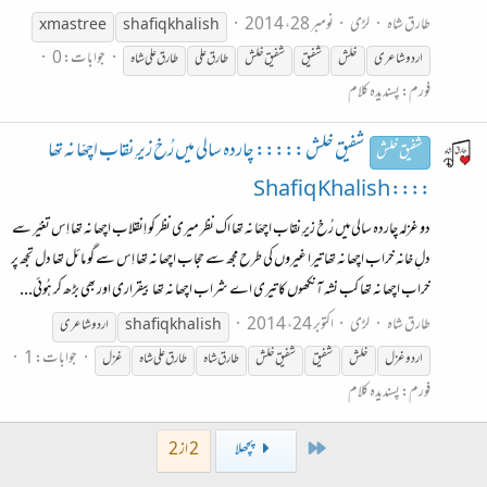
طارق شاہ
لڑی
نومبر 28، 2014
xmas tree
shafiq khalish
جوابات: 0
اردو شاعری
خلش
شفیق
شفیق خلش
طارق
علی
طارق
علی
شاہ
فورم:
پسندیدہ کلام
شفیق خلش ::::: چاردہ سالی میں رُخ زیرِ نقاب اچھّا نہ تھا
شفیق خلش
:::: Shafiq Khalish
دو غزلہ چاردہ سالی میں رُخ زیرِ نقاب اچھّا نہ تھا اک نظر میری نظر کو اِنقلاب اچھا نہ تھا اِس تغیّر سے
دلِ خانہ خراب اچھا نہ تھا تیرا غیروں کی طرح مجھ سے حجاب اچھا نہ تھا اِس سے گو مائل تھا دل تجھ پر
خراب اچھا نہ تھا کب نشہ آنکھوں کا تیری اے شراب اچھا نہ تھا بیقراری اور بھی بڑھ کر ہُوئی...
طارق شاہ
لڑی
اکتوبر 24، 2014
shafiq khalish
اردو شاعری
جوابات: 1
اردو غزل
خلش
شفیق
شفیق خلش
طارق
شاہ
طارق
علی
شاہ
غزل
فورم:
پسندیدہ کلام
First
پچھلا
2 از 2