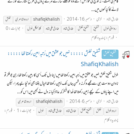
کام کی ہمّت، نہ اوج کی خواہش ! کٹے وہ حوصلے سارے مِرے پروں کی طرح ستارے توڑ کے
لانے کا کیا کہوں میں...
طارق شاہ
لڑی
دسمبر 16، 2014
shafiq khalish
اردو شاعری
خلش
جوابات: 0
روایتی غزل
شفیق
شفیق خلش
طارق
شاہ
طارق
علی
شاہ
کلاسیکل غزل
فورم:
پسندیدہ کلام
شفیق خلش ::::: نہیں جو عِشق میں رُتبہ امین رکھتا تھا :::::
شفیق خلش
Shafiq Khalish
غزل شفیق خلش نہیں جو عِشق میں رُتبہ امین رکھتا تھا میں اپنا دِل تک اُسی کا رہین رکھتا تھا رہی جو فکر تو
نادان دوست ہی سے مجھے وگرنہ دشمنِ جاں تک ذہین رکھتا تھا خیال جتنا بھی اُونچا لیے پھرا ، لیکن
میں اپنے پاؤں کے نیچے زمین رکھتا تھا خُدا کا شُکر کہ عاجز کِیا نہ دل نے کبھی میں اِس کو...
طارق شاہ
لڑی
دسمبر 6، 2014
shafiq khalish
اردو شاعری
جوابات: 1
فورم:
اردوغزل
خلش
شفیق خلش
طارق
شاہ
طارق
علی
شاہ
غزل
پسندیدہ کلام