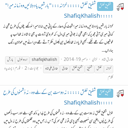
شفیق خلش ::::: خزانہ::: "بارشیں یاد دِلائیں وہ زمانہ میرا"
شفیق خلش
::::: Shafiq Khalish
خزانہ بارشیں یاد دِلائیں وہ زمانہ میرا شِیٹ کی دھار کے پانی میں نہانا میرا سُوکھے پتوں کی طرح تھی نہ
کہانی میری آئی مجھ پرکہ ابھی تھی نہ جوانی میری دل، کہ محرومئ ثروت پہ بھی نا شاد نہ تھا لب پہ
خوشیوں کے تھے نغمے، کبھی فریاد نہ تھا پُھول ہی پُھول نظر آتے تھے ویرانے میں موجزن رنگِ
بہاراں...
طارق شاہ
لڑی
دسمبر 19، 2014
shafiq khalish
اردو غزل
بارش
جوابات: 2
فورم:
پسندیدہ
خزانہ
خلش
شفیق
شفیق خلش
طارق
طارق
علی
شاہ
کلام
شفیق خلش ::::: نہ دوست بن کے مِلے وہ ، نہ دُشمنوں کی طرح
شفیق خلش
::::: Shafiq Khalish
غزل شفیق خلش نہ دوست بن کے مِلے وہ ، نہ دشمنوں کی طرح جُدا یہ ُدکھ بھی، مِلے اور سب دُکھوں
کی طرح یُوں اجنبی سی مُصیبت کبھی پڑی تو نہ تھی سحر کی آس نہ جس میں وہ ظلمتوں کی طرح نہ دل میں