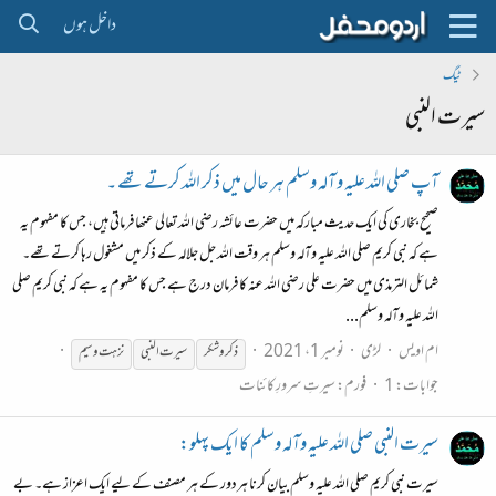
داخل ہوں
ٹیگ
سیرت النبی
آپ صلی الله علیہ و آلہ وسلم ہر حال میں ذکر الله کرتے تھے ۔
صحیح بخاری کی ایک حدیث مبارکہ میں حضرت عائشہ رضی الله تعالی عنھا فرماتی ہیں، جس کا مفہوم یہ
ہے کہ نبی کریم صلی الله علیہ وآلہ وسلم ہر وقت الله جل جلالہ کے ذکر میں مشغول رہا کرتے تھے۔
شمائل الترمذی میں حضرت علی رضی الله عنہ کا فرمان درج ہے جس کا مفہوم یہ ہے کہ نبی کریم صلی
اللہ علیہ وآلہ وسلم...
ام اویس
لڑی
نومبر 1، 2021
ذکر و شکر
سیرت
النبی
نزہت وسیم
جوابات: 1
فورم:
سیرتِ سرورِ کائنات
سیرت النبی صلی الله علیہ وآلہ وسلم کا ایک پہلو:
سیرت نبی کریم صلی الله علیہ وسلم بیان کرنا ہردور کے ہر مصنف کے لیے ایک اعزاز ہے۔ بے