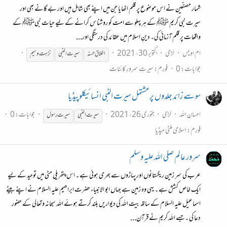
شمار مصنفین نے اس موضوع پر قلم اٹھایا جن میں اپنے بھی شامل ہیں اور بے گانے بھی اور
سیرت نبی کریم ﷺ کے ہر پہلو سے امت کو روشناس کرانے کے لیے حیات نبیﷺ کے
واقعات پر قلم آزمائی کی۔ دینِ اسلام میں عقائد کی درستگی اور...
ام اویس
لڑی
اکتوبر 30، 2021
اخلاقِ حسنہ
سیرت
النبی
نزہت وسیم
جوابات: 0
فورم:
سیرتِ سرورِ کائنات
سو سے زائد جلدوں پر مشتمل سیرت النبی انسائیکلوپیڈیا
احسان اللہ
لڑی
جنوری 26، 2021
جوابات: 0
سیرت
النبی
سیرت
رسول
فورم:
اسلامی ملٹی میڈیا
سرور عالم صلی الله علیہ وسلم
عرب کی سر زمین ریگستانوں اور پہاڑوں سے بھری ہوئی ہے ۔ اس پتھریلی مٹی میں توحید کے لیے
ایک خاص کشش ہے ۔ یہی وہ زمین ہے جہاں ابو الانبیاء حضرت ابراھیم علیہ السلام نے اپنے بیٹے
اسماعیل علیہ السلام کے ساتھ بیت الله کی دیواریں بلند کرتے ہوئے الله سبحانہ وتعالی کے حضور
دعا کی ۔ جسے الله کریم نے قرآن...