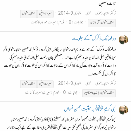
ثلاث وسبعين...
ڈاکٹر مشاہد رضوی
لڑی
جنوری 9، 2014
سیرت
النبی
مشاہدرضوی
جوابات: 0
فورم:
سیرتِ سرورِ کائنات
مشاہدرضوی:کتابستان
ورفعنالک ذکرک“ کے جلوے
ورفعنالک ذکرک“ کے جلوے وسیم احمد رضوی ، مالیگاؤں پیش کردہ : ڈاکٹر محمد حسین مُشاہدرضوی ذکرِ
میلادُالنبی صلی اللہ تعالیٰ علیہ وسلم کیا ہے؟....مصطفی جان رحمت صلی اللہ تعالیٰ علیہ وسلم کی
ولادت کا ذکر،وقتِ ولادت کی بہار کا ذکر،ان کے حالات کا ذکر،ان کی خلوت کا ذکر، ان کی جلوت
کا ذکر،ان کی نشست و...
ڈاکٹر مشاہد رضوی
لڑی
جنوری 9، 2014
سیرت
النبی
مشاہدرضوی
جوابات: 0
فورم:
سیرتِ سرورِ کائنات
مشاہدرضوی:پسندیدہ مضامین
نبی کریم ﷺ بہ حیثیت محسن نسواں
نبی کریم ﷺ بہ حیثیت محسن نسواں ظفر عابد محمد مصطفےٰ ( مالیگاؤں) پیش کردہ: محمد حسین مشاہد
رضوی (برادرِ گرامی ظفر عابدکی لکھی گئی سیرت النبیﷺتقریری مقابلےکے لیے ایک شاندار