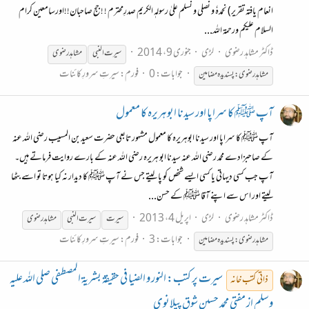
انعام یافتہ تقریر) نحمدہٗ و نصلی و نسلم علیٰ رسولہٖ الکریم صدرِمحترم ! !جج صاحبان!!اورسامعین کرام
السلام علیکم ورحمۃ اللہ...
ڈاکٹر مشاہد رضوی
لڑی
جنوری 9، 2014
سیرت
النبی
مشاہدرضوی
جوابات: 0
فورم:
سیرتِ سرورِ کائنات
مشاہدرضوی:پسندیدہ مضامین
آپ ﷺ کا سراپا اور سیدنا ابوہریرہ کا معمول
آپ ﷺ کا سراپا اور سیدنا ابوہریرہ کا معمول مشہور تابعی حضرت سعید بن المسیب رضی اللہ عنہ
کے صاحبزادے محمد رضی اللہ عنہ سیدنا ابو ہریرہ رضی اللہ عنہ کے بارے روایت فرماتے ہیں۔
آپ جب کسی دیہاتی یا کسی ایسے شخص کو پا لیتے جس نے آپ ﷺ کا دیدار نہ کیا ہوتا تو اسے بٹھا
لیتے اور اس سے اپنے آقا ﷺ کے حسن...
ڈاکٹر مشاہد رضوی
لڑی
اپریل 4، 2013
سیرت
سیرت
النبی
مشاہدرضوی
جوابات: 3
فورم:
سیرتِ سرورِ کائنات
مشاہدرضوی: پسندیدہ مضامین
سیرت پر کتب: النور و الضیا فی حقیقۃ بشریۃ المصطفی صلی اللہ علیہ
ذاتی کتب خانہ
وسلم از مفتی محمد حسین شوق پپلانوی