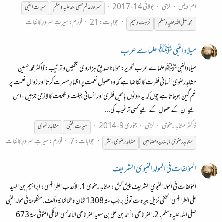
ام اویس
لڑی
جولائی 14، 2017
سرور عالم صلی الله علیہ وسلم
سیرت
النبی
جوابات: 21
فورم:
سیرتِ سرورِ کائنات
محمد صلی اللہ علیہ و سلم
نزہت وسیم
میلادالنبی ﷺ علماے عرب
میلادالنبی ﷺ علماے عرب تحریر: مولانا صدیق ہزاروی تلخیص و ترتیب:ڈاکٹرمحمد حسین
مشاہدرضوی انسانی فطرت کا تقاضا ہے کہ وہ حصولِ نعمت پر اظہارِ مسرت کرتا اور زوالِ نعمت پر
غم گین ہوجاتا ہے چوں کہ یہ دونوں باتیں فطری اور انسانی جبلت و طبیعت کا لازمی جز ہیں ، اس
لیے ان کے حصول کے لیے کسی ترغیب کی...
ڈاکٹر مشاہد رضوی
لڑی
جنوری 9، 2014
سیرت
النبی
مشاہدرضوی
جوابات: 7
فورم:
سیرتِ سرورِ کائنات
مشاہدرضوی: پسندیدہ مضامین
مشاہدرضوی:نثر
المؤلفات فی المولد النبوی الشریف
المؤلفات في المولد النبوي الشريف پیش کش : مشاہد رضوی 1. الأحدب الطرابلسي: إبراهيم بن السيد
علي الطرابلسي الحنفي نزيل بيروت توفي برجب سنة 1308 ثمان وثلاثمائة وألف. منظومة في مولد النبي
صلى الله عليه وسلم. 2. الغرناطي: أحمد بن علي بن سعيد الغرناطي الأندلسي المالكي المتوفى سنة 673