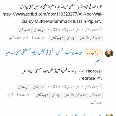
النور و الضیا فی حقیقۃ بشریۃ المصطفی صلی اللہ علیہ وسلم از مفتی محمد حسین شوق پپلانوی
http://www.scribd.com/doc/119323277/Al-Noor-Wal-
Zia-by-Mufti-Muhammad-Hussain-Piplanvi
ڈاکٹر مشاہد رضوی
لڑی
مارچ 30، 2013
سیرت
النبی
مشاہد رضوی
جوابات: 0
فورم:
مطالعہ کتب
مشاہدرضوی:کتابستان
میلادالنبی
نایاب کتابیں
سیرت پر کتب، شمس الضحیٰ فی مجلس میلاد مصطفیٰ صلی اللہ علیہ
ذاتی کتب خانہ
وسلم
:redrose: سیرت پر کتب، شمس الضحیٰ فی مجلس میلاد مصطفیٰ صلی اللہ علیہ
وسلم:redrose:
ڈاکٹر مشاہد رضوی
لڑی
مارچ 30، 2013
اسلامی کتابیں
سیرت
النبی
جوابات: 0
فورم:
مشاہدرضوی
مشاہدرضوی:کتابستان
میلادالنبی
نایاب کتابیں
مطالعہ کتب