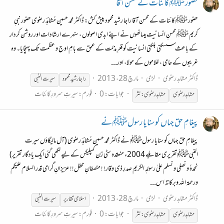
حضور ﷺ کائنات کے محسن آقا
حضور ﷺ کائنات کے محسن آقا راجا رشید محمود پیش کش: ڈاکٹر محمد حسین مُشاہدؔ رضوی حضور نبیِ
کریم ﷺ محسنِ انسانیت ہیںانھوں نے اپنے ابدی اصولوں ، سنہرے ارشادات اور روشن کردار
کے باعث سسکتی بلکتی انسانیت کو قعرِ مذلت کے عمق سے بامِ اوج و عظمت تک پہنچایا۔ وہ
غریبوں کے حامی ، غلاموں کے مولا، اور...
ڈاکٹر مشاہد رضوی
لڑی
مارچ 28، 2013
راجا رشید محمود
سیرت
النبی
جوابات: 0
فورم:
سیرتِ سرورِ کائنات
مشاہدرضوی
مشاہدرضوی:نثر
پیغامِ حق جہاں کو سنایا رسولﷺ نے
پیغامِ حق جہاں کو سنایا رسولﷺ نے ڈاکٹر محمد حسین مُشاہدؔ رضوی (آل مالیگاؤں سیرت
النبیﷺتقریری مقابلے 2004ء منعقدہ سٹی زن کمپلیکس کے لیے لکھی گئی ایک یادگار تقریر)
نحمدہٗ و نصلی و نسلم علیٰ رسولہٖ الکریم صدرِ ذی وقار! ! منصفانِ محفل!! عزیزانِ گرامی قدر السلام علیکم
ورحمۃ اللہ وبرکاتہٗ اس...
ڈاکٹر مشاہد رضوی
لڑی
مارچ 28، 2013
اسلامی تقاریر
سیرت
النبی
جوابات: 0
فورم:
سیرتِ سرورِ کائنات
مشاہدرضوی
مشاہدرضوی:نثر