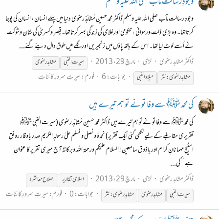
وجودِ رسالت مآب صلی اللہ علیہ وسلم
وجودِ رسالت مآب صلی اللہ علیہ وسلم ڈاکٹر محمد حسین مُشاہدؔ رضوی دنیا میں پہلے انسان ، انسان کی پوجا
کرتاتھا۔ وہ بڑی ذلت ورسوائی ، محکومی اورغلامی کی زندگی بسر کرتاتھا۔ قیصر وکسریٰ کی شان وشوکت
نے اُسے لوٹ لیا تھا۔ اس کے ہاتھ پاؤں میں زنجیریں اور گلے میں طوق دال دیئے گئے...
ڈاکٹر مشاہد رضوی
لڑی
مارچ 29، 2013
سیرت
النبی
مشاہدرضوی
جوابات: 6
فورم:
سیرتِ سرورِ کائنات
مشاہدرضوی:نثر
میلاد
النبی
کی محمد ﷺ سے وفا تو نے تو ہم تیرے ہیں
کی محمد ﷺ سے وفا تو نے تو ہم تیرے ہیں ڈاکٹر محمد حسین مُشاہدؔ رضوی (سیرت النبی ﷺ
تقریری مقابلے کے لیے لکھی گئی ایک تقریر) نحمدہٗ و نصلی و نسلم علیٰ رسولہٖ الکریم صدرِ باوقار رونقِ
اسٹیج مہمانانِ کرام اور باذوق سامعین ! السلام علیکم ورحمۃ اللہ وبرکاتہٗ آج میری تقریر کا عنوان
ہے ’’کی...
ڈاکٹر مشاہد رضوی
لڑی
مارچ 29، 2013
اسلامی تقاریر
اصلاح معاشرہ
جوابات: 0
فورم:
سیرتِ سرورِ کائنات
سیرت
النبی
مشاہدرضوی
مشاہدرضوی:نثر