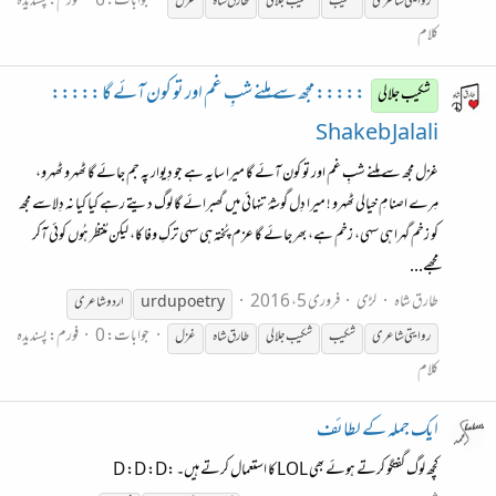
جوابات: 6
فورم:
پسندیدہ
روایتی شاعری
شکیب
شکیب
جلالی
طارق شاہ
غزل
کلام
::::: مجھ سے مِلنے شبِ غم اور تو کون آئے گا :::::
شکیب جلالی
Shakeb Jalali
غزل مجھ سے مِلنے شبِ غم اور تو کون آئے گا میرا سایہ ہے جو دِیوار پہ جم جائے گا ٹھہرو ٹھہرو،
مِرے اصنامِ خیالی ٹھہرو ! میرا دِل گوشۂ تنہائی میں گھبرائے گا لوگ دیتے رہے کیا کیا نہ دِلاسے مجھ
کو زخم گہرا ہی سہی، زخم ہے، بھر جائے گا عزم پُختہ ہی سہی ترکِ وفا کا، لیکن مُنتظر ہُوں کوئی آکر
مجھے...
طارق شاہ
لڑی
فروری 5، 2016
urdupoetry
اردو شاعری
جوابات: 0
فورم:
پسندیدہ
روایتی شاعری
شکیب
شکیب
جلالی
طارق شاہ
غزل
کلام
ایک جملہ کے لطائف
کچھ لوگ گفتگو کرتے ہوئے بھی LOL کا استعمال کرتے ہیں۔ :D :D :D