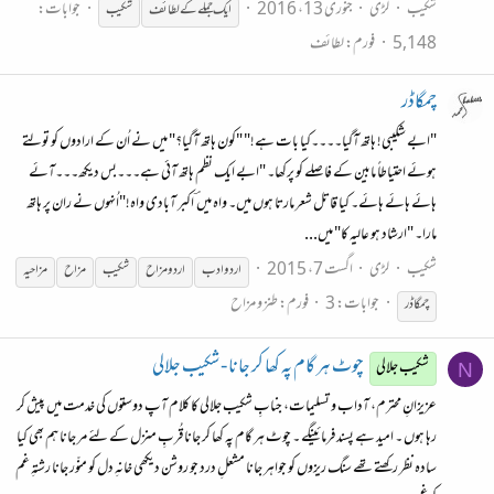
شکیب
لڑی
جنوری 13، 2016
جوابات:
ایک جملے کے لطائف
شکیب
5,148
فورم:
لطائف
چمگاڈر
"ابے شکیبی! ہاتھ آگیا۔۔۔۔کیا بات ہے!" "کون ہاتھ آگیا؟" میں نے اُن کے ارادوں کو تولتے
ہوئے احتیاطاً مابین کے فاصلے کو پرکھا۔ "ابے ایک نظم ہاتھ آئی ہے۔۔۔بس دیکھ۔۔۔آئے
ہائے ہائے ہائے۔ کیا قاتل شعر مارتا ہوں میں۔ واہ میں ؔ اکبر آبادی واہ!"اُنہوں نے ران پر ہاتھ
مارا۔ "ارشاد ہو عالیہ کا" میں...
شکیب
لڑی
اگست 7، 2015
اردو ادب
اردو مزاح
شکیب
مزاح
مزاحیہ
جوابات: 3
فورم:
طنز و مزاح
چمگاڈر
چوٹ ہر گام پہ کھا کر جانا - شکیب جلالی
شکیب جلالی
N
عزیزانِ محترم، آداب و تسلیمات، جنابِ شکیب جلالی کا کلام آپ دوستوں کی خدمت میں پیش کر
رہا ہوں ۔ امید ہے پسند فرمائینگے ۔ چوٹ ہر گام پہ کھا کر جانا قُربِ منزل کے لئے مر جانا ہم بھی کیا
سادہ نظر رکھتے تھے سنگ ریزوں کو جواہر جانا مشعلِ درد جو روشن دیکھی خانہِ دل کو منّور جانا رشتہِ غم