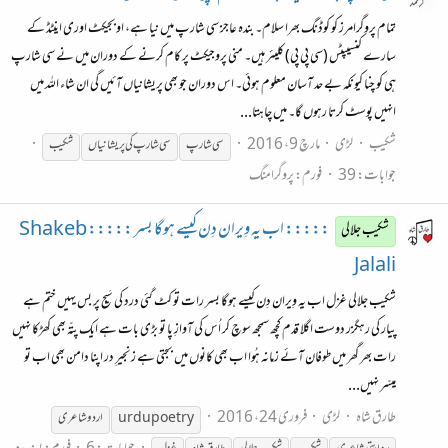
تمام پروگرامرز کو کوڈنگ بھرا سلام۔ بندہ عاجز سی شارپ میں نیا ہے، اوبجیکٹ اوری اینٹڈ کے
سارے کنسیپٹس (سی پی پی) کلیئر ہیں۔ منی پروجیکٹ پر کام کرنے کے دوران میں نے سی شارپ
ہی کو چنا کیونکہ بے حد آسان معلوم ہوئی۔ اس دوران جو بھی پریشانیاں آئیں گی ان شاء اللہ میں
انہیں پوسٹ کرتا رہوں گا۔ میں چاہتا...
شکیب
لڑی
مارچ 9، 2016
سی شارپ
سی شارپ کی پریشانیاں
شکیب
جوابات: 39
فورم:
پروگرامنگ
::::: اب یہ وِیران دِن کیسے ہوگا بسر ::::: Shakeb
شکیب جلالی
Jalali
شکیب جلالی غزل اب یہ وِیران دِن کیسے ہوگا بسر رات تو کٹ گئی درد کی سَیج پر بس یہیں ختم ہے
پیار کی رہگزر دوست اگلا قدم کچھ سمجھ سوچ کر اُس کی آوازِ پا تو بڑی بات ہے ایک پتّہ بھی کھڑکا نہیں
رات بھر گھر میں طوفان آئے زمانہ ہُوا اب بھی کانوں میں بجتی ہے زنجیرِ در اپنا دامن بھی اب تو
میسّر نہیں...
طارق شاہ
لڑی
فروری 24، 2016
urdupoetry
اردو شاعری