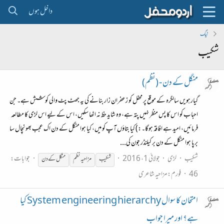
داخل ہوں
ٹیگ
شکیب
منگل کے دن - (نظم)
گیارہویں سالگرہ کے موقع پر محفل کو زعفران زار بنانے کی یہ جھٹ پٹ والی کوشش ہے۔ جن
احباب کو اس کا پس منظر نہیں پتہ ہے، وہ شاید حظ نہ اٹھا سکیں، اس کے لیے اس لڑی کا مطالعہ
فرمائیں، امید ہے افاقہ ہوگا۔:) کیا بتاؤں آپ کو میں، کیا ہوا منگل کے دن اک عجب بھونچال سا
برپا ہوا منگل کے دن بر کیلنڈر جون کی...
شکیب
لڑی
جولائی 1، 2016
جوابات:
شکیب
مزاحیہ نظم
منگل کے دن
46
فورم:
مزاحیہ شاعری
امتحان کا سوال System engineering hierarchy کیا
ہے؟ اور میرا جواب