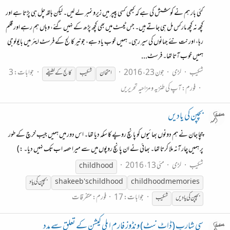
کئی بار ہم نے کوشش کی ہے کہ کبھی کسی پیپر میں زیرو نمبر لے لیں۔ لیکن ہاتھ چل ہی پڑتا ہے اور
کچھ نہ کچھ مارکس مل ہی جاتے ہیں۔ جس ٹیسٹ میں بھی کچھ پڑھ کے نہیں گئے، وہاں ہم رہے اور قلم
رہا، اور نت نئے جہانوں کی سیر رہی۔ ہمیں خوب یاد ہے، جونیر کالج کے فرسٹ ایئر میں بایولوجی
ہمیں خوب آتا تھا۔ فرسٹ...
شکیب
لڑی
جون 23، 2016
جوابات: 3
امتحان
شکیب
کالج کے لطیفے
فورم:
آپ کی طنزیہ و مزاحیہ تحریریں
بچپن کی یادیں
چچا جان نے ہم دونوں بھائیوں کو پانچ روپے کا سکہ دیا تھا۔ اس دور میں ہمیں جیب خرچ کے طور
پر ہمیں چار آنہ ملا کرتا تھا۔ بھائی نے ان پانچ روپوں میں سے میرا حصہ اب تک نہیں دیا۔ :)
شکیب
لڑی
مئی 13، 2016
childhood
childhood memories
shakeeb's childhood
بچپن کی یاد
جوابات: 17
فورم:
متفرقات
بچپن کی یادیں
شکیب
سی شارپ (ڈاٹ نیٹ) ونڈوز فارم اپلی کیشن کے تعلق سے مدد