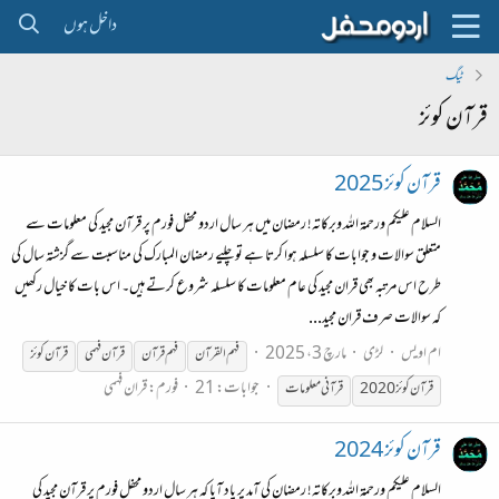
داخل ہوں
ٹیگ
قرآن کوئز
قرآن کوئز 2025
السلام علیکم ورحمة الله وبرکاتہ! رمضان میں ہر سال اردو محفل فورم پر قرآن مجید کی معلومات سے
متعلق سوالات و جوابات کا سلسلہ ہوا کرتا ہے تو چلیے رمضان المبارک کی مناسبت سے گزشتہ سال کی
طرح اس مرتبہ بھی قران مجید کی عام معلومات کا سلسلہ شروع کرتے ہیں۔ اس بات کا خیال رکھیں
کہ سوالات صرف قران مجید...
ام اویس
لڑی
مارچ 3، 2025
فہم القرآن
فہم
قرآن
قرآن
فہمی
قرآن
کوئز
جوابات: 21
فورم:
قران فہمی
قرآن
کوئز
قرآن
ی معلومات
قرآن کوئز 2024
السلام علیکم ورحمة الله وبرکاتہ! رمضان کی آمد پر یاد آیا کہ ہر سال اردو محفل فورم پر قرآن مجید کی