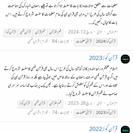
معلومات سے متعلق سوالات و جوابات کا سلسلہ ہوا کرتا ہے تو چلیے رمضان المبارک کی مناسبت
سے گزشتہ سال کی طرح اس مرتبہ بھی قران مجید کی عام معلومات کا سلسلہ شروع کرتے ہیں۔ اس
بات کا خیال رکھیں کہ...
ام اویس
لڑی
مارچ 12، 2024
فہم القرآن
فہم
قرآن
قرآن
فہمی
قرآن
کوئز
جوابات: 84
فورم:
قران فہمی
قرآن
کوئز
2024
قرآن
ی معلومات
قرآن کوئز 2023
السلام علیکم و رحمة الله وبرکاتہ! گذشتہ سال کی طرح اس سال بھی قرآن فہمی کا سلسلہ شروع کرتے
ہیں اگرچہ قرآن فہمی صرف رمضان کے ساتھ خاص نہیں ہونی چاہیے بلکہ ہر روز قرآن مجید کی
تلاوت اور اس کے فہم کی کوشش کرتے رہنا چاہیے ۔ فیس بک پر جناب محمداسامہ سَرسَری
صاحب نے فہم قرآن کا سلسلہ شروع کیا...
ام اویس
لڑی
مارچ 28، 2023
فہم القرآن
قرآن
فہمی
قرآن
کوئز
جوابات: 74
فورم:
قران فہمی
قرآن
کوئز
قرآن
ی معلومات
قرآن کوئز 2022