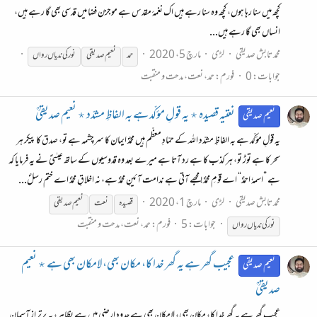
کچھ میں سنا رہا ہوں، کچھ وہ سنا رہے ہیں اک نغمۂ مقدس ہے موجزن فضا میں قدسی بھی گا رہے ہیں،
انساں بھی گا رہے ہیں...
محمد تابش صدیقی
لڑی
مارچ 5، 2020
حمد
نعیم صدیقی
نور
کی
ندیاں
رواں
جوابات: 0
فورم:
حمد، نعت، مدحت و منقبت
نعتیہ قصیده ٭ یہ قولِ مؤکّد ہے بہ الفاظِ مشدّد ٭ نعیم صدیقیؒ
نعیم صدیقی
یہ قولِ مؤکّد ہے بہ الفاظِ مشدّد اللہ کے حمّادِ معظّم ہیں محمّدؐ ایمان کا سرچشمہ ہے تو، صدق کا پیکر ہر
سحر کا ہے توڑ تو، ہر کذب کا ہے رد آتا ہے میرے بعد وه قدوسیوں کے ساتھ عیسٰیؑ نے یہ فرمایا کہ
ہے ”اسمہٗ احمدؐ“ اے قومِ محمدؐ! مجھے آتی ہے ندامت آئینِ محمدؐ ہے، نہ اخلاقِ محمدؐ اے ختم رسلؐ...
محمد تابش صدیقی
لڑی
مارچ 1، 2020
قصیدہ
نعت
نعیم صدیقی
جوابات: 5
فورم:
حمد، نعت، مدحت و منقبت
نور
کی
ندیاں
رواں
عجیب گھر ہے یہ گھر خدا کا، مکان بھی، لامکان بھی ہے ٭ نعیم
نعیم صدیقی
صدیقیؒ
عجیب گھر ہے یہ گھر خدا کا، مکان بھی، لامکان بھی ہے حدودِ ارضی میں ہے بظاہر، یہ برتر از آسمان