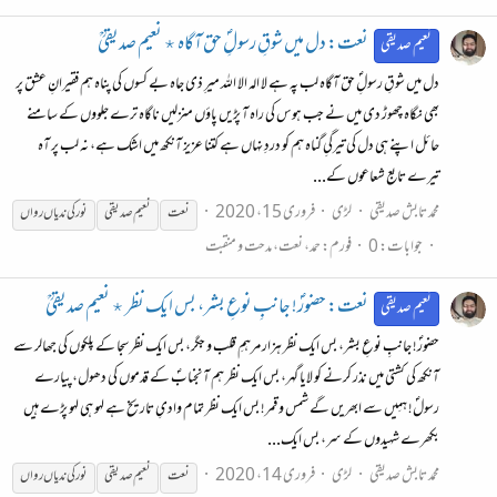
نعت: دل میں شوقِ رسولِؐ حق آگاه ٭ نعیم صدیقیؒ
نعیم صدیقی
دل میں شوقِ رسولِؐ حق آگاه لب پہ ہے لا اله الا اللہ میرِ ذی جاه بے کسوں کی پناہ ہم فقیرانِ عشق پر
بھی نگاه چھوڑ دی میں نے جب ہوس کی راہ آ پڑیں پاؤں منزلیں ناگاہ ترے جلووں کے سامنے
حائل اپنے ہی دل کی تیرگیِ گناه ہم کو دردِ نہاں ہے کتنا عزیز آنکھ میں اشک ہے، نہ لب پر آہ
تیرے تابع شعاعوں کے...
محمد تابش صدیقی
لڑی
فروری 15، 2020
نعت
نعیم صدیقی
نور
کی
ندیاں
رواں
جوابات: 0
فورم:
حمد، نعت، مدحت و منقبت
نعت: حضورؐ! جانبِ نوعِ بشر، بس ایک نظر ٭ نعیم صدیقیؒ
نعیم صدیقی
حضورؐ! جانبِ نوعِ بشر، بس ایک نظر ہزار مرہمِ قلب و جگر، بس ایک نظر سجا کے پلکوں کی جھالر سے
آنکھ کی کشتی میں نذر کرنے کو لایا گہر، بس ایک نظر ہم آنجنابؐ کے قدموں کی دھول، پیارے
رسولؐ! ہمِیں سے ابھریں گے شمس و قمر! بس ایک نظر تمام وادیِ تاریخ ہے لہو ہی لہو پڑے ہیں
بکھرے شہیدوں کے سر، بس ایک...
محمد تابش صدیقی
لڑی
فروری 14، 2020
نعت
نعیم صدیقی
نور
کی
ندیاں
رواں