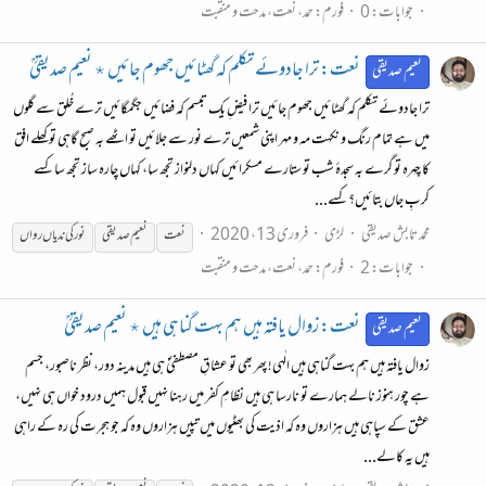
جوابات: 0
فورم:
حمد، نعت، مدحت و منقبت
نعت: ترا جادوئے تکلم کہ گھٹائیں جھوم جائیں ٭ نعیم صدیقیؒ
نعیم صدیقی
ترا جادوئے تکلم کہ گھٹائیں جھوم جائیں ترا فیضِ یک تبسم کہ فضائیں جگمگائیں ترے خُلق سے گلوں
میں ہے تمام رنگ و نکہت مہ و مہر اپنی شمعیں ترے نور سے جلائیں تو اٹھے بہ صبح گاہی تو کھلے افق
کا چہرہ تو گرے بہ سجدۂ شب تو ستارے مسکرائیں کہاں دلنواز تجھ سا، کہاں چاره ساز تجھ سا کسے
کربِ جاں بتائیں؟ کسے...
محمد تابش صدیقی
لڑی
فروری 13، 2020
نعت
نعیم صدیقی
نور
کی
ندیاں
رواں
جوابات: 2
فورم:
حمد، نعت، مدحت و منقبت
نعت: زوال یافتہ ہیں ہم بہت گناہی ہیں ٭ نعیم صدیقیؒ
نعیم صدیقی
زوال یافتہ ہیں ہم بہت گناہی ہیں الٰہی! پھر بھی تو عشاقِ مصطفیٰؐ ہی ہیں مدینہ دور، نظر ناصبور، جسم
ہے چور ہنوز نالے ہمارے تو نارسا ہی ہیں نظامِ کفر میں رہنا نہیں قبول ہمیں درود خواں ہی نہیں،
عشق کے سپاہی ہیں ہزاروں وہ کہ اذیت کی بھٹیوں میں تپیں ہزاروں وہ کہ جو ہجرت کی رہ کے راہی
ہیں یہ کالے...