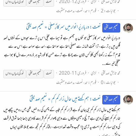
محمد تابش صدیقی
لڑی
فروری 12، 2020
نعت
نعیم صدیقی
نور
کی
ندیاں
رواں
جوابات: 2
فورم:
حمد، نعت، مدحت و منقبت
نعت: دربارِ پُر انوار میں سرکارِؐ معلّیٰ ٭ نعیم صدیقیؒ
نعیم صدیقی
دربارِ پُر انوار میں سرکارِؐ معلّیٰ ہونٹوں پہ تبسّم ہے تو سیما ہے مجلّیٰ اس پر ترے سجدوں کے نشاں لمعہ
فگن ہیں برتر ہے، ترا تختِ شہانہ سے مصلّیٰ احمدؐ ہے سو احمدؐ ہے، احد ہے سو احد ہے اس حد سے
قدم آگے نہ رکھنا کبھی کلّا کس شان سے چمکا ہے ترے حسن کا خورشید ہر ذره مرے دل کا ہوا ہے
متجلّیٰ تیرے...
محمد تابش صدیقی
لڑی
فروری 11، 2020
نعت
نعیم صدیقی
نور
کی
ندیاں
رواں
جوابات: 0
فورم:
حمد، نعت، مدحت و منقبت
نعت: ہم کہتے ہیں حالِ زار کم کم ٭ نعیم صدیقیؒ
نعیم صدیقی
ہم کہتے ہیں حالِ زار کم کم جی جان کو ہے قرار کم کم طیبہ کے چمن کی رہ نہیں تھی جس رہ میں چبھے ہیں
خار کم کم سینے کی وہی ہے آنچ دھیمی مژگاں سے وہی پھوار کم کم قربت کا وہی بڑھا بڑھا شوق فرقت
کی وہی سہار کم کم امت پہ تری پڑا عجب وقت تعداد بہت، رفتار کم کم تجھ سے جو ملا جنونِ ایماں
دانش پہ ہے اب...