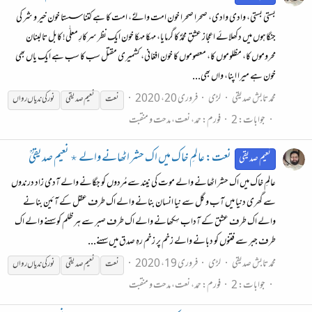
بستی بستی، وادی وادی، صحرا صحرا خون امت والےؐ، امت کا ہے کتنا سستا خون خیر و شر کی
جنگاہوں میں دکھلائے اعجاز عشقِ محمدؐ کا گرمایا، مہکا مہکا خون ایک نظر سرکارِ معلّٰی! کابل تا لبنان
محروموں کا، مظلوموں کا، معصوموں کا خون افغانی، کشمیری مقتل سب کا سب ہے ایک یاں بھی
خون ہے میرا اپنا، واں بھی...
محمد تابش صدیقی
لڑی
فروری 20، 2020
نعت
نعیم صدیقی
نور
کی
ندیاں
رواں
جوابات: 2
فورم:
حمد، نعت، مدحت و منقبت
نعت: عالمِ خاک میں اک حشر اٹھانے والے ٭ نعیم صدیقیؒ
نعیم صدیقی
عالمِ خاک میں اک حشر اٹھانے والے موت کی نیند سے مُردوں کو جگانے والے آدمی زاد درندوں
سے گھری دنیا میں آب و گل سے نیا انسان بنانے والے اک طرف عقل کے آئین بنانے
والے اک طرف عشق کے آداب سِکھانے والے اک طرف صبر سے ہر ظلم کو سہنے والے اک
طرف جبر سے فتنوں کو دبانے والے زخم پر زخم رہِ صدق میں سہنے...
محمد تابش صدیقی
لڑی
فروری 19، 2020
نعت
نعیم صدیقی
نور
کی
ندیاں
رواں
جوابات: 2
فورم:
حمد، نعت، مدحت و منقبت