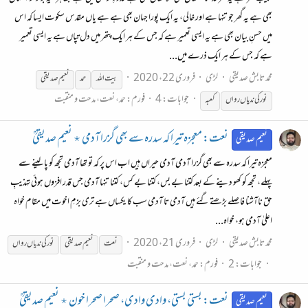
بھی ہے یہ گھر جو تنہا ہے اور خالی، یہ ایک پورا جہان بھی ہے ہے یاں مقدس سکوت ایسا کہ اس
میں حسنِ بیان بھی ہے یہ ایسی تعمیر ہے کہ جس کے ہر ایک پتھر میں دل تپاں ہے یہ ایسی تعمیر
ہے کہ جس کے ہر ایک ذرے میں...
محمد تابش صدیقی
لڑی
فروری 22، 2020
بیت اللہ
حمد
نعیم صدیقی
جوابات: 4
فورم:
حمد، نعت، مدحت و منقبت
نور
کی
ندیاں
رواں
کعبہ
نعت: معجزه تیرا کہ سدرہ سے بھی گزرا آدمی ٭ نعیم صدیقیؒ
نعیم صدیقی
معجزه تیرا کہ سدرہ سے بھی گزرا آدمی آدمی حیراں ہیں اب اس پر کہ تو تھا آدمی تجھ کو پا لینے سے
پہلے، تجھ کو کھو دینے کے بعد کتنا بے بس، کتنا بے کس، کتنا تنہا آدمی جس قدر افزوں ہوئی تہذیبِ
حق ناآشنا فاصلے بڑھتے گئے ہیں آدمی تا آدمی سب کا یکساں ہے تری بزمِ اخوت میں مقام خواه
اعلیٰ آدمی ہو، خواه...
محمد تابش صدیقی
لڑی
فروری 21، 2020
نعت
نعیم صدیقی
نور
کی
ندیاں
رواں
جوابات: 2
فورم:
حمد، نعت، مدحت و منقبت
نعت: بستی بستی، وادی وادی، صحرا صحرا خون ٭ نعیم صدیقیؒ
نعیم صدیقی