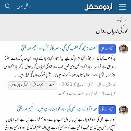
داخل ہوں
ٹیگ
نور کی ندیاں رواں
نعت: مجھ کو طلب کیا گیا، سرکارؐ! آ گیا ٭ نعیم صدیقیؒ
نعیم صدیقی
مجھ کو طلب کیا گیا، سرکارؐ! آ گیا شرمِ گُنہ لیے، یہ گنہگار آ گیا پھیلا کے اپنا دامنِ صد چاک اے حضورؐ!
درویشِ بے نوا سرِ دربار آ گیا سوکھی پڑی تھیں کب سے تمنا کی کھیتیاں گریہ مثالِ ابرِ گہر بار آ گیا اِس
پیکرِ سوال کو کیا حاجتِ سوال فیض و عطا کے شہر میں نادار آ گیا ٹھوکر جہاں لگی کوئی، میں...
محمد تابش صدیقی
لڑی
مارچ 6، 2020
نعت
نعیم صدیقی
نور
کی
ندیاں
رواں
جوابات: 4
فورم:
حمد، نعت، مدحت و منقبت
حمد: آواز ہے انہی کی، وہ خود بلا رہے ہیں ٭ نعیم صدیقیؒ
نعیم صدیقی
آواز ہے انہی کی، وہ خود بلا رہے ہیں یاں دل تڑپ رہا ہے، وہ مسکرا رہے ہیں ہے تلبیہ زبان پر،
تسبیح ہر نفس میں کیا ہی عجب خوشی ہے، آنسو بھی آ رہے ہیں اک مشترک کہانی، اور وہ بھی جاودانی