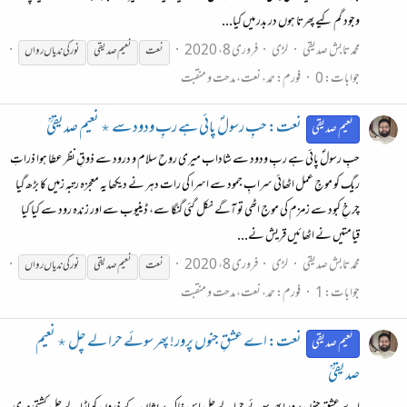
وجود گم کیے پھرتا ہوں در بدر میں کیا...
محمد تابش صدیقی
لڑی
فروری 8، 2020
نعت
نعیم صدیقی
نور
کی
ندیاں
رواں
جوابات: 0
فورم:
حمد، نعت، مدحت و منقبت
نعت: حبِ رسولؐ پائی ہے ربِ ودود سے ٭ نعیم صدیقیؒ
نعیم صدیقی
حبِ رسولؐ پائی ہے ربِ ودود سے شاداب میری روح سلام و درود سے ذوقِ نظر عطا ہوا ذراتِ
ریگ کو موجِ عمل اٹھائی سرابِ جمود سے اسرا کی رات دہر نے دیکھا یہ معجزہ رتبہ زمیں کا بڑھ گیا
چرخِ کبود سے زمزم کی موج اٹھی تو آگے نکل گئی گنگا سے، ڈینیوب سے اور زندہ رود سے کیا کیا
قیامتیں نے اٹھائیں قریش نے...
محمد تابش صدیقی
لڑی
فروری 8، 2020
نعت
نعیم صدیقی
نور
کی
ندیاں
رواں
جوابات: 1
فورم:
حمد، نعت، مدحت و منقبت
نعت: اے عشقِ جنوں پرور! پھر سوئے حرا لے چل ٭ نعیم
نعیم صدیقی
صدیقیؒ