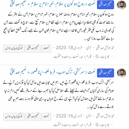
نعت: روحِ دو کون پر سلام، خیرِ انام پر سلام ٭ نعیم صدیقیؒ
نعیم صدیقی
روحِ دو کون پر سلام، خیرِ انام پر سلام روضۂ سبنر پر سلام، شہرِ حرام پر سلام جس نے بشر کے
سامنے موت کو بھی جھکا دیا ایسے پیام پر سلام، ایسے نظام پر سلام تیغ سے، تاج و تخت سے جس
کی خودی نہ دب سکی فقرِ غیور جس کا تھا، ایسے امام پر سلام خونِ شہید نے جسے رنگِ شفق عطا کیا بھیج
رہا ہے آفتاب روز اسی...
محمد تابش صدیقی
لڑی
فروری 18، 2020
نعت
نعیم صدیقی
نور
کی
ندیاں
رواں
جوابات: 0
فورم:
حمد، نعت، مدحت و منقبت
نعت: سرکشی، ترکِ ادب، فرطِ غلو - اپنا قصور ٭ نعیم صدیقیؒ
نعیم صدیقی
سرکشی، ترکِ ادب، فرطِ غلو - اپنا قصور آپؐ میں، ہم میں حجابات ہیں حائل کیا کیا توڑ دیں آپؐ نے
اوہام کی ساری کڑیاں آدمیّت نے لپیٹے تھے سلاسل کیا کیا ہم مدینے کے مسافر تھے کہیں دم نہ لیا
ہر قدم سامنے آئی ہیں منازل کیا کیا آپؐ ہی کے رخِ تاباں پہ رہی اپنی نظر ورنہ بت ہم پہ بھی
ہوتے رہے مائل کیا...
محمد تابش صدیقی
لڑی
فروری 16، 2020
نعت
نعیم صدیقی
نور
کی
ندیاں
رواں
جوابات: 0
فورم:
حمد، نعت، مدحت و منقبت