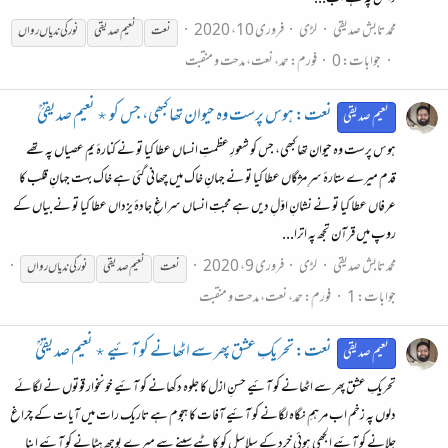
محمد تابش صدیقی
لڑی
فروری 10، 2020
نعت
نعیم صدیقی
نور
کی
ندیاں
رواں
جوابات: 0
فورم:
حمد، نعت، مدحت و منقبت
نعت: ہوس پرست وہ حیوان تھا کبھی، جس کو ٭ نعیم صدیقیؒ
نعیم صدیقی
ہوس پرست وہ حیوان تھا کبھی، جس کو شعورِ عظمتِ انساں عطا کیا تو نے کنارۂ یمِ عصیاں پہ تھے
قدم میرے ستارۂ سرِ مژگاں عطا کیا تو نے جہانِ خاک میں چھانی گئی ہے خاک بہت جہانِ قلب کا
عرفاں عطا کیا تو نے نشانِ اوّلِ دیں ہے محبتِ انساں سراغِ جادۂ یزداں عطا کیا تو نے بیاں کے
روپ میں قرآن تجھ پہ اترا...
محمد تابش صدیقی
لڑی
فروری 9، 2020
نعت
نعیم صدیقی
نور
کی
ندیاں
رواں
جوابات: 1
فورم:
حمد، نعت، مدحت و منقبت
نعت: تحریکِ عشق پھر سے اٹھانے کو آئیے ٭ نعیم صدیقیؒ
نعیم صدیقی
تحریکِ عشق پھر سے اٹھانے کو آئیے حسنِ ازل کا جلوہ دکھانے کو آئیے خونخوار قوتوں نے لگائے
دلوں پہ زخم اب مرہمِ نگاه لگانے کو آئیے آفات کا ہجوم ہے تاریک رات میں آیات کے چراغ
جلانے کو آئیے الجھی ہوئی خرد کے سلاسل کو کاٹیے سینے سے میرے بوجھ ہٹانے کو آئیے اپنا