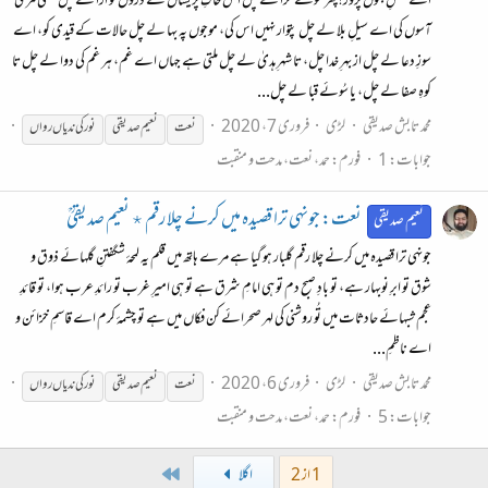
اے عشقِ جنوں پرور! پھر سوئے حرا لے چل اس خاکِ پریشاں کے ذروں کو اڑا لے چل کشتی مری
آسوں کی اے سیلِ بلا لے چل پتوار نہیں اس کی، موجوں پہ بہا لے چل حالات کے قیدی کو، اے
سوزِ دعا لے چل از بہرِ خدا چل، تا شہرِ ہدیٰ لے چل ملتی ہے جہاں اے غم، ہر غم کی دوا لے چل تا
کوہِ صفا لے چل، یا سُوئے قبا لے چل...
محمد تابش صدیقی
لڑی
فروری 7، 2020
نعت
نعیم صدیقی
نور
کی
ندیاں
رواں
جوابات: 1
فورم:
حمد، نعت، مدحت و منقبت
نعت: جونہی ترا قصیدہ میں کرنے چلا رقم ٭ نعیم صدیقیؒ
نعیم صدیقی
جونہی ترا قصیدہ میں کرنے چلا رقم گلبار ہو گیا ہے مرے ہاتھ میں قلم یہ لمحۂ شگفتنِ گلہائے ذوق و
شوق تو ابرِ نوبہار ہے، تو بادِ صبح دم تو ہی امامِ شرق ہے تو ہی امیرِ غرب تو رائدِ عرب ہوا، تو قائدِ
عجم شبہائے حادثات میں تُو روشنی کی لہر صحرائے کن فکاں میں ہے تو چشمۂ کرم اے قاسمِ خزائن و
اے ناظمِ...
محمد تابش صدیقی
لڑی
فروری 6، 2020
نعت
نعیم صدیقی
نور
کی
ندیاں
رواں
جوابات: 5
فورم:
حمد، نعت، مدحت و منقبت
Last
1 از 2
اگلا