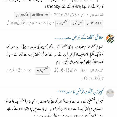
کام ہونے والا ہے؟ جانکاری کے لئے:sneaky:
شاہد رضا خان
لڑی
جنوری 26، 2016
arifkarim
شاکر القادری
جوابات: 7
فورم:
ٹائپو گرافی اور خطاطی
محمد ارشد القادری
نبیل نقوی
نستعلیق
اردو
خطاطی سیکھنے کے غرض سے۔۔۔۔۔
السلامُ علیکم محترم حضرات خطاطی سیکھنے کے لئے کس کس چیز کی ضرورت ہوتی ہے. ؟ اور مجھے
کوئ بک اگر پی ڈی ایف فائل میں مل جائے جس سے خطاطی سیکھنے میں مدد ملے تو برائے مہربانی
لنک عطا کر دیجئیے آپ کی مہربانی ہوگی والسلام
شاہد رضا خان
لڑی
جنوری 16، 2016
جوابات: 3
فورم:
نستعلیق
اردو
ٹائپو گرافی اور خطاطی
کمپیوٹر پہ مختلف فونٹس کا مسئله ؟؟؟؟
کمپیوٹر پہ نستعلیق کے بہت سے فونٹ انسٹال کرلینے کی صورت میں، کیا تمام فونٹس بیک وقت شو
ہوتے ہیں؟ یا کوئی ایک فونٹ خودکار طور پر نظر آتا، یا اس بارے میں اپنا اختیار ہوتا ہے کہ جسے
چاہیں سلیکٹ کرلیں؟؟؟؟ اس بارے میں رہنمائی درکار ہے؟؟؟؟؟