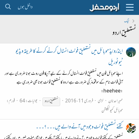
داخل ہوں
ٹیگ
نستعلیق اردو
اینڈروئیڈ موبائل میں نستعلیق فونٹ انسٹال کرنے کرنے کا طریقہ ویڈیو
ٹیوٹوریل
اپنے موبائل فون میں نستعلیق فونٹ انسٹال کرنے کے لیے آپکا فون روٹ ہونا ضروری ہے اور
آئی فونٹ نام کے سوفٹویئر کی ضرورت ہے اردو کا نستعلیق فونٹ ہونا بھی ضروری ہے
:heehee:
حمیرا عدنان
لڑی
فروری 11، 2016
جوابات: 64
فورم:
نستعلیق
اردو
موبائل کمیونیکیشن
کتنے نستعلیق فونٹ وجود میں آنے والے ہیں۔۔۔؟۔۔۔
نستعلیق کے کتنے فونٹ وجود میں آنے والے ہیں یا کتنے آ چکے ہیں جو ابھی مفت نہیں ہیں اور کتنے پر