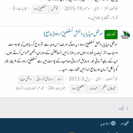
کاشف اختر
لڑی
دسمبر 19، 2015
جوابات: 3
فونٹس
نستعلیق
اردو
فورم:
لکھنے پڑھنے میں مدد
سوشل میڈیا پر دلکش نستعلیق اردو (جامع)
تعارف
سوشل میڈیاپر دلکش نستعلیق اردو: یہ دھاگہ صرف اس وجہ سے شروع کر رہاہوں کہ جو دوست
واحباب انٹرنیٹ پر نووراد ہوں اور براؤزرز میں انسٹالیشن کے دوران الجھن محسوس کرتے ہوں ۔
ان کے لیے آسانی ہو۔ درویش خراسانی صاحب کے پوسٹ میں سے نستعلیق اردو کے طریقہءِ کار
کو بالکل آسان اور جامع انداز میں لکھا ہے۔ امید...
محمد آصف
لڑی
اپریل 3، 2013
اردو
درویش خراسانی
سوشل میڈیا
جوابات: 24
فورم:
تعارف و انٹرویو
محمد بلال اعظم
محمد صابر
نستعلیق
اردو
ٹیگ
مہر
اردو جدید