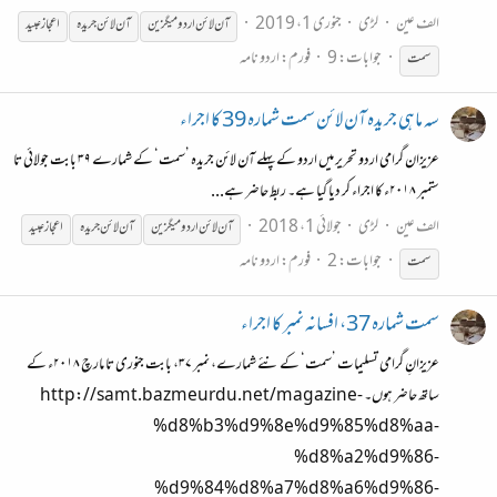
الف عین
لڑی
جنوری 1، 2019
آن
لائن
اردو میگزین
آن
لائن
جریدہ
اعجاز عبید
جوابات: 9
فورم:
اردو نامہ
سمت
سہ ماہی جریدہ آن لائن سمت شمارہ 39 کا اجراء
عزیزان گرامی اردو تحریر میں اردو کے پہلے آن لائن جریدہ ’سمت‘ کے شمارے ۳۹ بابت جولائی تا
ستمبر ۲۰۱۸ء کا اجراء کر دیا گیا ہے۔ ربط حاضر ہے...
الف عین
لڑی
جولائی 1، 2018
آن
لائن
اردو میگزین
آن
لائن
جریدہ
اعجاز عبید
جوابات: 2
فورم:
اردو نامہ
سمت
سمت شمارہ 37، افسانہ نمبر کا اجراء
عزیزانِ گرامی تسلیمات ’سمت‘ کے نئے شمارے، نمبر ۳۷، بابت جنوری تا مارچ ۲۰۱۸ء کے
ساتھ حاضر ہوں۔ http://samt.bazmeurdu.net/magazine-
%d8%b3%d9%8e%d9%85%d8%aa-
%d8%a2%d9%86-
%d9%84%d8%a7%d8%a6%d9%86-