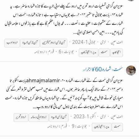
عزیزان گرامی تسلیمات اردو تحریر میں اردو کے پہلے ادبی جریدے کا تازہ شمارہ حاضر ہے۔ یہ
شمارہ ۶۳، بابت جولائی تا ستمبر ۲۰۲۴ء ہے جو یہاں دستیاب ہے: تازہ شمارہ - سَمت اس
شمارے کے مشمولات: عقیدت : نعت ۔۔۔ محمد بلال اعظم گاہے گاہے باز خواں: علامہ اقبال
کی یاد میں ۔۔۔ امین احسن اصلاحی ادبی...
الف عین
لڑی
جولائی 1، 2024
آن
لائن
اردو میگزین
آن
لائن
جریدہ
اردو ادب
جوابات: 6
فورم:
اردو نامہ
اعجا عبید
سمت
مدیر:اعجاز عبید
سَمت، شمارہ 60 کا اجراء
عزیزان گرامی سَمت کے نئے شمارے، شمارہ ۶۰، ahmajmalamirبابت اکتوبر تا
دسمبر ۲۰۲۳ء کے ساتھ ایک بار پھر حاضر ہوں۔ اس شمارے میں حسب معمول نثر و شعر کے کئی
معیاری نمونے شامل ہیں جو آپ کو پسند آئیں گے۔ نیا شمارہ یہاں ملاحظہ کریں تازہ شمارہ - سَمت
اس شمارے سے اصغر وجاہت کے ہندی ناول من ماٹی کا اردو روپ...
الف عین
لڑی
اکتوبر 1، 2023
آن
لائن
جریدہ
اردو ادبی رسالہ
اردوتحریر
جوابات: 9
فورم:
اردو نامہ
سمت
مدیر:اعجاز عبید