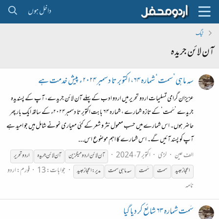
داخل ہوں
ٹیگ
آن لائن جریدہ
سہ ماہی’سمت‘ شمارہ ۶۴، اکتوبر تا دسمبر ۲۰۲۴ء پیش خدمت ہے
عزیزان گرامی تسلیمات اردو تحریر میں اردو ادب کے پہلے آن لائن جریدے، آپ کے پسندیدہ
جریدے ’سَمت‘ کے تازہ شمارے ، شمارہ ۶۴ بابت اکتوبر تا دسمبر۲۰۲۴ء کے ساتھ ایک بار پھر
حاضر ہوں۔ اس شمارے میں حسب معمول نثر و شعر کے کئی معیاری نمونے شامل ہیں جو امید ہے
آپ کو پسند آئیں گے۔ اس شمارے کا اہم موضوع اس...
الف عین
لڑی
اکتوبر 7، 2024
آن
لائن
اردو میگزین
آن
لائن
جریدہ
اردو تحریر
جوابات: 13
فورم:
اردو
اعجاز عبید
سمت
سَمت
سہ ماہی سمت
مدیر:اعجاز عبید
نامہ
سَمت شمارہ ۶۳ شائع کر دیا گیا