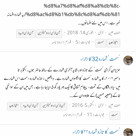
%d8%a7%d8%af%d8%a8%db%8c-
%d8%ac%d8%b1%db%8c%d8%af%db%81/ یہ شمارہ افسانہ
نمبر ہے۔ اس میں نئے افسانوں...
الف عین
لڑی
جنوری 14، 2018
آن
لائن
اردو میگزین
آن
لائن
جریدہ
جوابات: 5
فورم:
اردو نامہ
اعجاز عبید
سمت
’سمت‘ شمارہ 32 کا اجراء
عزیزانِ گرامی ’سمت‘ کے تازہ اور شاید آخری شمارے کے ساتھ حاضر ہوں۔ اکتوبر تا
دسمبر ۲۰۱۶ء کا یہ شمارہ ’سمت‘ کا بتیسواں شمارہ ہے۔ دیکھیں: تازہ شمارہ - سَمت اس شمارے
میں ،یاد رفتگاں کے تحت ، پیغام آفاقی کا ایک بھر پور گوشہ دیا جا رہا ہے۔ جس میں ان کے سوانحی
خاکے (صبیحہ حسین) کے علاوہ ان کے...
الف عین
لڑی
اکتوبر 5، 2016
آن
لائن
اردو میگزین
آن
لائن
جریدہ
اعجاز عبید
جوابات: 11
فورم:
اردو نامہ
سمت
’سمت‘ کا تازہ شمارہ ۲۲ کا اجراء