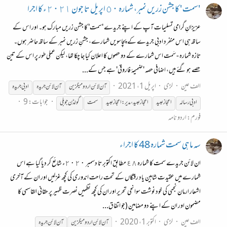
'سمت' کا جشن زریں نمبر، شمارہ ٥٠ اپریل تا جون ٢٠٢١ء کا اجرا
عزیزانِ گرامی تسلیمات آپ کے اپنے جریدے 'سمت' کا جشن زریں مبارک ہو۔ اور اس کے
ساتھ ہی اس منفرد ادبی جریدے کے پچاسویں شمارے، جشنِ زریں نمبر کے ساتھ حاضر ہوں۔
تازہ شمارہ - سَمت اس شمارے کے دو حصوں کا اعلان کیا جا چکا تھا، لیکن عملی طور پر اس کے تین
حصے ہو گئے ہیں، اضافی حصہ 'ضمیمۂ فاروقی' ہے جس کے...
الف عین
لڑی
اپریل 1، 2021
آن
لائن
اردو میگزین
آن
لائن
جریدہ
ادبی
جریدہ
جوابات: 9
ادبی رسالہ
اعجاز عبید
اعجاز عبید، مدیر: اعجاز عبید
سمت
گولڈن جوبلی
فورم:
اردو نامہ
سہ ماہی سمت شمارہ 48 کا اجراء
ان لائن جریدے سمت کا شمارہ ٤٨ مطابق اکتوبر تا دسمبر ٢٠٢٠ء شائع کر دیا گیا ہے اس
شمارے میں عقیدت شاہین یاد رفتگاں کے تحت راحت اندوری کی کچھ غزلیں اور ان کے آخری
اشعار ارمان نجمی کی خود نوشت سوانحی تحریر اور ان کی کچھ نظمیں نصرت ظہیر پر حقانی القاسمی کا
مضمون اور ان کے اپنے دو مضامین (جو اتفاق...
الف عین
لڑی
اکتوبر 1، 2020
آن
لائن
اردو میگزین
آن
لائن
جریدہ