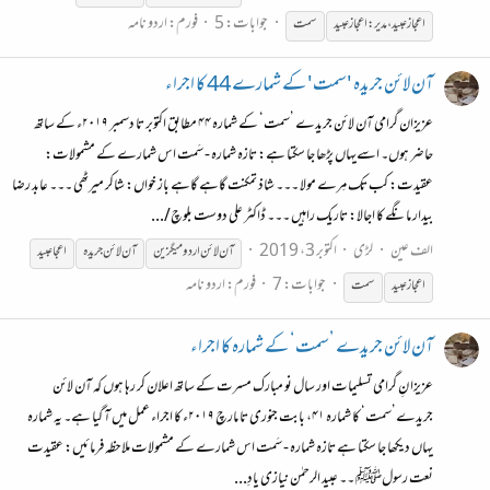
جوابات: 5
فورم:
اردو نامہ
اعجاز عبید، مدیر: اعجاز عبید
سمت
آن لائن جریدہ 'سمت' کے شمارے 44 کا اجراء
عزیزان گرامی آن لائن جریدے ’سمت‘ کے شمارہ ۴۴ مطابق اکتوبر تا دسمبر ۲۰۱۹ء کے ساتھ
حاضر ہوں۔ اسےیہاں پڑھا جا سکتا ہے: تازہ شمارہ - سَمت اس شمارے کے مشمولات:
عقیدت: کب تک مِرے مولا ۔۔۔ شاذ تمکنت گاہے گاہے باز خواں: شاکر میرٹھی ۔۔۔ عابد رضا
بیدار مانگے کا اجالا: تاریک راہیں ۔۔۔ ڈاکٹر علی دوست بلوچ/...
الف عین
لڑی
اکتوبر 3، 2019
آن
لائن
اردو میگزین
آن
لائن
جریدہ
اعجا عبید
جوابات: 7
فورم:
اردو نامہ
اعجاز عبید
سمت
آن لائن جریدے ’سمت‘ کے شمارہ کا اجراء
عزیزا نِ گرامی تسلیمات اور سال نو مبارک مسرت کے ساتھ اعلان کر رہا ہوں کہ آن لائن
جریدے’سمت‘ کا شمارہ ۴۱، بابت جنوری تا مارچ ۲۰۱۹ء کا اجراء عمل میں آ گیا ہے۔ یہ شمارہ
یہاں دیکھا جا سکتا ہے تازہ شمارہ - سَمت اس شمارے کے مشمولات ملاحظہ فرمائیں: عقیدت
نعت رسولﷺ ۔۔ عبید الرحمٰن نیازی یادِ...