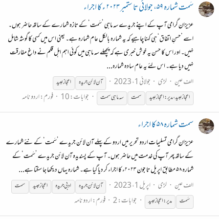
سَمت شمارہ ۵۹، جولائی تا ستمبر ۲۰۲۳ ء کا اجراء
عزیزان گرامی آپ کے اپنے جریدے سہ ماہی ’سَمت‘ کے تازہ شمارے کے ساتھ حاضر ہوں۔
اسے ’حسنِ اتفاق‘ ہی کہنا چاہیے کہ یہ شمارہ بالکل عام شمارہ ہے۔ یعنی اس میں کسی کا گوشہ شامل
نہیں۔ اور اس کا حسن یہ خوش خبری ہے کہ پچھلے سہ ماہی میں کوئی اہم اہل قلم نے داغِ مفارقت
نہیں دیا ہے۔ اس لئے یہ عام سادہ شمارہ...
الف عین
لڑی
جولائی 1، 2023
آن
لائن
جریدہ
اعجاز عبید
جوابات: 10
فورم:
اردو نامہ
اعجاز عبید، مدیر: اعجاز عبید
سمت
سہ ماہی سمت
سمت شمارہ ۵۸ کا اجراء
عزیزان گرامی تسلیمات اردو تحریر میں اردو کے پہلے آن لائن جریدے ’سَمت‘ کے نئے شمارے
کے ساتھ پھر آپ کی خدمت میں حاضر ہوں۔ آپ کے پسندیدہ آن لائن جریدے ’سَمت‘ کے
شمارہ ۵۸ مطابق اپریل تا جون ۲۰۲۳ء کا اجراء کر دیا گیا ہے۔ شمارہ یہاں دیکھا جا سکتا ہے...
الف عین
لڑی
اپریل 1، 2023
آن
لائن
جریدہ
ادبی
جریدہ
اعجاز عبید
سمت
جوابات: 2
فورم:
اردو نامہ
سَمت
مدیر:اعجاز عبید