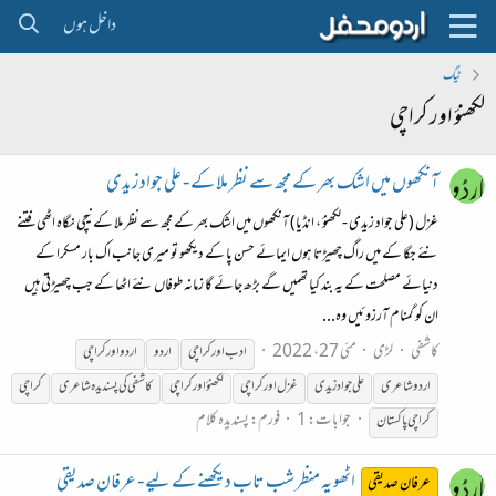
داخل ہوں
ٹیگ
لکھنؤ اور کراچی
آنکھوں میں اشک بھر کے مجھ سے نظر ملا کے - علی جواد زیدی
غزل (علی جواد زیدی - لکھنؤ ، انڈیا) آنکھوں میں اشک بھر کے مجھ سے نظر ملا کے نیچی نگاہ اٹھی فتنے
نئے جگا کے میں راگ چھیڑتا ہوں ایمائے حسن پا کے دیکھو تو میری جانب اک بار مسکرا کے
دنیائے مصلحت کے یہ بند کیا تھمیں گے بڑھ جائے گا زمانہ طوفاں نئے اٹھا کے جب چھیڑتی ہیں
ان کو گمنام آرزوئیں وہ...
کاشفی
لڑی
مئی 27، 2022
ادب
اور
کراچی
اردو
اردو
اور
کراچی
اردوشاعری
علی جواد زیدی
غزل
اور
کراچی
لکھنؤ
اور
کراچی
کاشفی کی پسندیدہ شاعری
کراچی
جوابات: 1
فورم:
پسندیدہ کلام
کراچی
پاکستان
اٹھو یہ منظر شب تاب دیکھنے کے لیے - عرفان صدیقی
عرفان صدیقی