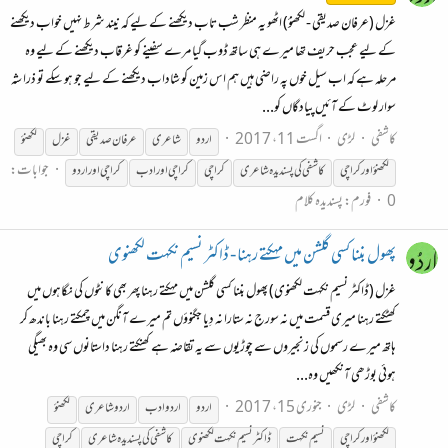
غزل (عرفان صدیقی - لکھنؤ) اٹھو یہ منظر شب تاب دیکھنے کے لیے کہ نیند شرط نہیں خواب دیکھنے
کے لیے عجب حریف تھا میرے ہی ساتھ ڈوب گیا مرے سفینے کو غرقاب دیکھنے کے لیے وہ
مرحلہ ہے کہ اب سیل خوں پہ راضی ہیں ہم اس زمین کو شاداب دیکھنے کے لیے جو ہو سکے تو ذرا شہ
سوار لوٹ کے آئیں پیادگاں کو...
کاشفی
لڑی
اگست 11، 2017
اردو
شاعری
عرفان صدیقی
غزل
لکھنؤ
جوابات:
لکھنؤ
اور
کراچی
کاشفی کی پسندیدہ شاعری
کراچی
کراچی
اور
ادب
کراچی
اور
اردو
0
فورم:
پسندیدہ کلام
پھول بننا کسی گلشن میں مہکتے رہنا - ڈاکٹر نسیم نکہت لکھنوی
غزل (ڈاکٹر نسیم نکہت لکھنوی) پھول بننا کسی گلشن میں مہکتے رہنا پھر بھی کانٹوں کی نگاہوں میں
کھٹکتے رہنا میری قسمت میں نہ سورج نہ ستارا نہ دِیا جگنوؤں تم میرے آنگن میں چمکتے رہنا باندھ کر
ہاتھ میرے رسموں کی زنجیروں سے چوڑیوں سے یہ تقاضہ ہے کھنکتے رہنا داستانوں سی وہ بھیگی
ہوئی بوڑھی آنکھیں وہ...
کاشفی
لڑی
جنوری 15، 2017
اردو
اردو ادب
اردو شاعری
لکھنؤ
لکھنؤ
اور
کراچی
نسیم نکہت
ڈاکٹر نسیم نکہت لکھنوی
کاشفی کی پسندیدہ شاعری
کراچی