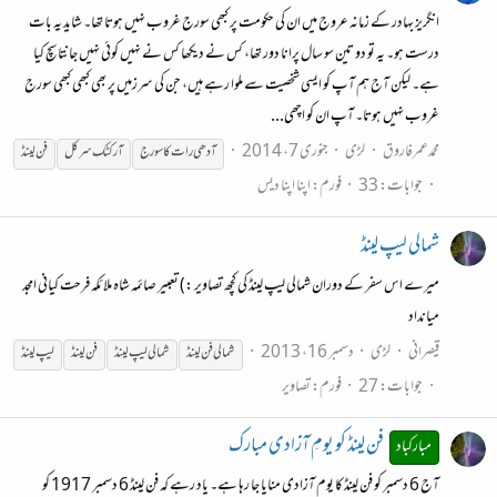
انگریز بہادر کے زمانہ عروج میں ان کی حکومت پر کبھی سورج غروب نہیں ہوتا تھا۔ شاید یہ بات
درست ہو۔ یہ تو دو تین سو سال پرانا دور تھا، کس نے دیکھا کس نے نہیں کوئی نہیں جانتا سچ کیا
ہے۔ لیکن آج ہم آپ کو ایسی شخصیت سے ملوا رہے ہیں، جن کی سرزمیں پر بھی کبھی کبھی سورج
غروب نہیں ہوتا۔ آپ ان کو اچھی...
محمدعمرفاروق
لڑی
جنوری 7، 2014
آدھی رات کا سورج
آرکٹک سرکل
فن
لینڈ
جوابات: 33
فورم:
اپنا اپنا دیس
شمالی لیپ لینڈ
میرے اس سفر کے دوران شمالی لیپ لینڈ کی کچھ تصاویر :) تعبیر صائمہ شاہ ملائکہ فرحت کیانی امجد
میانداد
قیصرانی
لڑی
دسمبر 16، 2013
شمالی
فن
لینڈ
شمالی لیپ
لینڈ
فن
لینڈ
لیپ
لینڈ
جوابات: 27
فورم:
تصاویر
فن لینڈ کو یومِ آزادی مبارک
مبارکباد
آج 6 دسمبر کو فن لینڈ کا یوم آزادی منایا جا رہا ہے۔ یاد رہے کہ فن لینڈ 6 دسمبر 1917 کو