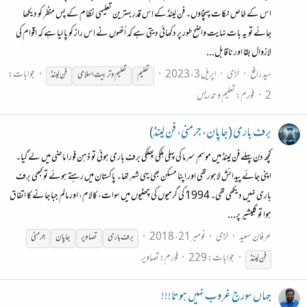
اس کے خاص نکات پہنچاوں۔ فن لینڈ کے اِس قدر بہترین تعلیمی نظام کے پس منظر کو دیکھا
جائے تو یہ بات نہایت واضح طور پر دکھائی دیتی ہے کہ اُنھوں نے اِس راز کو پا لیا ہے کہ اقوام کی
لازوال بقا اور ناقابل...
سید رافع
لڑی
اپریل 3، 2023
جوابات:
تعلیم
تعلیم و تربیت اسلامی
فن
لینڈ
2
فورم:
تعلیم و تدریس
برف باری (جاپان، جرمنی، فن لینڈ)
کچھ دن پہلے فن لینڈ میں موسمِ سرما کی پہلی ہلکی پھلکی برف باری ہوئی تو ذہن فورا ماضی میں لے گیا۔
اپنی جائے پیدائش لاہور تھی اور اپنا مسکن بھی یہی شہر تھا۔ پاکستان میں رہتے ہوئے تو کبھی برف
باری نہیں دیکھی تھی۔ 1994 کی گرمیوں کی چھٹیوں میں سوات، کالام، اور مالم جبا جانے کا اتفاق
ہوا تو گلیشیر پر...
عرفان سعید
لڑی
نومبر 21، 2018
برف باری
تصاویر
جاپان
جرمنی
جوابات: 229
فورم:
تصاویر
فن
لینڈ
جہاں سورج غروب نہیں ہوتا!!!