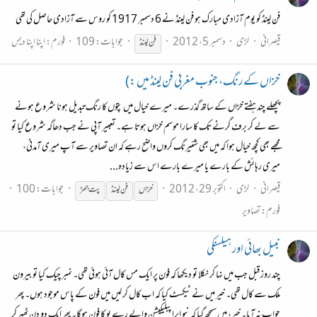
فن لینڈ کو یوم آزادی مبارک ہو فن لینڈ نے 6 دسمبر 1917 کو روس سے آزادی حاصل کی تھی
قیصرانی
لڑی
دسمبر 5، 2012
جوابات: 109
فورم:
اپنا اپنا دیس
فن
لینڈ
خزاں کے رنگ، جنوب مغربی فن لینڈ میں :)
پچھلے چند ہفتے خزاں کے ساتھ گذرے۔ میرے خیال میں پتوں کا رنگ تبدیل ہونا شروع ہونے
سے لے کر برف گرنے تک کا سارا موسم خزاں ہوتا ہے۔ تعبیر آپی نے جب دھاگہ شروع کیا تو
مجھے بھی کچھ خیال ہوا کہ میں بھی شئیرنگ کروں واضح رہے کہ ان تصاویر سے آپ میری آمدنی،
میری رہائش کے بارے یا میرے بارے اس سے زیادہ...
قیصرانی
لڑی
اکتوبر 29، 2012
جوابات: 100
خزاں
فن
لینڈ
پت جھڑ
فورم:
تصاویر
نبیل بھائی اور ہیلسنکی
چند روز قبل جب میں نہا کر نکلا تو دیکھا کہ فون پر ایک مس کال آئی ہوئی تھی۔ نمبر چیک کیا تو بیرون
ملک سے کال تھی۔ خیر میں نے ٹیکسٹ کیا کہ اب کال کر لیں میں فون کے پاس موجود ہوں۔ پھر
جواب نہ آیا۔ خیر، میں سمجھ گیا کہ نیو ایرا پبلیکیشن والے رے یو کا فون ہوگا۔ پھر ایک دو دن ٹھہر کر