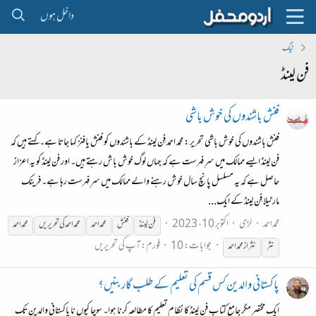
داخل ہوں
ٹیگ
فن لینڈ
فنش باشندوں کی خوش باشی
فنش باشندوں کی خوش باشی تحریر : محمد احمد فِن لینڈ کے باشندوں کو فنش یافنز کہا جاتا ہے۔ کہتے ہیں کہ
فن لینڈ ایسے ممالک میں سرِ فہرست ہے کہ جہاں لوگ خوش باش رہتے ہیں۔ اور فن لینڈ کو یہ اعزاز
حاصل ہے کہ یہ مسلسل پانچ سال خوش رہنے والے ممالک میں سرِ فہرست رہا ہے۔ فرینک
مارٹیلا فِن لینڈ کے ایک...
محمداحمد
لڑی
اکتوبر 10، 2023
فن
لینڈ
فن
ش
محمد احمد
محمد احمد کی تحریریں
محمداحمد
جوابات: 10
فورم:
آپ کی تحریریں
نثر
نثر از محمد احمد
پاکستانی والدین کس قسم کی تعلیم کے طلب گار بنیں؟
ایک مختصر مگر جامع کتاب فن لینڈ کا نظام تعلیم کا مطالعہ کرنا ہوا۔ سوچا کیوں نا پاکستانی والدین تک