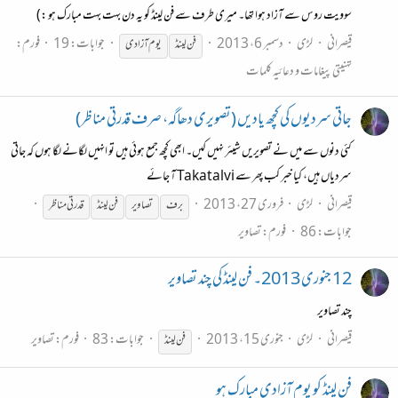
سوویت روس سے آزاد ہوا تھا۔ میری طرف سے فن لینڈ کو یہ دن بہت بہت مبارک ہو :)
قیصرانی
لڑی
دسمبر 6، 2013
جوابات: 19
فورم:
فن
لینڈ
یوم آزادی
تہنیتی پیغامات و دعائیہ کلمات
جاتی سردیوں کی کچھ یادیں (تصویری دھاگہ، صرف قدرتی مناظر)
کئی دنوں سے میں نے تصویریں شیئر نہیں کیں۔ ابھی کچھ جمع ہوئی ہیں تو انہیں لگانے لگا ہوں کہ جاتی
سردیاں ہیں، کیا خبر کب پھر سے Takatalvi آ جائے
قیصرانی
لڑی
فروری 27، 2013
برف
تصاویر
فن
لینڈ
قدرتی مناظر
جوابات: 86
فورم:
تصاویر
12 جنوری 2013۔ فن لینڈ کی چند تصاویر
چند تصاویر
قیصرانی
لڑی
جنوری 15، 2013
جوابات: 83
فورم:
تصاویر
فن
لینڈ
فن لینڈ کو یوم آزادی مبارک ہو