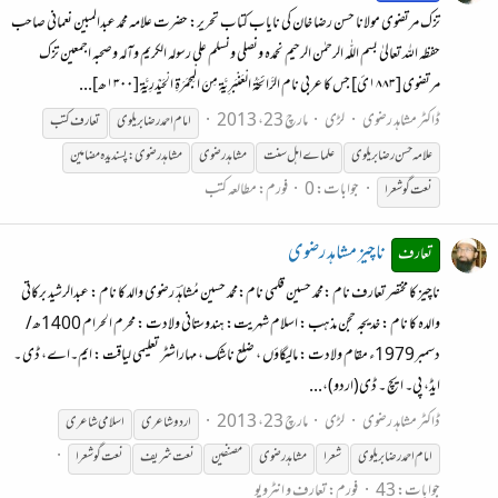
تزک مرتضوی مولانا حسن رضا خان کی نایاب کتاب تحریر: حضرت علامہ محمد عبدالمبین نعمانی صاحب
حفظہ اللہ تعالیٰ بسم اللّٰہ الرحمٰن الرحیم نحمدہ ونصلی ونسلم علی رسولہ الکریم وآلہ وصحبہ اجمعین تزک
مرتضوی [۱۸۸۳ئ] جس کا عربی نام الرَّائِحَۃُ الْعَنْبَرِیَّۃ مِنَ الْمِجمَرَۃِ الْحَیْدَرِیَّۃِ [۱۳۰۰ھ]...
ڈاکٹر مشاہد رضوی
لڑی
مارچ 23، 2013
امام
احمد
رضا
بریلوی
تعارف کتب
علامہ حسن
رضا
بریلوی
علماے اہل سنت
مشاہد رضوی
مشاہدرضوی:پسندیدہ مضامین
جوابات: 0
فورم:
مطالعہ کتب
نعت گو شعرا
ناچیز مشاہد رضوی
تعارف
ناچیز کا مختصر تعارف نام :محمد حسین قلمی نام:محمد حسین مُشاہدؔ رضوی والد کا نام : عبدالرشید برکاتی
والدہ کا نام : خدیجہ حجن مذہب : اسلام شہریت: ہندوستانی ولادت : محرم الحرام 1400ھ/
دسمبر1979ء مقام ولادت : مالیگاؤں ، ضلع ناشک ، مہاراشٹر تعلیمی لیاقت : ایم۔اے، ڈی ۔
ایڈ، پی۔ ایچ ۔ ڈی(اردو)،...
ڈاکٹر مشاہد رضوی
لڑی
مارچ 23، 2013
اردو شاعری
اسلامی شاعری
امام
احمد
رضا
بریلوی
شعرا
مشاہد رضوی
مصنفین
نعت شریف
نعت گو شعرا
جوابات: 43
فورم:
تعارف و انٹرویو