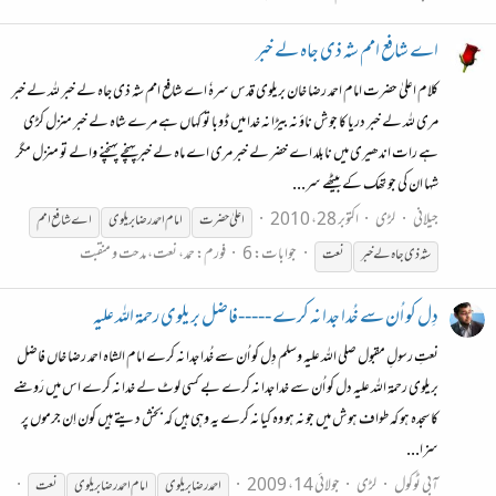
اے شافع امم شہ ذی جاہ لے خبر
کلام اعلیٰ حضرت امام احمد رضا خان بریلوی قدس سرہٗ اے شافع امم شہ ذی جاہ لے خبر للہ لے خبر
مری للہ لے خبر دریا کا جوش ناؤ نہ بیڑا نہ خدا میں ڈوبا تو کہاں ہے مرے شاہ لے خبر منزل کڑی
ہے رات اندھیری میں نابلد اے خضر لے خبر مری اے ماہ لے خبر پہنچے پہنچنے والے تو منزل مگر
شہا ان کی جو تھک کے بیٹھے سر...
جیلانی
لڑی
اکتوبر 28، 2010
اعلیٰ حضرت
امام
احمد
رضا
بریلوی
اے شافع امم
جوابات: 6
فورم:
حمد، نعت، مدحت و منقبت
شہ ذی جاہ لے خبر
نعت
دِل کو اُن سے خُدا جدا نہ کرے -----فاضل بریلوی رحمۃ اللہ علیہ
نعتِ رسولِ مقبول صلی اللہ علیہ وسلم دِل کو اُن سے خُدا جدا نہ کرے امام الشاہ احمد رضا خاں فاضل
بریلوی رحمۃ اللہ علیہ دل کو اُن سے خدا جدا نہ کرے بے کسی لوٹ لے خدا نہ کرے اس میں رَوضے
کا سجدہ ہو کہ طواف ہوش میں جو نہ ہو وہ کیا نہ کرے یہ وہی ہیں کہ بخش دیتے ہیں کون اِن جرموں پر
سزا...
آبی ٹوکول
لڑی
جولائی 14، 2009
احمد
رضا
بریلوی
امام
احمد
رضا
بریلوی
نعت