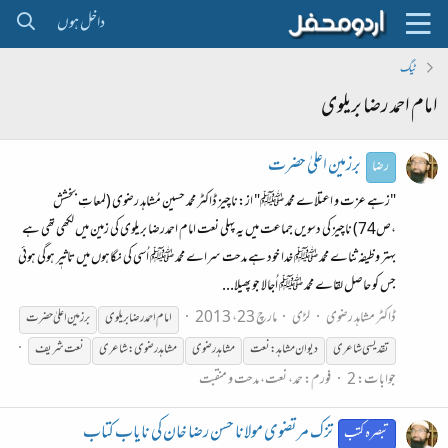
داخل ہوں
ٹیگ
امام احمد رضا بریلوی
برزمین اعلیٰ حضرت
رضا
"زہے عزت و اعتلاے محمد ﷺ" از:ناچیز ڈاکٹر محمد حسین مُشاہد رضوی (لمعاتِ بخشش
،ص74) ناچیز کی دسویں جماعت میں یہ پہلی نعت امام احمدرضا بریلوی کی زمین میں لکھی تھی ہے
بہتر وظیفہ ثناے محمد ﷺ خدا خود ہے مدحت سراے محمد ﷺ اُسی کی نگاہوں میں تاثیٖر ہوگی ہوئی
جس کو حاصل لقاے محمد ﷺ اُجالا جو پھیلا...
ڈاکٹر مشاہد رضوی
لڑی
مارچ 23، 2013
امام
احمد
رضا
بریلوی
برزمین اعلیٰ حضرت
تقدیسی شاعری
دیوان مشاہد:نعت
مشاہد رضوی
مشاہدرضوی:شاعری
نعت شریف
جوابات: 2
فورم:
حمد، نعت، مدحت و منقبت
تزک مرتضوی مولانا حسن رضا خان کی نایاب کتاب
تبصرہ کتب