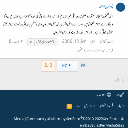
پسندیدہ حمد
الحمد للمتوحد بجلالہ المتفردو صلوتہ دوما علی خیر الانام محمد اس خدائے یکتا کی حمد و ثنا جو اپنے جلال میں یکتا
و یگانہ ہے تمام مخلوق میں سب سے اعلی انسان محمد صلی اللہ علیہ والہ وسلم پر خدا کی رحمت ہمیشہ میش
نازل ہوتی رہے ۔ از امام احمد رضا بریلوی رحمۃ اللہ علیہ
الف نظامی
لڑی
جولائی 12، 2006
جوابات: 8
امام
احمد
رضا
بریلوی
حمد
فورم:
حمد، نعت، مدحت و منقبت
First
پچھلا
2 از 2
ٹیگ
مہر
اردو جدید
رابطہ
قواعد و ضوابط
راز داری
مدد
R
S
S
®
Media
|
Community platform by XenForo
© 2010-2022 XenForo Ltd.
embeds via s9e/MediaSites