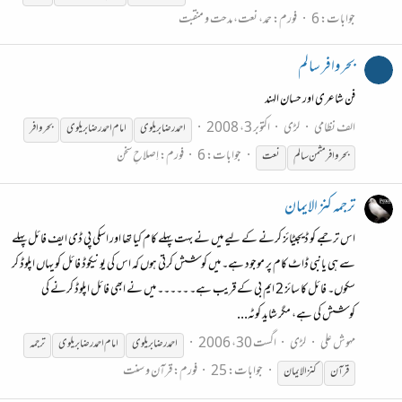
جوابات: 6
فورم:
حمد، نعت، مدحت و منقبت
بحر وافر سالم
فن شاعری اور حسان الہند
الف نظامی
لڑی
اکتوبر 3، 2008
احمد
رضا
بریلوی
امام
احمد
رضا
بریلوی
بحر وافر
جوابات: 6
فورم:
اِصلاحِ سخن
بحر وافر مثمن سالم
نعت
ترجمہ کنز الایمان
اس ترجمے کو ڈیجیٹائز کرنے کے لیے میں نے بہت پہلے کام کیا تھا اور اسکی پی ڈی ایف فائل پہلے
سے ہی یانبی ڈاٹ کام پر موجود ہے۔ میں کوشش کرتی ہوں کہ اس کی یونیکوڈ فائل کو یہاں اپلوڈ کر
سکوں۔ فائل کا سائز 2 ایم بی کے قریب ہے۔ ۔۔۔۔۔ میں نے ابھی فائل اپلوڈ کرنے کی
کوشش کی ہے، مگر شاید کوٹہ...
مہوش علی
لڑی
اگست 30، 2006
احمد
رضا
بریلوی
امام
احمد
رضا
بریلوی
ترجمہ
جوابات: 25
فورم:
قرآن و سنت
قرآن
کنز الایمان