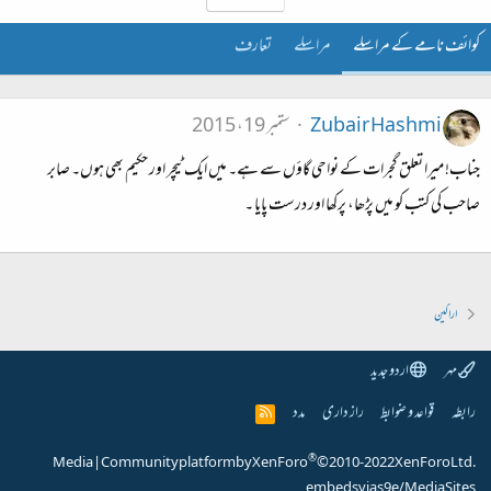
کوائف نامے کے مراسلے
مراسلے
تعارف
Zubair Hashmi
ستمبر 19، 2015
جناب! میرا تعلق گجرات کے نواحی گاؤں سے ہے۔ میں ایک ٹیچر اور حکیم بھی ہوں۔ صابر
صاحب کی کتب کو میں پڑھا، پرکھا اور درست پایا ۔
اراکین
مہر
اردو جدید
رابطہ
قواعد و ضوابط
راز داری
مدد
R
S
S
®
Media
|
Community platform by XenForo
© 2010-2022 XenForo Ltd.
embeds via s9e/MediaSites