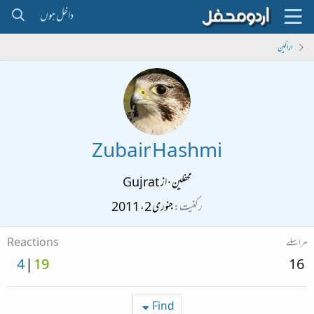
داخل ہوں
اراکین
Zubair Hashmi
محفلین
·
از
Gujrat
رکنیت
جنوری 2، 2011
مراسلے
Reactions
4
19
16
Find