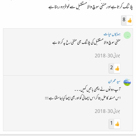
پلاننگ کرتاہےاورمنفی سوچ والا مستقبل سےخوفزدہ رہتاہے
8
ہمایوں حیات
ہ
منفی سوچ والا مستقبل کی پلاننگ بھی منفی رخ پہ کرتا ہے
جولائی 30، 2018
2
سید عمران
آپ دونوں نے اچھی باتیں کہیں۔۔۔
اس مسئلہ کا حل بتا کر اس اچھائی کو اور بھی اچھا کیا جاسکتا ہے!!!
جولائی 30، 2018
1