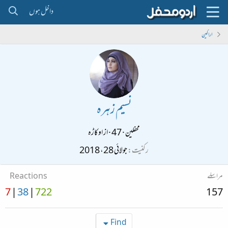
داخل ہوں
اراکین
نسیم زہرہ
محفلین
·
47
·
از
اوکاڑہ
رکنیت
جولائی 28، 2018
مراسلے
Reactions
7
38
722
157
Find