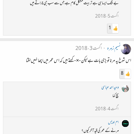
بے شک ایسا ہی ہے تربیت مشکل کام ہے جس سے سب جی چراتے ہیں
اگست 5، 2018
1
نسیم زہرہ
اگست 3، 2018
اس شوخ پہ مرنا تو بڑی بات ہے لیکن -×- کہتے ہیں کہ اس عمر میں اچھا نہیں لگتا
8
وحید احمد عباسی
سچ کہا
اگست 4، 2018
ام اویس
مرنے کے عمر کی قید آخر کیوں ؟