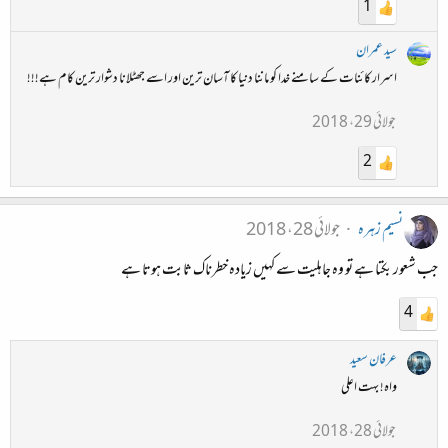
1
سید عمران
اسرار کائنات کے سامنے خدا کو ماننا دنیا کا آسان ترین اور اسے جھٹلانا دشوار ترین کام ہے!!!
جولائی 29، 2018
2
نسیم زہرہ
جولائی 28، 2018
جب شعور بکتا ہے تو وہ جاہلیت سے کہیں زیادہ خطرناک ثابت ہوتا ہے
4
عرفان سعید
واہ! بہت اعلی
جولائی 28، 2018