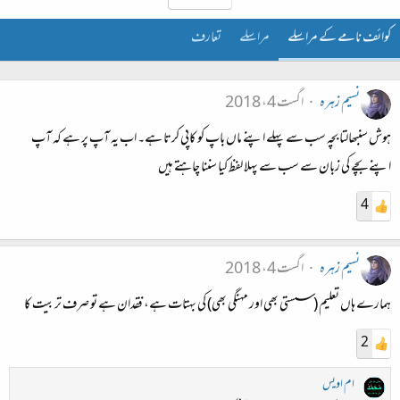
کوائف نامے کے مراسلے
مراسلے
تعارف
نسیم زہرہ
اگست 4، 2018
ہوش سنبھالتا بچہ سب سے پہلے اپنے ماں باپ کو کاپی کرتا ہے۔ اب یہ آپ پر ہے کہ آپ
اپنے بچے کی زبان سے سب سے پہلا لفظ کیا سننا چاہتے ہیں
4
نسیم زہرہ
اگست 4، 2018
ہمارے ہاں تعلیم (سستی بھی اور مہنگی بھی) کی بہتات ہے، فقدان ہے تو صرف تربیت کا
2
ام اویس