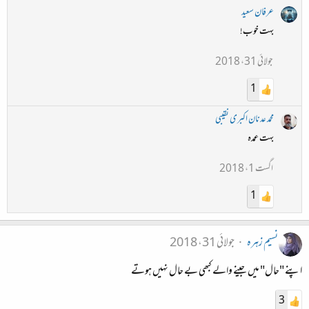
عرفان سعید
بہت خوب!
جولائی 31، 2018
1
محمد عدنان اکبری نقیبی
بہت عمدہ
اگست 1، 2018
1
نسیم زہرہ
جولائی 31، 2018
اپنے "حال" میں جینے والے کبھی بے حال نہیں ہوتے
3