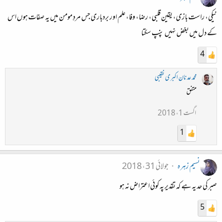
نیکی، راست بازی، یقین قلبی، رضا، وفا، علم اور بردباری جس مردِ مومن میں یہ صفات ہوں اس
کے دل میں بغض نہیں پنپ سکتا
4
محمد عدنان اکبری نقیبی
متفق
اگست 1، 2018
1
نسیم زہرہ
جولائی 31، 2018
صبر کی حد یہ ہے کہ تقدیر پہ کوئی اعتراض نہ ہو
5