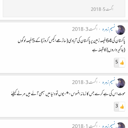
اگست 5، 2018
نسیم زہرہ
اگست 3، 2018
پاکستان کی 64 فیصد زمین پر پاکستان کی آبادی (ساڑھے اکیس کروڑ) کے 5 فیصد لوگوں
(جاگیرداروں) کا قبضہ ہے
5
نسیم زہرہ
اگست 3، 2018
موت اس کی ہے کرے جس کا زمانہ افسوس -*- یوں تو دنیا میں سبھی آئے ہیں مرنے کیلئے
3
نسیم زہرہ
اگست 1، 2018