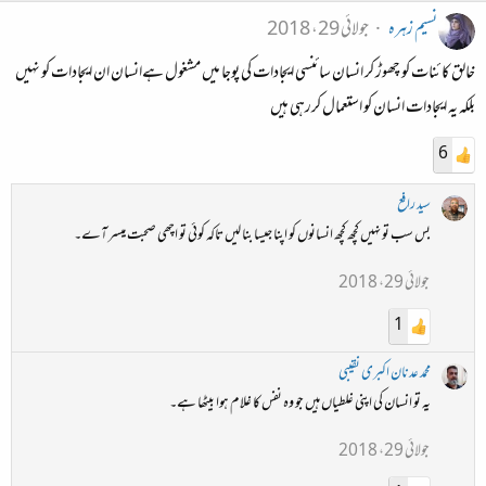
نسیم زہرہ
جولائی 29، 2018
خالق کائنات کو چھوڑ کر انسان سائنسی ایجادات کی پوجا میں مشغول ہےانسان ان ایجادات کو نہیں
بلکہ یہ ایجادات انسان کو استعمال کررہی ہیں
6
سید رافع
بس سب تو نہیں کچھ کچھ انسانوں کو اپنا جیسا بنا لیں تاکہ کوئی تو اچھی صحبت میسر آے۔
جولائی 29، 2018
1
محمد عدنان اکبری نقیبی
یہ تو انسان کی اپنی غلطیاں ہیں جو وہ نفس کا غلام ہوا بیٹھا ہے۔
جولائی 29، 2018