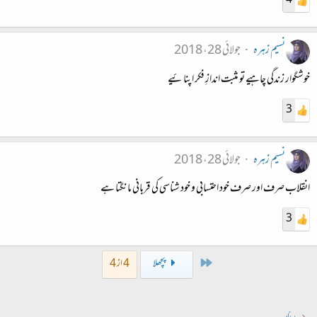
4
نسیم زہرہ
جولائی 28، 2018
خوشگوار زندگی چاہیے تو مثبت اندازِ فکر اپنائیے
3
نسیم زہرہ
جولائی 28، 2018
انقلاب صرف اور صرف خود احتسابی و خود شناسی کی قربانی مانگتا ہے
3
First
پچھلا
4 از 4