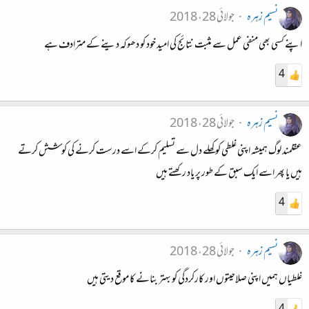
نسیم زہرہ
جولائی 28، 2018
اپنے کسی بھی منفی عمل سے مثبت نتائج کی امید خود کو دھوکہ دینے کے مترادف ہے
4
نسیم زہرہ
جولائی 28، 2018
عقلمند لوگ ہمیشہ اپنی غلطی کو کھلے دل سے تسلیم کرکے اسے درست کرنے کی کوشش کرتے
ہیں یا پھر اسے ایک سبق کے طور پر یاد رکھتے ہیں
4
نسیم زہرہ
جولائی 28، 2018
غلطیاں ہمیں اپنی صلاحیتوں اور کارکردگی کو بہتر بنانے کا موقع دیتی ہیں