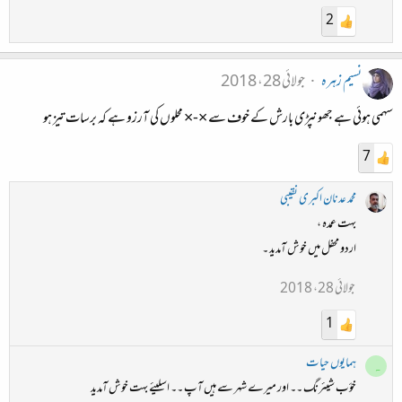
2
نسیم زہرہ
جولائی 28، 2018
سہمی ہوئی ہے جھونپڑی بارش کے خوف سے ×-× محلوں کی آرزو ہے کہ برسات تیز ہو
7
محمد عدنان اکبری نقیبی
بہت عمدہ ،
اردو محفل میں خوش آمدید ۔
جولائی 28، 2018
1
ہمایوں حیات
ہ
خؤب شیئرنگ ۔۔ اور میرے شہر سے ہیں آپ ۔۔ اسلیئے بہت خوش آمدید