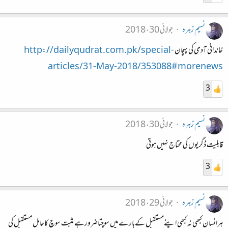
نسیم زہرہ
جولائی 30، 2018
خاندانی آدمی کی پہچان
http://dailyqudrat.com.pk/special-
articles/31-May-2018/353088#morenews
3
نسیم زہرہ
جولائی 30، 2018
قابلیت ڈگریوں کی محتاج نہیں ہوتی
3
نسیم زہرہ
جولائی 29، 2018
ہرانسان کبھی نہ کبھی اپنےمستقبل کےبارےمیں سوچتاضرورہے مثبت سوچ کاحامل مستقبل کی