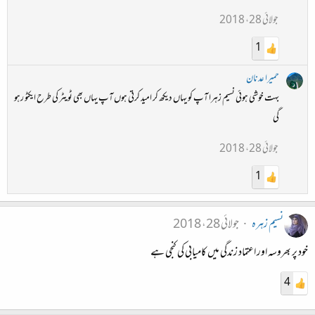
جولائی 28، 2018
1
حمیرا عدنان
بہت خوشی ہوئی نسیم زہرا آپ کو یہاں دیکھ کر امید کرتی ہوں آپ یہاں بھی ٹویٹر کی طرح ایکٹو رہو
گی
جولائی 28، 2018
1
نسیم زہرہ
جولائی 28، 2018
خود پر بھروسہ اور اعتماد زندگی میں کامیابی کی کنجی ہے
4