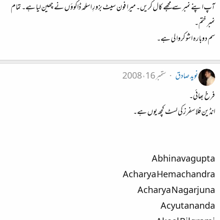
آپ اپنے نمبر سے مجھے کال کریں۔ میرا فون سیٹ بزورِ اسلحہ ڈاکوؤں نے چھین لیا ہے۔ تمام
نمبر ختم۔
سم دوبارہ اشو کروا لی ہے۔
نوید صادق
ستمبر 16، 2008
فرخ بھائی۔
انڈین فلاسفرز کی لسٹ کچھ یوں ہے۔
Abhinavagupta
Acharya Hemachandra
Acharya Nagarjuna
Acyutananda