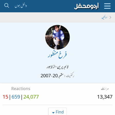
داخل ہوں
اراکین
فرخ منظور
لائبریرین
·
از
لاہور
رکنیت
ستمبر 20، 2007
مراسلے
Reactions
15
659
24,077
13,347
Find