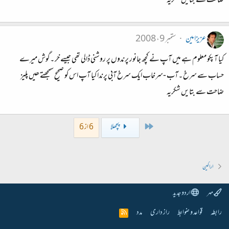
ضاحت سے بتایں شکریہ
عزیزامین
ستمبر 9، 2008
کیا آپکو معلوم ہے میں آپ نے کچھ جانور پرندوں پر روشنی ڈالی تھی جیسے خر ۔گوش میرے
حساب سے سرخ ۔آب -سرخاب ایک سرخ آبی پرندا کیا آپ اس کو صحیح سمجھتے ھیں پلیز
ضاحت سے بتایں شکریہ
First
پچھلا
6 از 6
اراکین
مہر
اردو جدید
رابطہ
قواعد و ضوابط
راز داری
مدد
R
S