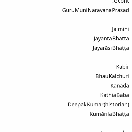
G cont.
Guru Muni Narayana Prasad
Jaimini
Jayanta Bhatta
Jayarāśi Bhaṭṭa
Kabir
Bhau Kalchuri
Kanada
Kathia Baba
Deepak Kumar (historian)
Kumārila Bhaṭṭa