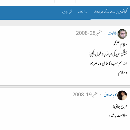
کوائف نامے کے مراسلے
مراسلے
تعارف
طالوت
ستمبر 28، 2008
سلام علیکم
پیشگی عید کی مبارکباد قبول کیجیئے
اللہ ہم سب کا حامی و ناصر ہو
وسلام
نوید صادق
ستمبر 19، 2008
فرخ بھائی!
سلامت باشد،