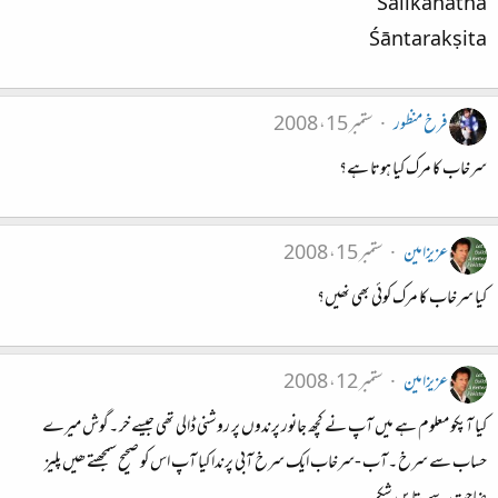
Śālikanātha
Śāntarakṣita
فرخ منظور
ستمبر 15، 2008
سرخاب کا مرک کیا ہوتا ہے؟
عزیزامین
ستمبر 15، 2008
کیا سرخاب کا مرک کوئی بھی نھیں؟
عزیزامین
ستمبر 12، 2008
کیا آپکو معلوم ہے میں آپ نے کچھ جانور پرندوں پر روشنی ڈالی تھی جیسے خر ۔گوش میرے
حساب سے سرخ ۔آب -سرخاب ایک سرخ آبی پرندا کیا آپ اس کو صحیح سمجھتے ھیں پلیز