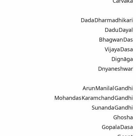
Cārvāka
Dada Dharmadhikari
Dadu Dayal
Bhagwan Das
Vijaya Dasa
Dignāga
Dnyaneshwar
Arun Manilal Gandhi
Mohandas Karamchand Gandhi
Sunanda Gandhi
Ghosha
Gopala Dasa