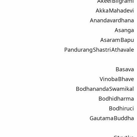
Akeel Bilgrami
Akka Mahadevi
Anandavardhana
Asanga
Asaram Bapu
Pandurang Shastri Athavale
Basava
Vinoba Bhave
Bodhananda Swamikal
Bodhidharma
Bodhiruci
Gautama Buddha