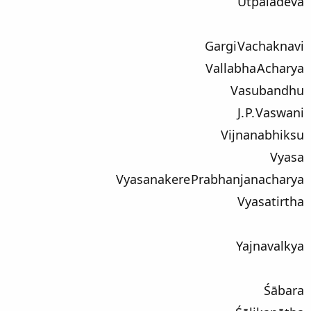
Utpaladeva
Gargi Vachaknavi
Vallabha Acharya
Vasubandhu
J. P. Vaswani
Vijnanabhiksu
Vyasa
Vyasanakere Prabhanjanacharya
Vyasatirtha
Yajnavalkya
Śābara