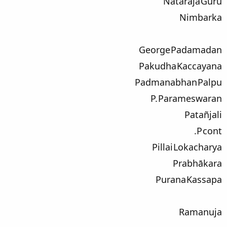
Nataraja Guru
Nimbarka
George Padamadan
Pakudha Kaccayana
Padmanabhan Palpu
P. Parameswaran
Patañjali
P cont.
Pillai Lokacharya
Prabhākara
Purana Kassapa
Ramanuja