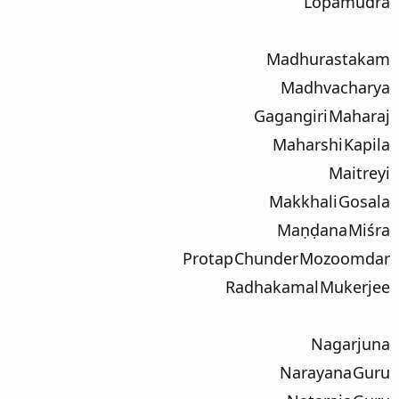
Lopamudra
Madhurastakam
Madhvacharya
Gagangiri Maharaj
Maharshi Kapila
Maitreyi
Makkhali Gosala
Maṇḍana Miśra
Protap Chunder Mozoomdar
Radhakamal Mukerjee
Nagarjuna
Narayana Guru