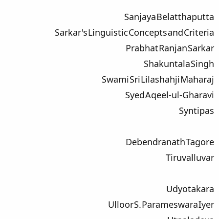
Sanjaya Belatthaputta
Sarkar's Linguistic Concepts and Criteria
Prabhat Ranjan Sarkar
Shakuntala Singh
Swami Sri Lilashahji Maharaj
Syed Aqeel-ul-Gharavi
Syntipas
Debendranath Tagore
Tiruvalluvar
Udyotakara
Ulloor S. Parameswara Iyer