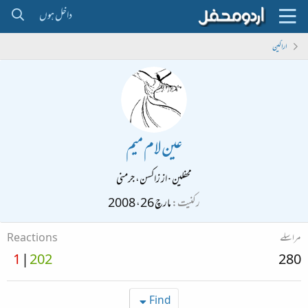
داخل ہوں
اراکین
عین لام میم
محفلین
·
از
زاکسن، جرمنی
رکنیت
مارچ 26، 2008
مراسلے
Reactions
1
202
280
Find