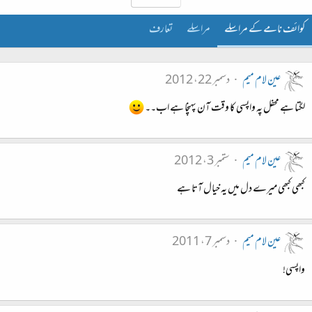
کوائف نامے کے مراسلے
مراسلے
تعارف
عین لام میم
دسمبر 22، 2012
لگتا ہے محفل پہ واپسی کا وقت آن پہنچا ہے اب۔۔
عین لام میم
ستمبر 3، 2012
کبھی کبھی میرے دل میں یہ خیال آتا ہے
عین لام میم
دسمبر 7، 2011
واپسی!