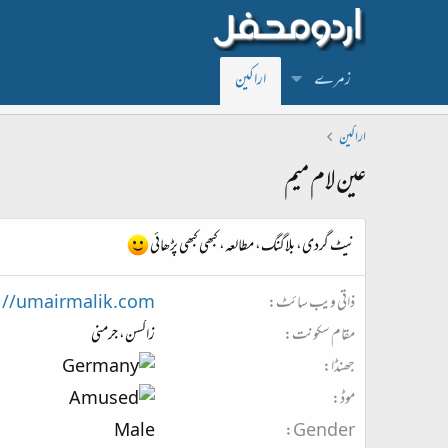
زمرے
اراکین
اراکین
عین لام میم
نیٹ گردی، بلاگنگ، مطالعہ، کبھی کبھی پڑھائی
ذاتی ویب سائٹ
://umairmalik.com
مقام سکونت
زاکسن، جرمنی
جھنڈا
موڈ
Male
Gender