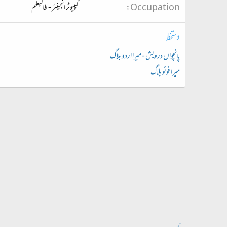
Occupation
کمپیوٹر انجینئر - طالبعلم
دستخط
پانچواں درویش - میرا اردو بلاگ
میرا فوٹو بلاگ