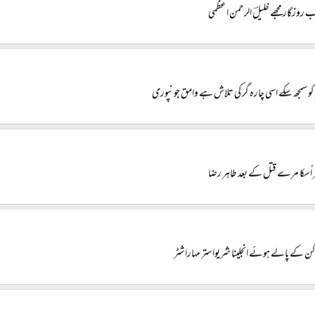
روزگار مجھے خلیلؔ الرحمن اعظمی
 کو سمجھ سکے اسی چارہ گر کی تلاش ہے وامق جونپوری
 اُسکا مرے قتل کے بعد طاہر رضا
گن کے پالے ہوئے انجلینا شریواستر مہاراشٹر