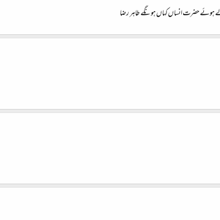
ے ہوئے حضرت انساں کہاں ہونگے طاہر رضا