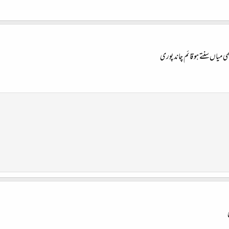
ی میاں سنتے ہو قائم چاند پوری