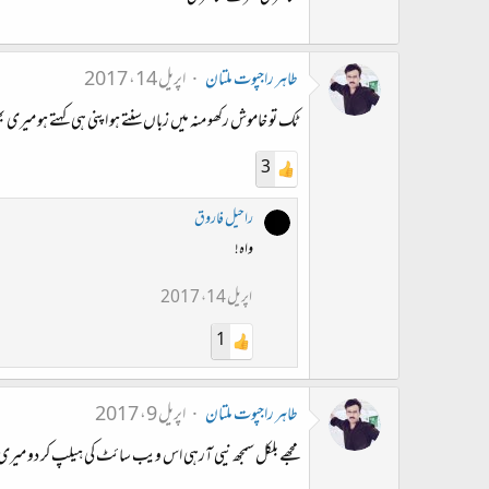
طاہر راجپوت ملتان
اپریل 14، 2017
ٹک تو خاموش رکھو منہ میں زباں سنتے ہو اپنی ہی کہتے ہو میری بھ
3
راحیل فاروق
واہ!
اپریل 14، 2017
1
طاہر راجپوت ملتان
اپریل 9، 2017
مجھے بلکل سمجھ نیی آرہی اس ویب سائٹ کی ہیلپ کر دو میری