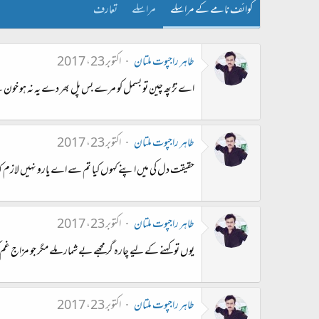
کوائف نامے کے مراسلے
مراسلے
تعارف
طاہر راجپوت ملتان
اکتوبر 23، 2017
اے تڑپھ چین تو بسمل کو مرے بس پل بھر دے یہ نہ ہو خون 
طاہر راجپوت ملتان
اکتوبر 23، 2017
حقیقت دل کی میں اپنے کہوں کیا تم سے اے یارو نہیں لازم کہ 
طاہر راجپوت ملتان
اکتوبر 23، 2017
یوں تو کہنے کے لیے چارہ گر مجھے بے شمار ملے مگر جو مزاج غم
طاہر راجپوت ملتان
اکتوبر 23، 2017