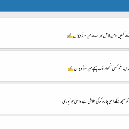
سے کہیں دامن قاتل بھر دے میر سوزؔ دیوان ✍
اپنا غم کسی غمخوار تک پہنچے میر سوزؔ دیوان ✍
 کو سمجھ سکے اسی چارہ گر کی تلاش ہے وامق جونپوری