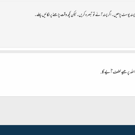
پسند پوسٹ پڑھیں۔ اگر پسند آئے تو تبصرہ کریں۔ لیکن کچھ وقت پڑھنے پر لگائیں پہلے۔
الله پرھیے لطف آٰیے گا.