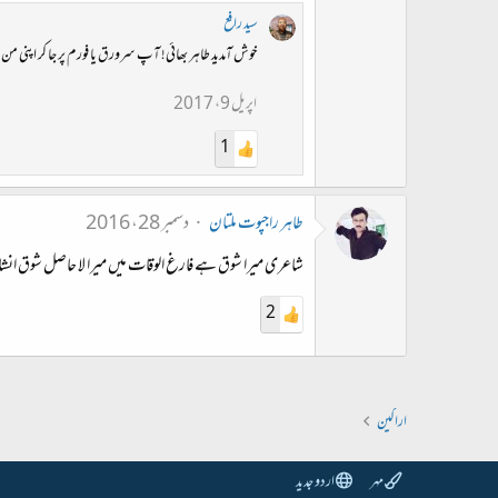
سید رافع
خوش آمدید طاہر بھائی! آپ سرورق یا فورم پر جا کر اپنی من 
اپریل 9، 2017
1
طاہر راجپوت ملتان
دسمبر 28، 2016
شاعری میرا شوق ہے فارغ الوقات میں میرا لا حاصل شوق انشا
2
اراکین
مہر
اردو جدید