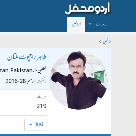
زمرے
اراکین
اراکین
طاہر راجپوت ملتان
محفلین
·
از
tan, Pakistan
رکنیت
دسمبر 28، 2016
مراسلے
219
Find