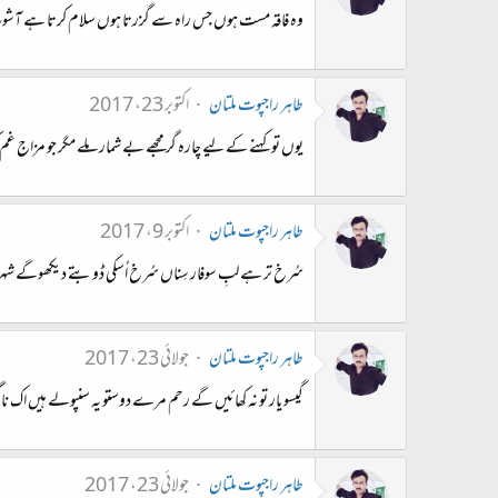
وہ فاقہ مست ہوں جس راہ سے گزرتا ہوں سلام کرتا ہے آشوب 
طاہر راجپوت ملتان
اکتوبر 23، 2017
یوں تو کہنے کے لیے چارہ گر مجھے بے شمار ملے مگر جو مزاج غم
طاہر راجپوت ملتان
اکتوبر 9، 2017
سُرخ تر ہے لبِ سوفار سِناں سُرخ اُسکی ڈوبتے دیکھوگے شہر
طاہر راجپوت ملتان
جولائی 23، 2017
گیسو یار تو نہ کھائیں گے رحم مرے دوستو یہ سنپولے ہیں اک نا
طاہر راجپوت ملتان
جولائی 23، 2017