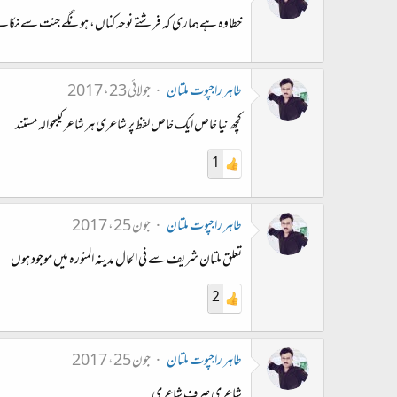
خطاوہ ہےہماری کہ فرشتے نوحہ کناں، ہونگے جنت سے نکال
طاہر راجپوت ملتان
جولائی 23، 2017
کچھ نیا خاص ایک خاص لفظ پر شاعری ہر شاعر کیبحوالہ مستند
1
طاہر راجپوت ملتان
جون 25، 2017
تعلق ملتان شریف سے فی الحال مدینہ المنورہ میں موجود ہوں
2
طاہر راجپوت ملتان
جون 25، 2017
شاعری صرف شاعری