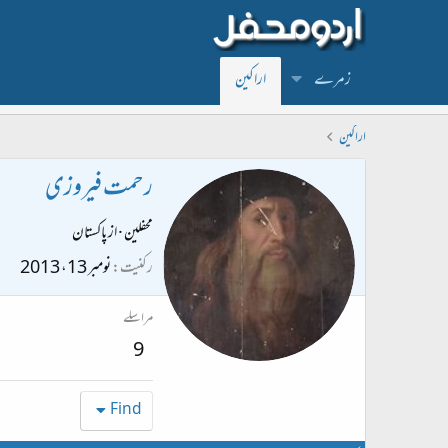
زمرے
اراکین
اراکین
رحمت فیروزی
محفلین
·
از
پاکستان
رکنیت
نومبر 13، 2013
مراسلے
9
Find