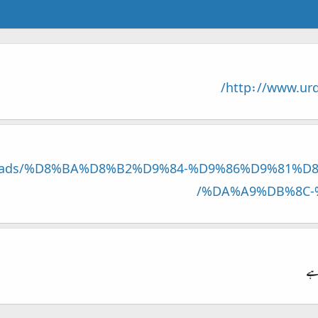
http://www.urd
l/threads/%D8%BA%D8%B2%D9%84-%D9%86%D9%81
%DA%A9%DB%8C-%
رہے