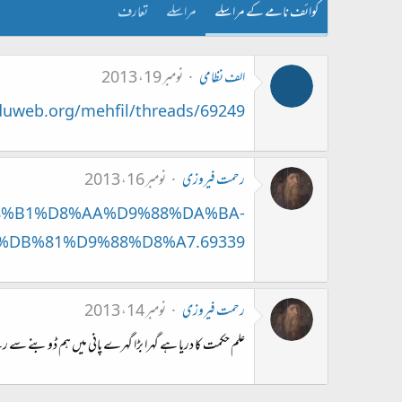
کوائف نامے کے مراسلے
مراسلے
تعارف
الف نظامی
نومبر 19، 2013
uweb.org/mehfil/threads/69249/
رحمت فیروزی
نومبر 16، 2013
%D8%B1%D8%AA%D9%88%DA%BA-
DB%81%D9%88%D8%A7.69339/
رحمت فیروزی
نومبر 14، 2013
علم حکمت کا دریا ہے گہرا بڑا گہرے پانی میں ہم ڈوبنے سے 