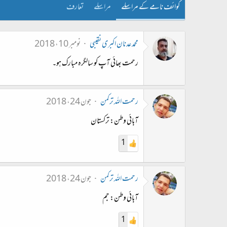
کوائف نامے کے مراسلے
مراسلے
تعارف
محمد عدنان اکبری نقیبی
نومبر 10، 2018
رحمت بھائی آپ کو سالگرہ مبارک ہو۔
رحمت الله ترکمن
جون 24، 2018
آبائی وطن: ترکستان
1
رحمت الله ترکمن
جون 24، 2018
آبائی وطن: جم
1