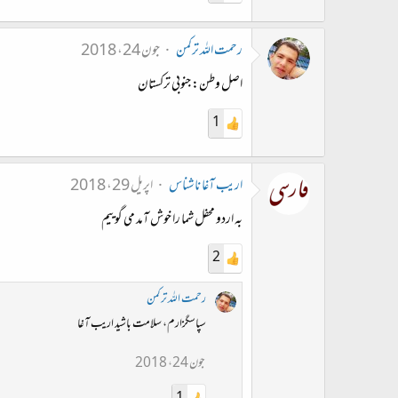
رحمت الله ترکمن
جون 24، 2018
اصل وطن: جنوبی ترکستان
1
اریب آغا ناشناس
اپریل 29، 2018
به اردو محفل شما را خوش آمد می گوییم
2
رحمت الله ترکمن
سپاسگزارم، سلامت باشید اریب آغا
جون 24، 2018