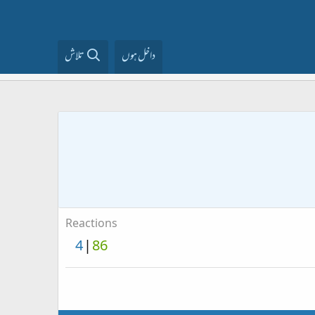
داخل ہوں
تلاش
Reactions
4
86