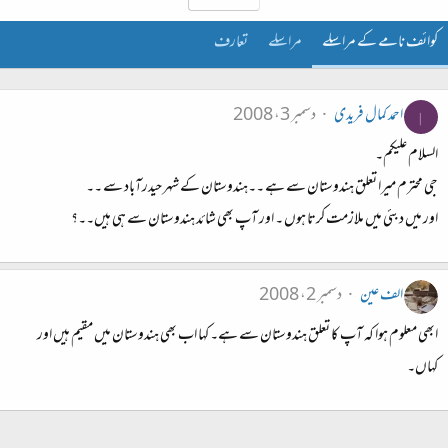
کوائف نامے کے مراسلے
مراسلے
تعارف
احمد کمال فریدی
دسمبر 3، 2008
ا
السلام علیکم۔
جی محترم میرا تعلق ہندوستان سے ہے ۔۔ہندوستان کے شہر حیدرآباد سے ۔۔
اور میں‌ دبئی میں‌ ملازمت کرتا ہوں ۔ اور آپ بھی شائد ہندوستان سے ہی ہیں‌۔۔؟
الف عین
دسمبر 2، 2008
ابھی معلوم ہوا کہ آپ کا تعلق ہندوستان سے ہے۔ کہا اب بھی ہندوستان میں مقیم ہیں اور
کہاں۔