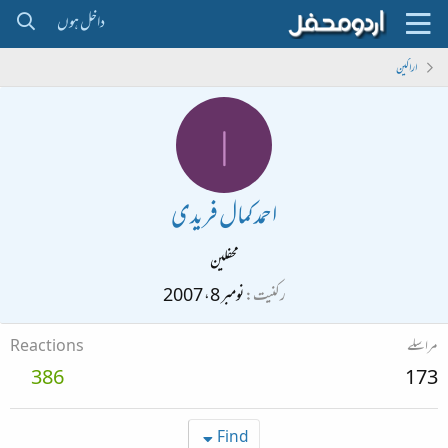
داخل ہوں
اراکین
ا
احمد کمال فریدی
محفلین
رکنیت
نومبر 8، 2007
مراسلے
Reactions
386
173
Find